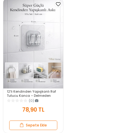
12’li Kendinden Yapışkanlı Raf
Tutucu Kanca – Delmeden
Şeffaf Duvar Askı Aparatı
(0)
Çerçeve Askı
78,90 TL
Sepete Ekle