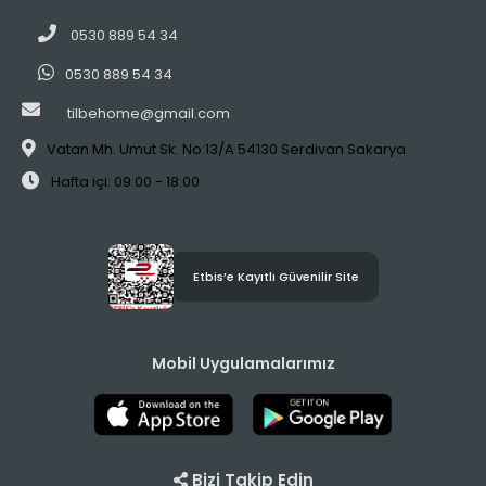
0530 889 54 34
0530 889 54 34
tilbehome@gmail.com
Vatan Mh. Umut Sk. No:13/A 54130 Serdivan Sakarya
Hafta içi: 09:00 - 18:00
Etbis’e Kayıtlı Güvenilir Site
Mobil Uygulamalarımız
Bizi Takip Edin