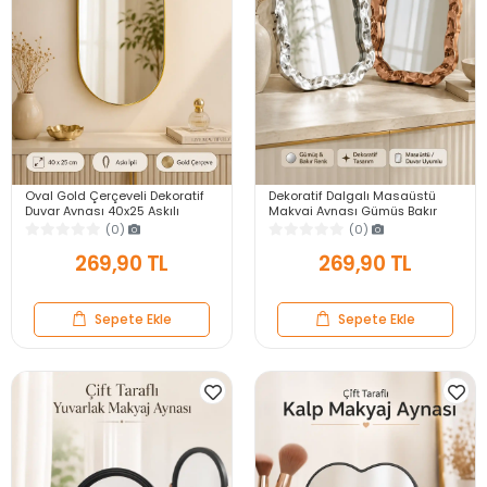
Oval Gold Çerçeveli Dekoratif
Dekoratif Dalgalı Masaüstü
Duvar Aynası 40x25 Askılı
Makyaj Aynası Gümüş Bakır
Modern Salon Antre Banyo
Çerçeveli Modern Yakın Duvar
(0)
(0)
Yatak Odası Aynası
Ayna
269,90 TL
269,90 TL
Sepete Ekle
Sepete Ekle