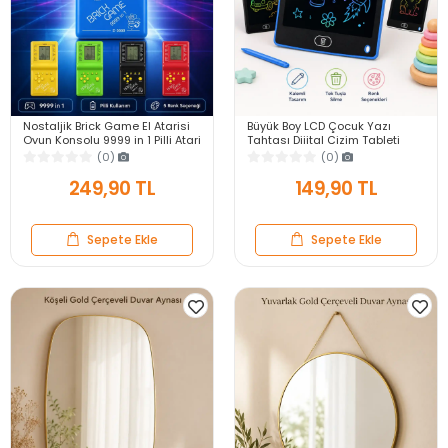
Nostaljik Brick Game El Atarisi
Büyük Boy LCD Çocuk Yazı
Oyun Konsolu 9999 in 1 Pilli Atari
Tahtası Dijital Çizim Tableti
Eğlenceli Çocuk Oyuncağı
Kalemli Silinebilir 8.5′ Oyuncak
(0)
(0)
Not Defteri
249,90 TL
149,90 TL
Sepete Ekle
Sepete Ekle