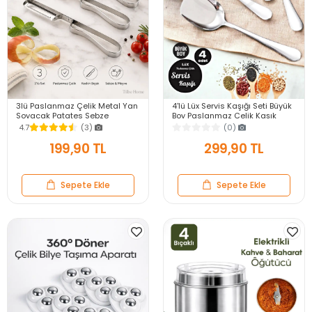
3lü Paslanmaz Çelik Metal Yan
4'lü Lüx Servis Kaşığı Seti Büyük
Soyacak Patates Sebze
Boy Paslanmaz Çelik Kaşık
Salatalık Havuç Soyacağı
Salata Yemek Mutfak Kaşığı
4.7
(3)
(0)
Mutfak Soyma Aparatı
199,90 TL
299,90 TL
Sepete Ekle
Sepete Ekle