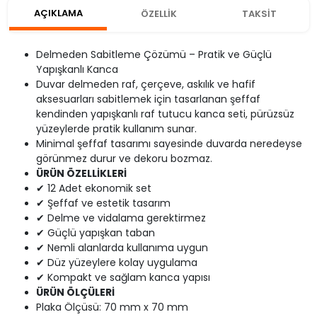
AÇIKLAMA
ÖZELLİK
TAKSİT
Delmeden Sabitleme Çözümü – Pratik ve Güçlü
Yapışkanlı Kanca
Duvar delmeden raf, çerçeve, askılık ve hafif
aksesuarları sabitlemek için tasarlanan şeffaf
kendinden yapışkanlı raf tutucu kanca seti, pürüzsüz
yüzeylerde pratik kullanım sunar.
Minimal şeffaf tasarımı sayesinde duvarda neredeyse
görünmez durur ve dekoru bozmaz.
ÜRÜN ÖZELLİKLERİ
✔ 12 Adet ekonomik set
✔ Şeffaf ve estetik tasarım
✔ Delme ve vidalama gerektirmez
✔ Güçlü yapışkan taban
✔ Nemli alanlarda kullanıma uygun
✔ Düz yüzeylere kolay uygulama
✔ Kompakt ve sağlam kanca yapısı
ÜRÜN ÖLÇÜLERİ
Plaka Ölçüsü: 70 mm x 70 mm