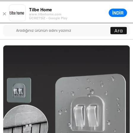
Tilbe Home
İNDİR
×
www.tilbehome.com
0
ÜCRETSİZ - Google Play
Menü
Ara