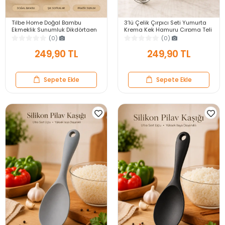
Tilbe Home Doğal Bambu
3’lü Çelik Çırpıcı Seti Yumurta
Ekmeklik Sunumluk Dikdörtgen
Krema Kek Hamuru Çırpma Teli
Kahvaltı ve Servis Sepeti
Pratik Sos Karıştırıcı Mutfak Teli
(0)
(0)
249,90 TL
249,90 TL
Sepete Ekle
Sepete Ekle