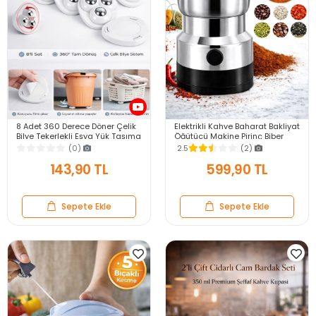
8 Adet 360 Derece Döner Çelik
Elektrikli Kahve Baharat Bakliyat
Bilye Tekerlekli Eşya Yük Taşıma
Öğütücü Makine Pirinç Biber
Yapışkanlı Eşya Kaydırma
Tahıl Öğütücü Değirmen Gıda
(0)
2.5
(2)
Aparatı Set
Öğütücü
143,90 TL
599,90 TL
Sepete Ekle
Sepete Ekle