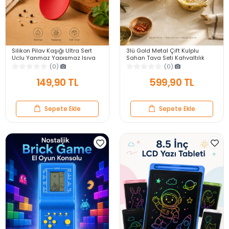
Silikon Pilav Kaşığı Ultra Sert
3lü Gold Metal Çift Kulplu
Uçlu Yanmaz Yapışmaz Isıya
Sahan Tava Seti Kahvaltılık
Dayanıklı Kırmızı Servis Yemek
Meze Menemen Mutfak Sofra
(0)
(0)
Kaşığı
Sunum Kabı Seti
149,90 TL
599,90 TL
Sepete Ekle
Sepete Ekle