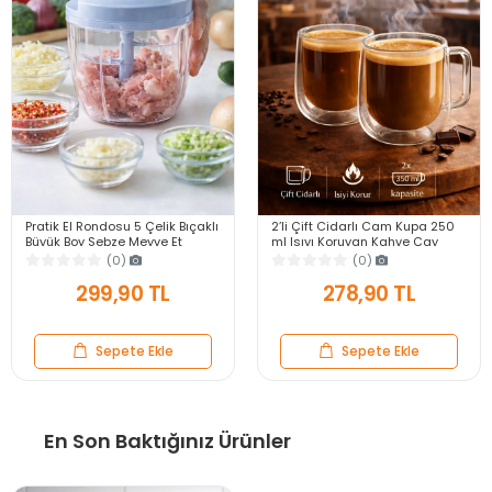
Pratik El Rondosu 5 Çelik Bıçaklı
2’li Çift Cidarlı Cam Kupa 250
Büyük Boy Sebze Meyve Et
ml Isıyı Koruyan Kahve Çay
Soğan Doğrayıcı Blender Rende
Fincanı Kulplu Espresso Cam
(0)
(0)
Mavi
Bardak
299,90 TL
278,90 TL
Sepete Ekle
Sepete Ekle
En Son Baktığınız Ürünler