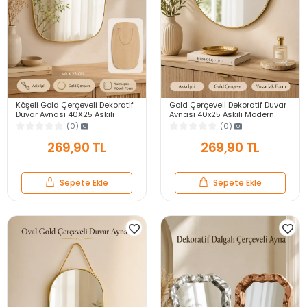
Köşeli Gold Çerçeveli Dekoratif
Gold Çerçeveli Dekoratif Duvar
Duvar Aynası 40X25 Askılı
Aynası 40x25 Askılı Modern
Modern Salon Antre Banyo
Salon Antre Banyo Yatak Odası
(0)
(0)
Yatak Odası Ayna
Aynası
269,90 TL
269,90 TL
Sepete Ekle
Sepete Ekle