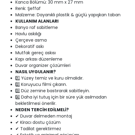
Kanca Bölümü: 30 mm x 27 mm
Renk: Şeffaf
Malzeme: Dayanıklı plastik & güçlü yapışkan taban
KULLANIM ALANLARI
Banyo raf sabitleme
Havlu askılığı
Çerçeve asma
Dekoratif askı
Mutfak gereç askısı
Kapı arkası düzenleme
Duvar organizer çözümleri
NASIL UYGULANIR?
1️⃣ Yüzey temiz ve kuru olmalıdır.
2️⃣ Koruyucu filmi çıkarın.
3️⃣ Düz zemine bastırarak sabitleyin.
4️⃣ Daha iyi tutuş için bir süre yük asılmadan
bekletilmesi önerilir.
NEDEN TERCİH EDİLMELİ?
✔ Duvar delmeden montaj
✔ Kiracı dostu çözüm
✔ Tadilat gerektirmez