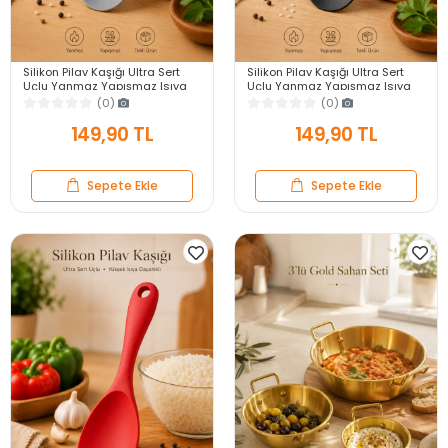
Silikon Pilav Kaşığı Ultra Sert
Silikon Pilav Kaşığı Ultra Sert
Uçlu Yanmaz Yapışmaz Isıya
Uçlu Yanmaz Yapışmaz Isıya
Dayanıklı Gri Servis Yemek
Dayanıklı Siyah Servis Yemek
(0)
(0)
Kaşığı
Kaşığı
149,90 TL
149,90 TL
Sepete Ekle
Sepete Ekle