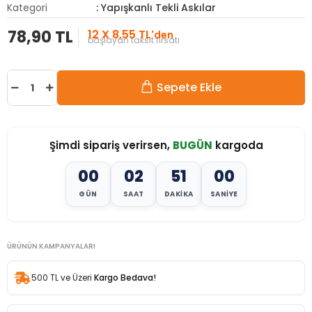
Kategori
: Yapışkanlı Tekli Askılar
78,90 TL
12 X 8,55 TL
'den
başlayan taksit fırsatı
Sepete Ekle
Şimdi sipariş verirsen,
BUGÜN
kargoda
00
02
50
58
GÜN
SAAT
DAKIKA
SANIYE
ÜRÜNÜN KAMPANYALARI
500 TL ve Üzeri
Kargo Bedava!