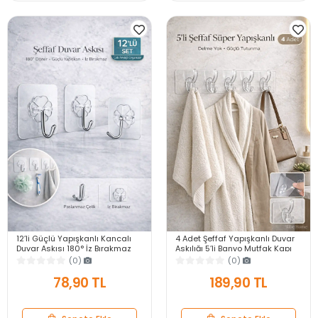
12’li Güçlü Yapışkanlı Kancalı
4 Adet Şeffaf Yapışkanlı Duvar
Duvar Askısı 180° İz Bırakmaz
Askılığı 5’li Banyo Mutfak Kapı
Banyo Mutfak Kapı Arkası
Arkası Havlu Askısı Şeffaf
(0)
(0)
Organizer
Organizer
78,90 TL
189,90 TL