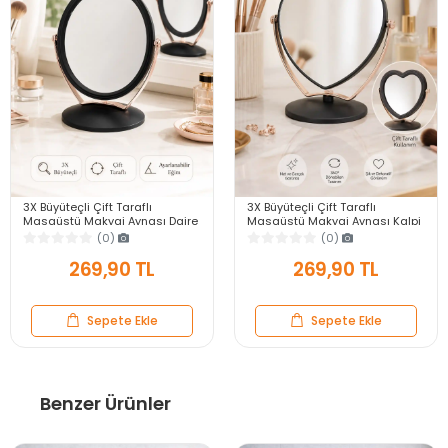
3X Büyüteçli Çift Taraflı
3X Büyüteçli Çift Taraflı
Masaüstü Makyaj Aynası Daire
Masaüstü Makyaj Aynası Kalpi
Siyah Rose Gold Standlı
Siyah Rose Gold Standlı
(0)
(0)
Dekoratif Yakın Ayna
Dekoratif Yakın Ayna
269,90 TL
269,90 TL
Sepete Ekle
Sepete Ekle
Benzer Ürünler