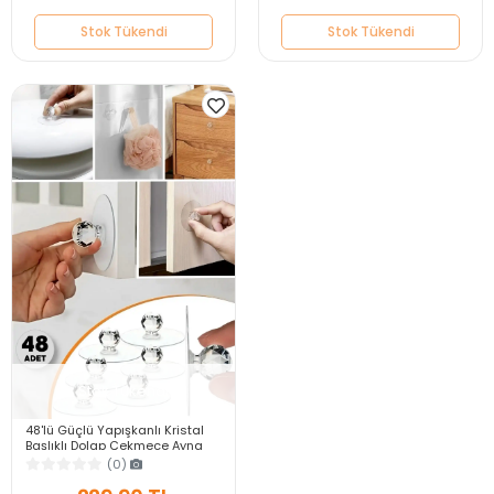
Stok Tükendi
Stok Tükendi
Stok Tükendi
48'lü Güçlü Yapışkanlı Kristal
Başlıklı Dolap Çekmece Ayna
Klozet Kapağı Tutma Kulpu
(0)
Mutfak Askısı