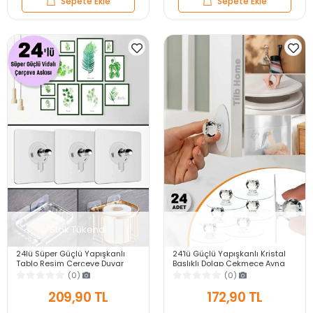
Sepete Ekle
Sepete Ekle
Stok Tükendi
Stok Tükendi
24lü Süper Güçlü Yapışkanlı
24'lü Güçlü Yapışkanlı Kristal
Tablo Resim Çerçeve Duvar
Başlıklı Dolap Çekmece Ayna
Askısı Pin Delgisiz Vidalı Tırnak
Klozet Kapağı Tutma Kulpu
(0)
(0)
Raf Tutucu
Mutfak Askısı
209,90 TL
172,90 TL