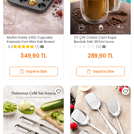
Muffin Kalıbı 24'lü Cupcake
2'li Çift Cidarlı Cam Kupa
Kapsülü Fırın Mini Kek Browni
Bardak Seti 350ml Isıya
Kekstra Kurabiye Kalıbı Muffin
Dayanıklı Espresso Sunum
5.0
(1)
(0)
Baking Pan
Kulplu Kahve Bardağı
349,90 TL
289,90 TL
Sepete Ekle
Sepete Ekle