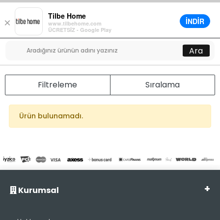
Tilbe Home
İNDİR
×
www.tilbehome.com
0
ÜCRETSİZ - Google Play
Menü
Ara
Filtreleme
Sıralama
Ürün bulunamadı.
Kurumsal