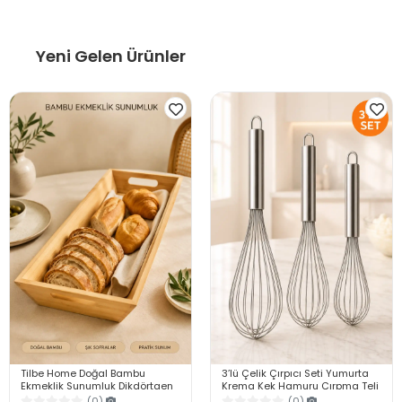
Yeni Gelen Ürünler
Tilbe Home Doğal Bambu
3’lü Çelik Çırpıcı Seti Yumurta
Ekmeklik Sunumluk Dikdörtgen
Krema Kek Hamuru Çırpma Teli
Kahvaltı ve Servis Sepeti
Pratik Sos Karıştırıcı Mutfak Teli
(0)
(0)