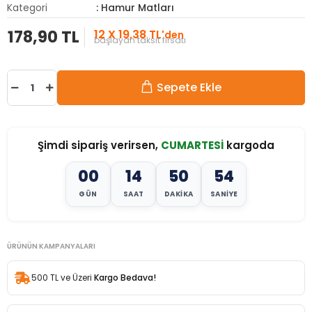
Kategori
: Hamur Matları
178,90 TL
12 X 19,38 TL
'den
başlayan taksit fırsatı
Sepete Ekle
Şimdi sipariş verirsen,
CUMARTESİ
kargoda
00
14
50
52
GÜN
SAAT
DAKIKA
SANIYE
ÜRÜNÜN KAMPANYALARI
500 TL ve Üzeri
Kargo Bedava!