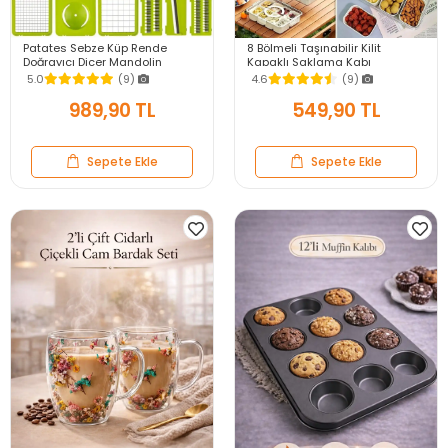
Patates Sebze Küp Rende
8 Bölmeli Taşınabilir Kilit
Doğrayıcı Dicer Mandolin
Kapaklı Saklama Kabı
Dilimleyici Jülyen Kesici
Kahvaltılık Organizer Piknik Seti
5.0
(9)
4.6
(9)
Vegetable Chopper Seti
Gıda Kutusu
989,90 TL
549,90 TL
Sepete Ekle
Sepete Ekle