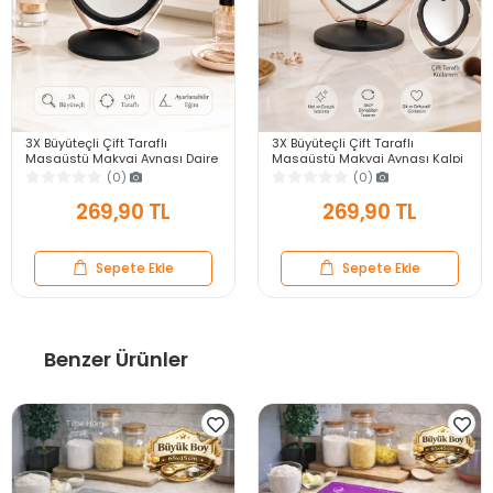
3X Büyüteçli Çift Taraflı
3X Büyüteçli Çift Taraflı
Masaüstü Makyaj Aynası Daire
Masaüstü Makyaj Aynası Kalpi
Siyah Rose Gold Standlı
Siyah Rose Gold Standlı
(0)
(0)
Dekoratif Yakın Ayna
Dekoratif Yakın Ayna
269,90 TL
269,90 TL
Sepete Ekle
Sepete Ekle
Benzer Ürünler