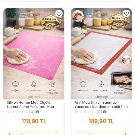
Silikon Hamur Matı Ölçülü
Fırın Matı Silikon Yanmaz
Hamur Açma Yoğurma Matı
Yapışmaz Kendinden Yağlı Fırın
Orta Boy Pembe 50 x 40 cm
Pişirme Kağıdı Hamur Açma
(0)
(0)
Matı 40X30
178,90 TL
189,90 TL