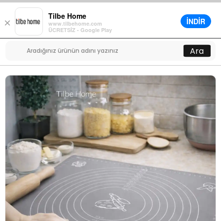
Tilbe Home
İNDİR
×
www.tilbehome.com
0
ÜCRETSİZ - Google Play
Menü
Ara