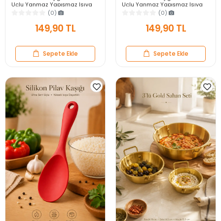
Uçlu Yanmaz Yapışmaz Isıya
Uçlu Yanmaz Yapışmaz Isıya
Dayanıklı Gri Servis Yemek
Dayanıklı Siyah Servis Yemek
(0)
(0)
Kaşığı
Kaşığı
149,90 TL
149,90 TL
Sepete Ekle
Sepete Ekle