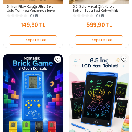
Silikon Pilav Kaşığı Ultra Sert
3lü Gold Metal Çift Kulplu
Uçlu Yanmaz Yapışmaz Isıya
Sahan Tava Seti Kahvaltılık
Dayanıklı Kırmızı Servis Yemek
Meze Menemen Mutfak Sofra
(0)
(0)
Kaşığı
Sunum Kabı Seti
149,90 TL
599,90 TL
Sepete Ekle
Sepete Ekle