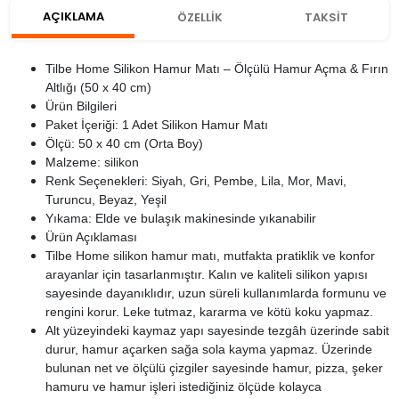
AÇIKLAMA
ÖZELLİK
TAKSİT
Tilbe Home Silikon Hamur Matı – Ölçülü Hamur Açma & Fırın
Altlığı (50 x 40 cm)
Ürün Bilgileri
Paket İçeriği: 1 Adet Silikon Hamur Matı
Ölçü: 50 x 40 cm (Orta Boy)
Malzeme: silikon
Renk Seçenekleri: Siyah, Gri, Pembe, Lila, Mor, Mavi,
Turuncu, Beyaz, Yeşil
Yıkama: Elde ve bulaşık makinesinde yıkanabilir
Ürün Açıklaması
Tilbe Home silikon hamur matı, mutfakta pratiklik ve konfor
arayanlar için tasarlanmıştır. Kalın ve kaliteli silikon yapısı
sayesinde dayanıklıdır, uzun süreli kullanımlarda formunu ve
rengini korur. Leke tutmaz, kararma ve kötü koku yapmaz.
Alt yüzeyindeki kaymaz yapı sayesinde tezgâh üzerinde sabit
durur, hamur açarken sağa sola kayma yapmaz. Üzerinde
bulunan net ve ölçülü çizgiler sayesinde hamur, pizza, şeker
hamuru ve hamur işleri istediğiniz ölçüde kolayca