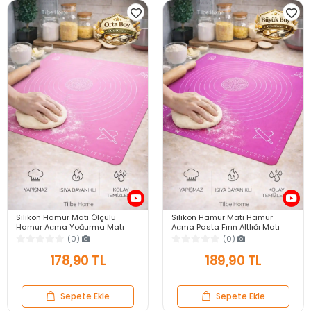
Silikon Hamur Matı Ölçülü
Silikon Hamur Matı Hamur
Hamur Açma Yoğurma Matı
Açma Pasta Fırın Altlığı Matı
Orta Boy Pudra 50 x 40 cm
Ölçülü Hamur Yoğurma Lila
(0)
(0)
Büyük Boy 65X45
178,90 TL
189,90 TL
Sepete Ekle
Sepete Ekle