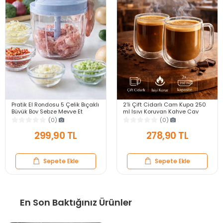
Pratik El Rondosu 5 Çelik Bıçaklı
2’li Çift Cidarlı Cam Kupa 250
Büyük Boy Sebze Meyve Et
ml Isıyı Koruyan Kahve Çay
Soğan Doğrayıcı Blender Rende
Fincanı Kulplu Espresso Cam
(0)
(0)
Mavi
Bardak
299,90 TL
278,90 TL
Sepete Ekle
Sepete Ekle
En Son Baktığınız Ürünler