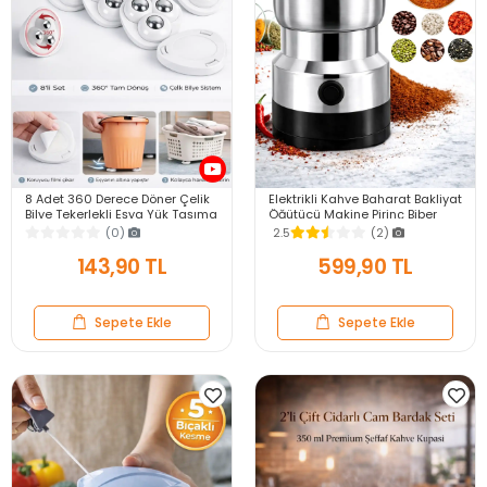
8 Adet 360 Derece Döner Çelik
Elektrikli Kahve Baharat Bakliyat
Bilye Tekerlekli Eşya Yük Taşıma
Öğütücü Makine Pirinç Biber
Yapışkanlı Eşya Kaydırma
Tahıl Öğütücü Değirmen Gıda
(0)
2.5
(2)
Aparatı Set
Öğütücü
143,90 TL
599,90 TL
Sepete Ekle
Sepete Ekle