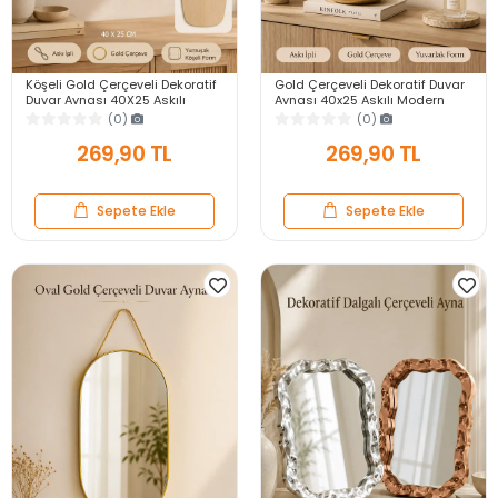
Köşeli Gold Çerçeveli Dekoratif
Gold Çerçeveli Dekoratif Duvar
Duvar Aynası 40X25 Askılı
Aynası 40x25 Askılı Modern
Modern Salon Antre Banyo
Salon Antre Banyo Yatak Odası
(0)
(0)
Yatak Odası Ayna
Aynası
269,90 TL
269,90 TL
Sepete Ekle
Sepete Ekle