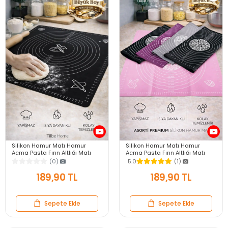
Silikon Hamur Matı Hamur
Silikon Hamur Matı Hamur
Açma Pasta Fırın Altlığı Matı
Açma Pasta Fırın Altlığı Matı
Ölçülü Hamur Yoğurma Siyah
Ölçülü Hamur Yoğurma Renkli
(0)
5.0
(1)
Büyük Boy 65X45
Büyük Boy 65X45
189,90 TL
189,90 TL
Sepete Ekle
Sepete Ekle