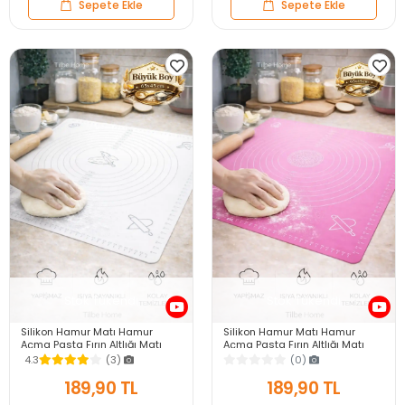
Sepete Ekle
Sepete Ekle
Stok Tükendi
Stok Tükendi
Silikon Hamur Matı Hamur
Silikon Hamur Matı Hamur
Açma Pasta Fırın Altlığı Matı
Açma Pasta Fırın Altlığı Matı
Ölçülü Hamur Yoğurma Beyaz
Ölçülü Hamur Yoğurma Pembe
4.3
(3)
(0)
Büyük Boy 65X45
Büyük Boy 65X45
189,90 TL
189,90 TL