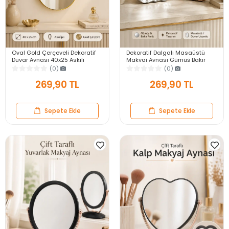
Oval Gold Çerçeveli Dekoratif
Dekoratif Dalgalı Masaüstü
Duvar Aynası 40x25 Askılı
Makyaj Aynası Gümüş Bakır
Modern Salon Antre Banyo
Çerçeveli Modern Yakın Duvar
(0)
(0)
Yatak Odası Aynası
Ayna
269,90 TL
269,90 TL
Sepete Ekle
Sepete Ekle