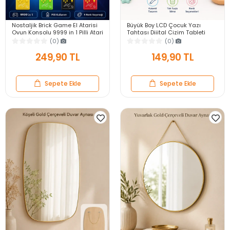
Nostaljik Brick Game El Atarisi
Büyük Boy LCD Çocuk Yazı
Oyun Konsolu 9999 in 1 Pilli Atari
Tahtası Dijital Çizim Tableti
Eğlenceli Çocuk Oyuncağı
Kalemli Silinebilir 8.5′ Oyuncak
(0)
(0)
Not Defteri
249,90 TL
149,90 TL
Sepete Ekle
Sepete Ekle