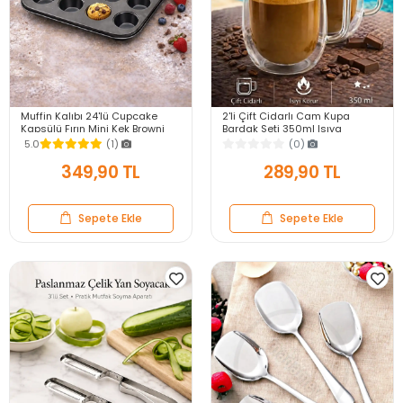
Muffin Kalıbı 24'lü Cupcake
2'li Çift Cidarlı Cam Kupa
Kapsülü Fırın Mini Kek Browni
Bardak Seti 350ml Isıya
Kekstra Kurabiye Kalıbı Muffin
Dayanıklı Espresso Sunum
5.0
(1)
(0)
Baking Pan
Kulplu Kahve Bardağı
349,90 TL
289,90 TL
Sepete Ekle
Sepete Ekle