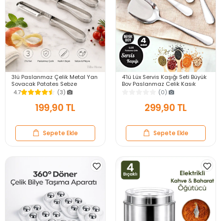
3lü Paslanmaz Çelik Metal Yan
4'lü Lüx Servis Kaşığı Seti Büyük
Soyacak Patates Sebze
Boy Paslanmaz Çelik Kaşık
Salatalık Havuç Soyacağı
Salata Yemek Mutfak Kaşığı
4.7
(3)
(0)
Mutfak Soyma Aparatı
199,90 TL
299,90 TL
Sepete Ekle
Sepete Ekle