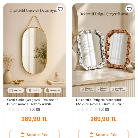
Oval Gold Çerçeveli Dekoratif
Dekoratif Dalgalı Masaüstü
Duvar Aynası 40x25 Askılı
Makyaj Aynası Gümüş Bakır
Modern Salon Antre Banyo
Çerçeveli Modern Yakın Duvar
(0)
(0)
Yatak Odası Aynası
Ayna
269,90 TL
269,90 TL
Sepete Ekle
Sepete Ekle