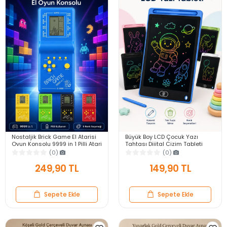
Nostaljik Brick Game El Atarisi
Büyük Boy LCD Çocuk Yazı
Oyun Konsolu 9999 in 1 Pilli Atari
Tahtası Dijital Çizim Tableti
Eğlenceli Çocuk Oyuncağı
Kalemli Silinebilir 8.5′ Oyuncak
(0)
(0)
Not Defteri
249,90 TL
149,90 TL
Sepete Ekle
Sepete Ekle