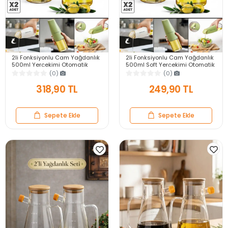
2li Fonksiyonlu Cam Yağdanlık
2li Fonksiyonlu Cam Yağdanlık
500ml Yerçekimi Otomatik
500ml Soft Yerçekimi Otomatik
Kapak Damlatmayan Ağızlı Still
Kapak Damlatmayan Ağızlı
(0)
(0)
Yağlık Sosluk
Yağlık Sosluk
318,90 TL
249,90 TL
Sepete Ekle
Sepete Ekle