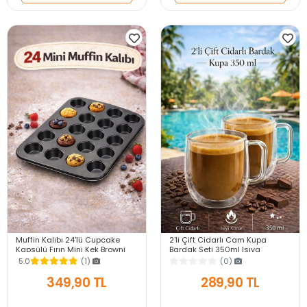
Muffin Kalıbı 24'lü Cupcake
2'li Çift Cidarlı Cam Kupa
Kapsülü Fırın Mini Kek Browni
Bardak Seti 350ml Isıya
Kekstra Kurabiye Kalıbı Muffin
Dayanıklı Espresso Sunum
5.0
(1)
(0)
Baking Pan
Kulplu Kahve Bardağı
349,90 TL
289,90 TL