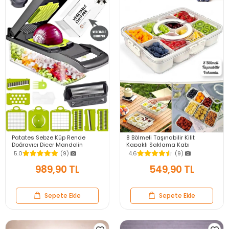
Patates Sebze Küp Rende
8 Bölmeli Taşınabilir Kilit
Doğrayıcı Dicer Mandolin
Kapaklı Saklama Kabı
Dilimleyici Jülyen Kesici
Kahvaltılık Organizer Piknik Seti
5.0
(9)
4.6
(9)
Vegetable Chopper Seti
Gıda Kutusu
989,90 TL
549,90 TL
Sepete Ekle
Sepete Ekle