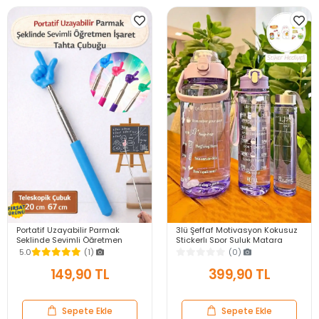
Portatif Uzayabilir Parmak
3lü Şeffaf Motivasyon Kokusuz
Şeklinde Sevimli Öğretmen
Stickerlı Spor Suluk Matara
İşaret Tahta Çubuğu Teleskopik
Pipetli Taşınabilir Su Şişesi Soft
5.0
(1)
(0)
Çubuk 20cm 67cm
Purple
149,90 TL
399,90 TL
Sepete Ekle
Sepete Ekle