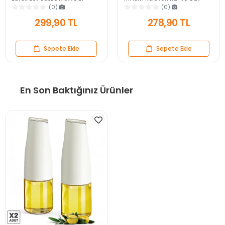
Soğan Doğrayıcı Blender Rende
Fincanı Kulplu Espresso Cam
(0)
(0)
Mavi
Bardak
299,90 TL
278,90 TL
Sepete Ekle
Sepete Ekle
En Son Baktığınız Ürünler