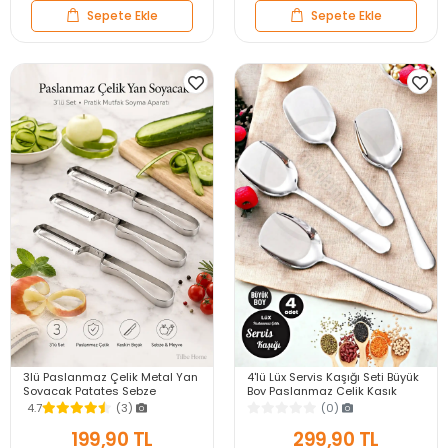
Sepete Ekle
Sepete Ekle
3lü Paslanmaz Çelik Metal Yan
4'lü Lüx Servis Kaşığı Seti Büyük
Soyacak Patates Sebze
Boy Paslanmaz Çelik Kaşık
Salatalık Havuç Soyacağı
Salata Yemek Mutfak Kaşığı
4.7
(3)
(0)
Mutfak Soyma Aparatı
199,90 TL
299,90 TL