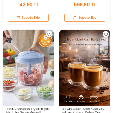
143,90 TL
599,90 TL
Sepete Ekle
Sepete Ekle
Pratik El Rondosu 5 Çelik Bıçaklı
2’li Çift Cidarlı Cam Kupa 250
Büyük Boy Sebze Meyve Et
ml Isıyı Koruyan Kahve Çay