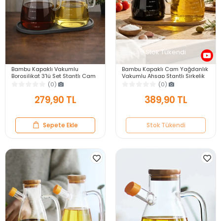
Stok Tükendi
Bambu Kapaklı Vakumlu
Bambu Kapaklı Cam Yağdanlık
Borosilikat 3'lü Set Stantlı Cam
Vakumlu Ahşap Stantlı Sirkelik
Yağlık Sirkelik Ayçiçek
Zeytinyağı Şişesi Yağlık 900 ml
(0)
(0)
Zeytinyağı Şişesi
3'lü Set
279,90 TL
389,90 TL
Sepete Ekle
Stok Tükendi