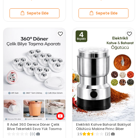
Sepete Ekle
Sepete Ekle
8 Adet 360 Derece Döner Çelik
Elektrikli Kahve Baharat Bakliyat
Bilye Tekerlekli Eşya Yük Taşıma
Öğütücü Makine Pirinç Biber
Yapışkanlı Eşya Kaydırma
Tahıl Öğütücü Değirmen Gıda
(0)
2.5
(2)
Aparatı Set
Öğütücü