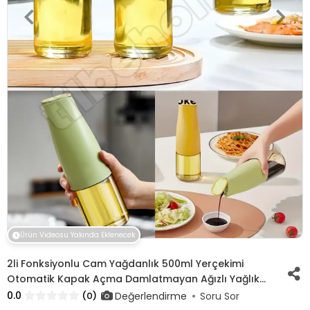
Ürün Videosu Yakında Eklenecek
2li Fonksiyonlu Cam Yağdanlık 500ml Yerçekimi
Otomatik Kapak Açma Damlatmayan Ağızlı Yağlık
Sosluk
0.0
Değerlendirme
(0)
Soru Sor