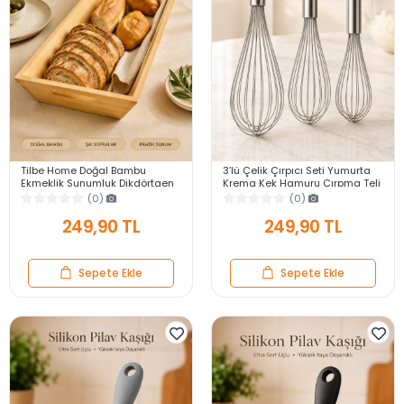
Tilbe Home Doğal Bambu
3’lü Çelik Çırpıcı Seti Yumurta
Ekmeklik Sunumluk Dikdörtgen
Krema Kek Hamuru Çırpma Teli
Kahvaltı ve Servis Sepeti
Pratik Sos Karıştırıcı Mutfak Teli
(0)
(0)
249,90 TL
249,90 TL
Sepete Ekle
Sepete Ekle