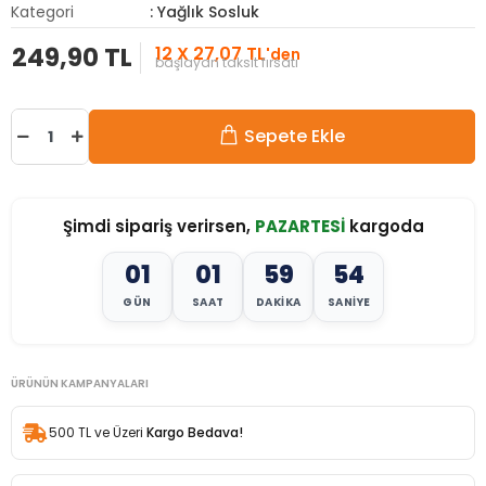
Kategori
: Yağlık Sosluk
249,90 TL
12 X 27,07 TL
'den
başlayan taksit fırsatı
Sepete Ekle
Şimdi sipariş verirsen,
PAZARTESİ
kargoda
01
01
59
52
GÜN
SAAT
DAKIKA
SANIYE
ÜRÜNÜN KAMPANYALARI
500 TL ve Üzeri
Kargo Bedava!