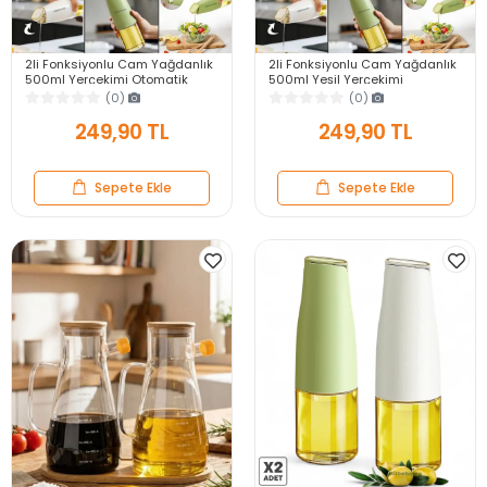
2li Fonksiyonlu Cam Yağdanlık
2li Fonksiyonlu Cam Yağdanlık
500ml Yerçekimi Otomatik
500ml Yeşil Yerçekimi
Kapak Still Damlatmayan Ağızlı
Otomatik Kapak Damlatmayan
(0)
(0)
Yağlık Sosluk
Ağızlı Yağlık Sosluk
249,90 TL
249,90 TL
Sepete Ekle
Sepete Ekle