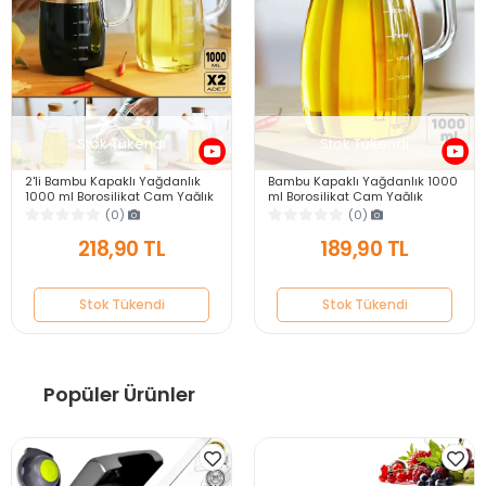
Stok Tükendi
Stok Tükendi
2'li Bambu Kapaklı Yağdanlık
Bambu Kapaklı Yağdanlık 1000
1000 ml Borosilikat Cam Yağlık
ml Borosilikat Cam Yağlık
Sirkelik Şişesi Master Vakumlu
Sirkelik Şişesi Master Vakumlu
(0)
(0)
Sosluk
Sosluk
218,90 TL
189,90 TL
Stok Tükendi
Stok Tükendi
Popüler Ürünler