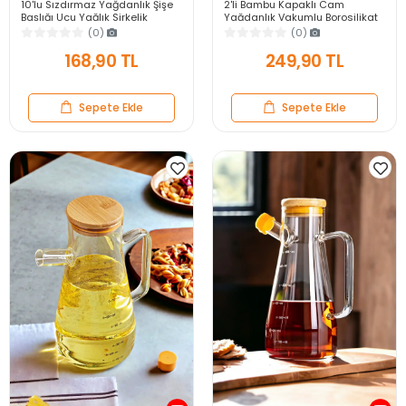
10'lu Sızdırmaz Yağdanlık Şişe
2'li Bambu Kapaklı Cam
Başlığı Ucu Yağlık Sirkelik
Yağdanlık Vakumlu Borosilikat
Sosluk Tıpası Damlatmaz Şişe
Cam Sirkelik Zeytinyağı Şişesi
(0)
(0)
Tapası Seti
Yağlık 900 ml.
168,90 TL
249,90 TL
Sepete Ekle
Sepete Ekle