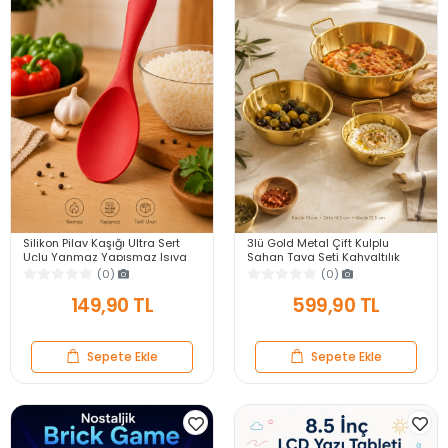
Silikon Pilav Kaşığı Ultra Sert
3lü Gold Metal Çift Kulplu
Uçlu Yanmaz Yapışmaz Isıya
Sahan Tava Seti Kahvaltılık
Dayanıklı Kırmızı Servis Yemek
Meze Menemen Mutfak Sofra
(0)
(0)
Kaşığı
Sunum Kabı Seti
149,90 TL
599,90 TL
Sepete Ekle
Sepete Ekle