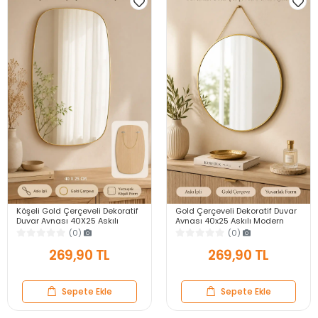
Köşeli Gold Çerçeveli Dekoratif
Gold Çerçeveli Dekoratif Duvar
Duvar Aynası 40X25 Askılı
Aynası 40x25 Askılı Modern
Modern Salon Antre Banyo
Salon Antre Banyo Yatak Odası
(0)
(0)
Yatak Odası Ayna
Aynası
269,90 TL
269,90 TL
Sepete Ekle
Sepete Ekle