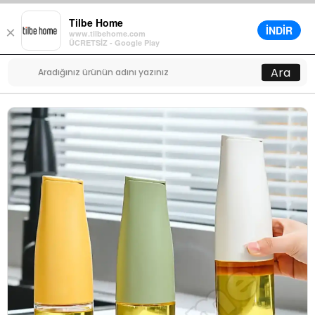
Tilbe Home
İNDİR
×
www.tilbehome.com
0
ÜCRETSİZ - Google Play
Menü
Ara