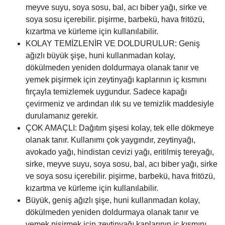
meyve suyu, soya sosu, bal, acı biber yağı, sirke ve
soya sosu içerebilir. pişirme, barbekü, hava fritözü,
kızartma ve kürleme için kullanılabilir.
KOLAY TEMİZLENİR VE DOLDURULUR: Geniş
ağızlı büyük şişe, huni kullanmadan kolay,
dökülmeden yeniden doldurmaya olanak tanır ve
yemek pişirmek için zeytinyağı kaplarının iç kısmını
fırçayla temizlemek uygundur. Sadece kapağı
çevirmeniz ve ardından ılık su ve temizlik maddesiyle
durulamanız gerekir.
ÇOK AMAÇLI: Dağıtım şişesi kolay, tek elle dökmeye
olanak tanır. Kullanımı çok yaygındır, zeytinyağı,
avokado yağı, hindistan cevizi yağı, eritilmiş tereyağı,
sirke, meyve suyu, soya sosu, bal, acı biber yağı, sirke
ve soya sosu içerebilir. pişirme, barbekü, hava fritözü,
kızartma ve kürleme için kullanılabilir.
Büyük, geniş ağızlı şişe, huni kullanmadan kolay,
dökülmeden yeniden doldurmaya olanak tanır ve
yemek pişirmek için zeytinyağı kaplarının iç kısmını