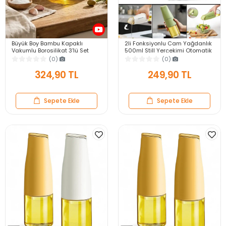
Büyük Boy Bambu Kapaklı
2li Fonksiyonlu Cam Yağdanlık
Vakumlu Borosilikat 3'lü Set
500ml Still Yerçekimi Otomatik
Cam Yağlık Sirkelik Bambu Altlik
Kapak Damlatmayan Ağızlı
(0)
(0)
Yağlık Sosluk
324,90 TL
249,90 TL
Sepete Ekle
Sepete Ekle