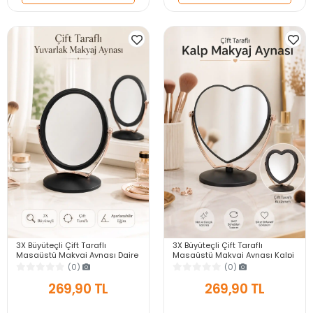
3X Büyüteçli Çift Taraflı
3X Büyüteçli Çift Taraflı
Masaüstü Makyaj Aynası Daire
Masaüstü Makyaj Aynası Kalpi
Siyah Rose Gold Standlı
Siyah Rose Gold Standlı
(0)
(0)
Dekoratif Yakın Ayna
Dekoratif Yakın Ayna
269,90 TL
269,90 TL