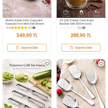
Muffin Kalıbı 24'lü Cupcake
2'li Çift Cidarlı Cam Kupa
Kapsülü Fırın Mini Kek Browni
Bardak Seti 350ml Isıya
Kekstra Kurabiye Kalıbı Muffin
Dayanıklı Espresso Sunum
5.0
(1)
(0)
Baking Pan
Kulplu Kahve Bardağı
349,90 TL
289,90 TL
Sepete Ekle
Sepete Ekle