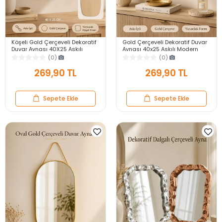
Köşeli Gold Çerçeveli Dekoratif
Gold Çerçeveli Dekoratif Duvar
Duvar Aynası 40X25 Askılı
Aynası 40x25 Askılı Modern
Modern Salon Antre Banyo
Salon Antre Banyo Yatak Odası
(0)
(0)
Yatak Odası Ayna
Aynası
269,90 TL
269,90 TL
Sepete Ekle
Sepete Ekle