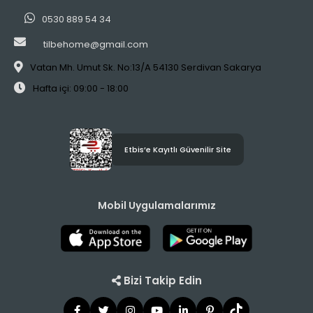
0530 889 54 34
tilbehome@gmail.com
Vatan Mh. Umut Sk. No:13/A 54130 Serdivan Sakarya
Hafta içi: 09:00 - 18:00
Etbis’e Kayıtlı Güvenilir Site
Mobil Uygulamalarımız
Bizi Takip Edin