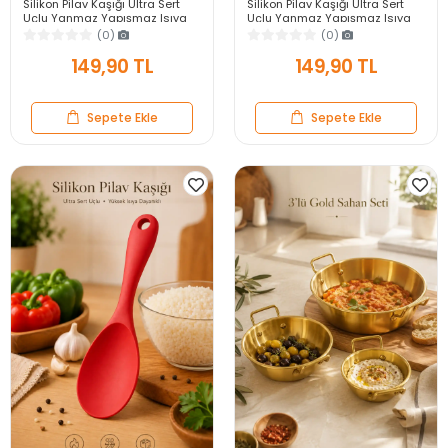
Silikon Pilav Kaşığı Ultra Sert
Silikon Pilav Kaşığı Ultra Sert
Uçlu Yanmaz Yapışmaz Isıya
Uçlu Yanmaz Yapışmaz Isıya
Dayanıklı Gri Servis Yemek
Dayanıklı Siyah Servis Yemek
(0)
(0)
Kaşığı
Kaşığı
149,90 TL
149,90 TL
Sepete Ekle
Sepete Ekle