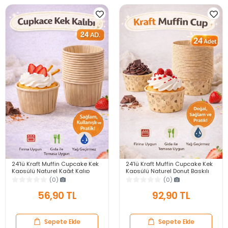
24’lü Kraft Muffin Cupcake Kek
24’lü Kraft Muffin Cupcake Kek
Kapsülü Naturel Kağıt Kalıp
Kapsülü Naturel Donut Baskılı
Konsept Parti Airfryer ve Fırın
Kalıp Konsept Airfryer ve Fırın
(0)
(0)
Uyumlu
Uyumlu
56,90 TL
92,90 TL
Sepete Ekle
Sepete Ekle