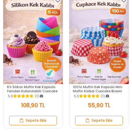
6'lı Silikon Muffin Kek Kapsülü
100'lü Muffin Kek Kapsülü Mini
Yeniden Kullanılabilir Cupcake
Muffin Kağıdı Cupcake Browni
Browni Kek Kalıbı Renkli
Kek Kalıbı Renkli Yapışmaz
5.0
(1)
5.0
(1)
108,90 TL
55,90 TL
Sepete Ekle
Sepete Ekle