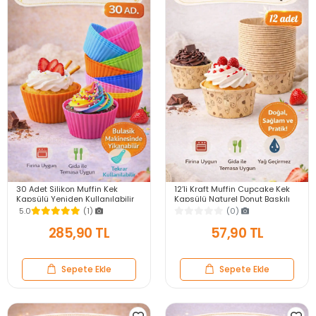
30 Adet Silikon Muffin Kek
12’li Kraft Muffin Cupcake Kek
Kapsülü Yeniden Kullanılabilir
Kapsülü Naturel Donut Baskılı
Cupcake Browni Kek Kalıbı
Kalıp Konsept Airfryer ve Fırın
5.0
(1)
(0)
Renkli
Uyumlu
285,90 TL
57,90 TL
Sepete Ekle
Sepete Ekle