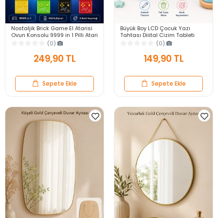
Nostaljik Brick Game El Atarisi
Büyük Boy LCD Çocuk Yazı
Oyun Konsolu 9999 in 1 Pilli Atari
Tahtası Dijital Çizim Tableti
Eğlenceli Çocuk Oyuncağı
Kalemli Silinebilir 8.5′ Oyuncak
(0)
(0)
Not Defteri
249,90 TL
149,90 TL
Sepete Ekle
Sepete Ekle