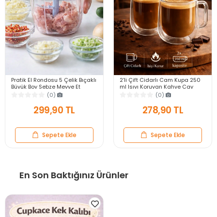
Pratik El Rondosu 5 Çelik Bıçaklı
2’li Çift Cidarlı Cam Kupa 250
Büyük Boy Sebze Meyve Et
ml Isıyı Koruyan Kahve Çay
Soğan Doğrayıcı Blender Rende
Fincanı Kulplu Espresso Cam
(0)
(0)
Mavi
Bardak
299,90 TL
278,90 TL
Sepete Ekle
Sepete Ekle
En Son Baktığınız Ürünler