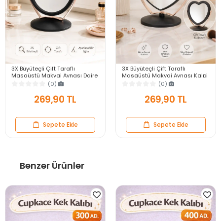
3X Büyüteçli Çift Taraflı
3X Büyüteçli Çift Taraflı
Masaüstü Makyaj Aynası Daire
Masaüstü Makyaj Aynası Kalpi
Siyah Rose Gold Standlı
Siyah Rose Gold Standlı
(0)
(0)
Dekoratif Yakın Ayna
Dekoratif Yakın Ayna
269,90 TL
269,90 TL
Sepete Ekle
Sepete Ekle
Benzer Ürünler