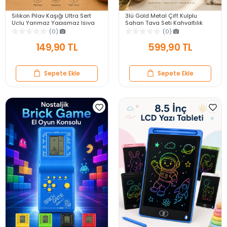
Silikon Pilav Kaşığı Ultra Sert
3lü Gold Metal Çift Kulplu
Uçlu Yanmaz Yapışmaz Isıya
Sahan Tava Seti Kahvaltılık
Dayanıklı Kırmızı Servis Yemek
Meze Menemen Mutfak Sofra
(0)
(0)
Kaşığı
Sunum Kabı Seti
149,90 TL
599,90 TL
Sepete Ekle
Sepete Ekle