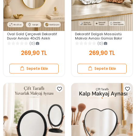
Oval Gold Çerçeveli Dekoratif
Dekoratif Dalgalı Masaüstü
Duvar Aynası 40x25 Askılı
Makyaj Aynası Gümüş Bakır
Modern Salon Antre Banyo
Çerçeveli Modern Yakın Duvar
(0)
(0)
Yatak Odası Aynası
Ayna
269,90 TL
269,90 TL
Sepete Ekle
Sepete Ekle