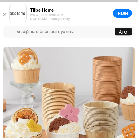
Tilbe Home
İNDİR
×
www.tilbehome.com
0
ÜCRETSİZ - Google Play
Menü
Ara