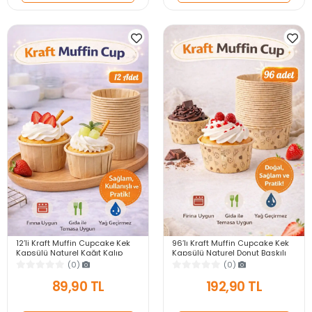
12’li Kraft Muffin Cupcake Kek
96’lı Kraft Muffin Cupcake Kek
Kapsülü Naturel Kağıt Kalıp
Kapsülü Naturel Donut Baskılı
Konsept Parti Airfryer ve Fırın
Kalıp Konsept Airfryer ve Fırın
(0)
(0)
Uyumlu
Uyumlu
89,90 TL
192,90 TL