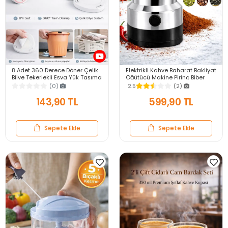
8 Adet 360 Derece Döner Çelik
Elektrikli Kahve Baharat Bakliyat
Bilye Tekerlekli Eşya Yük Taşıma
Öğütücü Makine Pirinç Biber
Yapışkanlı Eşya Kaydırma
Tahıl Öğütücü Değirmen Gıda
(0)
2.5
(2)
Aparatı Set
Öğütücü
143,90 TL
599,90 TL
Sepete Ekle
Sepete Ekle