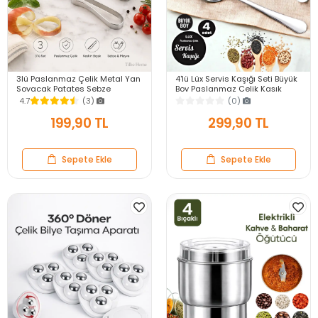
3lü Paslanmaz Çelik Metal Yan
4'lü Lüx Servis Kaşığı Seti Büyük
Soyacak Patates Sebze
Boy Paslanmaz Çelik Kaşık
Salatalık Havuç Soyacağı
Salata Yemek Mutfak Kaşığı
4.7
(3)
(0)
Mutfak Soyma Aparatı
199,90 TL
299,90 TL
Sepete Ekle
Sepete Ekle