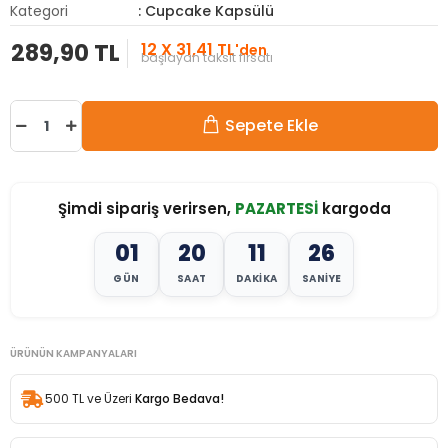
Kategori
: Cupcake Kapsülü
289,90 TL
12 X 31,41 TL
'den
başlayan taksit fırsatı
Sepete Ekle
Şimdi sipariş verirsen,
PAZARTESİ
kargoda
01
20
11
24
GÜN
SAAT
DAKIKA
SANIYE
ÜRÜNÜN KAMPANYALARI
500 TL ve Üzeri
Kargo Bedava!