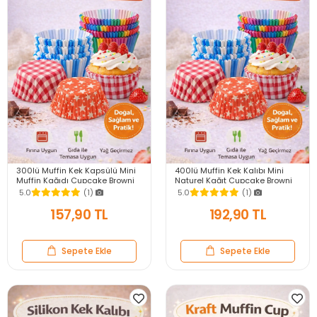
300lü Muffin Kek Kapsülü Mini
400lü Muffin Kek Kalıbı Mini
Muffin Kağıdı Cupcake Browni
Naturel Kağıt Cupcake Browni
Kek Kalıbı Renkli Yapışmaz Set
Kek Kapsülü Rengarenk
5.0
(1)
5.0
(1)
Yapışmaz
157,90 TL
192,90 TL
Sepete Ekle
Sepete Ekle