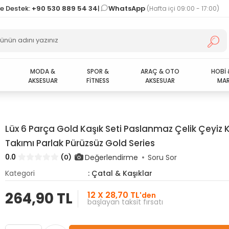
ve Destek:
+90 530 889 54 34
|
WhatsApp
(Hafta içi 09:00 - 17:00)
MODA &
SPOR &
ARAÇ & OTO
HOBİ 
AKSESUAR
FİTNESS
AKSESUAR
MAR
Lüx 6 Parça Gold Kaşık Seti Paslanmaz Çelik Çeyiz 
Takımı Parlak Pürüzsüz Gold Series
0.0
Değerlendirme
(0)
Soru Sor
Kategori
: Çatal & Kaşıklar
264,90 TL
12 X 28,70 TL
'den
başlayan taksit fırsatı