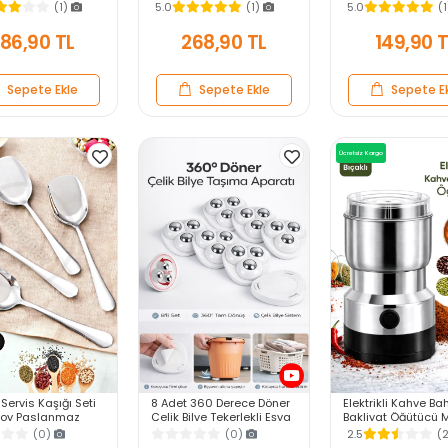
Kurutulmuş Flower
Kalıbı Fırın Çörek Kapsül
Öğretmen İşaret T
(1)
5.0
(1)
5.0
(
at El Yapımı Kahve
Tepsisi Paslanmaz Siyah
Çubuğu Teleskopi
ı
20cm 67cm
86,90 TL
268,90 TL
149,90 
Sepete Ekle
Sepete Ekle
Sepete E
Ücretsiz Kargo
 Servis Kaşığı Seti
8 Adet 360 Derece Döner
Elektrikli Kahve Ba
Boy Paslanmaz
Çelik Bilye Tekerlekli Eşya
Bakliyat Öğütücü 
Kaşık Salata Yemek
Yük Taşıma Yapışkanlı
Pirinç Biber Tahıl 
(0)
(0)
2.5
(