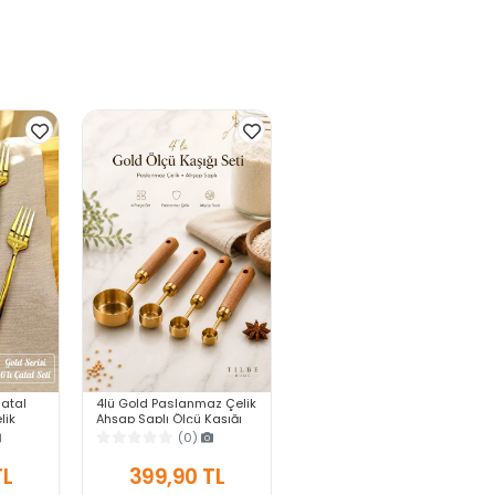
Çatal
4lü Gold Paslanmaz Çelik
lik
Ahşap Saplı Ölçü Kaşığı
 Parlak
Seti Ölçü Kabı 15ml 5ml
(0)
ies
2.5ml 1.25ml Kahve
Baharat
TL
399,90 TL