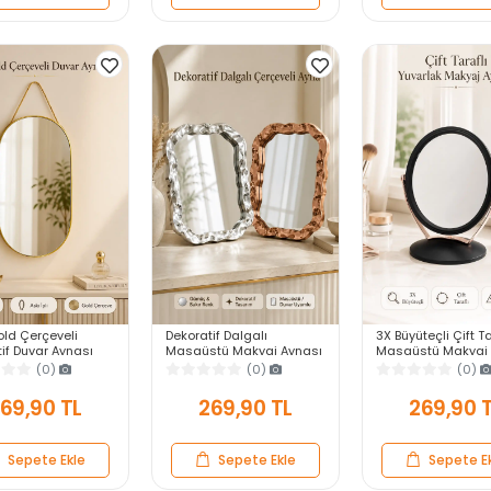
old Çerçeveli
Dekoratif Dalgalı
3X Büyüteçli Çift Ta
if Duvar Aynası
Masaüstü Makyaj Aynası
Masaüstü Makyaj 
Askılı Modern
Gümüş Bakır Çerçeveli
Daire Siyah Rose 
(0)
(0)
(0)
Antre Banyo Yatak
Modern Yakın Duvar Ayna
Standlı Dekoratif Y
Aynası
Ayna
69,90 TL
269,90 TL
269,90 
Sepete Ekle
Sepete Ekle
Sepete E