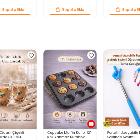
Sepete Ekle
Sepete Ekle
Sepete E
 Cidarlı Çiçekli
Cupcake Muffin Kalıbı 12'li
Portatif Uzayabili
rdak Kulplu
Kek Yanmaz Kurabiye
Şeklinde Sevimli