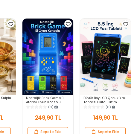
 Kulplu
Nostaljik Brick Game El
Büyük Boy LCD Çocuk Yazı
Atarisi Oyun Konsolu
Tahtası Dijital Çizim
9999 in 1 Pilli Atari
Tableti Kalemli Silinebilir
(0)
(0)
ofra
Eğlenceli Çocuk Oyuncağı
8.5′ Oyuncak Not Defteri
TL
249,90 TL
149,90 TL
kle
Sepete Ekle
Sepete Ekle