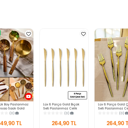
yük Boy Paslanmaz
Lüx 6 Parça Gold Bıçak
Lüx 6 Parça Gold 
hşap Saplı Gold
Seti Paslanmaz Çelik
Seti Paslanmaz Çe
şığı Seti Ölçü Kabı
Çeyiz Bıçak Takımı Parlak
Çeyiz Çatal Takımı
(0)
(0)
(0)
0ml 125ml 250ml
Pürüzsüz Gold Series
Pürüzsüz Gold Ser
49,90 TL
264,90 TL
264,90 