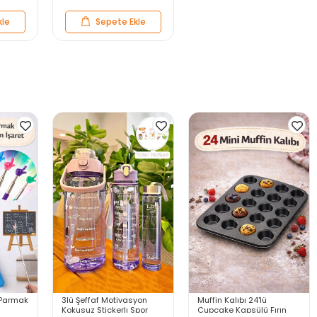
kle
Sepete Ekle
r Parmak
3lü Şeffaf Motivasyon
Muffin Kalıbı 24'lü
Kokusuz Stickerlı Spor
Cupcake Kapsülü Fırın