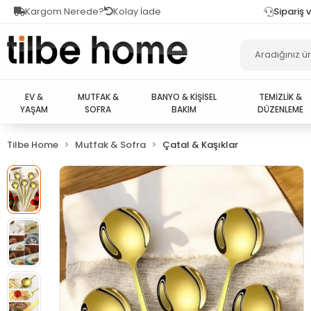
Kargom Nerede?
Kolay İade
Sipariş 
EV &
MUTFAK &
BANYO & KİŞİSEL
TEMİZLİK &
YAŞAM
SOFRA
BAKIM
DÜZENLEME
Tilbe Home
Mutfak & Sofra
Çatal & Kaşıklar