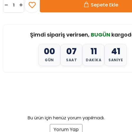
Sepete Ekle
Şimdi sipariş verirsen,
BUGÜN
kargod
00
07
11
40
GÜN
SAAT
DAKIKA
SANIYE
Bu ürün için henüz yorum yapılmadı.
Yorum Yap