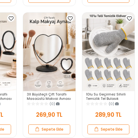
raflı
3X Büyüteçli Çift Taraflı
10lu Su Geçirmez Sihirli
Aynası
Masaüstü Makyaj Aynası
Temizlik Tel Bulaşık
Gold
Kalpi Siyah Rose Gold
Eldiveni Mutfak Banyo
(0)
(0)
akın
Standlı Dekoratif Yakın
Bulaşık Tencere Tava Kir
Ayna
Sökücü
TL
269,90 TL
289,90 TL
kle
Sepete Ekle
Sepete Ekle