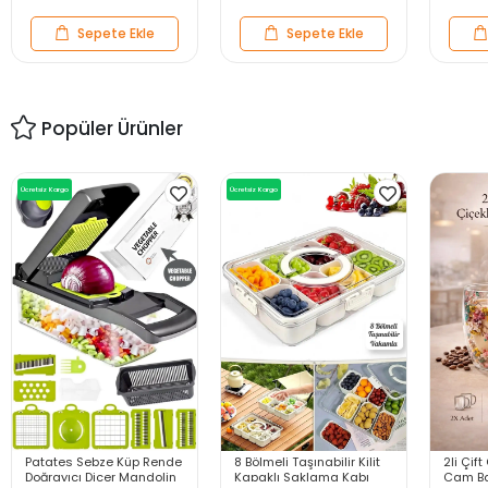
Sepete Ekle
Sepete Ekle
Popüler Ürünler
Ücretsiz Kargo
Ücretsiz Kargo
Patates Sebze Küp Rende
8 Bölmeli Taşınabilir Kilit
2li Çift
Doğrayıcı Dicer Mandolin
Kapaklı Saklama Kabı
Cam Ba