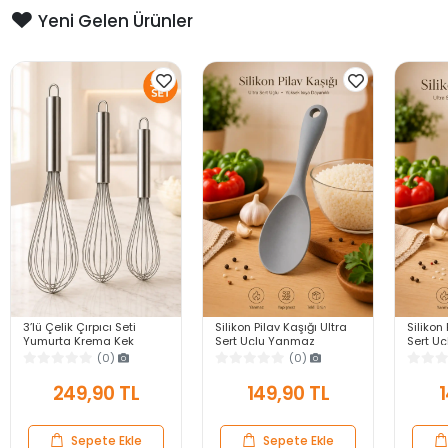
Yeni Gelen Ürünler
3’lü Çelik Çırpıcı Seti
Silikon Pilav Kaşığı Ultra
Silikon 
Yumurta Krema Kek
Sert Uçlu Yanmaz
Sert U
Hamuru Çırpma Teli Pratik
Yapışmaz Isıya Dayanıklı
Yapışma
(0)
(0)
Sos Karıştırıcı Mutfak Teli
Gri Servis Yemek Kaşığı
Siyah S
249,90 TL
149,90 TL
1
Sepete Ekle
Sepete Ekle