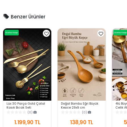
Benzer Ürünler
Ücretsiz Kargo
Ücretsiz Kargo
Lüx 30 Parça Gold Çatal
Doğal Bambu Eğri Büyük
4lü Bü
Kaşık Bıçak Seti
Kepçe 29x9 cm
Çelik A
Paslanmaz Çelik Servis
Ergonomik Saplı Tencere
Ölçü Ka
(0)
(0)
Çeyiz Takımı Parlak
Dostu Ahşap Servis Kaşığı
60ml 8
Pürüzsüz Çelik
Mutfak Kaşık
1.199,90 TL
138,90 TL
5