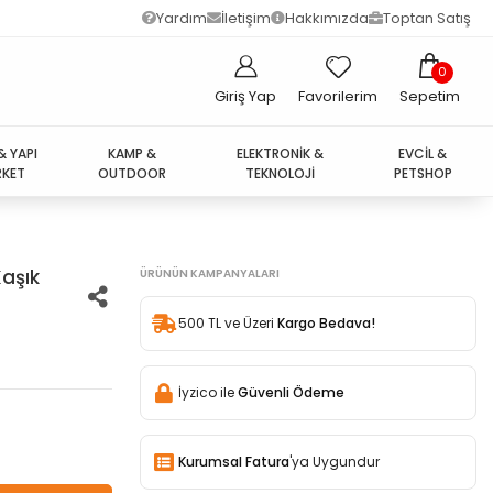
Yardım
İletişim
Hakkımızda
Toptan Satış
0
Giriş Yap
Favorilerim
Sepetim
& YAPI
KAMP &
ELEKTRONİK &
EVCİL &
KET
OUTDOOR
TEKNOLOJİ
PETSHOP
Kaşık
ÜRÜNÜN KAMPANYALARI
500 TL ve Üzeri
Kargo Bedava!
İyzico ile
Güvenli Ödeme
Kurumsal Fatura
'ya Uygundur