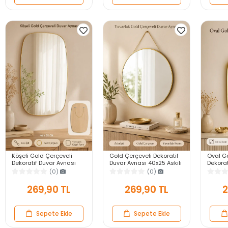
Köşeli Gold Çerçeveli
Gold Çerçeveli Dekoratif
Oval G
Dekoratif Duvar Aynası
Duvar Aynası 40x25 Askılı
Dekorat
40X25 Askılı Modern
Modern Salon Antre
40x25 
(0)
(0)
Salon Antre Banyo Yatak
Banyo Yatak Odası
Salon 
Odası Ayna
Aynası
Odası 
269,90 TL
269,90 TL
2
Sepete Ekle
Sepete Ekle