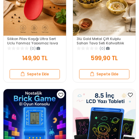
Silikon Pilav Kaşığı Ultra Sert
3lü Gold Metal Çift Kulplu
Uçlu Yanmaz Yapışmaz Isıya
Sahan Tava Seti Kahvaltılık
Dayanıklı Kırmızı Servis Yemek
Meze Menemen Mutfak Sofra
(0)
(0)
Kaşığı
Sunum Kabı Seti
149,90 TL
599,90 TL
Sepete Ekle
Sepete Ekle