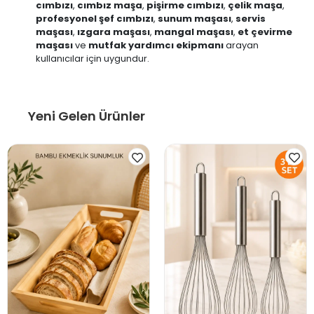
cımbızı
,
cımbız maşa
,
pişirme cımbızı
,
çelik maşa
,
profesyonel şef cımbızı
,
sunum maşası
,
servis
maşası
,
ızgara maşası
,
mangal maşası
,
et çevirme
maşası
ve
mutfak yardımcı ekipmanı
arayan
kullanıcılar için uygundur.
Yeni Gelen Ürünler