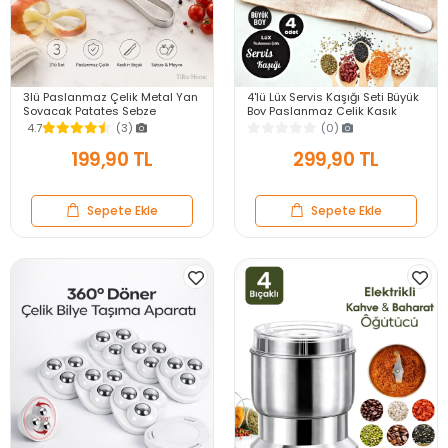
3lü Paslanmaz Çelik Metal Yan
4'lü Lüx Servis Kaşığı Seti Büyük
Soyacak Patates Sebze
Boy Paslanmaz Çelik Kaşık
Salatalık Havuç Soyacağı
Salata Yemek Mutfak Kaşığı
4.7
(3)
(0)
Mutfak Soyma Aparatı
199,90 TL
299,90 TL
Sepete Ekle
Sepete Ekle