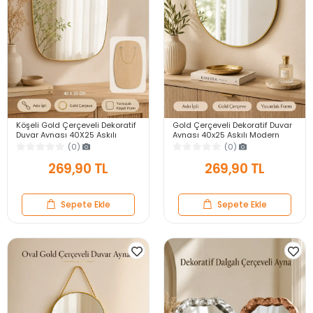
Köşeli Gold Çerçeveli Dekoratif
Gold Çerçeveli Dekoratif Duvar
Duvar Aynası 40X25 Askılı
Aynası 40x25 Askılı Modern
Modern Salon Antre Banyo
Salon Antre Banyo Yatak Odası
(0)
(0)
Yatak Odası Ayna
Aynası
269,90 TL
269,90 TL
Sepete Ekle
Sepete Ekle