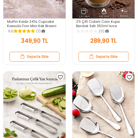
Muffin Kalıbı 24'lü Cupcake
2'li Çift Cidarlı Cam Kupa
Kapsülü Fırın Mini Kek Browni
Bardak Seti 350ml Isıya
Kekstra Kurabiye Kalıbı Muffin
Dayanıklı Espresso Sunum
5.0
(1)
(0)
Baking Pan
Kulplu Kahve Bardağı
349,90 TL
289,90 TL
Sepete Ekle
Sepete Ekle