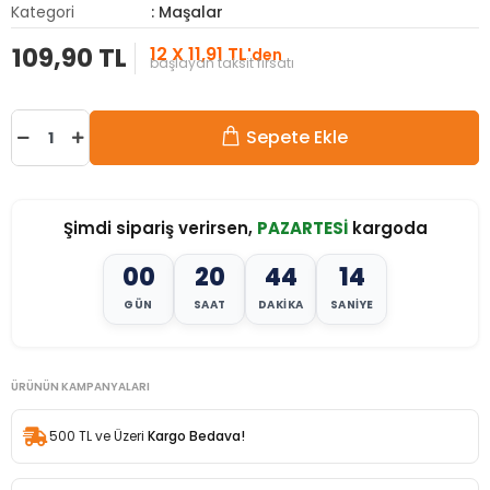
Kategori
: Maşalar
109,90 TL
12 X 11,91 TL
'den
başlayan taksit fırsatı
Sepete Ekle
Şimdi sipariş verirsen,
PAZARTESİ
kargoda
00
20
44
13
GÜN
SAAT
DAKIKA
SANIYE
ÜRÜNÜN KAMPANYALARI
500 TL ve Üzeri
Kargo Bedava!