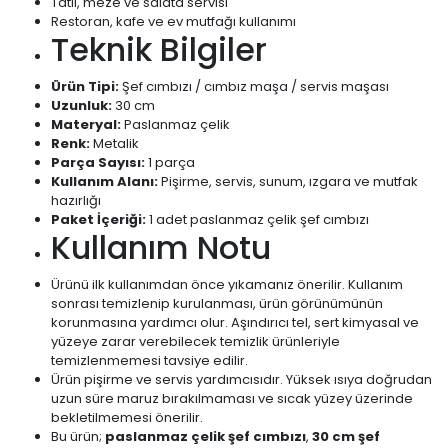
Tatlı, meze ve salata servisi
Restoran, kafe ve ev mutfağı kullanımı
Teknik Bilgiler
Ürün Tipi:
Şef cımbızı / cımbız maşa / servis maşası
Uzunluk:
30 cm
Materyal:
Paslanmaz çelik
Renk:
Metalik
Parça Sayısı:
1 parça
Kullanım Alanı:
Pişirme, servis, sunum, ızgara ve mutfak
hazırlığı
Paket İçeriği:
1 adet paslanmaz çelik şef cımbızı
Kullanım Notu
Ürünü ilk kullanımdan önce yıkamanız önerilir. Kullanım
sonrası temizlenip kurulanması, ürün görünümünün
korunmasına yardımcı olur. Aşındırıcı tel, sert kimyasal ve
yüzeye zarar verebilecek temizlik ürünleriyle
temizlenmemesi tavsiye edilir.
Ürün pişirme ve servis yardımcısıdır. Yüksek ısıya doğrudan
uzun süre maruz bırakılmaması ve sıcak yüzey üzerinde
bekletilmemesi önerilir.
Bu ürün;
paslanmaz çelik şef cımbızı
,
30 cm şef