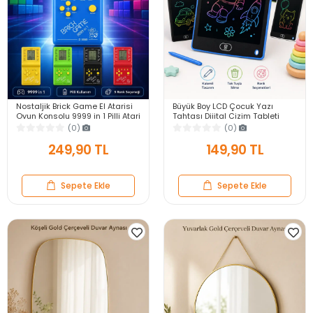
Nostaljik Brick Game El Atarisi
Büyük Boy LCD Çocuk Yazı
Oyun Konsolu 9999 in 1 Pilli Atari
Tahtası Dijital Çizim Tableti
Eğlenceli Çocuk Oyuncağı
Kalemli Silinebilir 8.5′ Oyuncak
(0)
(0)
Not Defteri
249,90 TL
149,90 TL
Sepete Ekle
Sepete Ekle