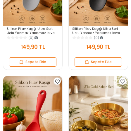
Silikon Pilav Kaşığı Ultra Sert
Silikon Pilav Kaşığı Ultra Sert
Uçlu Yanmaz Yapışmaz Isıya
Uçlu Yanmaz Yapışmaz Isıya
Dayanıklı Gri Servis Yemek
Dayanıklı Siyah Servis Yemek
(0)
(0)
Kaşığı
Kaşığı
149,90 TL
149,90 TL
Sepete Ekle
Sepete Ekle