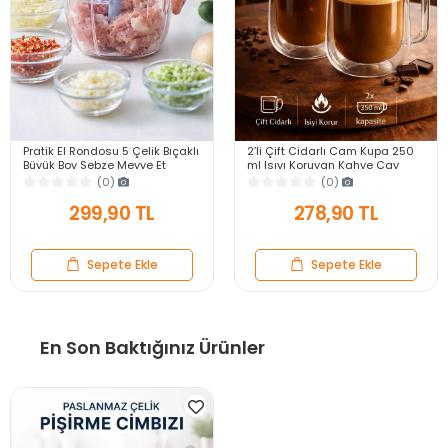
Pratik El Rondosu 5 Çelik Bıçaklı
2’li Çift Cidarlı Cam Kupa 250
Büyük Boy Sebze Meyve Et
ml Isıyı Koruyan Kahve Çay
Soğan Doğrayıcı Blender Rende
Fincanı Kulplu Espresso Cam
(0)
(0)
Mavi
Bardak
299,90 TL
278,90 TL
Sepete Ekle
Sepete Ekle
En Son Baktığınız Ürünler