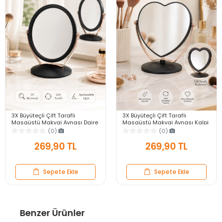
3X Büyüteçli Çift Taraflı
3X Büyüteçli Çift Taraflı
Masaüstü Makyaj Aynası Daire
Masaüstü Makyaj Aynası Kalpi
Siyah Rose Gold Standlı
Siyah Rose Gold Standlı
(0)
(0)
Dekoratif Yakın Ayna
Dekoratif Yakın Ayna
269,90 TL
269,90 TL
Sepete Ekle
Sepete Ekle
Benzer Ürünler