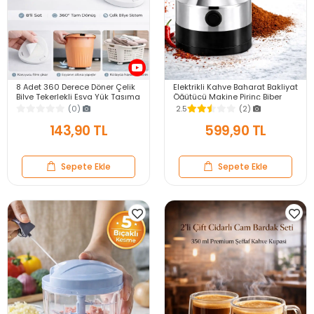
8 Adet 360 Derece Döner Çelik
Elektrikli Kahve Baharat Bakliyat
Bilye Tekerlekli Eşya Yük Taşıma
Öğütücü Makine Pirinç Biber
Yapışkanlı Eşya Kaydırma
Tahıl Öğütücü Değirmen Gıda
(0)
2.5
(2)
Aparatı Set
Öğütücü
143,90 TL
599,90 TL
Sepete Ekle
Sepete Ekle