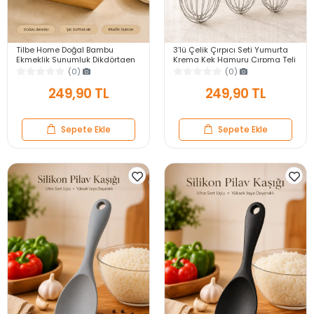
Tilbe Home Doğal Bambu
3’lü Çelik Çırpıcı Seti Yumurta
Ekmeklik Sunumluk Dikdörtgen
Krema Kek Hamuru Çırpma Teli
Kahvaltı ve Servis Sepeti
Pratik Sos Karıştırıcı Mutfak Teli
(0)
(0)
249,90 TL
249,90 TL
Sepete Ekle
Sepete Ekle