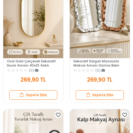
Oval Gold Çerçeveli Dekoratif
Dekoratif Dalgalı Masaüstü
Duvar Aynası 40x25 Askılı
Makyaj Aynası Gümüş Bakır
Modern Salon Antre Banyo
Çerçeveli Modern Yakın Duvar
(0)
(0)
Yatak Odası Aynası
Ayna
269,90 TL
269,90 TL
Sepete Ekle
Sepete Ekle