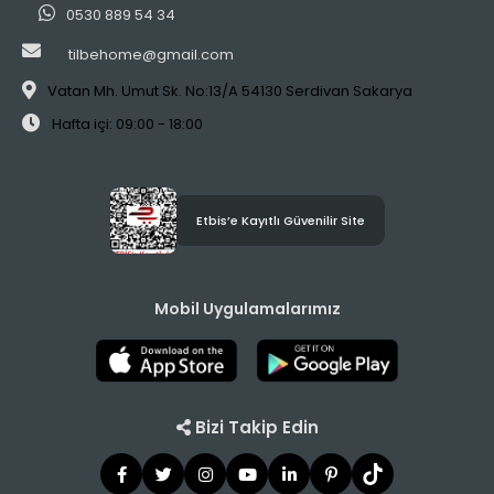
0530 889 54 34
tilbehome@gmail.com
Vatan Mh. Umut Sk. No:13/A 54130 Serdivan Sakarya
Hafta içi: 09:00 - 18:00
Etbis’e Kayıtlı Güvenilir Site
Mobil Uygulamalarımız
Bizi Takip Edin