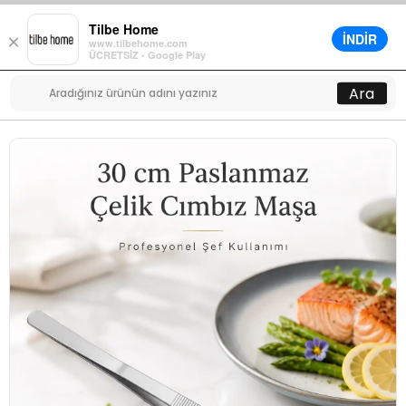
Tilbe Home
İNDİR
×
www.tilbehome.com
0
ÜCRETSİZ - Google Play
Menü
Ara