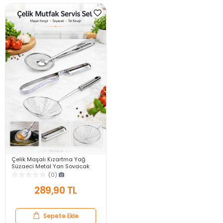
Çelik Maşalı Kızartma Yağ
Süzgeci Metal Yan Soyacak
Patates Soyacak Servis Seti
(0)
Kepçe Kevgir Süzgeç
289,90 TL
Sepete Ekle