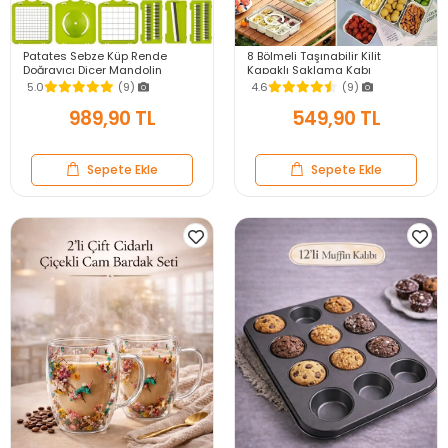
Patates Sebze Küp Rende
8 Bölmeli Taşınabilir Kilit
Doğrayıcı Dicer Mandolin
Kapaklı Saklama Kabı
Dilimleyici Jülyen Kesici
Kahvaltılık Organizer Piknik Seti
5.0
(9)
4.6
(9)
Vegetable Chopper Seti
Gıda Kutusu
989,90 TL
549,90 TL
Sepete Ekle
Sepete Ekle