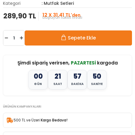
Kategori
: Mutfak Setleri
289,90 TL
12 X 31,41 TL
'den
başlayan taksit fırsatı
Sepete Ekle
Şimdi sipariş verirsen,
PAZARTESİ
kargoda
00
21
57
48
GÜN
SAAT
DAKIKA
SANIYE
ÜRÜNÜN KAMPANYALARI
500 TL ve Üzeri
Kargo Bedava!