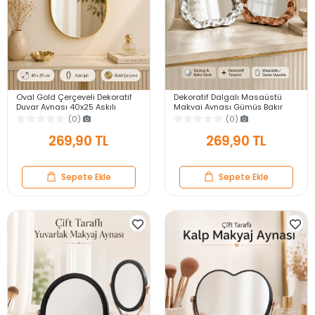
Oval Gold Çerçeveli Dekoratif
Dekoratif Dalgalı Masaüstü
Duvar Aynası 40x25 Askılı
Makyaj Aynası Gümüş Bakır
Modern Salon Antre Banyo
Çerçeveli Modern Yakın Duvar
(0)
(0)
Yatak Odası Aynası
Ayna
269,90 TL
269,90 TL
Sepete Ekle
Sepete Ekle