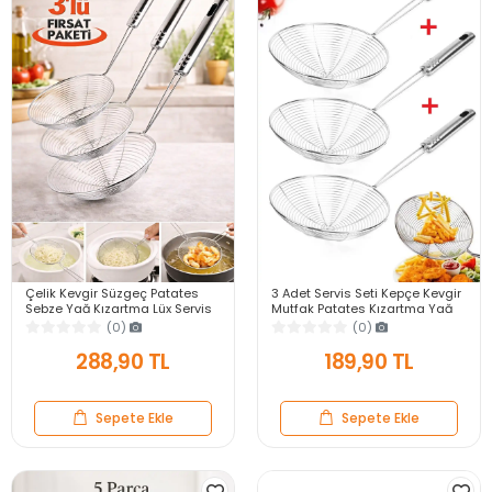
Çelik Kevgir Süzgeç Patates
3 Adet Servis Seti Kepçe Kevgir
Sebze Yağ Kızartma Lüx Servis
Mutfak Patates Kızartma Yağ
Seti Mutfak Tel Kepçe Kızartma
Süzgeci Çelik Kevgir Kepçe
(0)
(0)
Kevgir Set
Süzgeç Seti
288,90 TL
189,90 TL
Sepete Ekle
Sepete Ekle