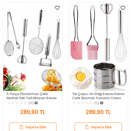
5 Parça Paslanmaz Çelik
Tel Çırpıcı Un Eleği Kakao Eleme
Mutfak Seti Yağ Maşası Kevgir
Çelik Basmalı Yumurta Çırpıcı
Kepçe Tel Çırpıcı Patates Sebze
Silikon Yağ Fırçası Silikon
(0)
(0)
Soyacağı
Spatula
289,90 TL
289,90 TL
Sepete Ekle
Sepete Ekle