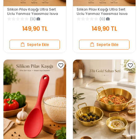
Silikon Pilav Kaşığı Ultra Sert
Silikon Pilav Kaşığı Ultra Sert
Uçlu Yanmaz Yapışmaz Isıya
Uçlu Yanmaz Yapışmaz Isıya
Dayanıklı Gri Servis Yemek
Dayanıklı Siyah Servis Yemek
(0)
(0)
Kaşığı
Kaşığı
149,90 TL
149,90 TL
Sepete Ekle
Sepete Ekle