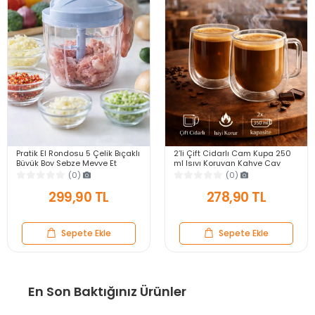
Pratik El Rondosu 5 Çelik Bıçaklı
2’li Çift Cidarlı Cam Kupa 250
Büyük Boy Sebze Meyve Et
ml Isıyı Koruyan Kahve Çay
Soğan Doğrayıcı Blender Rende
Fincanı Kulplu Espresso Cam
(0)
(0)
Mavi
Bardak
299,90 TL
278,90 TL
Sepete Ekle
Sepete Ekle
En Son Baktığınız Ürünler