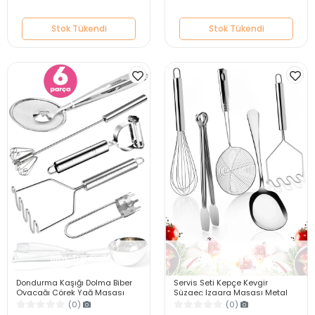
Stok Tükendi
Stok Tükendi
Stok Tükendi
Stok Tükendi
Dondurma Kaşığı Dolma Biber
Servis Seti Kepçe Kevgir
Oyacağı Çörek Yağ Maşası
Süzgeç Izgara Maşası Metal
Yumurta Çırpıcı Patates Ezici
Patates Ezici Çelik Tel Çırpıcı
(0)
(0)
Soyacak Seti
Servis Kaşığı