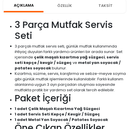
AÇIKLAMA
ÖZELLİK
TAKSİT
3 Parça Mutfak Servis
Seti
3 parçalı mutfak servis seti, günlük mutfak kullanımında
ihtiyaç duyulan farklı yardımcı ürünleri bir arada sunar. Set
içerisinde
çelik maşalı kızartma yağ süzgeci
,
servis
seti kepçe / kevgir / süzgeç
ve
metal yan soyacak /
patates soyacak
bulunur.
Kızartma, süzme, servis, karıştırma ve sebze-meyve soyma
gibi günlük mutfak işlemlerinde kullanılabilir. Farklı kullanım
alanlarına uygun 3 ayrı parçadan oluşması sayesinde
mutfakta pratik bir yardımcı set olarak tercih edilebilir.
Paket İçeriği
1 adet Çelik Maşalı Kızartma Yağ Süzgeci
1 adet Servis Seti Kepçe / Kevgir / Süzgeç
1 adet Metal Yan Soyacak / Patates Soyacak
Öne Çıkan Özellikler