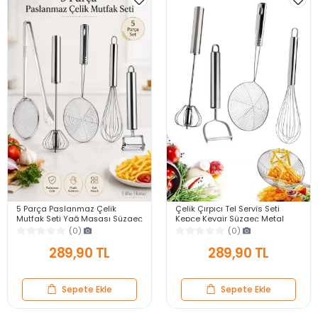
5 Parça Paslanmaz Çelik
Çelik Çırpıcı Tel Servis Seti
Mutfak Seti Yağ Maşası Süzgeç
Kepçe Kevgir Süzgeç Metal
Kevgir Kepçe Basçek Çırpıcı Tel
Patates Soyacağı Basmalı
(0)
(0)
Çırpıcı Patates Soyacak
Yumurta Çırpıcısı
289,90 TL
289,90 TL
Sepete Ekle
Sepete Ekle