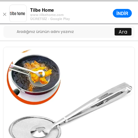
Tilbe Home
İNDİR
×
www.tilbehome.com
0
ÜCRETSİZ - Google Play
Menü
Ara