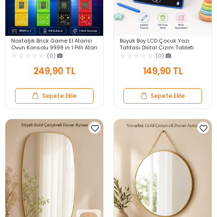
Nostaljik Brick Game El Atarisi
Büyük Boy LCD Çocuk Yazı
Oyun Konsolu 9999 in 1 Pilli Atari
Tahtası Dijital Çizim Tableti
Eğlenceli Çocuk Oyuncağı
Kalemli Silinebilir 8.5′ Oyuncak
(0)
(0)
Not Defteri
249,90 TL
149,90 TL
Sepete Ekle
Sepete Ekle