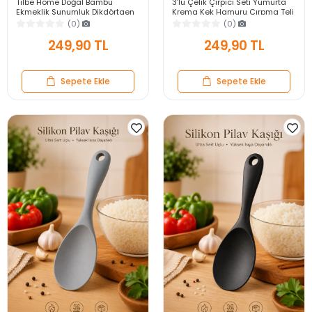
Tilbe Home Doğal Bambu
3’lü Çelik Çırpıcı Seti Yumurta
Ekmeklik Sunumluk Dikdörtgen
Krema Kek Hamuru Çırpma Teli
Kahvaltı ve Servis Sepeti
Pratik Sos Karıştırıcı Mutfak Teli
(0)
(0)
249,90 TL
249,90 TL
Sepete Ekle
Sepete Ekle