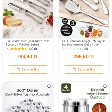
3lü Paslanmaz Çelik Metal Yan
4'lü Lüx Servis Kaşığı Seti Büyük
Soyacak Patates Sebze
Boy Paslanmaz Çelik Kaşık
Salatalık Havuç Soyacağı
Salata Yemek Mutfak Kaşığı
4.7
(3)
(0)
Mutfak Soyma Aparatı
199,90 TL
299,90 TL
Sepete Ekle
Sepete Ekle