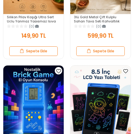
Silikon Pilav Kaşığı Ultra Sert
3lü Gold Metal Çift Kulplu
Uçlu Yanmaz Yapışmaz Isıya
Sahan Tava Seti Kahvaltılık
Dayanıklı Kırmızı Servis Yemek
Meze Menemen Mutfak Sofra
(0)
(0)
Kaşığı
Sunum Kabı Seti
149,90 TL
599,90 TL
Sepete Ekle
Sepete Ekle