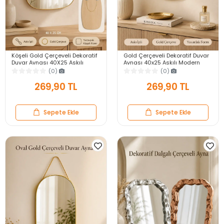
Köşeli Gold Çerçeveli Dekoratif
Gold Çerçeveli Dekoratif Duvar
Duvar Aynası 40X25 Askılı
Aynası 40x25 Askılı Modern
Modern Salon Antre Banyo
Salon Antre Banyo Yatak Odası
(0)
(0)
Yatak Odası Ayna
Aynası
269,90 TL
269,90 TL
Sepete Ekle
Sepete Ekle