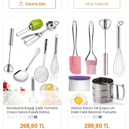
Sepete Ekle
Stok Tükendi
Stok Tükendi
Dondurma Kaşığı Çelik Yumurta
Hamur Kesici Tel Çırpıcı Un
Çırpıcı Servis Kaşığı Dolma
Eleği Çelik Basmalı Yumurta
Biber Oyucu Kevgir Kepçe
Çırpıcı Silikon Yağ Fırçası
(0)
(0)
Patates Soyucu
Silikon Spatula
268,90 TL
289,90 TL