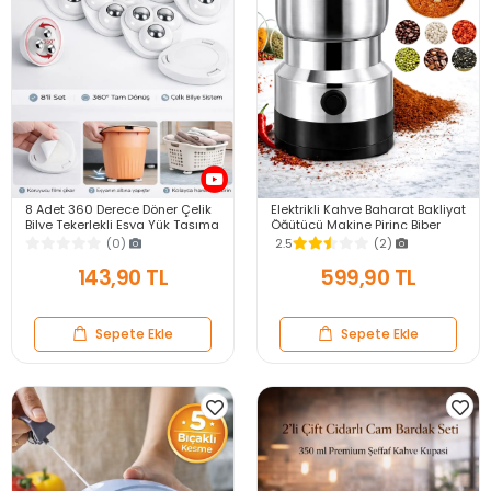
8 Adet 360 Derece Döner Çelik
Elektrikli Kahve Baharat Bakliyat
Bilye Tekerlekli Eşya Yük Taşıma
Öğütücü Makine Pirinç Biber
Yapışkanlı Eşya Kaydırma
Tahıl Öğütücü Değirmen Gıda
(0)
2.5
(2)
Aparatı Set
Öğütücü
143,90 TL
599,90 TL
Sepete Ekle
Sepete Ekle