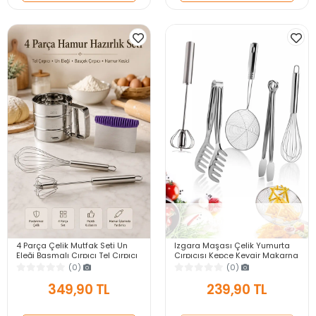
Stok Tükendi
4 Parça Çelik Mutfak Seti Un
Izgara Maşası Çelik Yumurta
Eleği Basmalı Çırpıcı Tel Çırpıcı
Çırpıcısı Kepçe Kevgir Makarna
Hamur Kesme Spatulası
Salata Maşası Karıştırıcı Tel
(0)
(0)
Mutfak Seti
Çırpıcısı
349,90 TL
239,90 TL