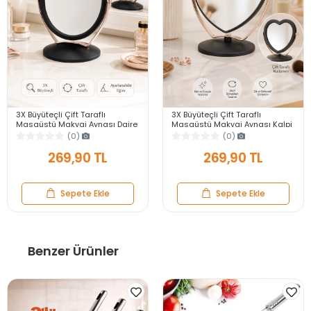
3X Büyüteçli Çift Taraflı
3X Büyüteçli Çift Taraflı
Masaüstü Makyaj Aynası Daire
Masaüstü Makyaj Aynası Kalpi
Siyah Rose Gold Standlı
Siyah Rose Gold Standlı
(0)
(0)
Dekoratif Yakın Ayna
Dekoratif Yakın Ayna
269,90 TL
269,90 TL
Sepete Ekle
Sepete Ekle
Benzer Ürünler