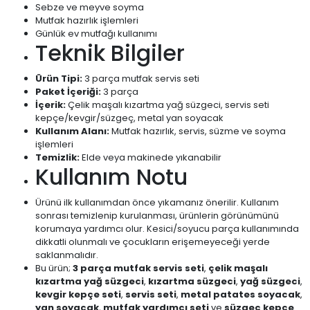
Sebze ve meyve soyma
Mutfak hazırlık işlemleri
Günlük ev mutfağı kullanımı
Teknik Bilgiler
Ürün Tipi:
3 parça mutfak servis seti
Paket İçeriği:
3 parça
İçerik:
Çelik maşalı kızartma yağ süzgeci, servis seti
kepçe/kevgir/süzgeç, metal yan soyacak
Kullanım Alanı:
Mutfak hazırlık, servis, süzme ve soyma
işlemleri
Temizlik:
Elde veya makinede yıkanabilir
Kullanım Notu
Ürünü ilk kullanımdan önce yıkamanız önerilir. Kullanım
sonrası temizlenip kurulanması, ürünlerin görünümünü
korumaya yardımcı olur. Kesici/soyucu parça kullanımında
dikkatli olunmalı ve çocukların erişemeyeceği yerde
saklanmalıdır.
Bu ürün;
3 parça mutfak servis seti
,
çelik maşalı
kızartma yağ süzgeci
,
kızartma süzgeci
,
yağ süzgeci
,
kevgir kepçe seti
,
servis seti
,
metal patates soyacak
,
yan soyacak
,
mutfak yardımcı seti
ve
süzgeç kepçe