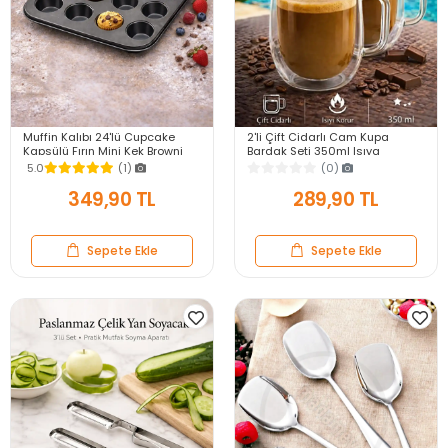
Muffin Kalıbı 24'lü Cupcake
2'li Çift Cidarlı Cam Kupa
Kapsülü Fırın Mini Kek Browni
Bardak Seti 350ml Isıya
Kekstra Kurabiye Kalıbı Muffin
Dayanıklı Espresso Sunum
5.0
(1)
(0)
Baking Pan
Kulplu Kahve Bardağı
349,90 TL
289,90 TL
Sepete Ekle
Sepete Ekle