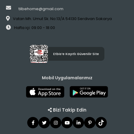
tilbehome@gmail.com
Vatan Mh. Umut Sk. No:13/A 54130 Serdivan Sakarya
Hafta içi: 09:00 - 18:00
Etbis’e Kayıtlı Güvenilir Site
Mobil Uygulamalarımız
Bizi Takip Edin