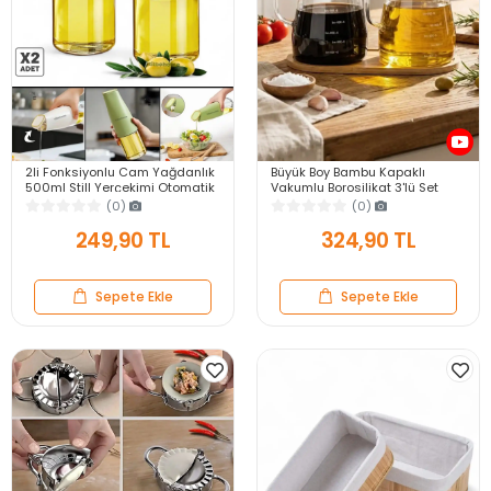
2li Fonksiyonlu Cam Yağdanlık
Büyük Boy Bambu Kapaklı
500ml Still Yerçekimi Otomatik
Vakumlu Borosilikat 3'lü Set
Kapak Damlatmayan Ağızlı
Cam Yağlık Sirkelik Bambu Altlik
(0)
(0)
Yağlık Sosluk
249,90 TL
324,90 TL
Sepete Ekle
Sepete Ekle