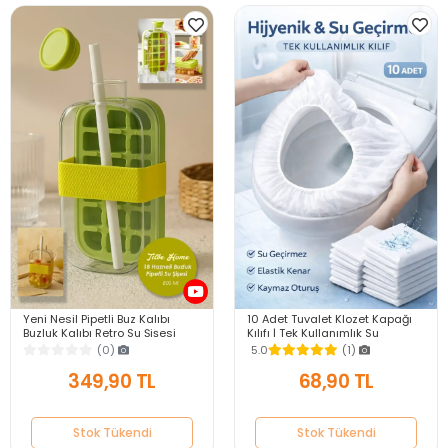
Yeni Nesil Pipetli Buz Kalıbı
10 Adet Tuvalet Klozet Kapağı
Buzluk Kalıbı Retro Su Şişesi
Kılıfı | Tek Kullanımlık Su
Kapaklı Taşınabilir Buz Küpü
Geçirmez Hijyenik WC Örtüsü
(0)
5.0
(1)
800ml
349,90 TL
68,90 TL
Stok Tükendi
Stok Tükendi