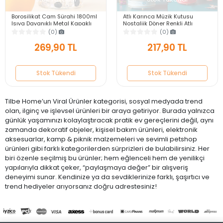
Borosilikat Cam Sürahi 1800ml
Atlı Karınca Müzik Kutusu
Isıya Dayanıklı Metal Kapaklı
Nostaljik Döner Renkli Atlı
Filtreli Başucu Meşrubat Su
Karınca Hediyelik Eşya Kurmalı
(0)
(0)
Sürahisi
Müzik Kutusu
269,90 TL
217,90 TL
Stok Tükendi
Stok Tükendi
Tilbe Home’un Viral Ürünler kategorisi, sosyal medyada trend
olan, ilginç ve işlevsel ürünleri bir araya getiriyor. Burada yalnızca
günlük yaşamınızı kolaylaştıracak pratik ev gereçlerini değil, aynı
zamanda dekoratif objeler, kişisel bakım ürünleri, elektronik
aksesuarlar, kamp & piknik malzemeleri ve sevimli petshop
ürünleri gibi farklı kategorilerden sürprizleri de bulabilirsiniz. Her
biri özenle seçilmiş bu ürünler; hem eğlenceli hem de yenilikçi
yapılarıyla dikkat çeker, “paylaşmaya değer” bir alışveriş
deneyimi sunar. Kendinize ya da sevdiklerinize farklı, şaşırtıcı ve
trend hediyeler arıyorsanız doğru adrestesiniz!