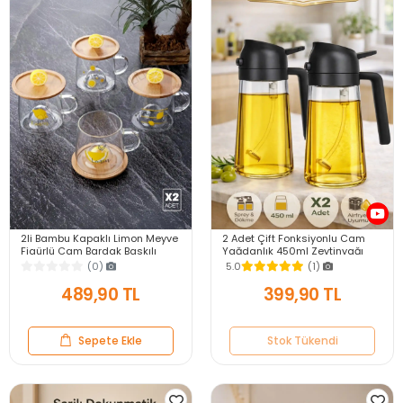
2li Bambu Kapaklı Limon Meyve
2 Adet Çift Fonksiyonlu Cam
Figürlü Cam Bardak Baskılı
Yağdanlık 450ml Zeytinyağı
Meşrubat Kupası Çay Bardağı
Sıvıyağ Şişe Gri Airfryer Sprey
(0)
5.0
(1)
280 ml.
Yağlık Sirkelik
489,90 TL
399,90 TL
Sepete Ekle
Stok Tükendi