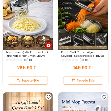
Paslanmaz Çelik Patates Ezici
Pratik Çelik Turbo Jülyen
Püre Yapıcı Nar Limon Mevye
Soyacak Sebze Patates Havuç
Sıkacağı Büyük Hazneli Ezici
Kesici Mutfak Jumbo Soyacağı
(0)
(0)
Press
Jülen Rende
265,90 TL
149,90 TL
Sepete Ekle
Sepete Ekle