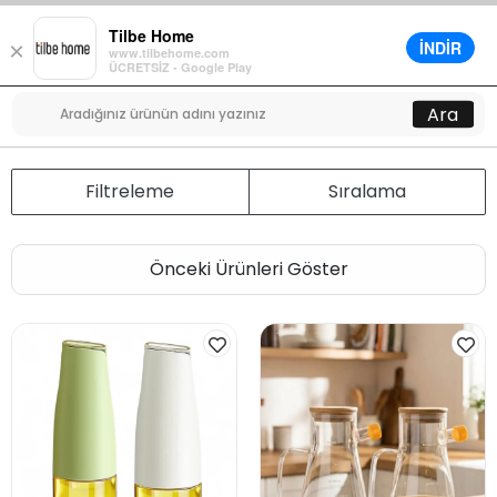
Tilbe Home
İNDİR
×
www.tilbehome.com
0
ÜCRETSİZ - Google Play
Menü
Ara
Filtreleme
Sıralama
Önceki Ürünleri Göster