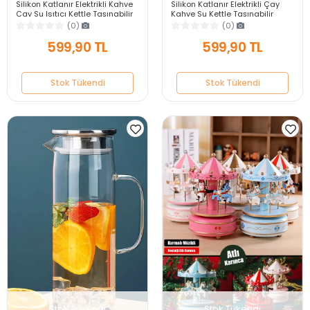
Silikon Katlanır Elektrikli Kahve
Silikon Katlanır Elektrikli Çay
Çay Su Isıtıcı Kettle Taşınabilir
Kahve Su Kettle Taşınabilir
Seyahat Piknik Çaydanlık
Seyahat Piknik Çaydanlık
(0)
(0)
600ml.
600ml
599,90 TL
599,90 TL
Stok Tükendi
Stok Tükendi
Stok Tükendi
Stok Tükendi