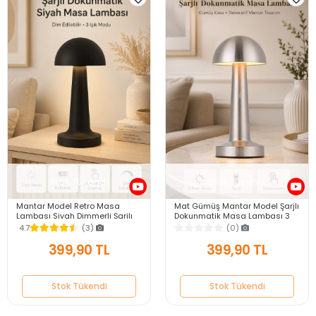
Stok Tükendi
Stok Tükendi
Mantar Model Retro Masa
Mat Gümüş Mantar Model Şarjlı
Lambası Siyah Dimmerli Şarjlı
Dokunmatik Masa Lambası 3
Dekoratif Masaüstü Dekoratif
Işık Renkli Dimmerli Dekoratif
4.7
(3)
(0)
Mantar Lamba
LED Lamba
399,90 TL
399,90 TL
Stok Tükendi
Stok Tükendi