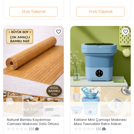
Stok Tükendi
Stok Tükendi
Stok Tükendi
Stok Tükendi
Naturel Bambu Kaydırmaz
Katlanır Mini Çamaşır Makinesi
Çamaşır Makinası Üstü Örtüsü
Mavi Taşınabilir Retro Silikon
Mutfak Bulaşık Matı Su
Çorap İç Çamaşırı Yıkayıcı 10 lt
(0)
(0)
Geçirmez Banyo Matı