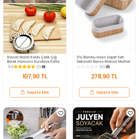
Ravioli Mantı Kalıbı Çelik Çiğ
3’lü Bambu Hasır Sepet Seti
Börek Hamuriçi Kurabiye Köfte
Dekoratif Banyo Makyaj Mutfak
Press Kalıbı Hamur
Dolap İçi Organizer Sepet Seti
5.0
(1)
(0)
Şekillendirici
107,90 TL
278,90 TL
Sepete Ekle
Sepete Ekle