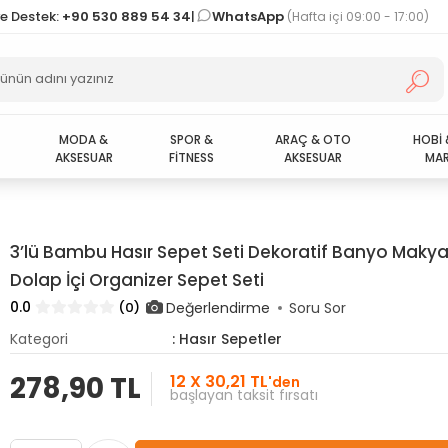
ve Destek:
+90 530 889 54 34
|
WhatsApp
(Hafta içi 09:00 - 17:00)
MODA &
SPOR &
ARAÇ & OTO
HOBİ 
AKSESUAR
FİTNESS
AKSESUAR
MAR
3’lü Bambu Hasır Sepet Seti Dekoratif Banyo Makya
Dolap İçi Organizer Sepet Seti
0.0
Değerlendirme
(0)
Soru Sor
Kategori
: Hasır Sepetler
278,90 TL
12 X 30,21 TL
'den
başlayan taksit fırsatı