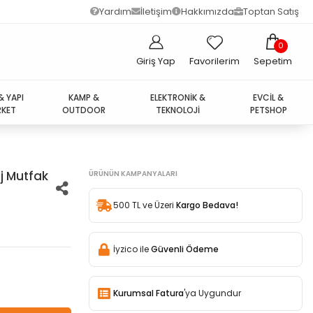
Yardım
İletişim
Hakkımızda
Toptan Satış
0
Giriş Yap
Favorilerim
Sepetim
& YAPI
KAMP &
ELEKTRONİK &
EVCİL &
KET
OUTDOOR
TEKNOLOJİ
PETSHOP
j Mutfak
ÜRÜNÜN KAMPANYALARI
500 TL ve Üzeri
Kargo Bedava!
İyzico ile
Güvenli Ödeme
Kurumsal Fatura
'ya Uygundur