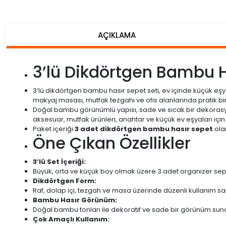
AÇIKLAMA
3’lü Dikdörtgen Bambu H
3’lü dikdörtgen bambu hasır sepet seti, ev içinde küçük eşy
makyaj masası, mutfak tezgahı ve ofis alanlarında pratik bir 
Doğal bambu görünümlü yapısı, sade ve sıcak bir dekorasyon
aksesuar, mutfak ürünleri, anahtar ve küçük ev eşyaları için k
Paket içeriği
3 adet dikdörtgen bambu hasır sepet
olar
Öne Çıkan Özellikler
3’lü Set İçeriği:
Büyük, orta ve küçük boy olmak üzere 3 adet organizer sep
Dikdörtgen Form:
Raf, dolap içi, tezgah ve masa üzerinde düzenli kullanım sa
Bambu Hasır Görünüm:
Doğal bambu tonları ile dekoratif ve sade bir görünüm suna
Çok Amaçlı Kullanım: