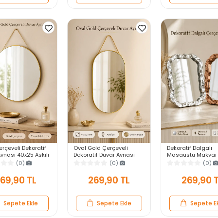
rçeveli Dekoratif
Oval Gold Çerçeveli
Dekoratif Dalgalı
ynası 40x25 Askılı
Dekoratif Duvar Aynası
Masaüstü Makyaj 
 Salon Antre
40x25 Askılı Modern
Gümüş Bakır Çerçe
(0)
(0)
(0)
Yatak Odası
Salon Antre Banyo Yatak
Modern Yakın Duv
Odası Aynası
69,90 TL
269,90 TL
269,90 
Sepete Ekle
Sepete Ekle
Sepete E