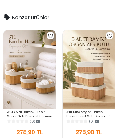
Benzer Ürünler
3’lü Oval Bambu Hasır
3’lü Dikdörtgen Bambu
Sepet Seti Dekoratif Banyo
Hasır Sepet Seti Dekoratif
Makyaj Mutfak
Banyo Makyaj Mutfak
(0)
(0)
Düzenleyici Organizer
Dolap İçi Organizer Sepet
Sepet
278,90 TL
278,90 TL