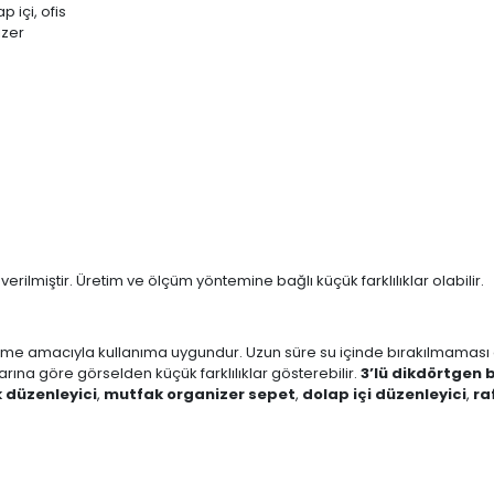
 içi, ofis
izer
erilmiştir. Üretim ve ölçüm yöntemine bağlı küçük farklılıklar olabilir.
e amacıyla kullanıma uygundur. Uzun süre su içinde bırakılmaması öneri
ına göre görselden küçük farklılıklar gösterebilir.
3’lü dikdörtgen
 düzenleyici
,
mutfak organizer sepet
,
dolap içi düzenleyici
,
ra