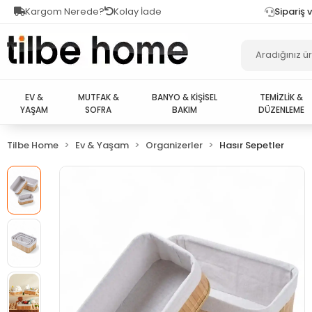
Kargom Nerede?
Kolay İade
Sipariş 
EV &
MUTFAK &
BANYO & KİŞİSEL
TEMİZLİK &
YAŞAM
SOFRA
BAKIM
DÜZENLEME
Tilbe Home
Ev & Yaşam
Organizerler
Hasır Sepetler