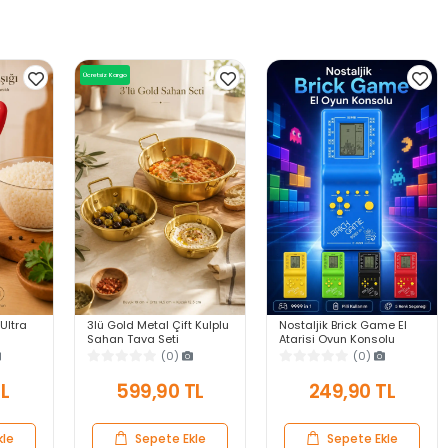
Ücretsiz Kargo
 Ultra
3lü Gold Metal Çift Kulplu
Nostaljik Brick Game El
Sahan Tava Seti
Atarisi Oyun Konsolu
anıklı
Kahvaltılık Meze
9999 in 1 Pilli Atari
(0)
(0)
ek
Menemen Mutfak Sofra
Eğlenceli Çocuk Oyuncağı
Sunum Kabı Seti
TL
599,90 TL
249,90 TL
kle
Sepete Ekle
Sepete Ekle