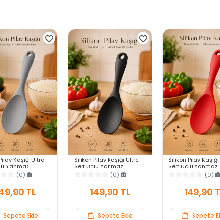
Pilav Kaşığı Ultra
Silikon Pilav Kaşığı Ultra
Silikon Pilav Kaşığı
çlu Yanmaz
Sert Uçlu Yanmaz
Sert Uçlu Yanmaz
z Isıya Dayanıklı
Yapışmaz Isıya Dayanıklı
Yapışmaz Isıya Day
(0)
(0)
(0)
vis Yemek Kaşığı
Siyah Servis Yemek Kaşığı
Kırmızı Servis Yem
Kaşığı
49,90 TL
149,90 TL
149,90 
Sepete Ekle
Sepete Ekle
Sepete E