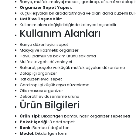
Banyo, mutfak, makyaj masası, gardırop, ofis, raf ve dolap i
Organizer Sepet Yapısı:
Küçük eşyaları bir arada tutmaya ve alanı daha düzenli kul
Hafif ve Taşınabilir:
Kullanım alanı değiştirildiğinde kolayca taşınabilir.
Kullanım Alanları
Banyo düzenleyici sepet
Makyaj ve kozmetik organizer
Havlu, pamuk ve bakım ürünü saklama
Mutfak tezgahı düzenleyici
Baharat, peçete ve küçük mutfak eşyaları düzenleme
Dolap içi organizer
Raf düzenleyici sepet
Gardırop içi küçük eşya düzenleme
Ofis masası organizer
Dekoratif ev düzenleme ürünü
Ürün Bilgileri
Ürün Tipi:
Dikdörtgen bambu hasır organizer sepet seti
Paket İçeriği:
3 adet sepet
Renk:
Bambu / doğal ton
Model:
Dikdörtgen form