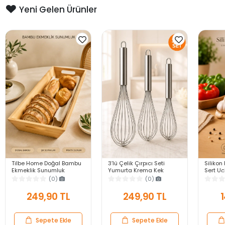
Yeni Gelen Ürünler
Tilbe Home Doğal Bambu
3’lü Çelik Çırpıcı Seti
Silikon 
Ekmeklik Sunumluk
Yumurta Krema Kek
Sert U
Dikdörtgen Kahvaltı ve
Hamuru Çırpma Teli Pratik
Yapışma
(0)
(0)
Servis Sepeti
Sos Karıştırıcı Mutfak Teli
Gri Ser
249,90 TL
249,90 TL
1
Sepete Ekle
Sepete Ekle