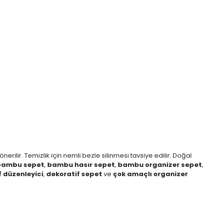
lir. Temizlik için nemli bezle silinmesi tavsiye edilir. Doğal
 bambu sepet
,
bambu hasır sepet
,
bambu organizer sepet
,
f düzenleyici
,
dekoratif sepet
ve
çok amaçlı organizer