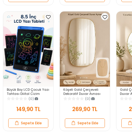
Büyük Boy LCD Çocuk Yazı
Köşeli Gold Çerçeveli
Gold Çe
Tahtası Dijital Çizim
Dekoratif Duvar Aynası
Duvar A
Tableti Kalemli Silinebilir
40X25 Askılı Modern
Modern
(0)
(0)
8.5′ Oyuncak Not Defteri
Salon Antre Banyo Yatak
Banyo 
Odası Ayna
Aynası
149,90 TL
269,90 TL
2
Sepete Ekle
Sepete Ekle