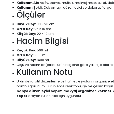
Kullanım Alanı:
Ev, banyo, mutfak, makyaj masası, raf, dolap
Kullanım Şekli:
Çok amaçlı düzenleyici ve dekoratif organ
Ölçüler
Büyük Boy:
30 × 20 cm
Orta Boy:
26 × 16 cm
Küçük Boy:
22 × 12 cm
Hacim Bilgisi
Küçük Boy:
500 ml
Orta Boy:
1000 ml
Büyük Boy:
1400 ml
Ölçü ve hacim değerleri ürün bilgisine göre yaklaşık olarak v
Kullanım Notu
Ürün dekoratif düzenleme ve hafif ev eşyalarını organize etm
bambu görünümlü ürünlerde renk tonu, ışık ve çekim koşullar
banyo düzenleyici sepet
,
makyaj organizer
,
kozmetik
sepet
arayan kullanıcılar için uygundur.