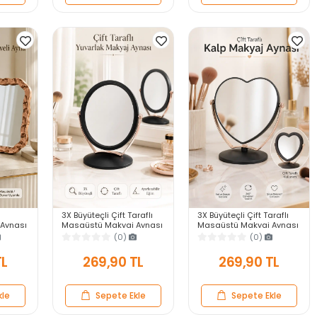
3X Büyüteçli Çift Taraflı
3X Büyüteçli Çift Taraflı
Aynası
Masaüstü Makyaj Aynası
Masaüstü Makyaj Aynası
veli
Daire Siyah Rose Gold
Kalpi Siyah Rose Gold
(0)
(0)
ar Ayna
Standlı Dekoratif Yakın
Standlı Dekoratif Yakın
Ayna
Ayna
TL
269,90 TL
269,90 TL
kle
Sepete Ekle
Sepete Ekle