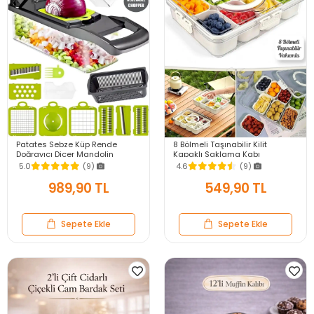
Patates Sebze Küp Rende
8 Bölmeli Taşınabilir Kilit
Doğrayıcı Dicer Mandolin
Kapaklı Saklama Kabı
Dilimleyici Jülyen Kesici
Kahvaltılık Organizer Piknik Seti
5.0
(9)
4.6
(9)
Vegetable Chopper Seti
Gıda Kutusu
989,90 TL
549,90 TL
Sepete Ekle
Sepete Ekle