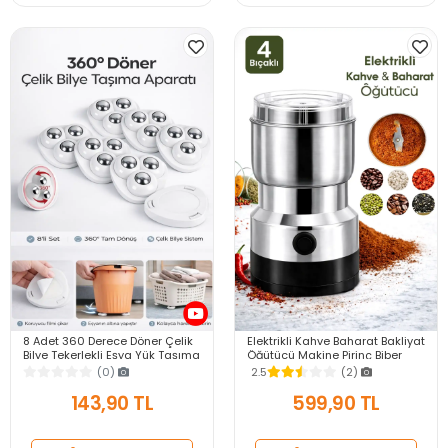
8 Adet 360 Derece Döner Çelik
Elektrikli Kahve Baharat Bakliyat
Bilye Tekerlekli Eşya Yük Taşıma
Öğütücü Makine Pirinç Biber
Yapışkanlı Eşya Kaydırma
Tahıl Öğütücü Değirmen Gıda
(0)
2.5
(2)
Aparatı Set
Öğütücü
143,90 TL
599,90 TL