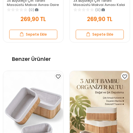
3X Büyüteçli Çift Taraflı
3X Büyüteçli Çift Taraflı
Masaüstü Makyaj Aynası Daire
Masaüstü Makyaj Aynası Kalpi
Siyah Rose Gold Standlı
Siyah Rose Gold Standlı
(0)
(0)
Dekoratif Yakın Ayna
Dekoratif Yakın Ayna
269,90 TL
269,90 TL
Sepete Ekle
Sepete Ekle
Benzer Ürünler