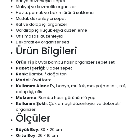
Banyo düzenleyici sepet
Makyaj ve kozmetik organizer
Havlu, pamuk ve bakım ürünü saklama
Mutfak düzenleyici sepet
Raf ve dolap içi organizer
Gardırop içi küçük eşya düzenleme
Ofis masası düzenleyici
Dekoratif ev organizer seti
Ürün Bilgileri
Ürün Tipi:
Oval bambu hasır organizer sepet seti
Paket İçeriği:
3 adet sepet
Renk:
Bambu / doğal ton
Model:
Oval form
Kullanım Alanı:
Ev, banyo, mutfak, makyaj masası, raf,
dolap içi, ofis
Malzeme:
Bambu hasır görünümlü yapı
Kullanım Şekli:
Çok amaçlı düzenleyici ve dekoratif
organizer
Ölçüler
Büyük Boy:
30 × 20 cm
Orta Boy:
26 × 16 cm