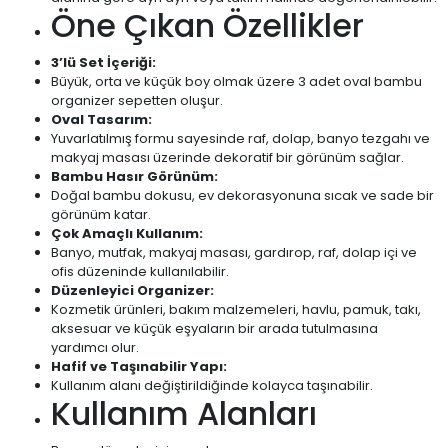
Öne Çıkan Özellikler
3’lü Set İçeriği:
Büyük, orta ve küçük boy olmak üzere 3 adet oval bambu
organizer sepetten oluşur.
Oval Tasarım:
Yuvarlatılmış formu sayesinde raf, dolap, banyo tezgahı ve
makyaj masası üzerinde dekoratif bir görünüm sağlar.
Bambu Hasır Görünüm:
Doğal bambu dokusu, ev dekorasyonuna sıcak ve sade bir
görünüm katar.
Çok Amaçlı Kullanım:
Banyo, mutfak, makyaj masası, gardırop, raf, dolap içi ve
ofis düzeninde kullanılabilir.
Düzenleyici Organizer:
Kozmetik ürünleri, bakım malzemeleri, havlu, pamuk, takı,
aksesuar ve küçük eşyaların bir arada tutulmasına
yardımcı olur.
Hafif ve Taşınabilir Yapı:
Kullanım alanı değiştirildiğinde kolayca taşınabilir.
Kullanım Alanları