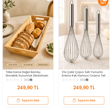
Tilbe Home Doğal Bambu
3’lü Çelik Çırpıcı Seti Yumurta
Ekmeklik Sunumluk Dikdörtgen
Krema Kek Hamuru Çırpma Teli
Kahvaltı ve Servis Sepeti
Pratik Sos Karıştırıcı Mutfak Teli
(0)
(0)
249,90 TL
249,90 TL
Sepete Ekle
Sepete Ekle