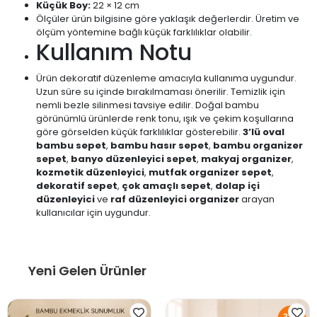
Küçük Boy:
22 × 12 cm
Ölçüler ürün bilgisine göre yaklaşık değerlerdir. Üretim ve
ölçüm yöntemine bağlı küçük farklılıklar olabilir.
Kullanım Notu
Ürün dekoratif düzenleme amacıyla kullanıma uygundur.
Uzun süre su içinde bırakılmaması önerilir. Temizlik için
nemli bezle silinmesi tavsiye edilir. Doğal bambu
görünümlü ürünlerde renk tonu, ışık ve çekim koşullarına
göre görselden küçük farklılıklar gösterebilir.
3’lü oval
bambu sepet
,
bambu hasır sepet
,
bambu organizer
sepet
,
banyo düzenleyici sepet
,
makyaj organizer
,
kozmetik düzenleyici
,
mutfak organizer sepet
,
dekoratif sepet
,
çok amaçlı sepet
,
dolap içi
düzenleyici
ve
raf düzenleyici organizer
arayan
kullanıcılar için uygundur.
Yeni Gelen Ürünler