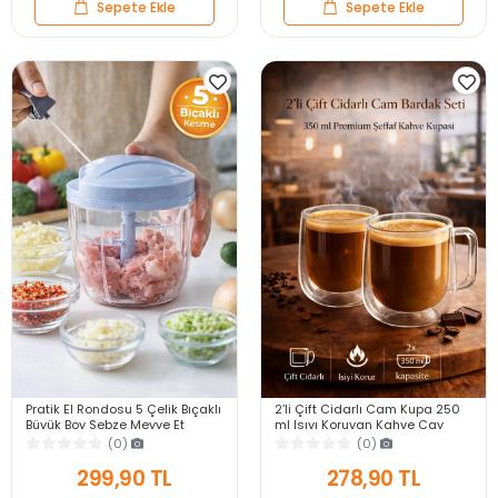
Sepete Ekle
Sepete Ekle
Pratik El Rondosu 5 Çelik Bıçaklı
2’li Çift Cidarlı Cam Kupa 250
Büyük Boy Sebze Meyve Et
ml Isıyı Koruyan Kahve Çay
Soğan Doğrayıcı Blender Rende
Fincanı Kulplu Espresso Cam
(0)
(0)
Mavi
Bardak
299,90 TL
278,90 TL