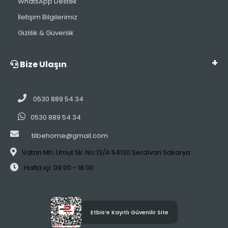
WhatsApp Destek
İletişim Bilgilerimiz
Gizlilik & Güvenlik
Bize Ulaşın
0530 889 54 34
0530 889 54 34
tilbehome@gmail.com
Vatan Mh. Umut Sk. No:13/A 54130 Serdivan Sakarya
Hafta içi: 09:00 - 18:00
Etbis’e Kayıtlı Güvenilir Site