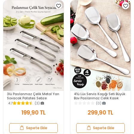
3lü Paslanmaz Çelik Metal Yan
4'lü Lüx Servis Kaşığı Seti Büyük
Soyacak Patates Sebze
Boy Paslanmaz Çelik Kaşık
Salatalık Havuç Soyacağı
Salata Yemek Mutfak Kaşığı
4.7
(3)
(0)
Mutfak Soyma Aparatı
199,90 TL
299,90 TL
Sepete Ekle
Sepete Ekle