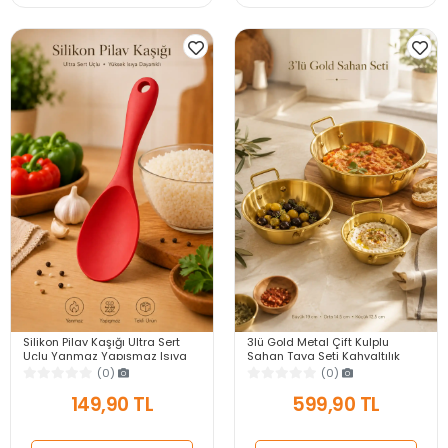
Silikon Pilav Kaşığı Ultra Sert
3lü Gold Metal Çift Kulplu
Uçlu Yanmaz Yapışmaz Isıya
Sahan Tava Seti Kahvaltılık
Dayanıklı Kırmızı Servis Yemek
Meze Menemen Mutfak Sofra
(0)
(0)
Kaşığı
Sunum Kabı Seti
149,90 TL
599,90 TL