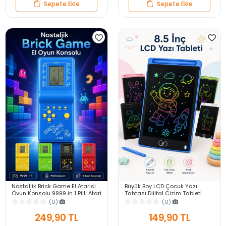
Sepete Ekle
Sepete Ekle
Nostaljik Brick Game El Atarisi
Büyük Boy LCD Çocuk Yazı
Oyun Konsolu 9999 in 1 Pilli Atari
Tahtası Dijital Çizim Tableti
Eğlenceli Çocuk Oyuncağı
Kalemli Silinebilir 8.5′ Oyuncak
(0)
(0)
Not Defteri
249,90 TL
149,90 TL