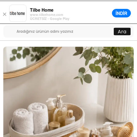
Tilbe Home
İNDİR
×
www.tilbehome.com
0
ÜCRETSİZ - Google Play
Menü
Ara