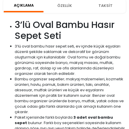
AÇIKLAMA
ÖZELLİK
TAKSİT
3’lü Oval Bambu Hasır
Sepet Seti
3’lü oval bambu hasır sepet seti, ev içinde küçük eşyaları
düzenli şekilde saklamak ve dekoratif bir görünüm
oluşturmak için kullanılabilir. Oval formu ve doğal bambu
görünümü sayesinde banyo, makyaj masası, mutfak,
gardırop, raf, dolap içi ve ofis alanlarında düzenleyici
organizer olarak tercih edilebilir.
Bambu organizer sepetler; makyaj malzemeleri, kozmetik
ürünleri, havlu, pamuk, bakım ürünleri, takı, anahtar,
aksesuar, mutfak ürünleri ve küçük ev eşyalarını
düzenlemek için pratik bir kullanım sunar. Benzer oval
bambu organizer ürünlerde banyo, mutfak, yatak odası ve
çocuk odası gibi farklı alanlarda çok amaçlı kullanım öne
çıkarılır.
Paket içerisinde farklı boylarda
3 adet oval bambu
sepet
bulunur. Farklı boy seçenekleri sayesinde kullanım
alanına göre ayrı ayrı veya takım halinde değerlendirilebilir.