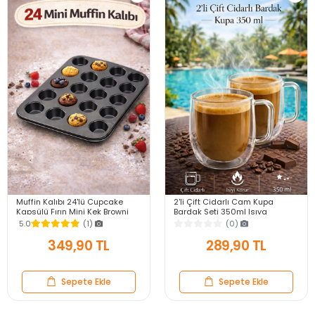
Muffin Kalıbı 24'lü Cupcake
2'li Çift Cidarlı Cam Kupa
Kapsülü Fırın Mini Kek Browni
Bardak Seti 350ml Isıya
Kekstra Kurabiye Kalıbı Muffin
Dayanıklı Espresso Sunum
5.0
(1)
(0)
Baking Pan
Kulplu Kahve Bardağı
349,90 TL
289,90 TL
Sepete Ekle
Sepete Ekle