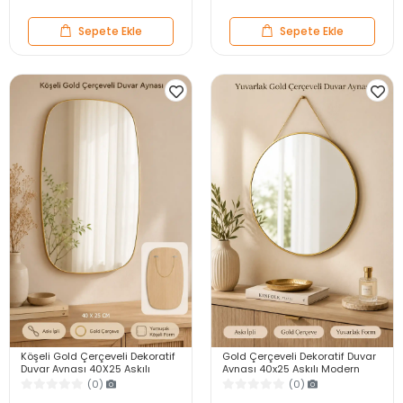
Sepete Ekle
Sepete Ekle
Köşeli Gold Çerçeveli Dekoratif
Gold Çerçeveli Dekoratif Duvar
Duvar Aynası 40X25 Askılı
Aynası 40x25 Askılı Modern
Modern Salon Antre Banyo
Salon Antre Banyo Yatak Odası
(0)
(0)
Yatak Odası Ayna
Aynası