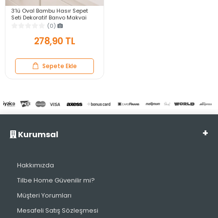
3’lü Oval Bambu Hasır Sepet
Seti Dekoratif Banyo Makyaj
Mutfak Düzenleyici Organizer
(0)
Sepet
278,90 TL
Sepete Ekle
Kurumsal
Hakkımızda
Tilbe Home Güvenilir mi?
Müşteri Yorumları
Mesafeli Satış Sözleşmesi