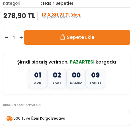
Kategori
: Hasır Sepetler
278,90 TL
12 X 30,21 TL
'den
başlayan taksit fırsatı
Sepete Ekle
Şimdi sipariş verirsen,
PAZARTESİ
kargoda
01
02
00
07
GÜN
SAAT
DAKIKA
SANIYE
ÜRÜNÜN KAMPANYALARI
500 TL ve Üzeri
Kargo Bedava!