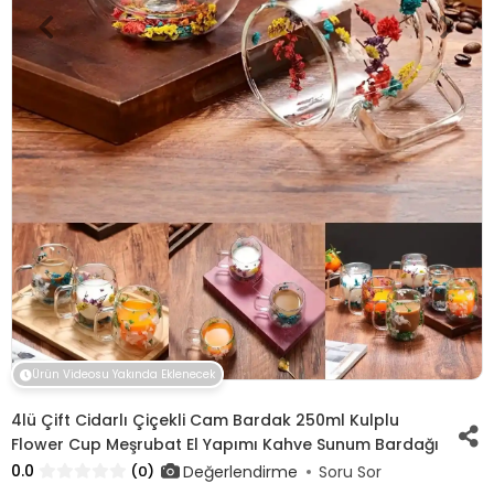
Ürün Videosu Yakında Eklenecek
4lü Çift Cidarlı Çiçekli Cam Bardak 250ml Kulplu
Flower Cup Meşrubat El Yapımı Kahve Sunum Bardağı
0.0
Değerlendirme
(0)
Soru Sor