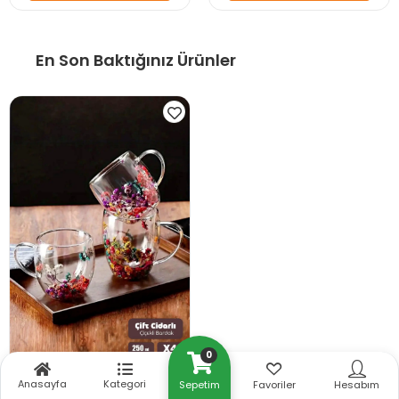
En Son Baktığınız Ürünler
0
4lü Çift Cidarlı Çiçekli Cam
Anasayfa
Kategori
Sepetim
Favoriler
Hesabım
Bardak 250ml Kulplu Flower