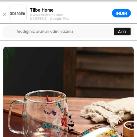
Tilbe Home
İNDİR
×
www.tilbehome.com
0
ÜCRETSİZ - Google Play
Menü
Ara