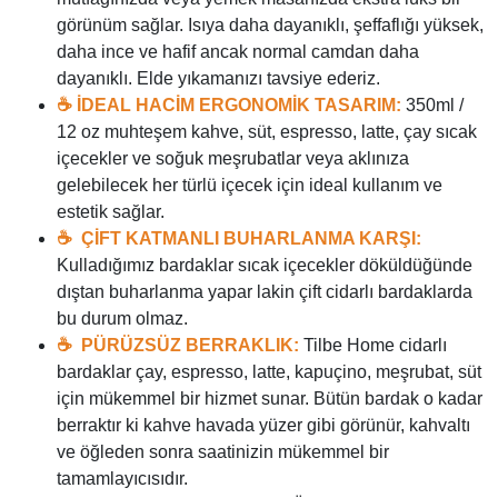
görünüm sağlar. Isıya daha dayanıklı, şeffaflığı yüksek,
daha ince ve hafif ancak normal camdan daha
dayanıklı. Elde yıkamanızı tavsiye ederiz.
☕
İDEAL HACİM ERGONOMİK TASARIM:
350ml /
12 oz muhteşem kahve, süt, espresso, latte, çay sıcak
içecekler ve soğuk meşrubatlar veya aklınıza
gelebilecek her türlü içecek için ideal kullanım ve
estetik sağlar.
☕
ÇİFT KATMANLI BUHARLANMA KARŞI:
Kulladığımız bardaklar sıcak içecekler döküldüğünde
dıştan buharlanma yapar lakin çift cidarlı bardaklarda
bu durum olmaz.
☕
PÜRÜZSÜZ BERRAKLIK:
Tilbe Home cidarlı
bardaklar çay, espresso, latte, kapuçino, meşrubat, süt
için mükemmel bir hizmet sunar. Bütün bardak o kadar
berraktır ki kahve havada yüzer gibi görünür, kahvaltı
ve öğleden sonra saatinizin mükemmel bir
tamamlayıcısıdır.