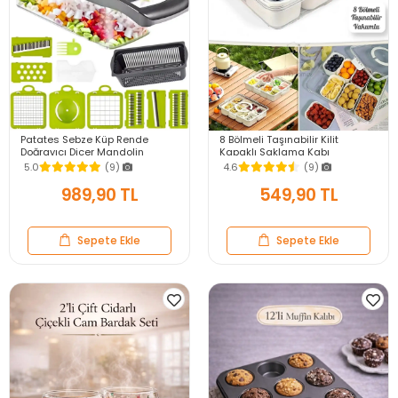
Patates Sebze Küp Rende
8 Bölmeli Taşınabilir Kilit
Doğrayıcı Dicer Mandolin
Kapaklı Saklama Kabı
Dilimleyici Jülyen Kesici
Kahvaltılık Organizer Piknik Seti
5.0
(9)
4.6
(9)
Vegetable Chopper Seti
Gıda Kutusu
989,90 TL
549,90 TL
Sepete Ekle
Sepete Ekle