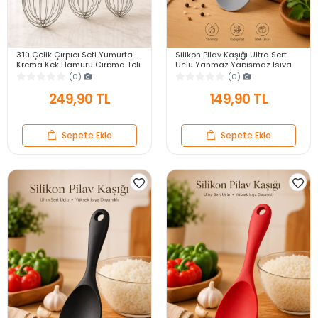
3’lü Çelik Çırpıcı Seti Yumurta
Silikon Pilav Kaşığı Ultra Sert
Krema Kek Hamuru Çırpma Teli
Uçlu Yanmaz Yapışmaz Isıya
Pratik Sos Karıştırıcı Mutfak Teli
Dayanıklı Gri Servis Yemek
(0)
(0)
Kaşığı
249,90 TL
149,90 TL
Sepete Ekle
Sepete Ekle