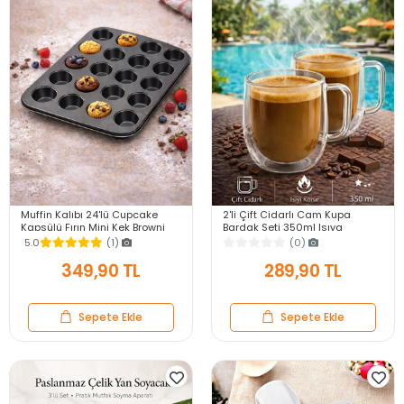
Muffin Kalıbı 24'lü Cupcake
2'li Çift Cidarlı Cam Kupa
Kapsülü Fırın Mini Kek Browni
Bardak Seti 350ml Isıya
Kekstra Kurabiye Kalıbı Muffin
Dayanıklı Espresso Sunum
5.0
(1)
(0)
Baking Pan
Kulplu Kahve Bardağı
349,90 TL
289,90 TL
Sepete Ekle
Sepete Ekle