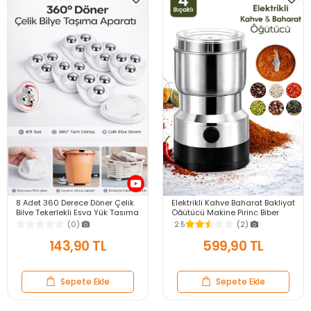
8 Adet 360 Derece Döner Çelik
Elektrikli Kahve Baharat Bakliyat
Bilye Tekerlekli Eşya Yük Taşıma
Öğütücü Makine Pirinç Biber
Yapışkanlı Eşya Kaydırma
Tahıl Öğütücü Değirmen Gıda
(0)
2.5
(2)
Aparatı Set
Öğütücü
143,90 TL
599,90 TL
Sepete Ekle
Sepete Ekle