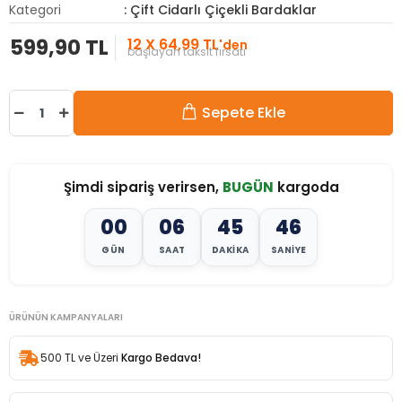
Kategori
: Çift Cidarlı Çiçekli Bardaklar
599,90 TL
12 X 64,99 TL
'den
başlayan taksit fırsatı
Sepete Ekle
Şimdi sipariş verirsen,
BUGÜN
kargoda
00
06
45
44
GÜN
SAAT
DAKIKA
SANIYE
ÜRÜNÜN KAMPANYALARI
500 TL ve Üzeri
Kargo Bedava!