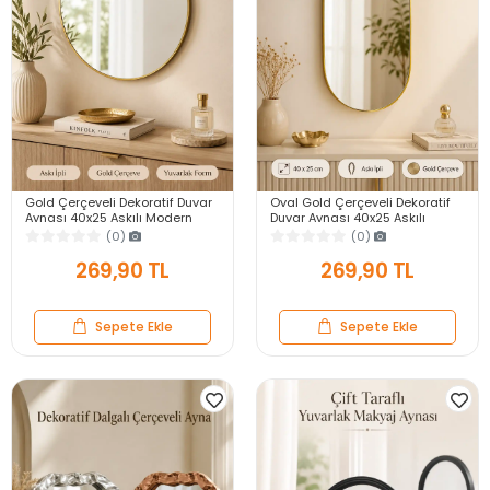
Gold Çerçeveli Dekoratif Duvar
Oval Gold Çerçeveli Dekoratif
Aynası 40x25 Askılı Modern
Duvar Aynası 40x25 Askılı
Salon Antre Banyo Yatak Odası
Modern Salon Antre Banyo
(0)
(0)
Aynası
Yatak Odası Aynası
269,90 TL
269,90 TL
Sepete Ekle
Sepete Ekle