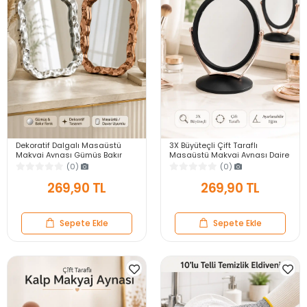
Dekoratif Dalgalı Masaüstü
3X Büyüteçli Çift Taraflı
Makyaj Aynası Gümüş Bakır
Masaüstü Makyaj Aynası Daire
Çerçeveli Modern Yakın Duvar
Siyah Rose Gold Standlı
(0)
(0)
Ayna
Dekoratif Yakın Ayna
269,90 TL
269,90 TL
Sepete Ekle
Sepete Ekle