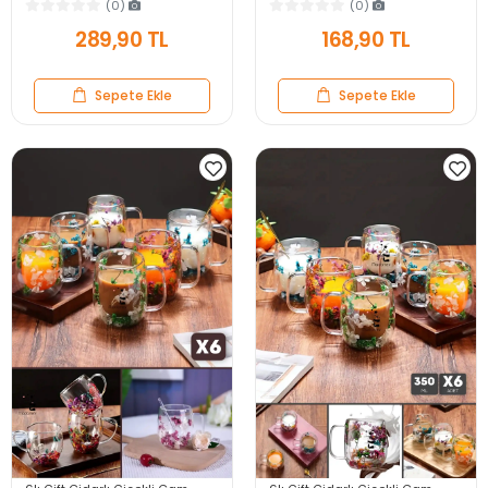
250ml Kulplu Çay Kahve
Meşrubat El Yapımı Kahve
(0)
(0)
Bardağı Flower Cup Seti
Sunum Bardağı
289,90 TL
168,90 TL
Sepete Ekle
Sepete Ekle