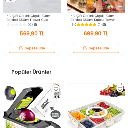
4lü Çift Cidarlı Çiçekli Cam
4lü Çift Cidarlı Çiçekli Cam
Bardak 350ml Flower Cup
Bardak 350ml Kulplu Flower
Meşrubat El Yapımı Kahve
Cup Meşrubat El Yapımı Kahve
(0)
5.0
(1)
Sunum Bardağı Seti
Sunum Bardağı
569,90 TL
699,90 TL
Sepete Ekle
Sepete Ekle
Popüler Ürünler