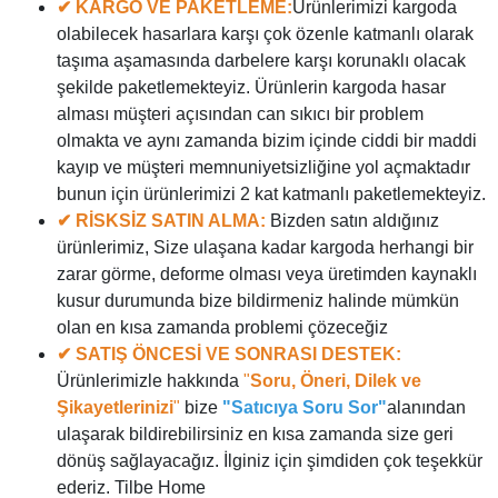
✔ KARGO VE PAKETLEME:
Ürünlerimizi kargoda
olabilecek hasarlara karşı çok özenle katmanlı olarak
taşıma aşamasında darbelere karşı korunaklı olacak
şekilde paketlemekteyiz. Ürünlerin kargoda hasar
alması müşteri açısından can sıkıcı bir problem
olmakta ve aynı zamanda bizim içinde ciddi bir maddi
kayıp ve müşteri memnuniyetsizliğine yol açmaktadır
bunun için ürünlerimizi 2 kat katmanlı paketlemekteyiz.
✔ RİSKSİZ SATIN ALMA:
Bizden satın aldığınız
ürünlerimiz, Size ulaşana kadar kargoda herhangi bir
zarar görme, deforme olması veya üretimden kaynaklı
kusur durumunda bize bildirmeniz halinde mümkün
olan en kısa zamanda problemi çözeceğiz
✔ SATIŞ ÖNCESİ VE SONRASI DESTEK:
Ürünlerimizle hakkında
"
Soru, Öneri, Dilek ve
Şikayetlerinizi
"
bize
"Satıcıya Soru Sor"
alanından
ulaşarak bildirebilirsiniz en kısa zamanda size geri
dönüş sağlayacağız. İlginiz için şimdiden çok teşekkür
ederiz. Tilbe Home