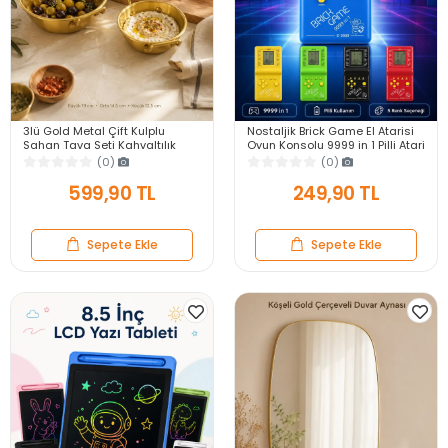
3lü Gold Metal Çift Kulplu
Nostaljik Brick Game El Atarisi
Sahan Tava Seti Kahvaltılık
Oyun Konsolu 9999 in 1 Pilli Atari
Meze Menemen Mutfak Sofra
Eğlenceli Çocuk Oyuncağı
(0)
(0)
Sunum Kabı Seti
599,90 TL
249,90 TL
Sepete Ekle
Sepete Ekle