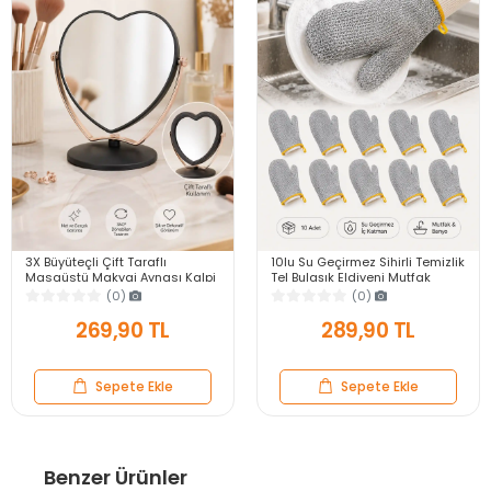
3X Büyüteçli Çift Taraflı
10lu Su Geçirmez Sihirli Temizlik
Masaüstü Makyaj Aynası Kalpi
Tel Bulaşık Eldiveni Mutfak
Siyah Rose Gold Standlı
Banyo Bulaşık Tencere Tava Kir
(0)
(0)
Dekoratif Yakın Ayna
Sökücü
269,90 TL
289,90 TL
Sepete Ekle
Sepete Ekle
Benzer Ürünler