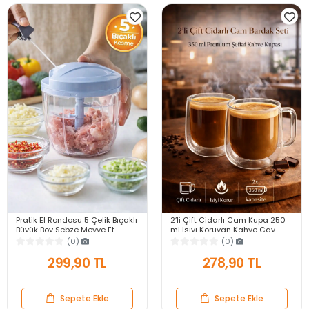
Pratik El Rondosu 5 Çelik Bıçaklı
2’li Çift Cidarlı Cam Kupa 250
Büyük Boy Sebze Meyve Et
ml Isıyı Koruyan Kahve Çay
Soğan Doğrayıcı Blender Rende
Fincanı Kulplu Espresso Cam
(0)
(0)
Mavi
Bardak
299,90 TL
278,90 TL
Sepete Ekle
Sepete Ekle