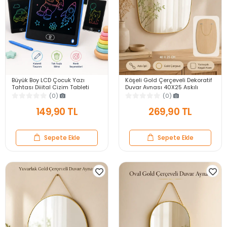
Büyük Boy LCD Çocuk Yazı
Köşeli Gold Çerçeveli Dekoratif
Tahtası Dijital Çizim Tableti
Duvar Aynası 40X25 Askılı
Kalemli Silinebilir 8.5′ Oyuncak
Modern Salon Antre Banyo
(0)
(0)
Not Defteri
Yatak Odası Ayna
149,90 TL
269,90 TL
Sepete Ekle
Sepete Ekle