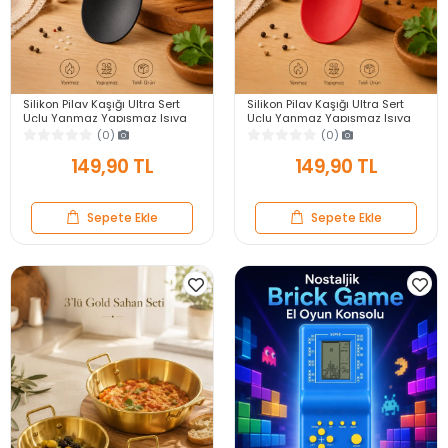
Silikon Pilav Kaşığı Ultra Sert
Silikon Pilav Kaşığı Ultra Sert
Uçlu Yanmaz Yapışmaz Isıya
Uçlu Yanmaz Yapışmaz Isıya
Dayanıklı Siyah Servis Yemek
Dayanıklı Kırmızı Servis Yemek
(0)
(0)
Kaşığı
Kaşığı
149,90 TL
149,90 TL
Sepete Ekle
Sepete Ekle