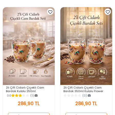
2li Çift Cidarlı Çiçekli Cam
2li Çift Cidarlı Çiçekli Cam
Bardak Kulplu 250ml
Bardak 350ml Kulplu Flower
Kurutulmuş Flower Meşrubat El
Cup Meşrubat El Yapımı Kahve
3.0
(1)
(0)
Yapımı Kahve Bardağı
Sunum Bardağı
286,90 TL
286,90 TL