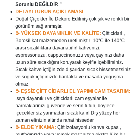
Sorunlu DEĞİLDİR "
DETAYLI ÜRÜN AÇIKLAMASI
Doğal Çiçekler İle Dekore Edilmiş çok şık ve renkli bir
görünüm sağlanmıştır.
☕ YÜKSEK DAYANIKLIK VE KALİTE:
Çift cidarlı,
Borosilikat malzemeden üretilmiştir -10°C ile 140°C
arası sıcaklıklara dayanabilir! kahvenizi,
espressonuzu, cappuccinonuzu veya çayınızı daha
uzun süre sıcaklığını koruyarak keyifle içebilirsiniz.
Sıcak kahve içtiğinizde dışarıdan sıcak hissetmezsiniz
ve soğuk içtiğinizde bardakta ve masada yoğuşma
olmaz.
☕ EŞSİZ ÇİFT CİDARLI EL YAPIMI CAM TASARIM:
Isıya dayanıklı ve çift cidarlı cam eşyalar ile
parmaklarınızı güvende ve serin tutun, böylece
içecekler siz yanmadan sıcak kalır! Dış yüzey her
zaman elinizin altında rahat hisseder.
☕ ELDE YIKAMA:
Çift izolasyonlu kahve kupası,
mutfağınızda veya yemek masanızda ekstra lüks bir