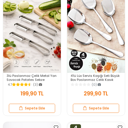
3lü Paslanmaz Çelik Metal Yan
4'lü Lüx Servis Kaşığı Seti Büyük
Soyacak Patates Sebze
Boy Paslanmaz Çelik Kaşık
Salatalık Havuç Soyacağı
Salata Yemek Mutfak Kaşığı
4.7
(3)
(0)
Mutfak Soyma Aparatı
199,90 TL
299,90 TL
Sepete Ekle
Sepete Ekle