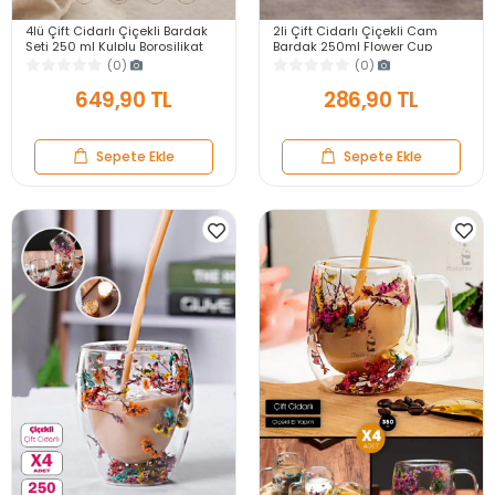
4lü Çift Cidarlı Çiçekli Bardak
2li Çift Cidarlı Çiçekli Cam
Seti 250 ml Kulplu Borosilikat
Bardak 250ml Flower Cup
Cam Kahve Çay Sunum
Meşrubat El Yapımı Kahve
(0)
(0)
Bardağı Kupa
Sunum Bardağı Seti
649,90 TL
286,90 TL
Sepete Ekle
Sepete Ekle