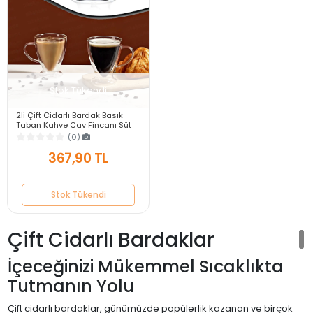
Stok Tükendi
2li Çift Cidarlı Bardak Basık
Taban Kahve Çay Fincanı Süt
Çay Kahve Su Bardağı Kulplu
(0)
Cam Bardak
367,90 TL
Stok Tükendi
Çift Cidarlı Bardaklar
İçeceğinizi Mükemmel Sıcaklıkta
Tutmanın Yolu
Çift cidarlı bardaklar, günümüzde popülerlik kazanan ve birçok