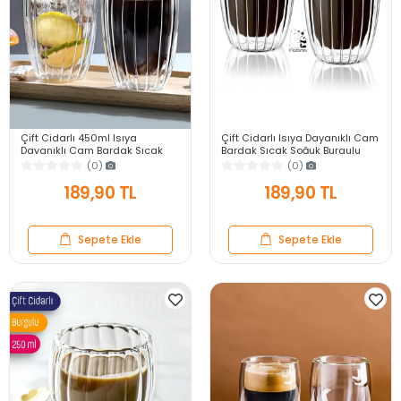
Çift Cidarlı 450ml Isıya
Çift Cidarlı Isıya Dayanıklı Cam
Dayanıklı Cam Bardak Sıcak
Bardak Sıcak Soğuk Burgulu
Soğuk Burgulu Çay Süt Kahve
Çay Süt Kahve Kupası Bardağı
(0)
(0)
Kupası Bardağı
350ml
189,90 TL
189,90 TL
Sepete Ekle
Sepete Ekle