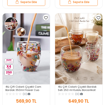
Sepete Ekle
Sepete Ekle
4lü Çift Cidarlı Çiçekli Cam
4lü Çift Cidarlı Çiçekli Bardak
Bardak 350ml Flower Cup
Seti 250 ml Kulplu Borosilikat
Meşrubat El Yapımı Kahve
Cam Kahve Çay Sunum
(0)
(0)
Sunum Bardağı Seti
Bardağı Kupa
569,90 TL
649,90 TL