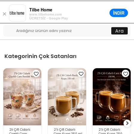
Tilbe Home
İNDİR
×
www.tilbehome.com
0
ÜCRETSİZ - Google Play
Menü
Ara
Kategorinin Çok Satanları
2li Çift Cidarlı
2’li Çift Cidarlı
2’li Çift Cidarlı
Çiçekli Cam
Cam Kupa 350 ml
Cam Kupa 250