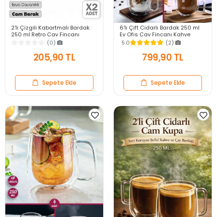
2'li Çizgili Kabartmalı Bardak
6'lı Çift Cidarlı Bardak 250 ml
250 ml Retro Çay Fincanı
Ev Ofis Çay Fincanı Kahve
Kahve Sunum Bardağı Dayanıklı
Sunum Bardağı Dayanıklı Kupa
(0)
5.0
(2)
Cam Kupa
Cam Bardak
205,90 TL
799,90 TL
Sepete Ekle
Sepete Ekle