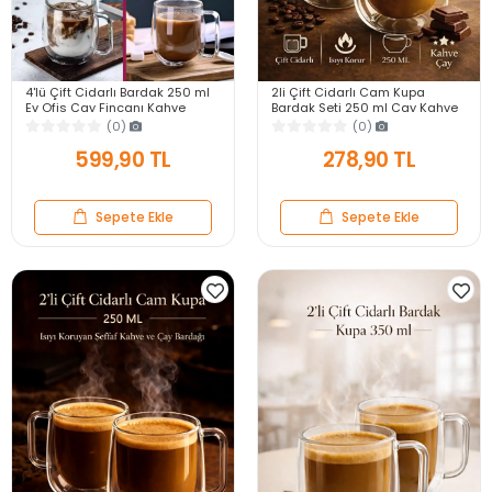
4'lü Çift Cidarlı Bardak 250 ml
2li Çift Cidarlı Cam Kupa
Ev Ofis Çay Fincanı Kahve
Bardak Seti 250 ml Çay Kahve
Sunum Bardağı Dayanıklı Kupa
Sunum Bardağı Isıya Dayanıklı
(0)
(0)
Cam Bardak
Still Bardak
599,90 TL
278,90 TL
Sepete Ekle
Sepete Ekle