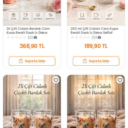
2li Çift Cidarlı Bardak Cam
250 ml Çift Cidarlı Cam Kupa
Kupa Renkli Saplı İç Dekor
Renkli Saplı İç Dekor Şeffaf
Şeffaf Kahve Çay Latte Sunum
Kahve Çay Latte Sunum
(0)
(0)
Bardağı 250ml
Bardağı 1 Adet
368,90 TL
189,90 TL
Sepete Ekle
Sepete Ekle