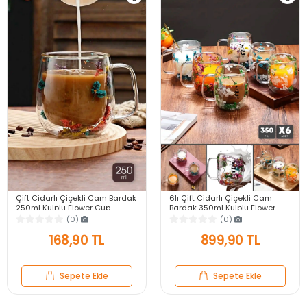
Çift Cidarlı Çiçekli Cam Bardak
6lı Çift Cidarlı Çiçekli Cam
250ml Kulplu Flower Cup
Bardak 350ml Kulplu Flower
Meşrubat El Yapımı Kahve
Cup Meşrubat El Yapımı Kahve
(0)
(0)
Sunum Bardağı
Sunum Bardağı
168,90 TL
899,90 TL
Sepete Ekle
Sepete Ekle