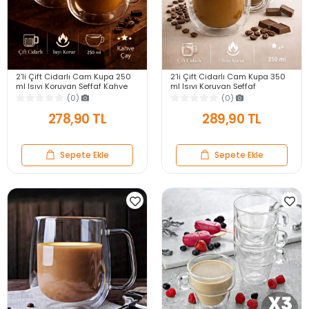
2’li Çift Cidarlı Cam Kupa 250
2’li Çift Cidarlı Cam Kupa 350
ml Isıyı Koruyan Şeffaf Kahve
ml Isıyı Koruyan Şeffaf
Çay Fincanı Kulplu Espresso
Espresso Kahve Çay Fincanı
(0)
(0)
Cam Bardak
Kulplu Cam Bardak
278,90 TL
289,90 TL
Sepete Ekle
Sepete Ekle