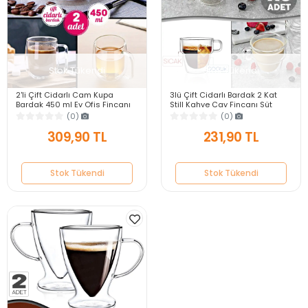
Stok Tükendi
Stok Tükendi
2'li Çift Cidarlı Cam Kupa
3lü Çift Cidarlı Bardak 2 Kat
Bardak 450 ml Ev Ofis Fincanı
Still Kahve Çay Fincanı Süt
Çift Katlı Isı Yalıtımlı Kulplu
Kahve Isıya Dayanıklı Kulplu Su
(0)
(0)
Cam Bardak
Bardağı
309,90 TL
231,90 TL
Stok Tükendi
Stok Tükendi