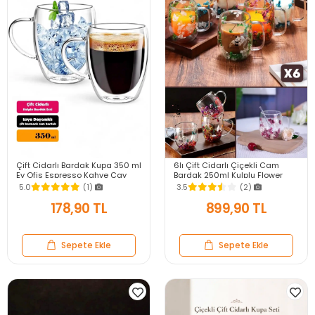
Çift Cidarlı Bardak Kupa 350 ml
6lı Çift Cidarlı Çiçekli Cam
Ev Ofis Espresso Kahve Çay
Bardak 250ml Kulplu Flower
Fincanı Kulplu Cam Bardak
Cup Meşrubat El Yapımı Kahve
5.0
(1)
3.5
(2)
Sunum Bardağı
178,90 TL
899,90 TL
Sepete Ekle
Sepete Ekle