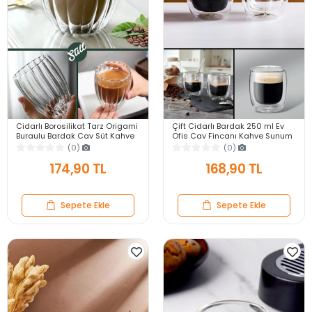
Cidarlı Borosilikat Tarz Origami
Çift Cidarlı Bardak 250 ml Ev
Burgulu Bardak Çay Süt Kahve
Ofis Çay Fincanı Kahve Sunum
Kupası Sıcak Soğuk İçecek
Bardağı Dayanıklı Kupa Cam
(0)
(0)
Bardağı
Bardak
174,90 TL
168,90 TL
Sepete Ekle
Sepete Ekle