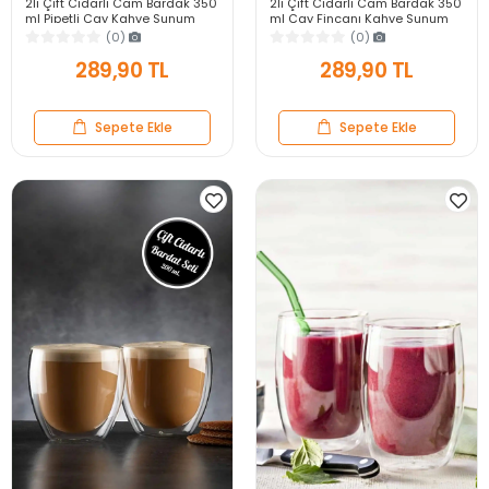
2li Çift Cidarlı Cam Bardak 350
2li Çift Cidarlı Cam Bardak 350
ml Pipetli Çay Kahve Sunum
ml Çay Fincanı Kahve Sunum
Bardağı Isıya Dayanıklı Kupa
Bardağı Isıya Dayanıklı Kupa
(0)
(0)
Bardak Seti
Bardak Seti
289,90 TL
289,90 TL
Sepete Ekle
Sepete Ekle