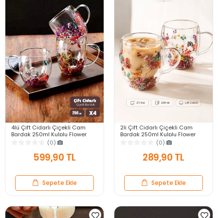
4lü Çift Cidarlı Çiçekli Cam
2li Çift Cidarlı Çiçekli Cam
Bardak 250ml Kulplu Flower
Bardak 250ml Kulplu Flower
Cup Meşrubat El Yapımı Kahve
Cup Meşrubat El Yapımı Kahve
(0)
(0)
Sunum Bardağı
Sunum Bardağı
599,90 TL
289,90 TL
Sepete Ekle
Sepete Ekle