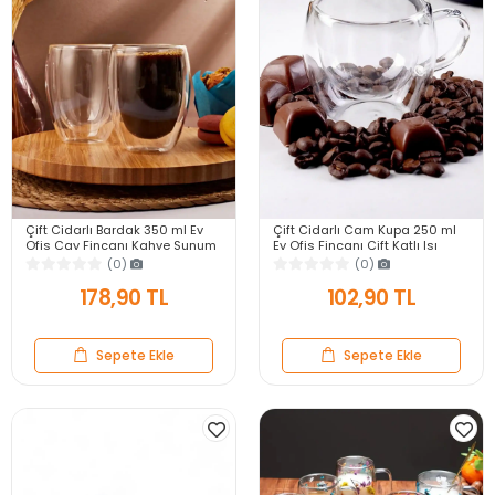
Çift Cidarlı Bardak 350 ml Ev
Çift Cidarlı Cam Kupa 250 ml
Ofis Çay Fincanı Kahve Sunum
Ev Ofis Fincanı Çift Katlı Isı
Bardağı Dayanıklı Kupa Cam
Yalıtımlı Kulplu Cam Bardak
(0)
(0)
Bardak
178,90 TL
102,90 TL
Sepete Ekle
Sepete Ekle