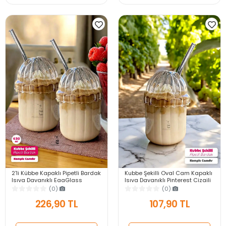
2'li Kübbe Kapaklı Pipetli Bardak
Kubbe Şekilli Oval Cam Kapaklı
Isıya Dayanıklı EggGlass
Isıya Dayanıklı Pinterest Çizgili
İskandinav Kahve Sunum
Bardak Kahve Sunum Bardağı
(0)
(0)
Bardağı 430ml Set
430ml
226,90 TL
107,90 TL