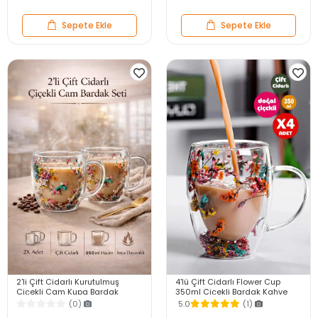
Sepete Ekle
Sepete Ekle
2'li Çift Cidarlı Kurutulmuş
4'lü Çift Cidarlı Flower Cup
Çiçekli Cam Kupa Bardak
350ml Çiçekli Bardak Kahve
250ml Kulplu Çay Kahve
Çay Bardağı El Yapımı Kulplu
(0)
5.0
(1)
Bardağı Flower Cup Seti
Cam Bardak Set