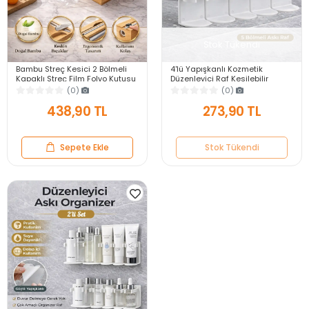
Stok Tükendi
Bambu Streç Kesici 2 Bölmeli
4'lü Yapışkanlı Kozmetik
Kapaklı Streç Film Folyo Kutusu
Düzenleyici Raf Kesilebilir
Mutfak Dolap İçi Organizer
Banyo Dolap İçi Gizli 5 Bölmeli
(0)
(0)
Düzenleyici
Şişe Organizer
438,90 TL
273,90 TL
Sepete Ekle
Stok Tükendi