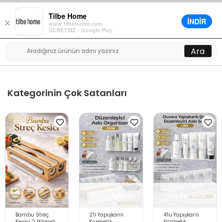
Tilbe Home
İNDİR
×
www.tilbehome.com
0
ÜCRETSİZ - Google Play
Menü
Ara
Kategorinin Çok Satanları
Stok Tükendi
Stok Tükendi
Bambu Streç
2'li Yapışkanlı
4'lü Yapışkanlı
Kesici 2 Bölmeli
Kozmetik
Kozmetik