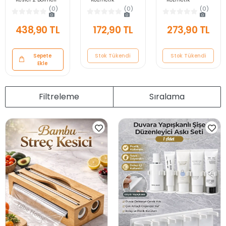
Kapaklı Streç Film
Düzenleyici Raf
Düzenleyici Raf
(0)
(0)
(0)
Folyo Kutusu
Kesilebilir Banyo
Kesilebilir Banyo
Mutfak Dolap İçi
Dolap İçi Gizli 5
Dolap İçi Gizli 5
438,90 TL
172,90 TL
273,90 TL
Organizer
Bölmeli Şişe
Bölmeli Şişe
Düzenleyici
Organizer
Organizer
Sepete
Stok Tükendi
Stok Tükendi
Ekle
Filtreleme
Sıralama