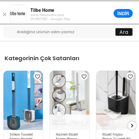
Tilbe Home
İNDİR
×
www.tilbehome.com
0
ÜCRETSİZ - Google Play
Menü
Ara
Kategorinin Çok Satanları
Stok Tükendi
Stok Tükendi
Silikon Tuvalet
Hazneli Klozet
Klozet Fırçası
Fırçası Hazneli
Fırçası Banyo
Banyo Tuvalet Wc