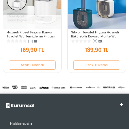
Stok Tükendi
Hazneli Klozet Fırçası Banyo
Silikon Tuvalet Fırçası Hazneli
Tuvalet Wc Temizleme Fırçası
Bükülebilir Duvara Monte Wc
2li Temizlik Fırçası Hazneli Su
Klozet Banyo Temizlik Fırçası
(0)
(0)
Akıtmaz
Seti
169,90 TL
139,90 TL
Stok Tükendi
Stok Tükendi
Kurumsal
Hakkımızda