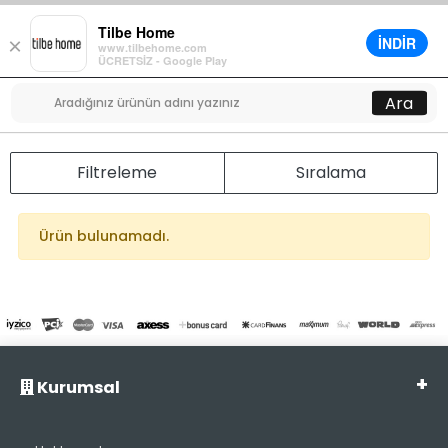
Tilbe Home
İNDİR
×
www.tilbehome.com
0
ÜCRETSİZ - Google Play
Menü
Ara
Filtreleme
Sıralama
Ürün bulunamadı.
Kurumsal