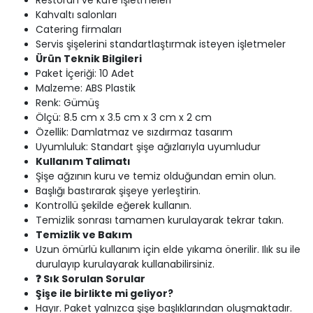
Restoran ve kafe işletmeleri
Kahvaltı salonları
Catering firmaları
Servis şişelerini standartlaştırmak isteyen işletmeler
Ürün Teknik Bilgileri
Paket İçeriği: 10 Adet
Malzeme: ABS Plastik
Renk: Gümüş
Ölçü: 8.5 cm x 3.5 cm x 3 cm x 2 cm
Özellik: Damlatmaz ve sızdırmaz tasarım
Uyumluluk: Standart şişe ağızlarıyla uyumludur
Kullanım Talimatı
Şişe ağzının kuru ve temiz olduğundan emin olun.
Başlığı bastırarak şişeye yerleştirin.
Kontrollü şekilde eğerek kullanın.
Temizlik sonrası tamamen kurulayarak tekrar takın.
Temizlik ve Bakım
Uzun ömürlü kullanım için elde yıkama önerilir. Ilık su ile
durulayıp kurulayarak kullanabilirsiniz.
❓ Sık Sorulan Sorular
Şişe ile birlikte mi geliyor?
Hayır. Paket yalnızca şişe başlıklarından oluşmaktadır.