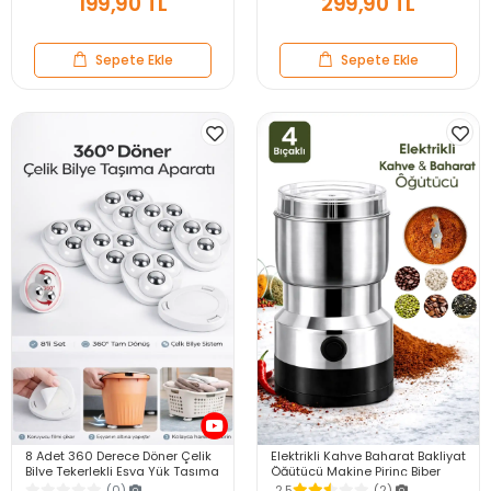
199,90 TL
299,90 TL
Sepete Ekle
Sepete Ekle
8 Adet 360 Derece Döner Çelik
Elektrikli Kahve Baharat Bakliyat
Bilye Tekerlekli Eşya Yük Taşıma
Öğütücü Makine Pirinç Biber
Yapışkanlı Eşya Kaydırma
Tahıl Öğütücü Değirmen Gıda
(0)
2.5
(2)