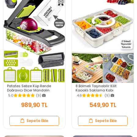
Patates Sebze Küp Rende
8 Bölmeli Taşınabilir Kilit
Doğrayıcı Dicer Mandolin
Kapaklı Saklama Kabı
Dilimleyici Jülyen Kesici
Kahvaltılık Organizer Piknik Seti
5.0
(9)
4.6
(9)
Vegetable Chopper Seti
Gıda Kutusu
989,90 TL
549,90 TL
Sepete Ekle
Sepete Ekle