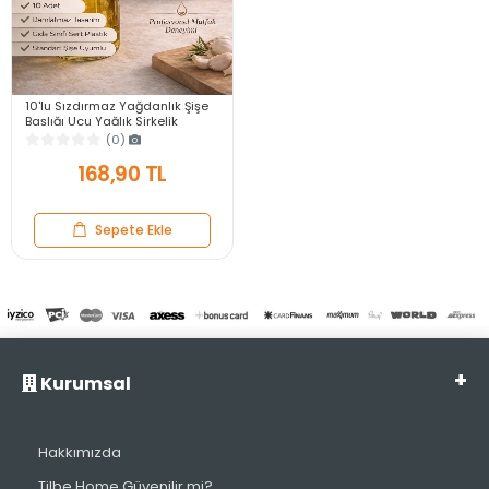
10'lu Sızdırmaz Yağdanlık Şişe
Başlığı Ucu Yağlık Sirkelik
Sosluk Tıpası Damlatmaz Şişe
(0)
Tapası Seti
168,90 TL
Sepete Ekle
Kurumsal
Hakkımızda
Tilbe Home Güvenilir mi?