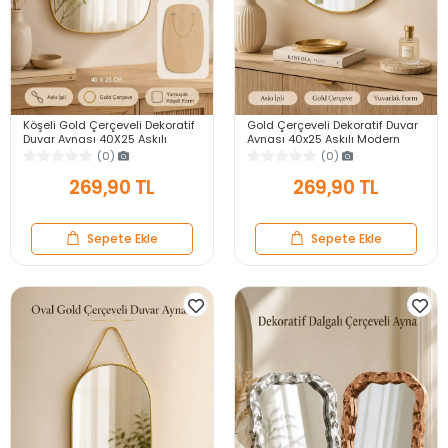
Köşeli Gold Çerçeveli Dekoratif
Gold Çerçeveli Dekoratif Duvar
Duvar Aynası 40X25 Askılı
Aynası 40x25 Askılı Modern
Modern Salon Antre Banyo
Salon Antre Banyo Yatak Odası
(0)
(0)
Yatak Odası Ayna
Aynası
269,90 TL
269,90 TL
Sepete Ekle
Sepete Ekle