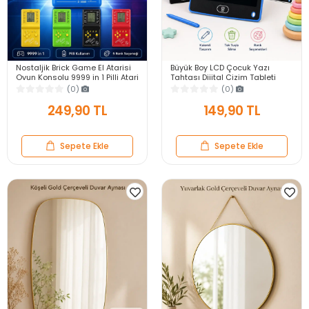
Nostaljik Brick Game El Atarisi
Büyük Boy LCD Çocuk Yazı
Oyun Konsolu 9999 in 1 Pilli Atari
Tahtası Dijital Çizim Tableti
Eğlenceli Çocuk Oyuncağı
Kalemli Silinebilir 8.5′ Oyuncak
(0)
(0)
Not Defteri
249,90 TL
149,90 TL
Sepete Ekle
Sepete Ekle