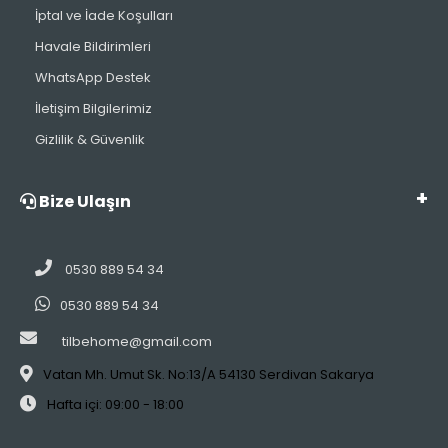
İptal ve İade Koşulları
Havale Bildirimleri
WhatsApp Destek
İletişim Bilgilerimiz
Gizlilik & Güvenlik
Bize Ulaşın
0530 889 54 34
0530 889 54 34
tilbehome@gmail.com
Vatan Mh. Umut Sk. No:13/A 54130 Serdivan Sakarya
Hafta içi: 09:00 - 18:00