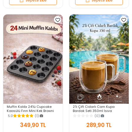
Sepete Ekle
Sepete Ekle
Muffin Kalıbı 24'lü Cupcake
2'li Çift Cidarlı Cam Kupa
Kapsülü Fırın Mini Kek Browni
Bardak Seti 350ml Isıya
Kekstra Kurabiye Kalıbı Muffin
Dayanıklı Espresso Sunum
5.0
(1)
(0)
Baking Pan
Kulplu Kahve Bardağı
349,90 TL
289,90 TL