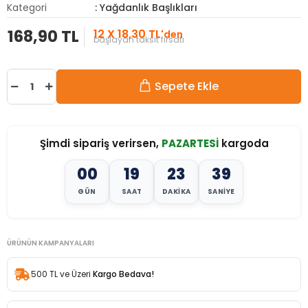
Kategori
: Yağdanlık Başlıkları
168,90 TL
12 X 18,30 TL
'den
başlayan taksit fırsatı
Sepete Ekle
Şimdi sipariş verirsen,
PAZARTESİ
kargoda
00
19
23
37
GÜN
SAAT
DAKIKA
SANIYE
ÜRÜNÜN KAMPANYALARI
500 TL ve Üzeri
Kargo Bedava!