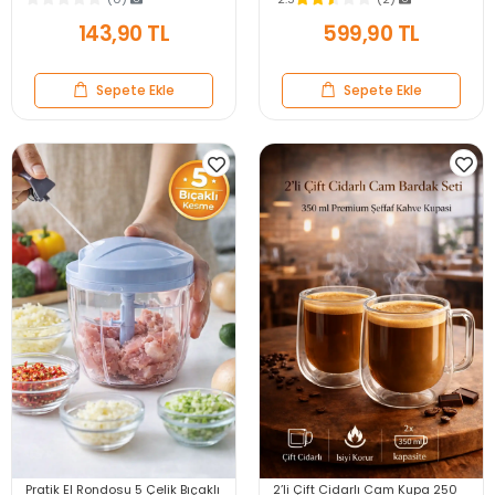
Aparatı Set
Öğütücü
143,90 TL
599,90 TL
Sepete Ekle
Sepete Ekle
Pratik El Rondosu 5 Çelik Bıçaklı
2’li Çift Cidarlı Cam Kupa 250