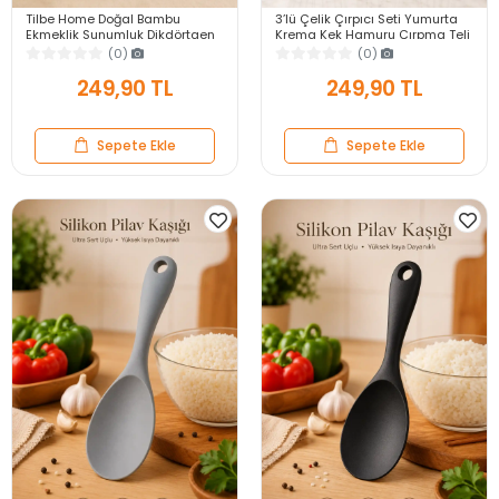
Tilbe Home Doğal Bambu
3’lü Çelik Çırpıcı Seti Yumurta
Ekmeklik Sunumluk Dikdörtgen
Krema Kek Hamuru Çırpma Teli
Kahvaltı ve Servis Sepeti
Pratik Sos Karıştırıcı Mutfak Teli
(0)
(0)
249,90 TL
249,90 TL
Sepete Ekle
Sepete Ekle