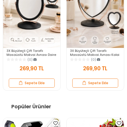
3X Büyüteçli Çift Taraflı
3X Büyüteçli Çift Taraflı
Masaüstü Makyaj Aynası Daire
Masaüstü Makyaj Aynası Kalpi
Siyah Rose Gold Standlı
Siyah Rose Gold Standlı
(0)
(0)
Dekoratif Yakın Ayna
Dekoratif Yakın Ayna
269,90 TL
269,90 TL
Sepete Ekle
Sepete Ekle
Popüler Ürünler