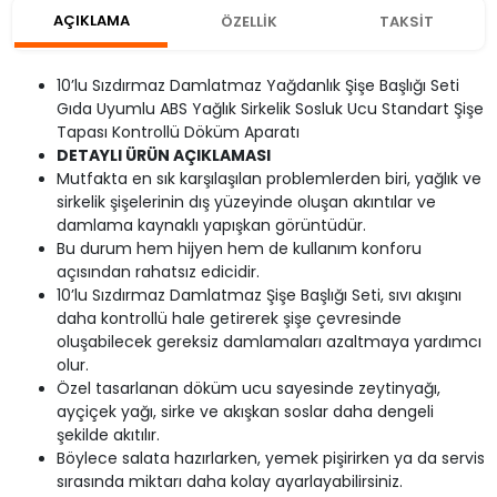
AÇIKLAMA
ÖZELLİK
TAKSİT
10’lu Sızdırmaz Damlatmaz Yağdanlık Şişe Başlığı Seti
Gıda Uyumlu ABS Yağlık Sirkelik Sosluk Ucu Standart Şişe
Tapası Kontrollü Döküm Aparatı
DETAYLI ÜRÜN AÇIKLAMASI
Mutfakta en sık karşılaşılan problemlerden biri, yağlık ve
sirkelik şişelerinin dış yüzeyinde oluşan akıntılar ve
damlama kaynaklı yapışkan görüntüdür.
Bu durum hem hijyen hem de kullanım konforu
açısından rahatsız edicidir.
10’lu Sızdırmaz Damlatmaz Şişe Başlığı Seti, sıvı akışını
daha kontrollü hale getirerek şişe çevresinde
oluşabilecek gereksiz damlamaları azaltmaya yardımcı
olur.
Özel tasarlanan döküm ucu sayesinde zeytinyağı,
ayçiçek yağı, sirke ve akışkan soslar daha dengeli
şekilde akıtılır.
Böylece salata hazırlarken, yemek pişirirken ya da servis
sırasında miktarı daha kolay ayarlayabilirsiniz.