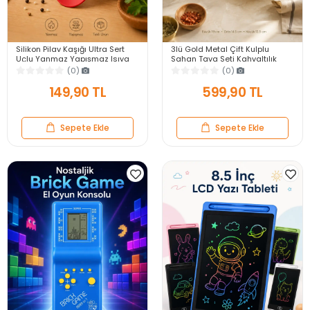
Silikon Pilav Kaşığı Ultra Sert
3lü Gold Metal Çift Kulplu
Uçlu Yanmaz Yapışmaz Isıya
Sahan Tava Seti Kahvaltılık
Dayanıklı Kırmızı Servis Yemek
Meze Menemen Mutfak Sofra
(0)
(0)
Kaşığı
Sunum Kabı Seti
149,90 TL
599,90 TL
Sepete Ekle
Sepete Ekle