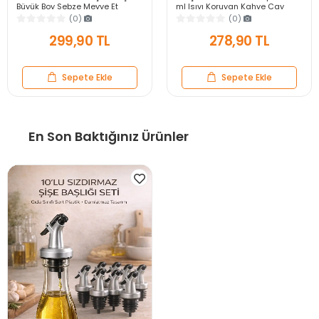
Büyük Boy Sebze Meyve Et
ml Isıyı Koruyan Kahve Çay
Soğan Doğrayıcı Blender Rende
Fincanı Kulplu Espresso Cam
(0)
(0)
Mavi
Bardak
299,90 TL
278,90 TL
Sepete Ekle
Sepete Ekle
En Son Baktığınız Ürünler