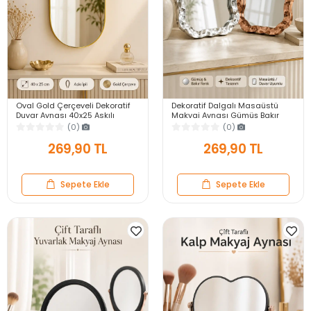
Oval Gold Çerçeveli Dekoratif
Dekoratif Dalgalı Masaüstü
Duvar Aynası 40x25 Askılı
Makyaj Aynası Gümüş Bakır
Modern Salon Antre Banyo
Çerçeveli Modern Yakın Duvar
(0)
(0)
Yatak Odası Aynası
Ayna
269,90 TL
269,90 TL
Sepete Ekle
Sepete Ekle