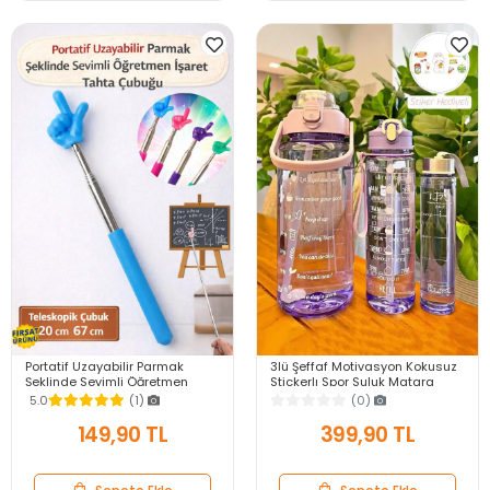
Portatif Uzayabilir Parmak
3lü Şeffaf Motivasyon Kokusuz
Şeklinde Sevimli Öğretmen
Stickerlı Spor Suluk Matara
İşaret Tahta Çubuğu Teleskopik
Pipetli Taşınabilir Su Şişesi Soft
5.0
(1)
(0)
Çubuk 20cm 67cm
Purple
149,90 TL
399,90 TL