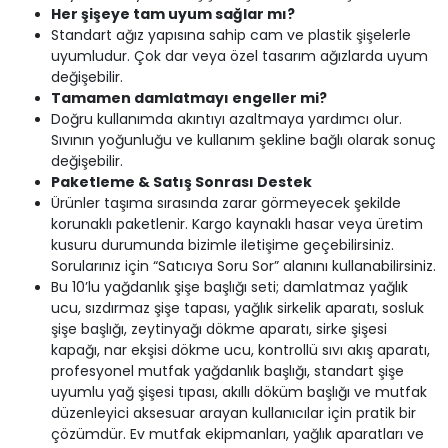
Her şişeye tam uyum sağlar mı?
Standart ağız yapısına sahip cam ve plastik şişelerle
uyumludur. Çok dar veya özel tasarım ağızlarda uyum
değişebilir.
Tamamen damlatmayı engeller mi?
Doğru kullanımda akıntıyı azaltmaya yardımcı olur.
Sıvının yoğunluğu ve kullanım şekline bağlı olarak sonuç
değişebilir.
Paketleme & Satış Sonrası Destek
Ürünler taşıma sırasında zarar görmeyecek şekilde
korunaklı paketlenir. Kargo kaynaklı hasar veya üretim
kusuru durumunda bizimle iletişime geçebilirsiniz.
Sorularınız için “Satıcıya Soru Sor” alanını kullanabilirsiniz.
Bu 10’lu yağdanlık şişe başlığı seti; damlatmaz yağlık
ucu, sızdırmaz şişe tapası, yağlık sirkelik aparatı, sosluk
şişe başlığı, zeytinyağı dökme aparatı, sirke şişesi
kapağı, nar ekşisi dökme ucu, kontrollü sıvı akış aparatı,
profesyonel mutfak yağdanlık başlığı, standart şişe
uyumlu yağ şişesi tıpası, akıllı döküm başlığı ve mutfak
düzenleyici aksesuar arayan kullanıcılar için pratik bir
çözümdür. Ev mutfak ekipmanları, yağlık aparatları ve