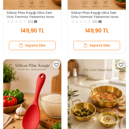
Silikon Pilav Kaşığı Ultra Sert
Silikon Pilav Kaşığı Ultra Sert
Uçlu Yanmaz Yapışmaz Isıya
Uçlu Yanmaz Yapışmaz Isıya
Dayanıklı Gri Servis Yemek
Dayanıklı Siyah Servis Yemek
(0)
(0)
Kaşığı
Kaşığı
149,90 TL
149,90 TL
Sepete Ekle
Sepete Ekle