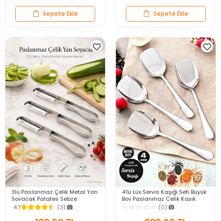
Sepete Ekle
Sepete Ekle
3lü Paslanmaz Çelik Metal Yan
4'lü Lüx Servis Kaşığı Seti Büyük
Soyacak Patates Sebze
Boy Paslanmaz Çelik Kaşık
Salatalık Havuç Soyacağı
Salata Yemek Mutfak Kaşığı
4.7
(3)
(0)
Mutfak Soyma Aparatı