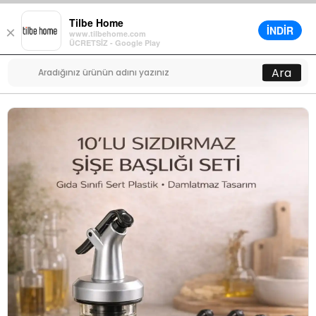
Tilbe Home
İNDİR
×
www.tilbehome.com
0
ÜCRETSİZ - Google Play
Menü
Ara