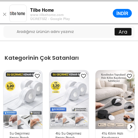
Tilbe Home
İNDİR
×
www.tilbehome.com
0
ÜCRETSİZ - Google Play
Menü
Ara
Kategorinin Çok Satanları
Su Geçirmez
4lü Su Geçirmez
4’lü Kilim Halı
Kenar Bandı
Kenar Bandı
Kaydırmaz