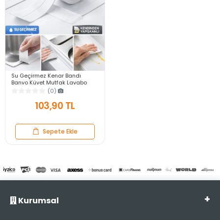
Su Geçirmez Kenar Bandı
Banyo Küvet Mutfak Lavabo
Ocak Kenarı Sızdırmaz Tamir
(0)
Bandı 3.2mt 3.8mm
103,90 TL
Sepete Ekle
Kurumsal