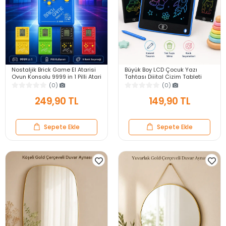
Nostaljik Brick Game El Atarisi
Büyük Boy LCD Çocuk Yazı
Oyun Konsolu 9999 in 1 Pilli Atari
Tahtası Dijital Çizim Tableti
Eğlenceli Çocuk Oyuncağı
Kalemli Silinebilir 8.5′ Oyuncak
(0)
(0)
Not Defteri
249,90 TL
149,90 TL
Sepete Ekle
Sepete Ekle