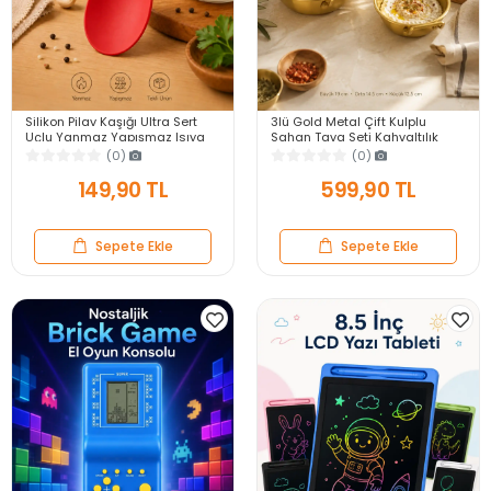
Silikon Pilav Kaşığı Ultra Sert
3lü Gold Metal Çift Kulplu
Uçlu Yanmaz Yapışmaz Isıya
Sahan Tava Seti Kahvaltılık
Dayanıklı Kırmızı Servis Yemek
Meze Menemen Mutfak Sofra
(0)
(0)
Kaşığı
Sunum Kabı Seti
149,90 TL
599,90 TL
Sepete Ekle
Sepete Ekle