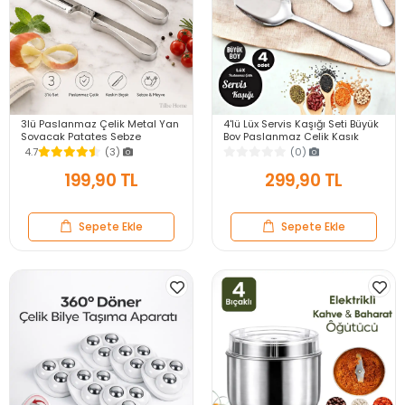
3lü Paslanmaz Çelik Metal Yan
4'lü Lüx Servis Kaşığı Seti Büyük
Soyacak Patates Sebze
Boy Paslanmaz Çelik Kaşık
Salatalık Havuç Soyacağı
Salata Yemek Mutfak Kaşığı
4.7
(3)
(0)
Mutfak Soyma Aparatı
199,90 TL
299,90 TL
Sepete Ekle
Sepete Ekle