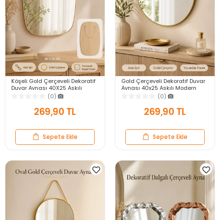
Köşeli Gold Çerçeveli Dekoratif
Gold Çerçeveli Dekoratif Duvar
Duvar Aynası 40X25 Askılı
Aynası 40x25 Askılı Modern
Modern Salon Antre Banyo
Salon Antre Banyo Yatak Odası
(0)
(0)
Yatak Odası Ayna
Aynası
269,90 TL
269,90 TL
Sepete Ekle
Sepete Ekle