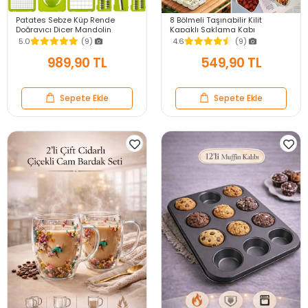
Patates Sebze Küp Rende
8 Bölmeli Taşınabilir Kilit
Doğrayıcı Dicer Mandolin
Kapaklı Saklama Kabı
Dilimleyici Jülyen Kesici
Kahvaltılık Organizer Piknik Seti
5.0
(9)
4.6
(9)
Vegetable Chopper Seti
Gıda Kutusu
989,90 TL
549,90 TL
Sepete Ekle
Sepete Ekle