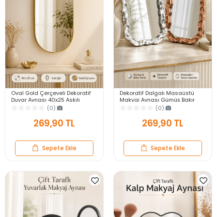
Oval Gold Çerçeveli Dekoratif
Dekoratif Dalgalı Masaüstü
Duvar Aynası 40x25 Askılı
Makyaj Aynası Gümüş Bakır
Modern Salon Antre Banyo
Çerçeveli Modern Yakın Duvar
(0)
(0)
Yatak Odası Aynası
Ayna
269,90 TL
269,90 TL
Sepete Ekle
Sepete Ekle