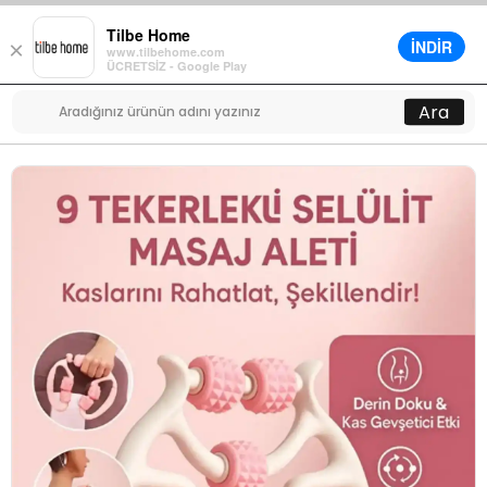
Tilbe Home
İNDİR
×
www.tilbehome.com
0
ÜCRETSİZ - Google Play
Menü
Ara