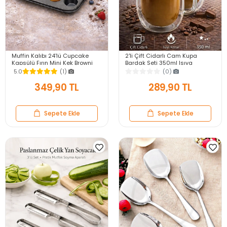
Muffin Kalıbı 24'lü Cupcake
2'li Çift Cidarlı Cam Kupa
Kapsülü Fırın Mini Kek Browni
Bardak Seti 350ml Isıya
Kekstra Kurabiye Kalıbı Muffin
Dayanıklı Espresso Sunum
5.0
(1)
(0)
Baking Pan
Kulplu Kahve Bardağı
349,90 TL
289,90 TL
Sepete Ekle
Sepete Ekle