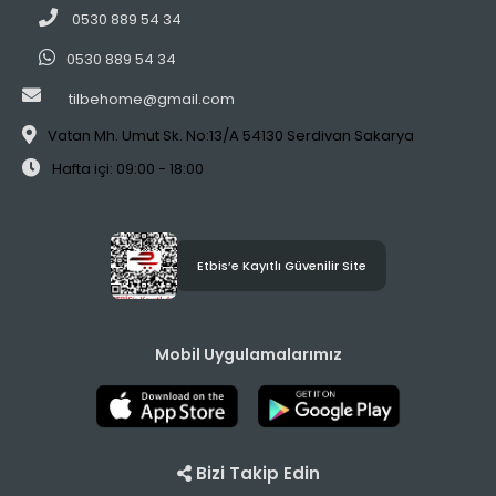
0530 889 54 34
0530 889 54 34
tilbehome@gmail.com
Vatan Mh. Umut Sk. No:13/A 54130 Serdivan Sakarya
Hafta içi: 09:00 - 18:00
Etbis’e Kayıtlı Güvenilir Site
Mobil Uygulamalarımız
Bizi Takip Edin