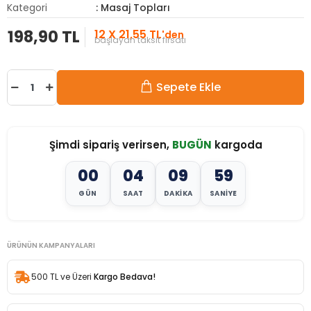
Kategori
: Masaj Topları
198,90 TL
12 X 21,55 TL
'den
başlayan taksit fırsatı
Sepete Ekle
Şimdi sipariş verirsen,
BUGÜN
kargoda
00
04
09
57
GÜN
SAAT
DAKIKA
SANIYE
ÜRÜNÜN KAMPANYALARI
500 TL ve Üzeri
Kargo Bedava!