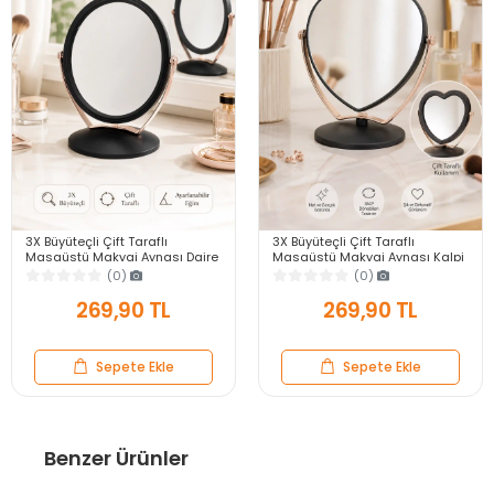
3X Büyüteçli Çift Taraflı
3X Büyüteçli Çift Taraflı
Masaüstü Makyaj Aynası Daire
Masaüstü Makyaj Aynası Kalpi
Siyah Rose Gold Standlı
Siyah Rose Gold Standlı
(0)
(0)
Dekoratif Yakın Ayna
Dekoratif Yakın Ayna
269,90 TL
269,90 TL
Sepete Ekle
Sepete Ekle
Benzer Ürünler