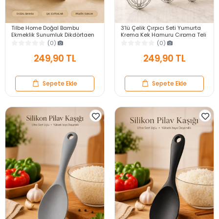
Tilbe Home Doğal Bambu
3’lü Çelik Çırpıcı Seti Yumurta
Ekmeklik Sunumluk Dikdörtgen
Krema Kek Hamuru Çırpma Teli
Kahvaltı ve Servis Sepeti
Pratik Sos Karıştırıcı Mutfak Teli
(0)
(0)
249,90 TL
249,90 TL
Sepete Ekle
Sepete Ekle