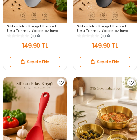
Silikon Pilav Kaşığı Ultra Sert
Silikon Pilav Kaşığı Ultra Sert
Uçlu Yanmaz Yapışmaz Isıya
Uçlu Yanmaz Yapışmaz Isıya
Dayanıklı Gri Servis Yemek
Dayanıklı Siyah Servis Yemek
(0)
(0)
Kaşığı
Kaşığı
149,90 TL
149,90 TL
Sepete Ekle
Sepete Ekle