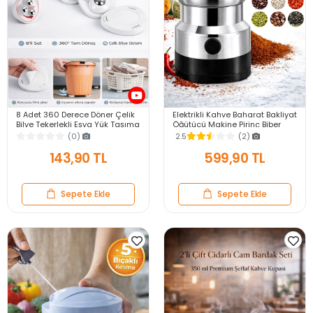
8 Adet 360 Derece Döner Çelik
Elektrikli Kahve Baharat Bakliyat
Bilye Tekerlekli Eşya Yük Taşıma
Öğütücü Makine Pirinç Biber
Yapışkanlı Eşya Kaydırma
Tahıl Öğütücü Değirmen Gıda
(0)
2.5
(2)
Aparatı Set
Öğütücü
143,90 TL
599,90 TL
Sepete Ekle
Sepete Ekle