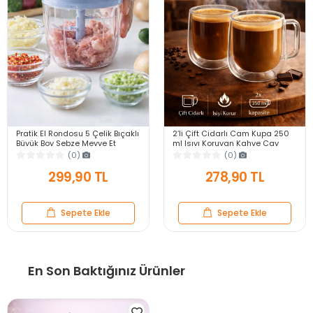
Pratik El Rondosu 5 Çelik Bıçaklı
2’li Çift Cidarlı Cam Kupa 250
Büyük Boy Sebze Meyve Et
ml Isıyı Koruyan Kahve Çay
Soğan Doğrayıcı Blender Rende
Fincanı Kulplu Espresso Cam
(0)
(0)
Mavi
Bardak
299,90 TL
278,90 TL
Sepete Ekle
Sepete Ekle
En Son Baktığınız Ürünler