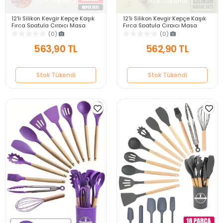
Stok Tükendi
Stok Tükendi
12'li Silikon Kevgir Kepçe Kaşık
12'li Silikon Kevgir Kepçe Kaşık
Fırça Spatula Çırpıcı Maşa
Fırça Spatula Çırpıcı Maşa
Servis Seti Bambu Kırmızı
Servis Seti Bambu Siyah Mutfak
(0)
(0)
Mutfak Takımı
Takımı
563,90 TL
562,90 TL
Stok Tükendi
Stok Tükendi