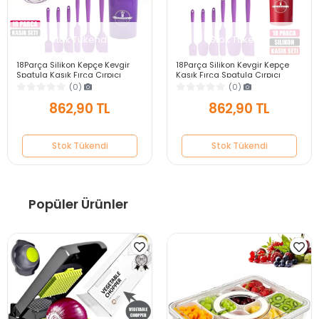
Stok Tükendi
Stok Tükendi
18Parça Silikon Kepçe Kevgir
18Parça Silikon Kevgir Kepçe
Spatula Kaşık Fırça Çırpıcı
Kaşık Fırça Spatula Çırpıcı
Servis Maşa Seti Bambu Saplı
Maşa Servis Seti Bambu Saplı
(0)
(0)
Mutfak Takımı
Mutfak Takımı
862,90 TL
862,90 TL
Stok Tükendi
Stok Tükendi
Popüler Ürünler