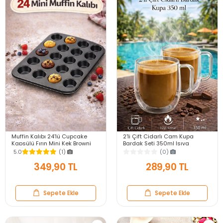
Muffin Kalıbı 24'lü Cupcake
2'li Çift Cidarlı Cam Kupa
Kapsülü Fırın Mini Kek Browni
Bardak Seti 350ml Isıya
Kekstra Kurabiye Kalıbı Muffin
Dayanıklı Espresso Sunum
5.0
(1)
(0)
Baking Pan
Kulplu Kahve Bardağı
349,90 TL
289,90 TL
Sepete Ekle
Sepete Ekle