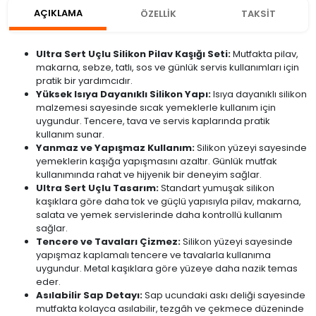
AÇIKLAMA
ÖZELLİK
TAKSİT
Ultra Sert Uçlu Silikon Pilav Kaşığı Seti:
Mutfakta pilav,
makarna, sebze, tatlı, sos ve günlük servis kullanımları için
pratik bir yardımcıdır.
Yüksek Isıya Dayanıklı Silikon Yapı:
Isıya dayanıklı silikon
malzemesi sayesinde sıcak yemeklerle kullanım için
uygundur. Tencere, tava ve servis kaplarında pratik
kullanım sunar.
Yanmaz ve Yapışmaz Kullanım:
Silikon yüzeyi sayesinde
yemeklerin kaşığa yapışmasını azaltır. Günlük mutfak
kullanımında rahat ve hijyenik bir deneyim sağlar.
Ultra Sert Uçlu Tasarım:
Standart yumuşak silikon
kaşıklara göre daha tok ve güçlü yapısıyla pilav, makarna,
salata ve yemek servislerinde daha kontrollü kullanım
sağlar.
Tencere ve Tavaları Çizmez:
Silikon yüzeyi sayesinde
yapışmaz kaplamalı tencere ve tavalarla kullanıma
uygundur. Metal kaşıklara göre yüzeye daha nazik temas
eder.
Asılabilir Sap Detayı:
Sap ucundaki askı deliği sayesinde
mutfakta kolayca asılabilir, tezgâh ve çekmece düzeninde