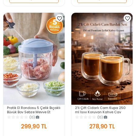
Pratik El Rondosu 5 Çelik Bıçaklı
2’li Çift Cidarlı Cam Kupa 250
Büyük Boy Sebze Meyve Et
ml Isıyı Koruyan Kahve Çay
Soğan Doğrayıcı Blender Rende
Fincanı Kulplu Espresso Cam
(0)
(0)
Mavi
Bardak
299,90 TL
278,90 TL