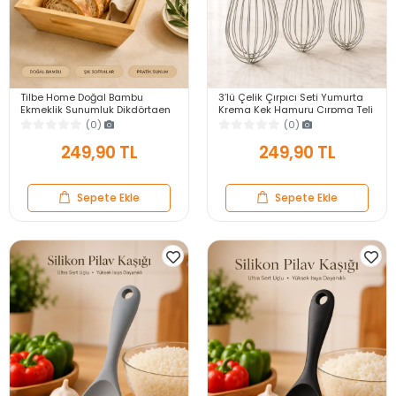
Tilbe Home Doğal Bambu
3’lü Çelik Çırpıcı Seti Yumurta
Ekmeklik Sunumluk Dikdörtgen
Krema Kek Hamuru Çırpma Teli
Kahvaltı ve Servis Sepeti
Pratik Sos Karıştırıcı Mutfak Teli
(0)
(0)
249,90 TL
249,90 TL
Sepete Ekle
Sepete Ekle