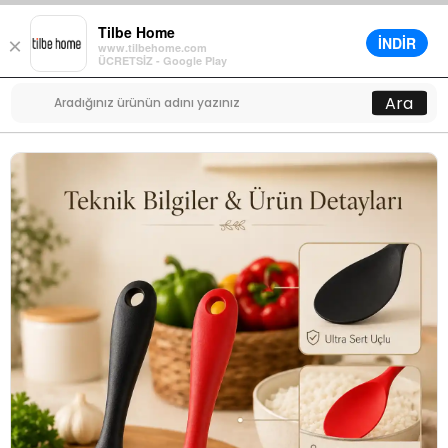
Tilbe Home
İNDİR
×
www.tilbehome.com
0
ÜCRETSİZ - Google Play
Menü
Ara