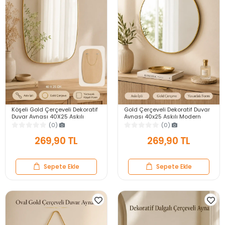
Köşeli Gold Çerçeveli Dekoratif
Gold Çerçeveli Dekoratif Duvar
Duvar Aynası 40X25 Askılı
Aynası 40x25 Askılı Modern
Modern Salon Antre Banyo
Salon Antre Banyo Yatak Odası
(0)
(0)
Yatak Odası Ayna
Aynası
269,90 TL
269,90 TL
Sepete Ekle
Sepete Ekle