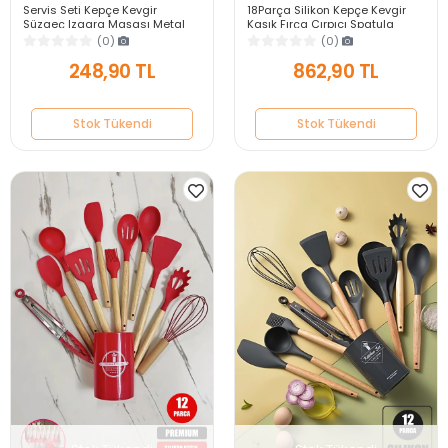
Servis Seti Kepçe Kevgir
18Parça Silikon Kepçe Kevgir
Süzgeç Izgara Maşası Metal
Kaşık Fırça Çırpıcı Spatula
Patates Ezici Çelik Tel Çırpıcı
Maşa Servis Seti Bambu Saplı
(0)
(0)
Servis Kaşığı
Mutfak Takımı
248,90 TL
862,90 TL
Stok Tükendi
Stok Tükendi