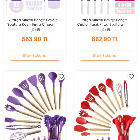
Stok Tükendi
Stok Tükendi
12Parça Silikon Kepçe Kevgir
18Parça Silikon Kevgir Kepçe
Spatula Kaşık Fırça Çırpıcı
Çırpıcı Kaşık Fırça Spatula
Servis Maşa Seti Bambu Mor
Maşa Servis Seti Bambu Saplı
(0)
(0)
Mutfak Takımı
Mutfak Takımı
563,90 TL
862,90 TL
Stok Tükendi
Stok Tükendi