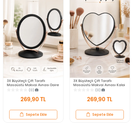
3X Büyüteçli Çift Taraflı
3X Büyüteçli Çift Taraflı
Masaüstü Makyaj Aynası Daire
Masaüstü Makyaj Aynası Kalpi
Siyah Rose Gold Standlı
Siyah Rose Gold Standlı
(0)
(0)
Dekoratif Yakın Ayna
Dekoratif Yakın Ayna
269,90 TL
269,90 TL
Sepete Ekle
Sepete Ekle