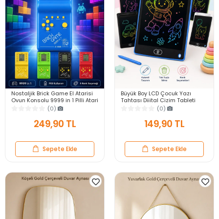
Nostaljik Brick Game El Atarisi
Büyük Boy LCD Çocuk Yazı
Oyun Konsolu 9999 in 1 Pilli Atari
Tahtası Dijital Çizim Tableti
Eğlenceli Çocuk Oyuncağı
Kalemli Silinebilir 8.5′ Oyuncak
(0)
(0)
Not Defteri
249,90 TL
149,90 TL
Sepete Ekle
Sepete Ekle