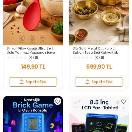
Silikon Pilav Kaşığı Ultra Sert
3lü Gold Metal Çift Kulplu
Uçlu Yanmaz Yapışmaz Isıya
Sahan Tava Seti Kahvaltılık
Dayanıklı Kırmızı Servis Yemek
Meze Menemen Mutfak Sofra
(0)
(0)
Kaşığı
Sunum Kabı Seti
149,90 TL
599,90 TL
Sepete Ekle
Sepete Ekle