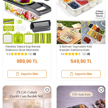
Patates Sebze Küp Rende
8 Bölmeli Taşınabilir Kilit
Doğrayıcı Dicer Mandolin
Kapaklı Saklama Kabı
Dilimleyici Jülyen Kesici
Kahvaltılık Organizer Piknik Seti
5.0
(9)
4.6
(9)
Vegetable Chopper Seti
Gıda Kutusu
989,90 TL
549,90 TL
Sepete Ekle
Sepete Ekle