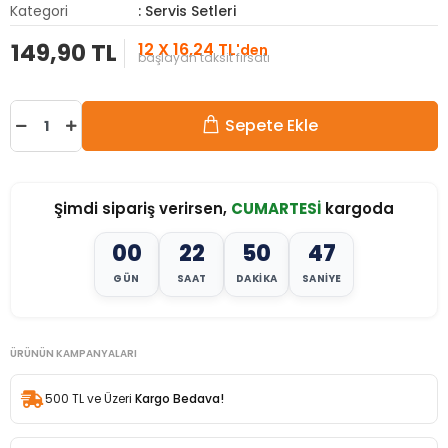
Kategori
: Servis Setleri
149,90 TL
12 X 16,24 TL
'den
başlayan taksit fırsatı
Sepete Ekle
Şimdi sipariş verirsen,
CUMARTESİ
kargoda
00
22
50
45
GÜN
SAAT
DAKIKA
SANIYE
ÜRÜNÜN KAMPANYALARI
500 TL ve Üzeri
Kargo Bedava!