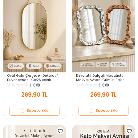
Oval Gold Çerçeveli Dekoratif
Dekoratif Dalgalı Masaüstü
Duvar Aynası 40x25 Askılı
Makyaj Aynası Gümüş Bakır
Modern Salon Antre Banyo
Çerçeveli Modern Yakın Duvar
(0)
(0)
Yatak Odası Aynası
Ayna
269,90 TL
269,90 TL
Sepete Ekle
Sepete Ekle