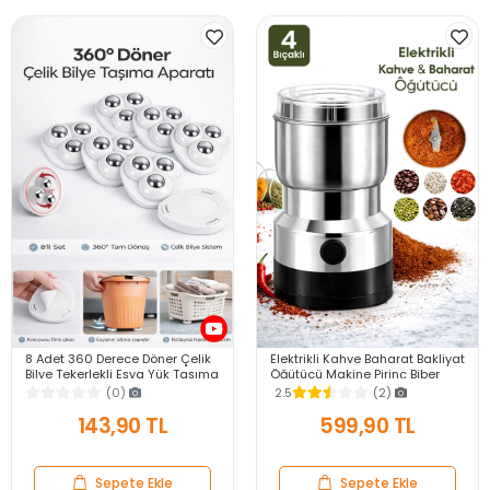
8 Adet 360 Derece Döner Çelik
Elektrikli Kahve Baharat Bakliyat
Bilye Tekerlekli Eşya Yük Taşıma
Öğütücü Makine Pirinç Biber
Yapışkanlı Eşya Kaydırma
Tahıl Öğütücü Değirmen Gıda
(0)
2.5
(2)
Aparatı Set
Öğütücü
143,90 TL
599,90 TL
Sepete Ekle
Sepete Ekle