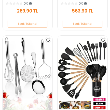
Kaşık Bıçak Spatula Servis Seti
Servis Seti Bambu Saplı Gri
(0)
(0)
Mutfak Takımı
289,90 TL
563,90 TL
Stok Tükendi
Stok Tükendi
Stok Tükendi