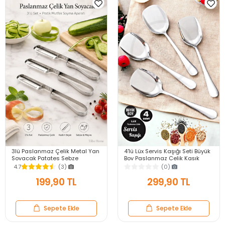
3lü Paslanmaz Çelik Metal Yan
4'lü Lüx Servis Kaşığı Seti Büyük
Soyacak Patates Sebze
Boy Paslanmaz Çelik Kaşık
Salatalık Havuç Soyacağı
Salata Yemek Mutfak Kaşığı
4.7
(3)
(0)
Mutfak Soyma Aparatı
199,90 TL
299,90 TL
Sepete Ekle
Sepete Ekle