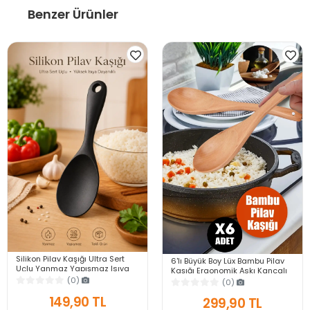
Benzer Ürünler
Silikon Pilav Kaşığı Ultra Sert
6'lı Büyük Boy Lüx Bambu Pilav
Uçlu Yanmaz Yapışmaz Isıya
Kaşığı Ergonomik Askı Kancalı
Dayanıklı Siyah Servis Yemek
Mutfak Classic Ahşap Tahta
(0)
(0)
Kaşığı
Kaşık Seti
149,90 TL
299,90 TL