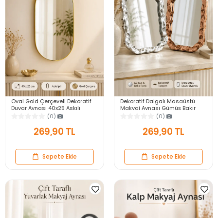
Oval Gold Çerçeveli Dekoratif
Dekoratif Dalgalı Masaüstü
Duvar Aynası 40x25 Askılı
Makyaj Aynası Gümüş Bakır
Modern Salon Antre Banyo
Çerçeveli Modern Yakın Duvar
(0)
(0)
Yatak Odası Aynası
Ayna
269,90 TL
269,90 TL
Sepete Ekle
Sepete Ekle