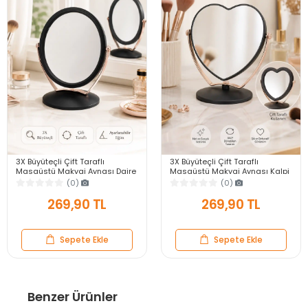
3X Büyüteçli Çift Taraflı
3X Büyüteçli Çift Taraflı
Masaüstü Makyaj Aynası Daire
Masaüstü Makyaj Aynası Kalpi
Siyah Rose Gold Standlı
Siyah Rose Gold Standlı
(0)
(0)
Dekoratif Yakın Ayna
Dekoratif Yakın Ayna
269,90 TL
269,90 TL
Sepete Ekle
Sepete Ekle
Benzer Ürünler