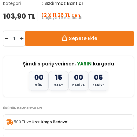
Kategori
: Sızdırmaz Bantlar
103,90 TL
12 X 11,26 TL
'den
başlayan taksit fırsatı
Sepete Ekle
Şimdi sipariş verirsen,
YARIN
kargoda
00
15
00
02
GÜN
SAAT
DAKIKA
SANIYE
ÜRÜNÜN KAMPANYALARI
500 TL ve Üzeri
Kargo Bedava!