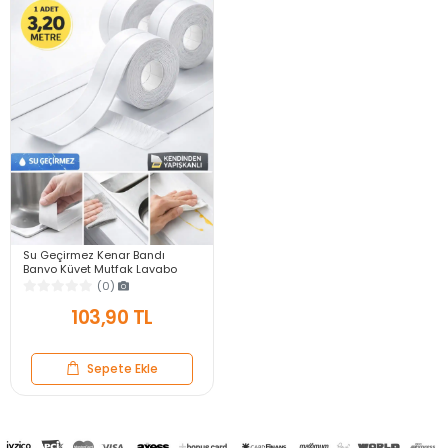
Su Geçirmez Kenar Bandı
Banyo Küvet Mutfak Lavabo
Ocak Kenarı Sızdırmaz Tamir
(0)
Bandı 3.2mt 3.8mm
103,90 TL
Sepete Ekle