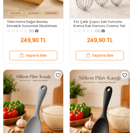
Tilbe Home Doğal Bambu
3’lü Çelik Çırpıcı Seti Yumurta
Ekmeklik Sunumluk Dikdörtgen
Krema Kek Hamuru Çırpma Teli
Kahvaltı ve Servis Sepeti
Pratik Sos Karıştırıcı Mutfak Teli
(0)
(0)
249,90 TL
249,90 TL
Sepete Ekle
Sepete Ekle