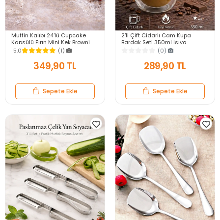
Muffin Kalıbı 24'lü Cupcake
2'li Çift Cidarlı Cam Kupa
Kapsülü Fırın Mini Kek Browni
Bardak Seti 350ml Isıya
Kekstra Kurabiye Kalıbı Muffin
Dayanıklı Espresso Sunum
5.0
(1)
(0)
Baking Pan
Kulplu Kahve Bardağı
349,90 TL
289,90 TL
Sepete Ekle
Sepete Ekle