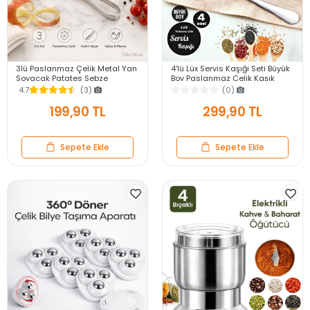
3lü Paslanmaz Çelik Metal Yan
4'lü Lüx Servis Kaşığı Seti Büyük
Soyacak Patates Sebze
Boy Paslanmaz Çelik Kaşık
Salatalık Havuç Soyacağı
Salata Yemek Mutfak Kaşığı
4.7
(3)
(0)
Mutfak Soyma Aparatı
199,90 TL
299,90 TL
Sepete Ekle
Sepete Ekle