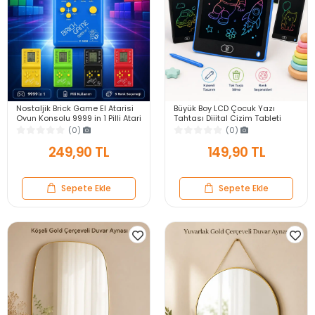
Nostaljik Brick Game El Atarisi
Büyük Boy LCD Çocuk Yazı
Oyun Konsolu 9999 in 1 Pilli Atari
Tahtası Dijital Çizim Tableti
Eğlenceli Çocuk Oyuncağı
Kalemli Silinebilir 8.5′ Oyuncak
(0)
(0)
Not Defteri
249,90 TL
149,90 TL
Sepete Ekle
Sepete Ekle