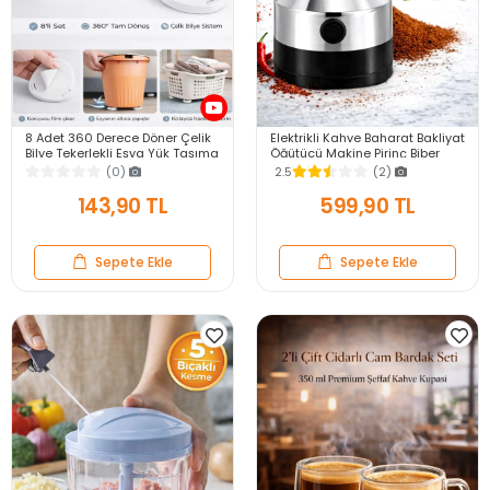
8 Adet 360 Derece Döner Çelik
Elektrikli Kahve Baharat Bakliyat
Bilye Tekerlekli Eşya Yük Taşıma
Öğütücü Makine Pirinç Biber
Yapışkanlı Eşya Kaydırma
Tahıl Öğütücü Değirmen Gıda
(0)
2.5
(2)
Aparatı Set
Öğütücü
143,90 TL
599,90 TL
Sepete Ekle
Sepete Ekle