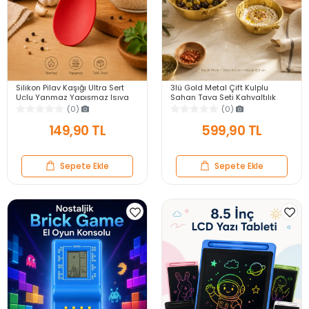
Silikon Pilav Kaşığı Ultra Sert
3lü Gold Metal Çift Kulplu
Uçlu Yanmaz Yapışmaz Isıya
Sahan Tava Seti Kahvaltılık
Dayanıklı Kırmızı Servis Yemek
Meze Menemen Mutfak Sofra
(0)
(0)
Kaşığı
Sunum Kabı Seti
149,90 TL
599,90 TL
Sepete Ekle
Sepete Ekle