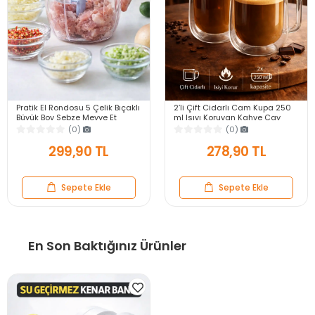
Pratik El Rondosu 5 Çelik Bıçaklı
2’li Çift Cidarlı Cam Kupa 250
Büyük Boy Sebze Meyve Et
ml Isıyı Koruyan Kahve Çay
Soğan Doğrayıcı Blender Rende
Fincanı Kulplu Espresso Cam
(0)
(0)
Mavi
Bardak
299,90 TL
278,90 TL
Sepete Ekle
Sepete Ekle
En Son Baktığınız Ürünler