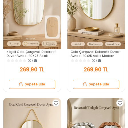
Köşeli Gold Çerçeveli Dekoratif
Gold Çerçeveli Dekoratif Duvar
Duvar Aynası 40X25 Askılı
Aynası 40x25 Askılı Modern
Modern Salon Antre Banyo
Salon Antre Banyo Yatak Odası
(0)
(0)
Yatak Odası Ayna
Aynası
269,90 TL
269,90 TL
Sepete Ekle
Sepete Ekle