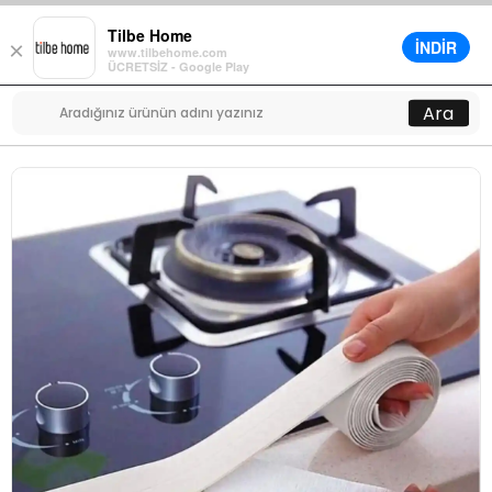
Tilbe Home
İNDİR
×
www.tilbehome.com
0
ÜCRETSİZ - Google Play
Menü
Ara