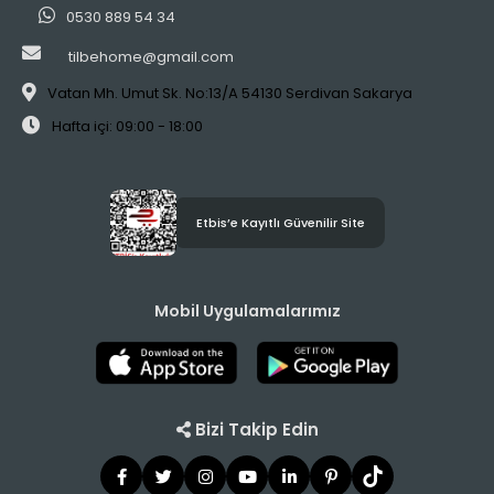
0530 889 54 34
tilbehome@gmail.com
Vatan Mh. Umut Sk. No:13/A 54130 Serdivan Sakarya
Hafta içi: 09:00 - 18:00
Etbis’e Kayıtlı Güvenilir Site
Mobil Uygulamalarımız
Bizi Takip Edin