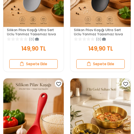
Silikon Pilav Kaşığı Ultra Sert
Silikon Pilav Kaşığı Ultra Sert
Uçlu Yanmaz Yapışmaz Isıya
Uçlu Yanmaz Yapışmaz Isıya
Dayanıklı Gri Servis Yemek
Dayanıklı Siyah Servis Yemek
(0)
(0)
Kaşığı
Kaşığı
149,90 TL
149,90 TL
Sepete Ekle
Sepete Ekle