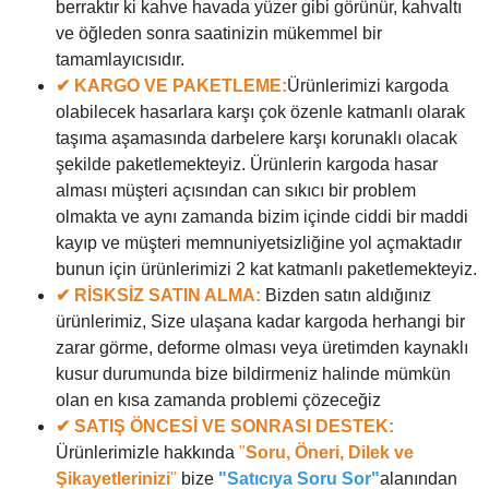
berraktır ki kahve havada yüzer gibi görünür, kahvaltı
ve öğleden sonra saatinizin mükemmel bir
tamamlayıcısıdır.
✔ KARGO VE PAKETLEME:
Ürünlerimizi kargoda
olabilecek hasarlara karşı çok özenle katmanlı olarak
taşıma aşamasında darbelere karşı korunaklı olacak
şekilde paketlemekteyiz. Ürünlerin kargoda hasar
alması müşteri açısından can sıkıcı bir problem
olmakta ve aynı zamanda bizim içinde ciddi bir maddi
kayıp ve müşteri memnuniyetsizliğine yol açmaktadır
bunun için ürünlerimizi 2 kat katmanlı paketlemekteyiz.
✔ RİSKSİZ SATIN ALMA:
Bizden satın aldığınız
ürünlerimiz, Size ulaşana kadar kargoda herhangi bir
zarar görme, deforme olması veya üretimden kaynaklı
kusur durumunda bize bildirmeniz halinde mümkün
olan en kısa zamanda problemi çözeceğiz
✔ SATIŞ ÖNCESİ VE SONRASI DESTEK:
Ürünlerimizle hakkında
"
Soru, Öneri, Dilek ve
Şikayetlerinizi
"
bize
"Satıcıya Soru Sor"
alanından