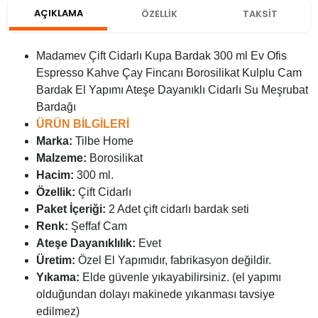
AÇIKLAMA
ÖZELLİK
TAKSİT
Madamev Çift Cidarlı Kupa Bardak 300 ml Ev Ofis
Espresso Kahve Çay Fincanı Borosilikat Kulplu Cam
Bardak El Yapımı Ateşe Dayanıklı Cidarlı Su Meşrubat
Bardağı
ÜRÜN BİLGİLERİ
Marka:
Tilbe Home
Malzeme:
Borosilikat
Hacim:
300 ml.
Özellik:
Çift Cidarlı
Paket İçeriği:
2 Adet çift cidarlı bardak seti
Renk:
Şeffaf Cam
Ateşe Dayanıklılık:
Evet
Üretim:
Özel El Yapımıdır, fabrikasyon değildir.
Yıkama:
Elde güvenle yıkayabilirsiniz. (el yapımı
olduğundan dolayı makinede yıkanması tavsiye
edilmez)