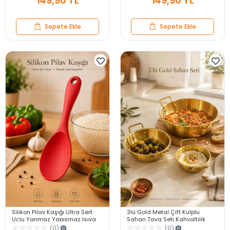
149,90 TL
149,90 TL
Sepete Ekle
Sepete Ekle
Silikon Pilav Kaşığı Ultra Sert
3lü Gold Metal Çift Kulplu
Uçlu Yanmaz Yapışmaz Isıya
Sahan Tava Seti Kahvaltılık
Dayanıklı Kırmızı Servis Yemek
Meze Menemen Mutfak Sofra
(0)
(0)