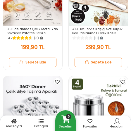
3lü Paslanmaz Çelik Metal Yan
4'lü Lüx Servis Kaşığı Seti Büyük
Soyacak Patates Sebze
Boy Paslanmaz Çelik Kaşık
Salatalık Havuç Soyacağı
Salata Yemek Mutfak Kaşığı
4.7
(3)
(0)
Mutfak Soyma Aparatı
199,90 TL
299,90 TL
Sepete Ekle
Sepete Ekle
0
Anasayfa
Kategori
Sepetim
Favoriler
Hesabım