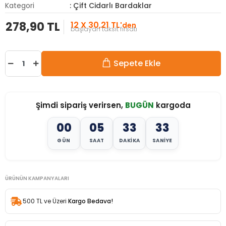
Kategori
: Çift Cidarlı Bardaklar
278,90 TL
12 X 30,21 TL
'den
başlayan taksit fırsatı
Sepete Ekle
Şimdi sipariş verirsen,
BUGÜN
kargoda
00
05
33
32
GÜN
SAAT
DAKIKA
SANIYE
ÜRÜNÜN KAMPANYALARI
500 TL ve Üzeri
Kargo Bedava!