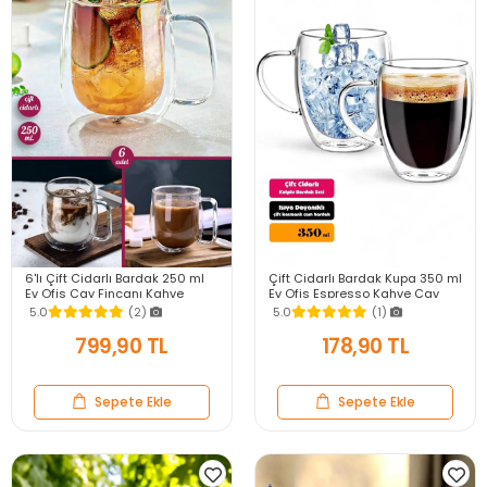
6'lı Çift Cidarlı Bardak 250 ml
Çift Cidarlı Bardak Kupa 350 ml
Ev Ofis Çay Fincanı Kahve
Ev Ofis Espresso Kahve Çay
Sunum Bardağı Dayanıklı Kupa
Fincanı Kulplu Cam Bardak
5.0
(2)
5.0
(1)
Cam Bardak
799,90 TL
178,90 TL
Sepete Ekle
Sepete Ekle