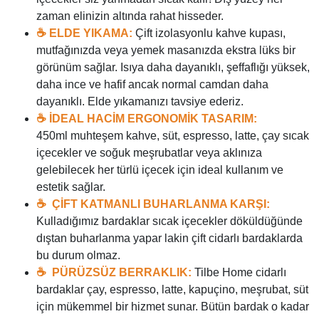
zaman elinizin altında rahat hisseder.
☕ ELDE YIKAMA:
Çift izolasyonlu kahve kupası,
mutfağınızda veya yemek masanızda ekstra lüks bir
görünüm sağlar. Isıya daha dayanıklı, şeffaflığı yüksek,
daha ince ve hafif ancak normal camdan daha
dayanıklı. Elde yıkamanızı tavsiye ederiz.
☕
İDEAL HACİM ERGONOMİK TASARIM:
450ml muhteşem kahve, süt, espresso, latte, çay sıcak
içecekler ve soğuk meşrubatlar veya aklınıza
gelebilecek her türlü içecek için ideal kullanım ve
estetik sağlar.
☕
ÇİFT KATMANLI BUHARLANMA KARŞI:
Kulladığımız bardaklar sıcak içecekler döküldüğünde
dıştan buharlanma yapar lakin çift cidarlı bardaklarda
bu durum olmaz.
☕
PÜRÜZSÜZ BERRAKLIK:
Tilbe Home cidarlı
bardaklar çay, espresso, latte, kapuçino, meşrubat, süt
için mükemmel bir hizmet sunar. Bütün bardak o kadar