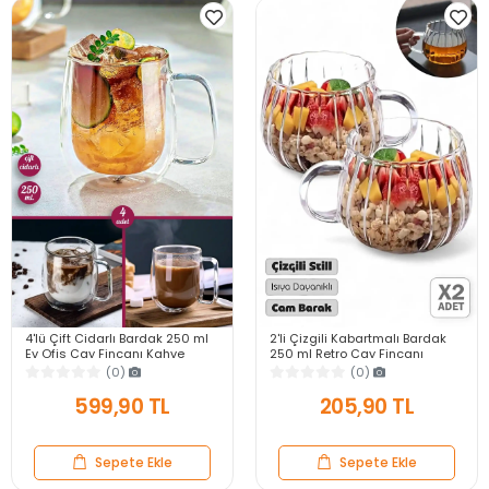
4'lü Çift Cidarlı Bardak 250 ml
2'li Çizgili Kabartmalı Bardak
Ev Ofis Çay Fincanı Kahve
250 ml Retro Çay Fincanı
Sunum Bardağı Dayanıklı Kupa
Kahve Sunum Bardağı Dayanıklı
(0)
(0)
Cam Bardak
Cam Kupa
599,90 TL
205,90 TL
Sepete Ekle
Sepete Ekle