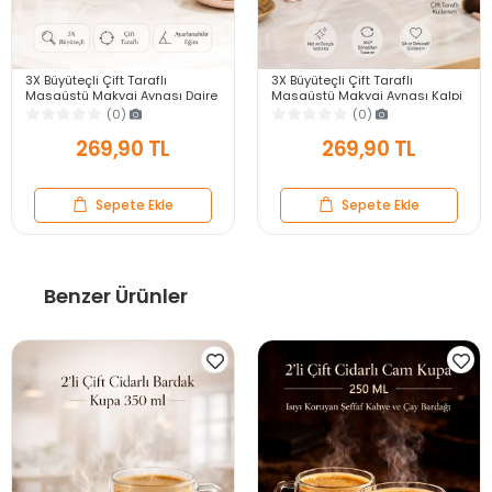
3X Büyüteçli Çift Taraflı
3X Büyüteçli Çift Taraflı
Masaüstü Makyaj Aynası Daire
Masaüstü Makyaj Aynası Kalpi
Siyah Rose Gold Standlı
Siyah Rose Gold Standlı
(0)
(0)
Dekoratif Yakın Ayna
Dekoratif Yakın Ayna
269,90 TL
269,90 TL
Sepete Ekle
Sepete Ekle
Benzer Ürünler