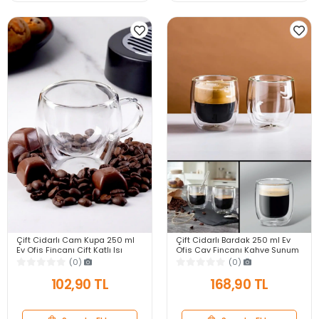
Çift Cidarlı Cam Kupa 250 ml
Çift Cidarlı Bardak 250 ml Ev
Ev Ofis Fincanı Çift Katlı Isı
Ofis Çay Fincanı Kahve Sunum
Yalıtımlı Kulplu Cam Bardak
Bardağı Dayanıklı Kupa Cam
(0)
(0)
Bardak
102,90 TL
168,90 TL