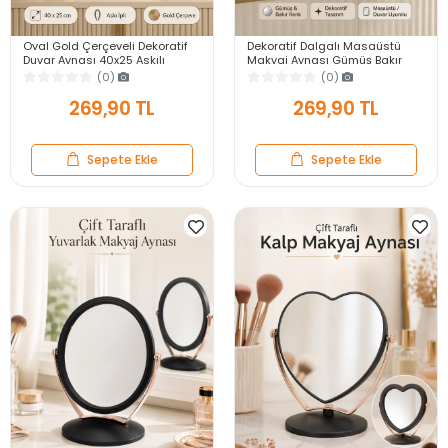
Oval Gold Çerçeveli Dekoratif
Dekoratif Dalgalı Masaüstü
Duvar Aynası 40x25 Askılı
Makyaj Aynası Gümüş Bakır
Modern Salon Antre Banyo
Çerçeveli Modern Yakın Duvar
(0)
(0)
Yatak Odası Aynası
Ayna
269,90 TL
269,90 TL
Sepete Ekle
Sepete Ekle