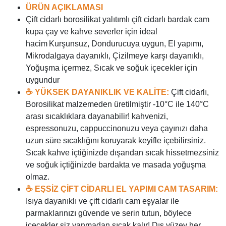
ÜRÜN AÇIKLAMASI
Çift cidarlı borosilikat yalıtımlı çift cidarlı bardak cam
kupa çay ve kahve severler için ideal
hacim
Kurşunsuz, Dondurucuya uygun, El yapımı,
Mikrodalgaya dayanıklı, Çizilmeye karşı dayanıklı,
Yoğuşma içermez, Sıcak ve soğuk içecekler için
uygundur
☕ YÜKSEK DAYANIKLIK VE KALİTE:
Çift cidarlı,
Borosilikat malzemeden üretilmiştir -10°C ile 140°C
arası sıcaklıklara dayanabilir! kahvenizi,
espressonuzu, cappuccinonuzu veya çayınızı daha
uzun süre sıcaklığını koruyarak keyifle içebilirsiniz.
Sıcak kahve içtiğinizde dışarıdan sıcak hissetmezsiniz
ve soğuk içtiğinizde bardakta ve masada yoğuşma
olmaz.
☕ EŞSİZ ÇİFT CİDARLI EL YAPIMI CAM TASARIM:
Isıya dayanıklı ve çift cidarlı cam eşyalar ile
parmaklarınızı güvende ve serin tutun, böylece
içecekler siz yanmadan sıcak kalır! Dış yüzey her