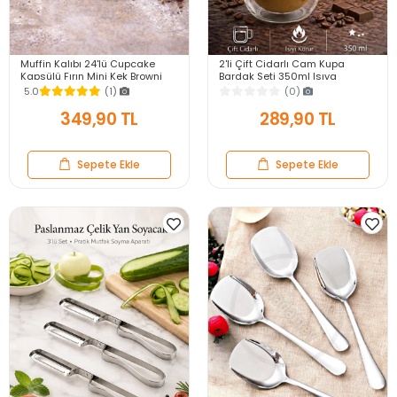
Muffin Kalıbı 24'lü Cupcake
2'li Çift Cidarlı Cam Kupa
Kapsülü Fırın Mini Kek Browni
Bardak Seti 350ml Isıya
Kekstra Kurabiye Kalıbı Muffin
Dayanıklı Espresso Sunum
5.0
(1)
(0)
Baking Pan
Kulplu Kahve Bardağı
349,90 TL
289,90 TL
Sepete Ekle
Sepete Ekle