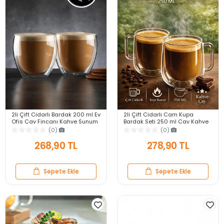
2li Çift Cidarlı Bardak 200 ml Ev
2li Çift Cidarlı Cam Kupa
Ofis Çay Fincanı Kahve Sunum
Bardak Seti 250 ml Çay Kahve
Bardağı Dayanıklı Kupa Cam
Sunum Bardağı Isıya Dayanıklı
(0)
(0)
Bardak
Still Bardak
268,90 TL
278,90 TL
Sepete Ekle
Sepete Ekle