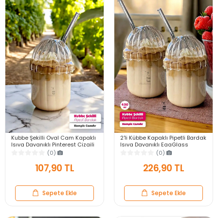
Kubbe Şekilli Oval Cam Kapaklı
2'li Kübbe Kapaklı Pipetli Bardak
Isıya Dayanıklı Pinterest Çizgili
Isıya Dayanıklı EggGlass
Bardak Kahve Sunum Bardağı
İskandinav Kahve Sunum
(0)
(0)
430ml
Bardağı 430ml Set
107,90 TL
226,90 TL
Sepete Ekle
Sepete Ekle