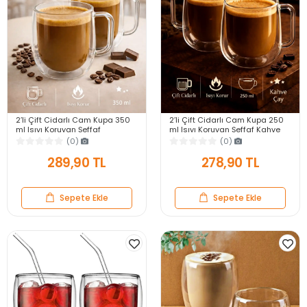
2’li Çift Cidarlı Cam Kupa 350
2’li Çift Cidarlı Cam Kupa 250
ml Isıyı Koruyan Şeffaf
ml Isıyı Koruyan Şeffaf Kahve
Espresso Kahve Çay Fincanı
Çay Fincanı Kulplu Espresso
(0)
(0)
Kulplu Cam Bardak
Cam Bardak
289,90 TL
278,90 TL
Sepete Ekle
Sepete Ekle