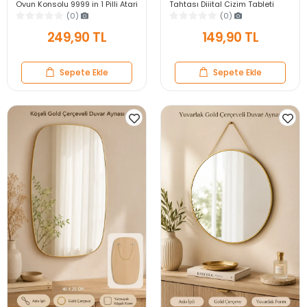
Oyun Konsolu 9999 in 1 Pilli Atari
Tahtası Dijital Çizim Tableti
Eğlenceli Çocuk Oyuncağı
Kalemli Silinebilir 8.5′ Oyuncak
(0)
(0)
Not Defteri
249,90 TL
149,90 TL
Sepete Ekle
Sepete Ekle