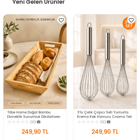
Yeni Gelen Ürünler
Tilbe Home Doğal Bambu
3’lü Çelik Çırpıcı Seti Yumurta
Ekmeklik Sunumluk Dikdörtgen
Krema Kek Hamuru Çırpma Teli
Kahvaltı ve Servis Sepeti
Pratik Sos Karıştırıcı Mutfak Teli
(0)
(0)
249,90 TL
249,90 TL