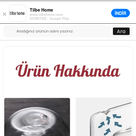
Tilbe Home
İNDİR
×
www.tilbehome.com
0
ÜCRETSİZ - Google Play
Menü
Ara