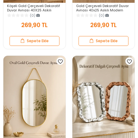
Köşeli Gold Çerçeveli Dekoratif
Gold Çerçeveli Dekoratif Duvar
Duvar Aynası 40X25 Askılı
Aynası 40x25 Askılı Modern
Modern Salon Antre Banyo
Salon Antre Banyo Yatak Odası
(0)
(0)
Yatak Odası Ayna
Aynası
269,90 TL
269,90 TL
Sepete Ekle
Sepete Ekle