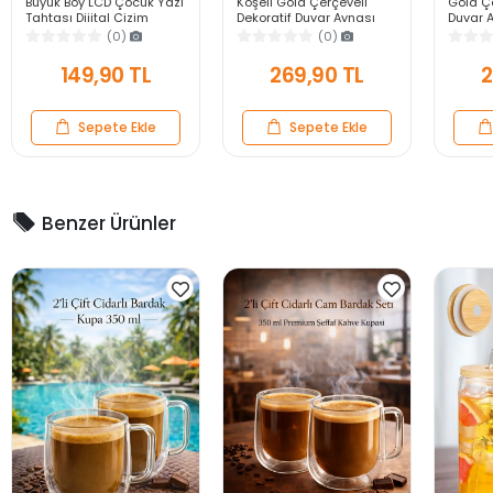
Büyük Boy LCD Çocuk Yazı
Köşeli Gold Çerçeveli
Gold Çe
Tahtası Dijital Çizim
Dekoratif Duvar Aynası
Duvar A
Tableti Kalemli Silinebilir
40X25 Askılı Modern
Modern
(0)
(0)
8.5′ Oyuncak Not Defteri
Salon Antre Banyo Yatak
Banyo 
Odası Ayna
Aynası
149,90 TL
269,90 TL
2
Sepete Ekle
Sepete Ekle
Benzer Ürünler