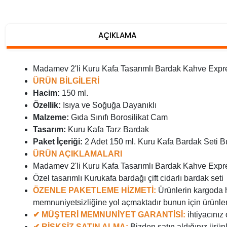
AÇIKLAMA
Madamev 2'li Kuru Kafa Tasarımlı Bardak Kahve Expres
ÜRÜN BİLGİLERİ
Hacim:
150 ml.
Özellik:
Isıya ve Soğuğa Dayanıklı
Malzeme:
Gıda Sınıfı Borosilikat Cam
Tasarım:
Kuru Kafa Tarz Bardak
Paket İçeriği:
2 Adet 150 ml. Kuru Kafa Bardak Seti B
ÜRÜN AÇIKLAMALARI
Madamev 2'li Kuru Kafa Tasarımlı Bardak Kahve Expres
Özel tasarımlı Kurukafa bardağı çift cidarlı bardak seti
ÖZENLE PAKETLEME HİZMETİ:
Ürünlerin kargoda h
memnuniyetsizliğine yol açmaktadır bunun için ürünler
✔ MÜŞTERİ MEMNUNİYET GARANTİSİ:
ihtiyacınız
✔ RİSKSİZ SATIN ALMA:
Bizden satın aldığınız ürün