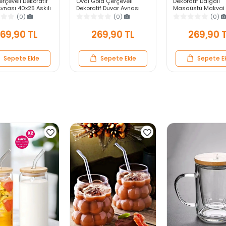
rçeveli Dekoratif
Oval Gold Çerçeveli
Dekoratif Dalgalı
ynası 40x25 Askılı
Dekoratif Duvar Aynası
Masaüstü Makyaj 
 Salon Antre
40x25 Askılı Modern
Gümüş Bakır Çerçe
(0)
(0)
(0)
Yatak Odası
Salon Antre Banyo Yatak
Modern Yakın Duv
Odası Aynası
69,90 TL
269,90 TL
269,90 
Sepete Ekle
Sepete Ekle
Sepete E