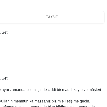
TAKSİT
. Set
. Set
e aynı zamanda bizim içinde ciddi bir maddi kayıp ve müşteri
kullanın memnun kalmazsanız bizimle iletişime geçin.
me, deforme olması durumunda bize bildirmeniz durumunda