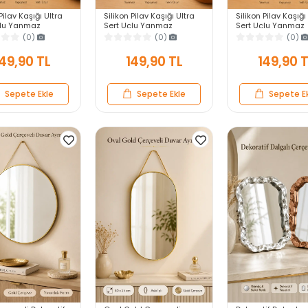
Pilav Kaşığı Ultra
Silikon Pilav Kaşığı Ultra
Silikon Pilav Kaşığı
çlu Yanmaz
Sert Uçlu Yanmaz
Sert Uçlu Yanmaz
z Isıya Dayanıklı
Yapışmaz Isıya Dayanıklı
Yapışmaz Isıya Day
(0)
(0)
(0)
vis Yemek Kaşığı
Siyah Servis Yemek Kaşığı
Kırmızı Servis Yem
Kaşığı
49,90 TL
149,90 TL
149,90 
Sepete Ekle
Sepete Ekle
Sepete E