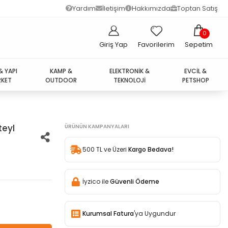
Yardım
İletişim
Hakkımızda
Toptan Satış
0
Giriş Yap
Favorilerim
Sepetim
& YAPI
KAMP &
ELEKTRONİK &
EVCİL &
KET
OUTDOOR
TEKNOLOJİ
PETSHOP
teyl
ÜRÜNÜN KAMPANYALARI
500 TL ve Üzeri
Kargo Bedava!
İyzico ile
Güvenli Ödeme
Kurumsal Fatura
'ya Uygundur