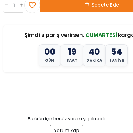
Sepete Ekle
Şimdi sipariş verirsen,
CUMARTESİ
karg
00
19
40
52
GÜN
SAAT
DAKIKA
SANIYE
Bu ürün için henüz yorum yapılmadı.
Yorum Yap