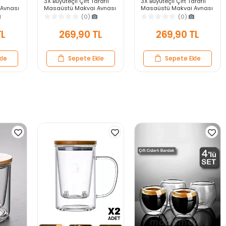
3X Büyüteçli Çift Taraflı
3X Büyüteçli Çift Taraflı
Aynası
Masaüstü Makyaj Aynası
Masaüstü Makyaj Aynası
veli
Daire Siyah Rose Gold
Kalpi Siyah Rose Gold
(0)
(0)
ar Ayna
Standlı Dekoratif Yakın
Standlı Dekoratif Yakın
Ayna
Ayna
TL
269,90 TL
269,90 TL
kle
Sepete Ekle
Sepete Ekle