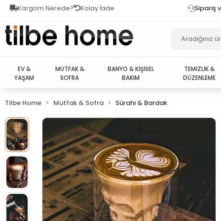
Kargom Nerede?
Kolay İade
Sipariş 
EV &
MUTFAK &
BANYO & KİŞİSEL
TEMİZLİK &
YAŞAM
SOFRA
BAKIM
DÜZENLEME
Tilbe Home
Mutfak & Sofra
Sürahi & Bardak