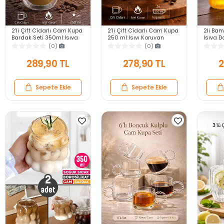
2'li Çift Cidarlı Cam Kupa
2’li Çift Cidarlı Cam Kupa
2li Bam
Bardak Seti 350ml Isıya
250 ml Isıyı Koruyan
Isıya 
Dayanıklı Espresso
Kahve Çay Fincanı Kulplu
Bardak
(0)
(0)
Sunum Kulplu Kahve
Espresso Cam Bardak
Şekilli
Bardağı
Bardağ
289,90 TL
278,90 TL
2
Sepete Ekle
Sepete Ekle