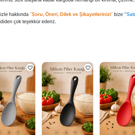
izle hakkında
"
Soru, Öneri, Dilek ve Şikayetlerinizi
"
bize
"Sat
mdiden çok teşekkür ederiz.