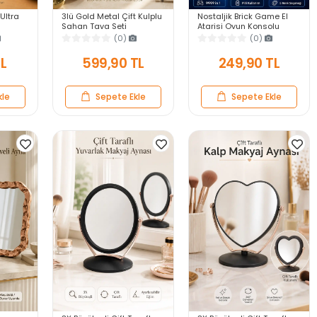
 Ultra
3lü Gold Metal Çift Kulplu
Nostaljik Brick Game El
Sahan Tava Seti
Atarisi Oyun Konsolu
anıklı
Kahvaltılık Meze
9999 in 1 Pilli Atari
(0)
(0)
ek
Menemen Mutfak Sofra
Eğlenceli Çocuk Oyuncağı
Sunum Kabı Seti
TL
599,90 TL
249,90 TL
kle
Sepete Ekle
Sepete Ekle