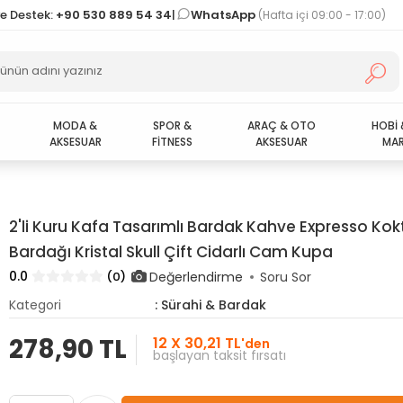
ve Destek:
+90 530 889 54 34
|
WhatsApp
(Hafta içi 09:00 - 17:00)
MODA &
SPOR &
ARAÇ & OTO
HOBİ 
AKSESUAR
FİTNESS
AKSESUAR
MAR
2'li Kuru Kafa Tasarımlı Bardak Kahve Expresso Kok
Bardağı Kristal Skull Çift Cidarlı Cam Kupa
0.0
Değerlendirme
(0)
Soru Sor
Kategori
: Sürahi & Bardak
278,90 TL
12 X 30,21 TL
'den
başlayan taksit fırsatı