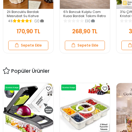
2li Boncuklu Bardak
6’lı Boncuk Kulplu Cam
3’lü Çif
Meşrubat Su Kahve
Kupa Bardak Takımı Retro
Kristal
Sunum Bardağı Isıya
Espresso Çay Kahve
Sıcak 
4.5
(2)
(0)
Dayanıklı Borosilikat Cam
Meşrubat Bardağı Seti
Süt Kup
Retro Bardaklar
100ml
170,90 TL
268,90 TL
3
Sepete Ekle
Sepete Ekle
Popüler Ürünler
Ücretsiz Kargo
Ücretsiz Kargo