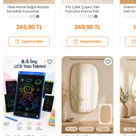
Tilbe Home Doğal Bambu
3’lü Çelik Çırpıcı Seti
Silikon 
Ekmeklik Sunumluk
Yumurta Krema Kek
Sert U
Dikdörtgen Kahvaltı ve
Hamuru Çırpma Teli Pratik
Yapışma
(0)
(0)
Servis Sepeti
Sos Karıştırıcı Mutfak Teli
Gri Ser
249,90 TL
249,90 TL
1
Sepete Ekle
Sepete Ekle