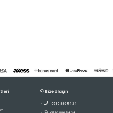
tleri
Bize Ulaşın
0530 889 54 34
im
0530 889 54 34