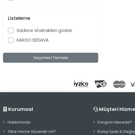
Listeleme
Sadece stoktakileri göster
KARGO BEDAVA
Seçimleri Temizle
Kurumsal
Müşteri Hizme
Hakkımızda
Kargom Nerede?
Tilbe Home Güvenilir mi?
Kolay İade & Değiş