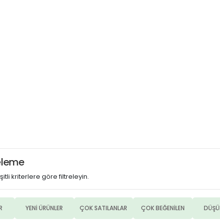
releme
itli kriterlere göre filtreleyin.
R
YENİ ÜRÜNLER
ÇOK SATILANLAR
ÇOK BEĞENİLEN
DÜŞÜ