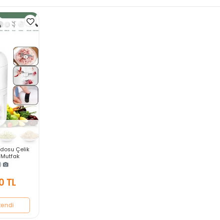
kendi
ondosu Çelik
l Mutfak
 Rondo
)
ıcı Rende
0 TL
kendi