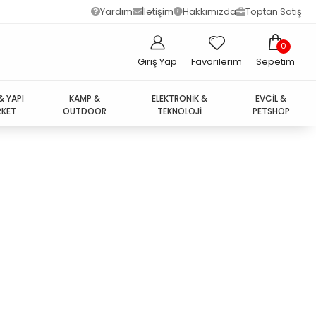
Yardım
İletişim
Hakkımızda
Toptan Satış
0
Giriş Yap
Favorilerim
Sepetim
& YAPI
KAMP &
ELEKTRONİK &
EVCİL &
KET
OUTDOOR
TEKNOLOJİ
PETSHOP