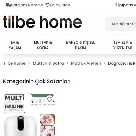
Kargom Nerede?
Kolay İade
Sipariş 
EV &
MUTFAK &
BANYO & KİŞİSEL
TEMİZLİK &
YAŞAM
SOFRA
BAKIM
DÜZENLEME
Tilbe Home
Mutfak & Sofra
Mutfak Aletleri
Doğrayıcı & 
Kategorinin Çok Satanları