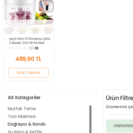
Stok Tükendi
Şarjlı Mini El Rondosu Çelik
3 Bıçaklı 250 Ml Mutfak
Robotu Hazneli Rondo
(0)
Sebze Et Doğrayıcı Rende
489,90 TL
Stok Tükendi
Ürün Filt
Alt Kategoriler
Ürünlerinizi çeş
Mutfak Tartısı
Tost Makinesi
Doğrayıcı & Rondo
ÖNERİLENLE
Su Isıtıcı & Kettle