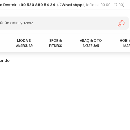
ve Destek:
+90 530 889 54 34
|
WhatsApp
(Hafta içi 09:00 - 17:00)
MODA &
SPOR &
ARAÇ & OTO
HOBİ 
AKSESUAR
FİTNESS
AKSESUAR
MAR
Rondo