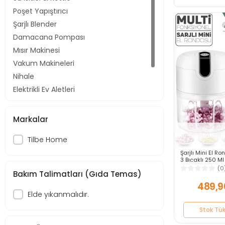
Poşet Yapıştırıcı
Şarjlı Blender
Damacana Pompası
Mısır Makinesi
Vakum Makineleri
Nihale
Elektrikli Ev Aletleri
Kahve Köpürtücü
Baharat Öğütücü
Markalar
Stok Tü
Tilbe Home
Şarjlı Mini El R
3 Bıçaklı 250 M
Robotu Hazneli
(0
Bakım Talimatları (Gıda Temas)
Sebze Et Doğray
489,9
Elde yıkanmalıdır.
Stok Tü