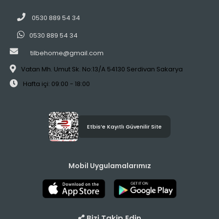
0530 889 54 34
0530 889 54 34
tilbehome@gmail.com
Vatan Mh. Umut Sk. No:13/A 54130 Serdivan Sakarya
Hafta içi: 09:00 - 18:00
Etbis’e Kayıtlı Güvenilir Site
Mobil Uygulamalarımız
Bizi Takip Edin