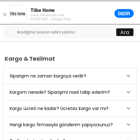
Tilbe Home
İNDİR
×
www.tilbehome.com
0
ÜCRETSİZ - Google Play
Menü
Ara
Kargo & Teslimat
Siparişim ne zaman kargoya verilir?
Kargom nerede? Siparişimi nasıl takip ederim?
Kargo ücreti ne kadar? Ücretsiz kargo var mı?
Hangi kargo firmasıyla gönderim yapıyorsunuz?