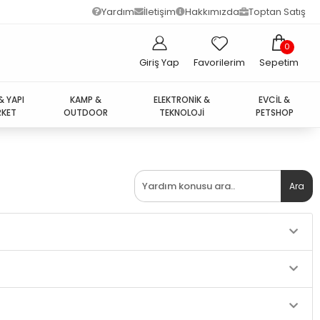
Yardım
İletişim
Hakkımızda
Toptan Satış
0
Giriş Yap
Favorilerim
Sepetim
& YAPI
KAMP &
ELEKTRONİK &
EVCİL &
KET
OUTDOOR
TEKNOLOJİ
PETSHOP
Ara