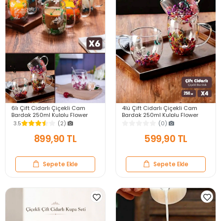
6lı Çift Cidarlı Çiçekli Cam
4lü Çift Cidarlı Çiçekli Cam
Bardak 250ml Kulplu Flower
Bardak 250ml Kulplu Flower
Cup Meşrubat El Yapımı Kahve
Cup Meşrubat El Yapımı Kahve
3.5
(2)
(0)
Sunum Bardağı
Sunum Bardağı
899,90 TL
599,90 TL
Sepete Ekle
Sepete Ekle