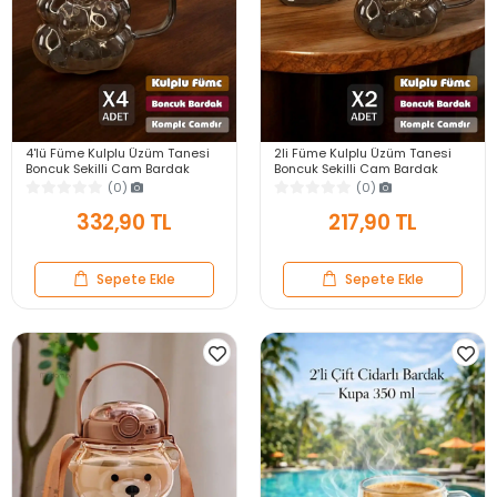
4'lü Füme Kulplu Üzüm Tanesi
2li Füme Kulplu Üzüm Tanesi
Boncuk Şekilli Cam Bardak
Boncuk Şekilli Cam Bardak
350ml Isıya Dayanıklı Kahve
350ml Isıya Dayanıklı Kahve
(0)
(0)
Sunum Bardağı
Sunum Bardağı
332,90 TL
217,90 TL
Sepete Ekle
Sepete Ekle