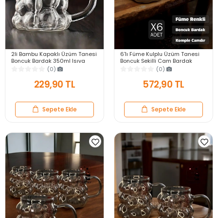
2li Bambu Kapaklı Üzüm Tanesi
6'lı Füme Kulplu Üzüm Tanesi
Boncuk Bardak 350ml Isıya
Boncuk Şekilli Cam Bardak
Dayanıklı Cam Pipetli Kahve
350ml Isıya Dayanıklı Kahve
(0)
(0)
Sunum Bardağı
Sunum Bardağı
229,90 TL
572,90 TL
Sepete Ekle
Sepete Ekle