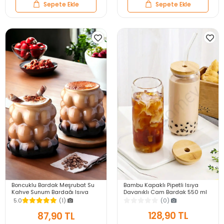
Sepete Ekle
Sepete Ekle
Bambu Kapaklı Pipetli Isıya
Boncuklu Bardak Meşrubat Su
Dayanıklı Cam Bardak 550 ml
Kahve Sunum Bardağı Isıya
Kola Kutu Şekilli Kahve Sunum
Dayanıklı Borosilikat Cam Retro
(0)
5.0
(1)
Bardağı
Bardak
128,90 TL
87,90 TL