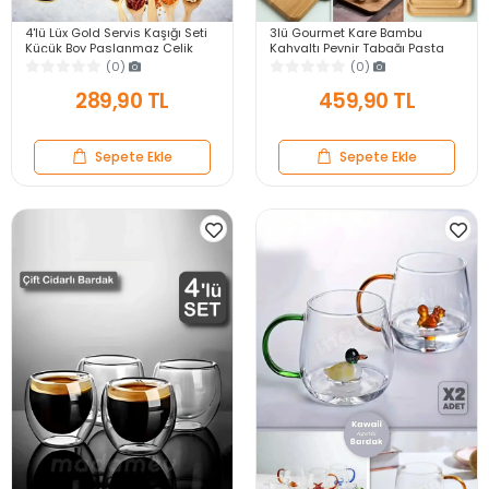
4'lü Lüx Gold Servis Kaşığı Seti
3lü Gourmet Kare Bambu
Küçük Boy Paslanmaz Çelik
Kahvaltı Peynir Tabağı Pasta
Kaşık Salata Yemek Mutfak
Servis Sunum Tepsi İkramlık
(0)
(0)
Kaşığı
Bambu Tabak Seti
289,90 TL
459,90 TL
Sepete Ekle
Sepete Ekle