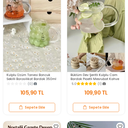
Kulplu Üzüm Tanesi Boncuk
Büklüm Dev Şeritli Kulplu Cam
Şekilli Borosilikat Bardak 350ml
Bardak Pipetli Meşrubat Kahve
Isıya Dayanıklı Kahve Sunum
Sunum Kokteyl Bardağı 400ml
(0)
5.0
(1)
Bardağı
Seti
105,90 TL
109,90 TL
Sepete Ekle
Sepete Ekle