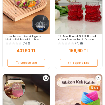
Cam Tencere Ayıcık Figürlü
3'lü Mini Boncuk Şekilli Bardak
Minimalist Borosilikat Isıya
Kahve Sunum Bardağı Isıya
Dayanıklı Ocaküstü Tencere
Dayanıklı Üzüm Bardak 90 ml.
(0)
(0)
1500ml
401,90 TL
156,90 TL
Sepete Ekle
Sepete Ekle