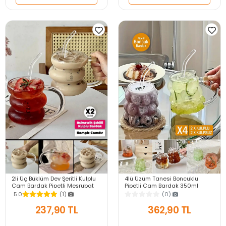
2li Üç Büklüm Dev Şeritli Kulplu
4lü Üzüm Tanesi Boncuklu
Cam Bardak Pipetli Meşrubat
Pipetli Cam Bardak 350ml
Kahve Sunum Kokteyl Bardağı
Kulplu Kulpsuz Meşrubat Su
5.0
(1)
(0)
400ml Seti
Kahve Sunum Bardağı
237,90 TL
362,90 TL