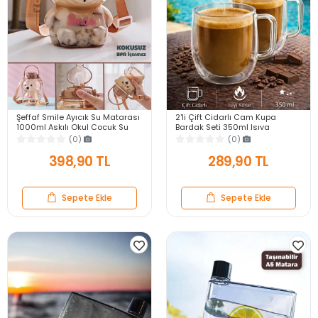
Şeffaf Smile Ayıcık Su Matarası
2'li Çift Cidarlı Cam Kupa
1000ml Askılı Okul Çocuk Su
Bardak Seti 350ml Isıya
Şişesi Pipetli Sızdırmaz Kokusuz
Dayanıklı Espresso Sunum
(0)
(0)
Suluk
Kulplu Kahve Bardağı
398,90 TL
289,90 TL
Sepete Ekle
Sepete Ekle