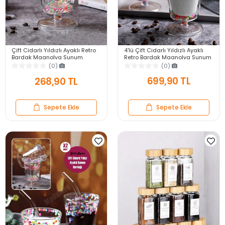
4'lü Çift Cidarlı Yıldızlı Ayaklı
Çift Cidarlı Yıldızlı Ayaklı Retro
Retro Bardak Magnolya Sunum
Bardak Magnolya Sunum
Kasesi ve Pipetli Kahve Bardağı
Kasesi ve Pipetli Kahve Bardağı
(0)
(0)
350ml
350ml
699,90 TL
268,90 TL
Sepete Ekle
Sepete Ekle