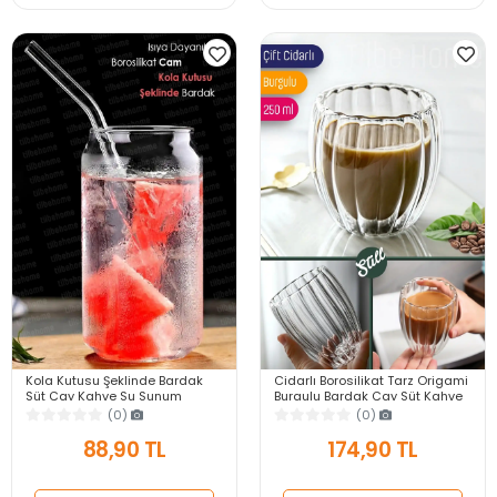
Kola Kutusu Şeklinde Bardak
Cidarlı Borosilikat Tarz Origami
Süt Çay Kahve Su Sunum
Burgulu Bardak Çay Süt Kahve
Bardağı Isıya Dayanıklı
Kupası Sıcak Soğuk İçecek
(0)
(0)
Borosilikat Bardak
Bardağı
88,90 TL
174,90 TL