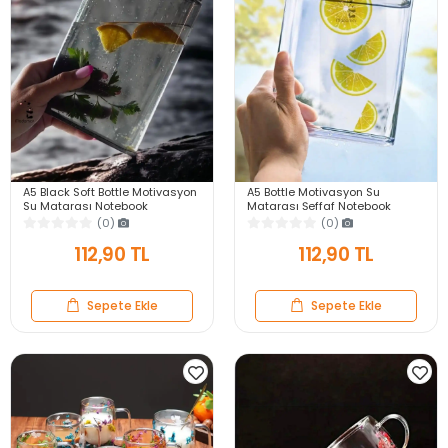
A5 Black Soft Bottle Motivasyon
A5 Bottle Motivasyon Su
Su Matarası Notebook
Matarası Şeffaf Notebook
Taşınabilir Sporcu Suluk Su
Taşınabilir Sporcu Suluk Su
(0)
(0)
Şişesi 350ml
Şişesi 350ml
112,90 TL
112,90 TL
Sepete Ekle
Sepete Ekle