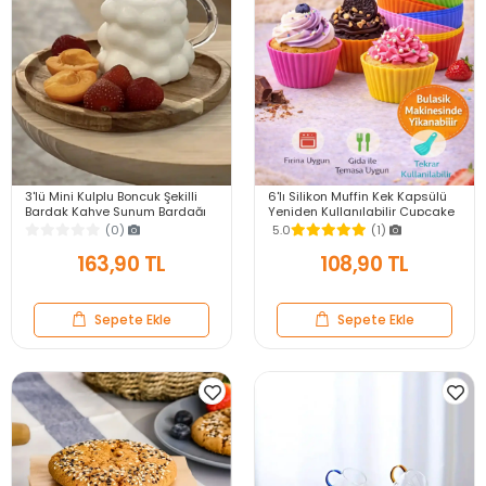
3'lü Mini Kulplu Boncuk Şekilli
6'lı Silikon Muffin Kek Kapsülü
Bardak Kahve Sunum Bardağı
Yeniden Kullanılabilir Cupcake
Isıya Dayanıklı Üzüm Bardak 90
Browni Kek Kalıbı Renkli
(0)
5.0
(1)
ml.
163,90 TL
108,90 TL
Sepete Ekle
Sepete Ekle