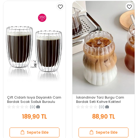
Çift Cidarlı Isıya Dayanıklı Cam
İskandinav Tarz Burgu Cam
Bardak Sıcak Soğuk Burgulu
Bardak Seti Kahve Kokteyl
Çay Süt Kahve Kupası Bardağı
Sunum Bardağı Borosilikat 400
(0)
(0)
350ml
ml.
189,90 TL
88,90 TL
Sepete Ekle
Sepete Ekle