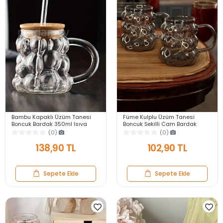
Bambu Kapaklı Üzüm Tanesi
Füme Kulplu Üzüm Tanesi
Boncuk Bardak 350ml Isıya
Boncuk Şekilli Cam Bardak
Dayanıklı Cam Pipetli Kahve
350ml Isıya Dayanıklı Kahve
(0)
(0)
Sunum Bardağı
Sunum Bardağı
138,90 TL
102,90 TL
Sepete Ekle
Sepete Ekle