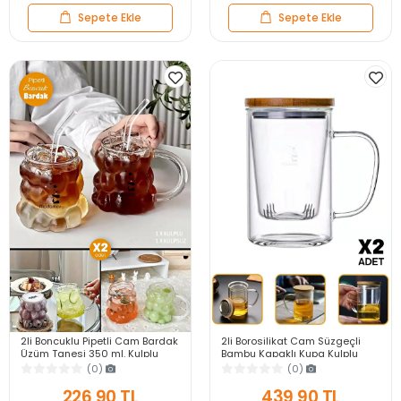
Sepete Ekle
Sepete Ekle
2li Boncuklu Pipetli Cam Bardak
2li Borosilikat Cam Süzgeçli
Üzüm Tanesi 350 ml. Kulplu
Bambu Kapaklı Kupa Kulplu
Kulpsuz Meşrubat Su Kahve
Demlik Tarz Çift Kat Bitki Çay
(0)
(0)
Sunum Bardağı
Bardağı 400ml
226,90 TL
439,90 TL