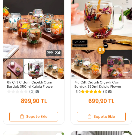
6lı Çift Cidarlı Çiçekli Cam
4lü Çift Cidarlı Çiçekli Cam
Bardak 350ml Kulplu Flower
Bardak 350ml Kulplu Flower
Cup Meşrubat El Yapımı Kahve
Cup Meşrubat El Yapımı Kahve
(0)
5.0
(1)
Sunum Bardağı
Sunum Bardağı
899,90 TL
699,90 TL
Sepete Ekle
Sepete Ekle