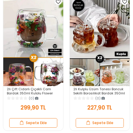
2li Çift Cidarlı Çiçekli Cam
2li Kulplu Üzüm Tanesi Boncuk
Bardak 350ml Kulplu Flower
Şekilli Borosilikat Bardak 350ml
Cup Meşrubat El Yapımı Kahve
Isıya Dayanıklı Kahve Sunum
(0)
(0)
Sunum Bardağı
Bardağı
299,90 TL
227,90 TL
Sepete Ekle
Sepete Ekle