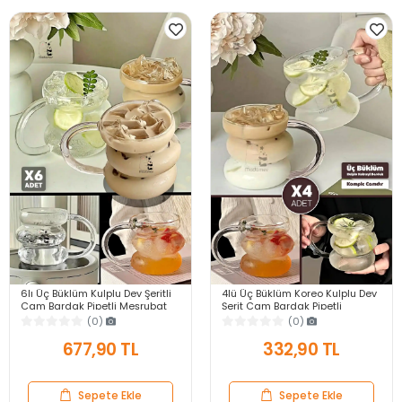
6lı Üç Büklüm Kulplu Dev Şeritli
4lü Üç Büklüm Koreo Kulplu Dev
Cam Bardak Pipetli Meşrubat
Şerit Cam Bardak Pipetli
Kahve Sunum Kokteyl Bardağı
Meşrubat Kahve Sunum Kokteyl
(0)
(0)
400ml Seti
Bardağı 400ml
677,90 TL
332,90 TL
Sepete Ekle
Sepete Ekle