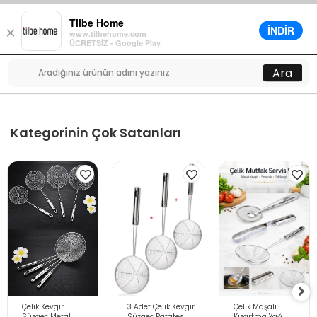
Tilbe Home
İNDİR
×
www.tilbehome.com
0
ÜCRETSİZ - Google Play
Menü
Ara
Kategorinin Çok Satanları
Çelik Kevgir
3 Adet Çelik Kevgir
Çelik Maşalı
Süzgeç Metal
Süzgeç Patates
Kızartma Yağ