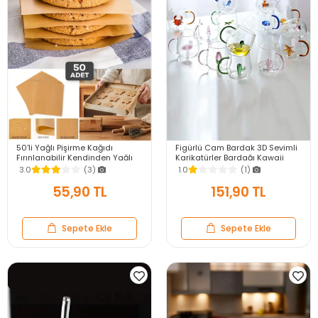
50'li Yağlı Pişirme Kağıdı
Figürlü Cam Bardak 3D Sevimli
Fırınlanabilir Kendinden Yağlı
Karikatürler Bardağı Kawaii
Fırın Kağıdı Airfryer Kağıdı
Renkli Kulplu Sunum Fincanı
3.0
(3)
1.0
(1)
40X30
350 ml.
55,90 TL
151,90 TL
Sepete Ekle
Sepete Ekle