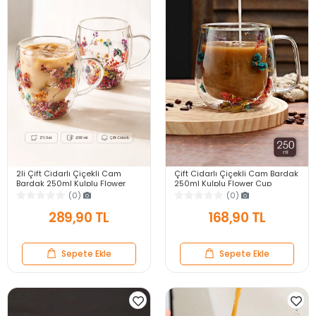
2li Çift Cidarlı Çiçekli Cam
Çift Cidarlı Çiçekli Cam Bardak
Bardak 250ml Kulplu Flower
250ml Kulplu Flower Cup
Cup Meşrubat El Yapımı Kahve
Meşrubat El Yapımı Kahve
(0)
(0)
Sunum Bardağı
Sunum Bardağı
289,90 TL
168,90 TL
Sepete Ekle
Sepete Ekle