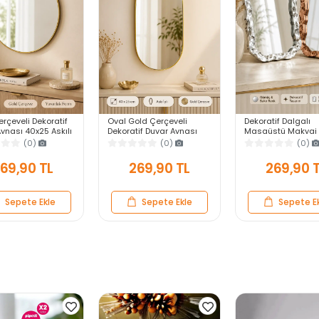
rçeveli Dekoratif
Oval Gold Çerçeveli
Dekoratif Dalgalı
ynası 40x25 Askılı
Dekoratif Duvar Aynası
Masaüstü Makyaj 
 Salon Antre
40x25 Askılı Modern
Gümüş Bakır Çerçe
(0)
(0)
(0)
Yatak Odası
Salon Antre Banyo Yatak
Modern Yakın Duv
Odası Aynası
69,90 TL
269,90 TL
269,90 
Sepete Ekle
Sepete Ekle
Sepete E