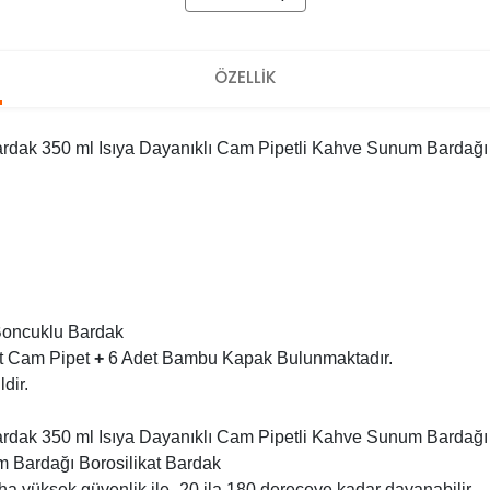
ÖZELLİK
dak 350 ml Isıya Dayanıklı Cam Pipetli Kahve Sunum Bardağı 
Boncuklu Bardak
t Cam Pipet
+
6 Adet Bambu Kapak Bulunmaktadır.
ldir.
dak 350 ml Isıya Dayanıklı Cam Pipetli Kahve Sunum Bardağı 
m Bardağı Borosilikat Bardak
ha yüksek güvenlik ile -20 ila 180 dereceye kadar dayanabilir.