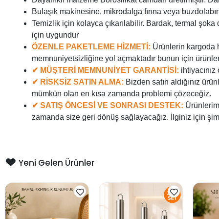
Bulaşık makinesine, mikrodalga fırına veya buzdolabına 
Temizlik için kolayca çıkarılabilir. Bardak, termal şo
için uygundur
ÖZENLE PAKETLEME HİZMETİ:
Ürünlerin kargoda h
memnuniyetsizliğine yol açmaktadır bunun için ürünler
✔ MÜŞTERİ MEMNUNİYET GARANTİSİ:
ihtiyacınız
✔ RİSKSİZ SATIN ALMA:
Bizden satın aldığınız ürün
mümkün olan en kısa zamanda problemi çözeceğiz.
✔ SATIŞ ÖNCESİ VE SONRASI DESTEK:
Ürünlerim
zamanda size geri dönüş sağlayacağız. İlginiz için şi
Yeni Gelen Ürünler