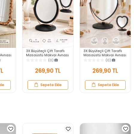
3X Büyüteçli Çift Taraflı
3X Büyüteçli Çift Taraflı
Aynası
Masaüstü Makyaj Aynası
Masaüstü Makyaj Aynası
veli
Daire Siyah Rose Gold
Kalpi Siyah Rose Gold
(0)
(0)
ar Ayna
Standlı Dekoratif Yakın
Standlı Dekoratif Yakın
Ayna
Ayna
TL
269,90 TL
269,90 TL
kle
Sepete Ekle
Sepete Ekle