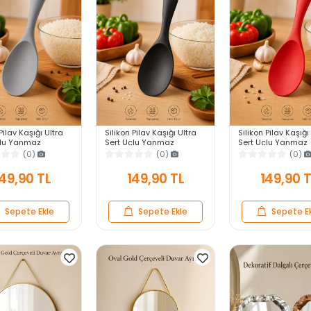
Pilav Kaşığı Ultra
Silikon Pilav Kaşığı Ultra
Silikon Pilav Kaşığı
çlu Yanmaz
Sert Uçlu Yanmaz
Sert Uçlu Yanmaz
z Isıya Dayanıklı
Yapışmaz Isıya Dayanıklı
Yapışmaz Isıya Day
(0)
(0)
(0)
vis Yemek Kaşığı
Siyah Servis Yemek Kaşığı
Kırmızı Servis Yem
Kaşığı
49,90 TL
149,90 TL
149,90 
Sepete Ekle
Sepete Ekle
Sepete E