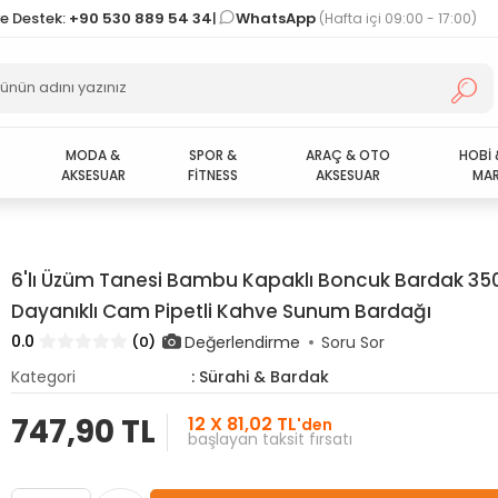
ve Destek:
+90 530 889 54 34
|
WhatsApp
(Hafta içi 09:00 - 17:00)
MODA &
SPOR &
ARAÇ & OTO
HOBİ 
AKSESUAR
FİTNESS
AKSESUAR
MAR
6'lı Üzüm Tanesi Bambu Kapaklı Boncuk Bardak 350
Dayanıklı Cam Pipetli Kahve Sunum Bardağı
0.0
Değerlendirme
(0)
Soru Sor
Kategori
: Sürahi & Bardak
747,90 TL
12 X 81,02 TL
'den
başlayan taksit fırsatı