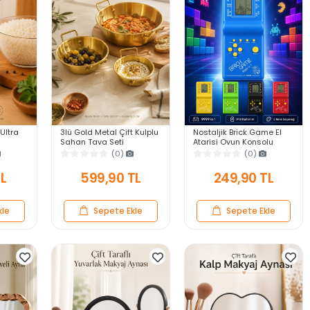
 Ultra
3lü Gold Metal Çift Kulplu
Nostaljik Brick Game El
Sahan Tava Seti
Atarisi Oyun Konsolu
anıklı
Kahvaltılık Meze
9999 in 1 Pilli Atari
(0)
(0)
ek
Menemen Mutfak Sofra
Eğlenceli Çocuk Oyuncağı
Sunum Kabı Seti
TL
599,90 TL
249,90 TL
kle
Sepete Ekle
Sepete Ekle