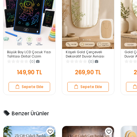
Büyük Boy LCD Çocuk Yazı
Köşeli Gold Çerçeveli
Gold Çe
Tahtası Dijital Çizim
Dekoratif Duvar Aynası
Duvar A
Tableti Kalemli Silinebilir
40X25 Askılı Modern
Modern
(0)
(0)
8.5′ Oyuncak Not Defteri
Salon Antre Banyo Yatak
Banyo 
Odası Ayna
Aynası
149,90 TL
269,90 TL
2
Sepete Ekle
Sepete Ekle
Benzer Ürünler