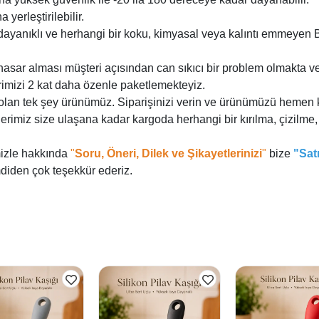
yerleştirilebilir.
ka dayanıklı ve herhangi bir koku, kimyasal veya kalıntı emmeyen 
asar alması müşteri açısından can sıkıcı bir problem olmakta v
imizi 2 kat daha özenle paketlemekteyiz.
 olan tek şey ürünümüz. Siparişinizi verin ve ürünümüzü hemen 
lerimiz size ulaşana kadar kargoda herhangi bir kırılma, çizil
izle hakkında
"
Soru, Öneri, Dilek ve Şikayetlerinizi
"
bize
"Sat
mdiden çok teşekkür ederiz.