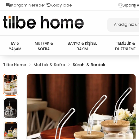
Kargom Nerede?
Kolay İade
Sipariş 
EV &
MUTFAK &
BANYO & KİŞİSEL
TEMİZLİK &
YAŞAM
SOFRA
BAKIM
DÜZENLEME
Tilbe Home
Mutfak & Sofra
Sürahi & Bardak