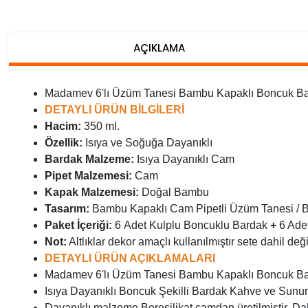
AÇIKLAMA
Madamev 6'lı Üzüm Tanesi Bambu Kapaklı Boncuk Bar
DETAYLI ÜRÜN BİLGİLERİ
Hacim:
350 ml.
Özellik:
Isıya ve Soğuğa Dayanıklı
Bardak Malzeme:
Isıya Dayanıklı Cam
Pipet Malzemesi:
Cam
Kapak Malzemesi:
Doğal Bambu
Tasarım:
Bambu Kapaklı Cam Pipetli Üzüm Tanesi / 
Paket İçeriği:
6 Adet Kulplu Boncuklu Bardak
+
6 Ade
Not:
Altlıklar dekor amaçlı kullanılmıştır sete dahil deği
DETAYLI ÜRÜN AÇIKLAMALARI
Madamev 6'lı Üzüm Tanesi Bambu Kapaklı Boncuk Bar
Isıya Dayanıklı Boncuk Şekilli Bardak Kahve ve Sunu
Dayanıklı malzeme Borosilikat camdan üretilmiştir. Da