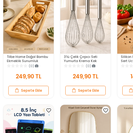
Tilbe Home Doğal Bambu
3’lü Çelik Çırpıcı Seti
Silikon 
Ekmeklik Sunumluk
Yumurta Krema Kek
Sert U
Dikdörtgen Kahvaltı ve
Hamuru Çırpma Teli Pratik
Yapışma
(0)
(0)
Servis Sepeti
Sos Karıştırıcı Mutfak Teli
Gri Ser
249,90 TL
249,90 TL
1
Sepete Ekle
Sepete Ekle