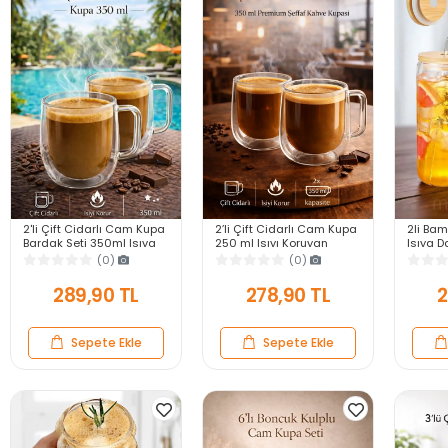
2'li Çift Cidarlı Cam Kupa
2’li Çift Cidarlı Cam Kupa
2li Bam
Bardak Seti 350ml Isıya
250 ml Isıyı Koruyan
Isıya 
Dayanıklı Espresso
Kahve Çay Fincanı Kulplu
Bardak
(0)
(0)
Sunum Kulplu Kahve
Espresso Cam Bardak
Şekilli
Bardağı
Bardağ
289,90 TL
278,90 TL
2
Sepete Ekle
Sepete Ekle