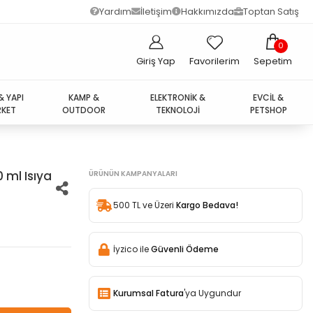
Yardım
İletişim
Hakkımızda
Toptan Satış
0
Giriş Yap
Favorilerim
Sepetim
& YAPI
KAMP &
ELEKTRONİK &
EVCİL &
KET
OUTDOOR
TEKNOLOJİ
PETSHOP
 ml Isıya
ÜRÜNÜN KAMPANYALARI
500 TL ve Üzeri
Kargo Bedava!
İyzico ile
Güvenli Ödeme
Kurumsal Fatura
'ya Uygundur