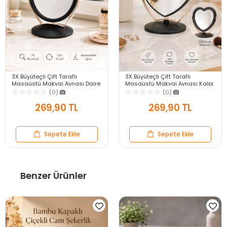
3X Büyüteçli Çift Taraflı
3X Büyüteçli Çift Taraflı
Masaüstü Makyaj Aynası Daire
Masaüstü Makyaj Aynası Kalpi
Siyah Rose Gold Standlı
Siyah Rose Gold Standlı
(0)
(0)
Dekoratif Yakın Ayna
Dekoratif Yakın Ayna
269,90 TL
269,90 TL
Sepete Ekle
Sepete Ekle
Benzer Ürünler