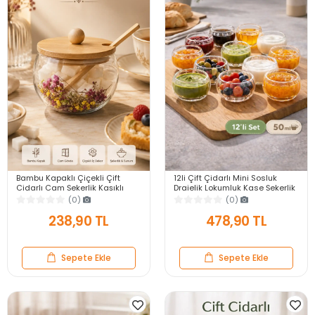
Bambu Kapaklı Çiçekli Çift
12li Çift Çidarlı Mini Sosluk
Cidarlı Cam Şekerlik Kaşıklı
Drajelik Lokumluk Kase Şekerlik
Dekoratif Saklama Kabı
Çerezlik Sosluk Reçellik Cam
(0)
(0)
Lokumluk Baharatlık
Kase Seti
238,90 TL
478,90 TL
Sepete Ekle
Sepete Ekle