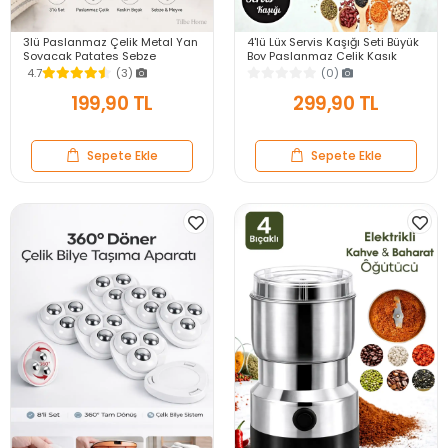
3lü Paslanmaz Çelik Metal Yan
4'lü Lüx Servis Kaşığı Seti Büyük
Soyacak Patates Sebze
Boy Paslanmaz Çelik Kaşık
Salatalık Havuç Soyacağı
Salata Yemek Mutfak Kaşığı
4.7
(3)
(0)
Mutfak Soyma Aparatı
199,90 TL
299,90 TL
Sepete Ekle
Sepete Ekle