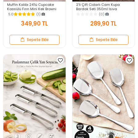
Muffin Kalıbı 24'lü Cupcake
2'li Çift Cidarlı Cam Kupa
Kapsülü Fırın Mini Kek Browni
Bardak Seti 350ml Isıya
Kekstra Kurabiye Kalıbı Muffin
Dayanıklı Espresso Sunum
5.0
(1)
(0)
Baking Pan
Kulplu Kahve Bardağı
349,90 TL
289,90 TL
Sepete Ekle
Sepete Ekle