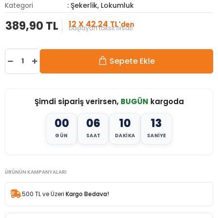
Kategori
: Şekerlik, Lokumluk
389,90 TL
12 X 42,24 TL
'den
başlayan taksit fırsatı
Sepete Ekle
Şimdi sipariş verirsen,
BUGÜN
kargoda
00
06
10
11
GÜN
SAAT
DAKIKA
SANIYE
ÜRÜNÜN KAMPANYALARI
500 TL ve Üzeri
Kargo Bedava!