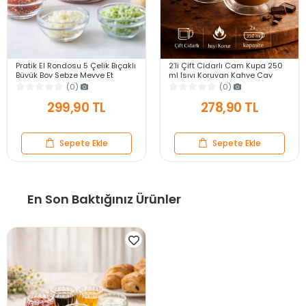
Pratik El Rondosu 5 Çelik Bıçaklı
2’li Çift Cidarlı Cam Kupa 250
Büyük Boy Sebze Meyve Et
ml Isıyı Koruyan Kahve Çay
Soğan Doğrayıcı Blender Rende
Fincanı Kulplu Espresso Cam
(0)
(0)
Mavi
Bardak
299,90 TL
278,90 TL
Sepete Ekle
Sepete Ekle
En Son Baktığınız Ürünler