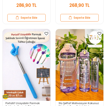
Yapımı Kahve Bardağı
Paslanmaz Siyah
286,90 TL
268,90 TL
Sepete Ekle
Sepete Ekle
Portatif Uzayabilir Parmak
3lü Şeffaf Motivasyon Kokusuz