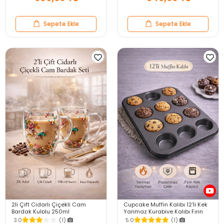
Sepete Ekle
Sepete Ekle
2li Çift Cidarlı Çiçekli Cam
Cupcake Muffin Kalıbı 12'li Kek
Bardak Kulplu 250ml
Yanmaz Kurabiye Kalıbı Fırın
Kurutulmuş Flower Meşrubat El
Çörek Kapsül Tepsisi
3.0
(1)
5.0
(1)