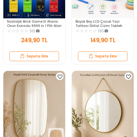
Nostaljik Brick Game El Atarisi
Büyük Boy LCD Çocuk Yazı
Oyun Konsolu 9999 in 1 Pilli Atari
Tahtası Dijital Çizim Tableti
Eğlenceli Çocuk Oyuncağı
Kalemli Silinebilir 8.5′ Oyuncak
(0)
(0)
Not Defteri
249,90 TL
149,90 TL
Sepete Ekle
Sepete Ekle