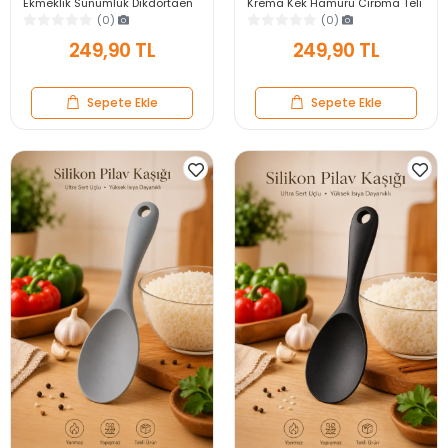
Ekmeklik Sunumluk Dikdörtgen
Krema Kek Hamuru Çırpma Teli
Kahvaltı ve Servis Sepeti
Pratik Sos Karıştırıcı Mutfak Teli
(0)
(0)
249,90 TL
249,90 TL
Sepete Ekle
Sepete Ekle