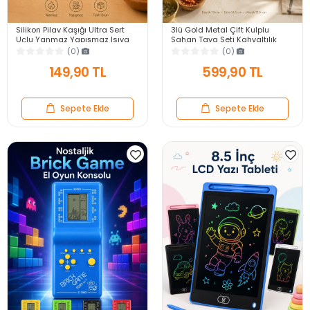
Silikon Pilav Kaşığı Ultra Sert
3lü Gold Metal Çift Kulplu
Uçlu Yanmaz Yapışmaz Isıya
Sahan Tava Seti Kahvaltılık
Dayanıklı Kırmızı Servis Yemek
Meze Menemen Mutfak Sofra
(0)
(0)
Kaşığı
Sunum Kabı Seti
149,90 TL
599,90 TL
Sepete Ekle
Sepete Ekle