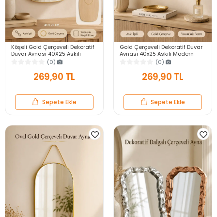
Köşeli Gold Çerçeveli Dekoratif
Gold Çerçeveli Dekoratif Duvar
Duvar Aynası 40X25 Askılı
Aynası 40x25 Askılı Modern
Modern Salon Antre Banyo
Salon Antre Banyo Yatak Odası
(0)
(0)
Yatak Odası Ayna
Aynası
269,90 TL
269,90 TL
Sepete Ekle
Sepete Ekle