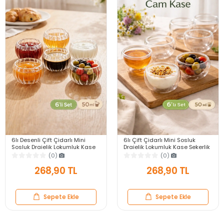
6lı Desenli Çift Çidarlı Mini
6lı Çift Çidarlı Mini Sosluk
Sosluk Drajelik Lokumluk Kase
Drajelik Lokumluk Kase Şekerlik
Şekerlik Çerezlik Reçellik Cam
Çerezlik Sosluk Reçellik Cam
(0)
(0)
Kase Set
Kase Seti
268,90 TL
268,90 TL
Sepete Ekle
Sepete Ekle