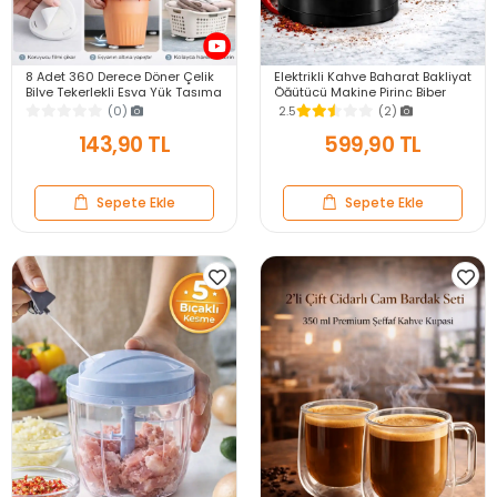
8 Adet 360 Derece Döner Çelik
Elektrikli Kahve Baharat Bakliyat
Bilye Tekerlekli Eşya Yük Taşıma
Öğütücü Makine Pirinç Biber
Yapışkanlı Eşya Kaydırma
Tahıl Öğütücü Değirmen Gıda
(0)
2.5
(2)
Aparatı Set
Öğütücü
143,90 TL
599,90 TL
Sepete Ekle
Sepete Ekle