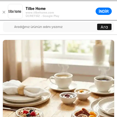
Tilbe Home
İNDİR
×
www.tilbehome.com
0
ÜCRETSİZ - Google Play
Menü
Ara