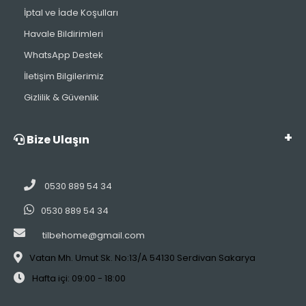
İptal ve İade Koşulları
Havale Bildirimleri
WhatsApp Destek
İletişim Bilgilerimiz
Gizlilik & Güvenlik
Bize Ulaşın
0530 889 54 34
0530 889 54 34
tilbehome@gmail.com
Vatan Mh. Umut Sk. No:13/A 54130 Serdivan Sakarya
Hafta içi: 09:00 - 18:00