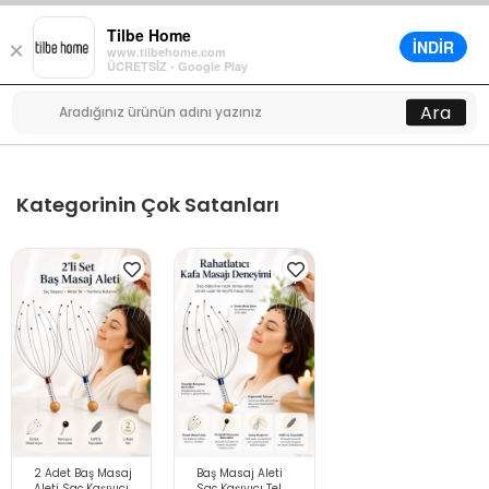
Tilbe Home
İNDİR
×
www.tilbehome.com
0
ÜCRETSİZ - Google Play
Menü
Ara
Kategorinin Çok Satanları
2 Adet Baş Masaj
Baş Masaj Aleti
Aleti Saç Kaşıyıcı
Saç Kaşıyıcı Tel