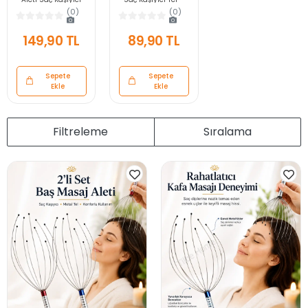
Tel Kafa Masaj
Kafa Masaj Tarağı
(0)
(0)
Tarağı Rahatlatıcı
Rahatlatıcı Saç
Saç Derisi Boyun
Derisi Boyun
149,90 TL
89,90 TL
Masaj Aparatı
Masaj Aparatı
Sepete
Sepete
Ekle
Ekle
Filtreleme
Sıralama