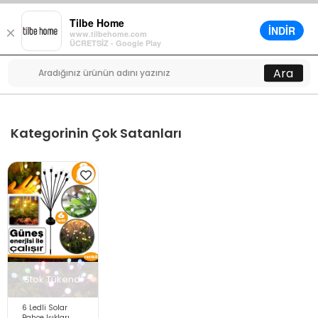
Tilbe Home
İNDİR
×
www.tilbehome.com
0
ÜCRETSİZ - Google Play
Menü
Ara
Kategorinin Çok Satanları
Stok Tükendi
6 Ledli Solar
Bahçe Işıkları