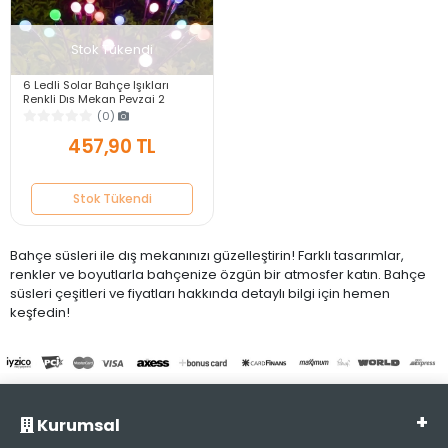
Stok Tükendi
6 Ledli Solar Bahçe Işıkları
Renkli Dış Mekan Peyzaj 2
Modlu Bahçe Çiti Güneş Enerjili
(0)
Süs Lambalar
457,90 TL
Stok Tükendi
Bahçe süsleri ile dış mekanınızı güzelleştirin! Farklı tasarımlar,
renkler ve boyutlarla bahçenize özgün bir atmosfer katın. Bahçe
süsleri çeşitleri ve fiyatları hakkında detaylı bilgi için hemen
keşfedin!
Kurumsal