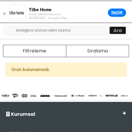
Tilbe Home
İNDİR
×
www.tilbehome.com
0
ÜCRETSİZ - Google Play
Menü
Ara
Filtreleme
Sıralama
Ürün bulunamadı.
Kurumsal