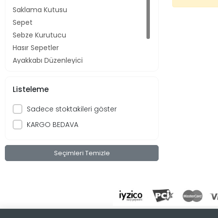
Saklama Kutusu
Sepet
Sebze Kurutucu
Hasır Sepetler
Ayakkabı Düzenleyici
Pratik Raflar
Sefer Tasları
Listeleme
Sadece stoktakileri göster
KARGO BEDAVA
Seçimleri Temizle