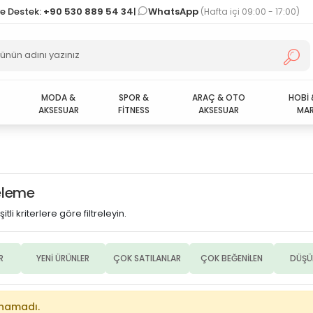
ve Destek:
+90 530 889 54 34
|
WhatsApp
(Hafta içi 09:00 - 17:00)
MODA &
SPOR &
ARAÇ & OTO
HOBİ 
AKSESUAR
FİTNESS
AKSESUAR
MAR
releme
itli kriterlere göre filtreleyin.
R
YENİ ÜRÜNLER
ÇOK SATILANLAR
ÇOK BEĞENİLEN
DÜŞÜ
unamadı.