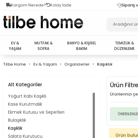
Kargom Nerede?
Kolay İade
Sipariş 
EV &
MUTFAK &
BANYO & KİŞİSEL
TEMİZLİK &
YAŞAM
SOFRA
BAKIM
DÜZENLEME
Tilbe Home
Ev & Yaşam
Organizerler
Kaşıklık
Ürün Filt
Alt Kategoriler
Ürünlerinizi çeş
Yoğurt Kabı Kaşıklı
Kase Kurutmalık
Ekmek Kutusu ve Sepetleri
ÖNERİLENLE
Bulaşıklık
Kaşıklık
Ürün bul
Salata Kurutucu