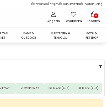
Yardım
İletişim
Hakkımızda
Toptan Satış
0
Giriş Yap
Favorilerim
Sepetim
& YAPI
KAMP &
ELEKTRONİK &
EVCİL &
KET
OUTDOOR
TEKNOLOJİ
PETSHOP
K FİYAT
YÜKSEK FİYAT
ÜRÜN ADI (A-Z)
ÜRÜN ADI (Z-A)