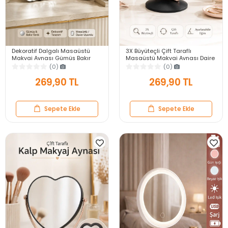
Dekoratif Dalgalı Masaüstü
3X Büyüteçli Çift Taraflı
Makyaj Aynası Gümüş Bakır
Masaüstü Makyaj Aynası Daire
Çerçeveli Modern Yakın Duvar
Siyah Rose Gold Standlı
(0)
(0)
Ayna
Dekoratif Yakın Ayna
269,90 TL
269,90 TL
Sepete Ekle
Sepete Ekle