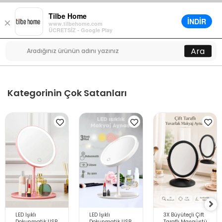
Tilbe Home
İNDİR
×
www.tilbehome.com
0
ÜCRETSİZ - Google Play
Menü
Ara
Kategorinin Çok Satanları
LED Işıklı
LED Işıklı
3X Büyüteçli Çift
Dokunmatik USB
Dokunmatik USB
Taraflı Masaüstü