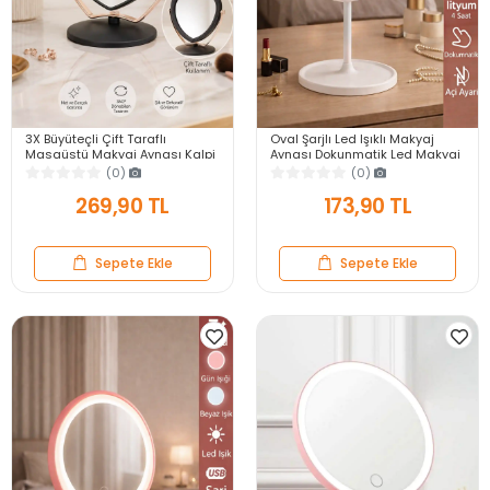
3X Büyüteçli Çift Taraflı
Oval Şarjlı Led Işıklı Makyaj
Masaüstü Makyaj Aynası Kalpi
Aynası Dokunmatik Led Makyaj
Siyah Rose Gold Standlı
Ayna 90°Ayarlanabilir 3 Modlu
(0)
(0)
Dekoratif Yakın Ayna
Usb Şarjlı
269,90 TL
173,90 TL
Sepete Ekle
Sepete Ekle