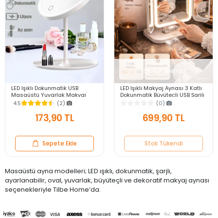
Stok Tükendi
LED Işıklı Dokunmatik USB
LED Işıklı Makyaj Aynası 3 Katlı
Masaüstü Yuvarlak Makyaj
Dokunmatik Büyüteçli USB Şarjlı
Aynası 3 Renkli Işıklı
Katlanabilir Masaüstü Makyaj
4.5
(2)
(0)
Ayarlanabilir Still Ayna
Ayna
173,90 TL
699,90 TL
Sepete Ekle
Stok Tükendi
Masaüstü ayna modelleri; LED ışıklı, dokunmatik, şarjlı,
ayarlanabilir, oval, yuvarlak, büyüteçli ve dekoratif makyaj aynası
seçenekleriyle Tilbe Home’da.