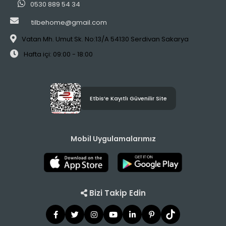
0530 889 54 34
tilbehome@gmail.com
Vatan Mh. Umut Sk. No:13/A 54130 Serdivan Sakarya
Hafta içi: 09:00 - 18:00
Etbis’e Kayıtlı Güvenilir Site
Mobil Uygulamalarımız
Bizi Takip Edin