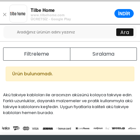
Tilbe Home
İNDİR
×
www.tilbehome.com
0
ÜCRETSİZ - Google Play
Menü
Ara
Filtreleme
Sıralama
Ürün bulunamadı.
Akü takviye kabloları ile aracınızın aküsünü kolayca takviye edin.
Farklı uzunluklar, dayanıklı malzemeler ve pratik kullanımıyla akü
takviye kablolarını keşfedin. Uygun fiyatlarla kaliteli akü takviye
kabloları hemen burada.