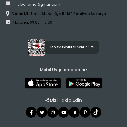
tilbehome@gmail.com
Vatan Mh. Umut Sk. No:13/A 54130 Serdivan Sakarya
Hafta içi: 09:00 - 18:00
Etbis’e Kayıtlı Güvenilir Site
Mobil Uygulamalarımız
Bizi Takip Edin