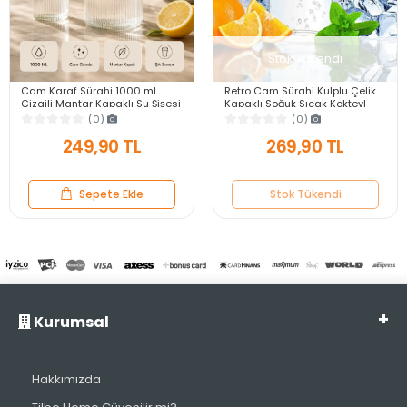
Stok Tükendi
Cam Karaf Sürahi 1000 ml
Retro Cam Sürahi Kulplu Çelik
Çizgili Mantar Kapaklı Su Şişesi
Kapaklı Soğuk Sıcak Kokteyl
Başucu Sürahisi Still Cam
Meşrubat Borosilikat Cam
(0)
(0)
İçecek Şişesi
Sürahisi 1500 ml
249,90 TL
269,90 TL
Sepete Ekle
Stok Tükendi
Kurumsal
Hakkımızda