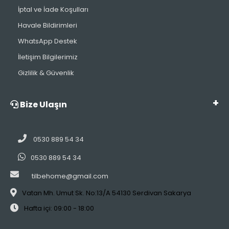
İptal ve İade Koşulları
Havale Bildirimleri
WhatsApp Destek
İletişim Bilgilerimiz
Gizlilik & Güvenlik
Bize Ulaşın
0530 889 54 34
0530 889 54 34
tilbehome@gmail.com
Vatan Mh. Umut Sk. No:13/A 54130 Serdivan Sakarya
Hafta içi: 09:00 - 18:00