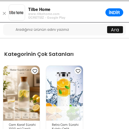
Tilbe Home
İNDİR
×
www.tilbehome.com
0
ÜCRETSİZ - Google Play
Menü
Ara
Kategorinin Çok Satanları
Stok Tükendi
Cam Karaf Sürahi
Retro Cam Sürahi
1000 ml Çizgili
Kulplu Çelik