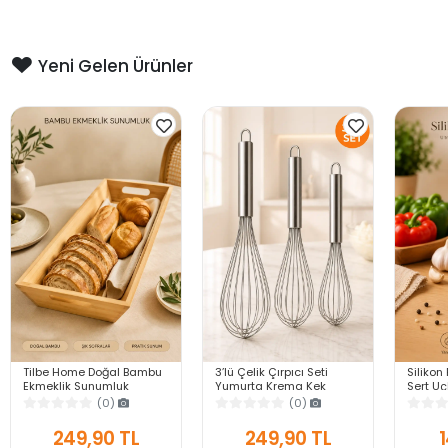
Yeni Gelen Ürünler
Tilbe Home Doğal Bambu
3’lü Çelik Çırpıcı Seti
Silikon 
Ekmeklik Sunumluk
Yumurta Krema Kek
Sert U
Dikdörtgen Kahvaltı ve
Hamuru Çırpma Teli Pratik
Yapışma
(0)
(0)
Servis Sepeti
Sos Karıştırıcı Mutfak Teli
Gri Ser
249,90 TL
249,90 TL
1