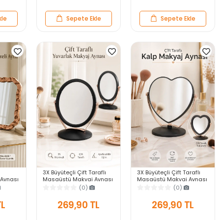
kle
Sepete Ekle
Sepete Ekle
3X Büyüteçli Çift Taraflı
3X Büyüteçli Çift Taraflı
Aynası
Masaüstü Makyaj Aynası
Masaüstü Makyaj Aynası
veli
Daire Siyah Rose Gold
Kalpi Siyah Rose Gold
(0)
(0)
ar Ayna
Standlı Dekoratif Yakın
Standlı Dekoratif Yakın
Ayna
Ayna
TL
269,90 TL
269,90 TL