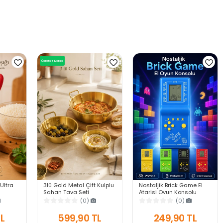
Ücretsiz Kargo
 Ultra
3lü Gold Metal Çift Kulplu
Nostaljik Brick Game El
Sahan Tava Seti
Atarisi Oyun Konsolu
anıklı
Kahvaltılık Meze
9999 in 1 Pilli Atari
(0)
(0)
ek
Menemen Mutfak Sofra
Eğlenceli Çocuk Oyuncağı
Sunum Kabı Seti
TL
599,90 TL
249,90 TL