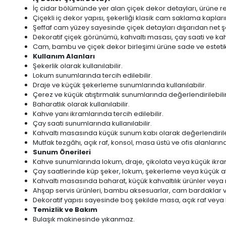
İç cidar bölümünde yer alan çiçek dekor detayları, ürüne ren
Çiçekli iç dekor yapısı, şekerliği klasik cam saklama kapları
Şeffaf cam yüzey sayesinde çiçek detayları dışarıdan net şe
Dekoratif çiçek görünümü, kahvaltı masası, çay saati ve kah
Cam, bambu ve çiçek dekor birleşimi ürüne sade ve esteti
Kullanım Alanları
Şekerlik olarak kullanılabilir.
Lokum sunumlarında tercih edilebilir.
Draje ve küçük şekerleme sunumlarında kullanılabilir.
Çerez ve küçük atıştırmalık sunumlarında değerlendirilebilir
Baharatlık olarak kullanılabilir.
Kahve yanı ikramlarında tercih edilebilir.
Çay saati sunumlarında kullanılabilir.
Kahvaltı masasında küçük sunum kabı olarak değerlendirileb
Mutfak tezgâhı, açık raf, konsol, masa üstü ve ofis alanların
Sunum Önerileri
Kahve sunumlarında lokum, draje, çikolata veya küçük ikramlıkl
Çay saatlerinde küp şeker, lokum, şekerleme veya küçük atıştı
Kahvaltı masasında baharat, küçük kahvaltılık ürünler veya 
Ahşap servis ürünleri, bambu aksesuarlar, cam bardaklar 
Dekoratif yapısı sayesinde boş şekilde masa, açık raf veya 
Temizlik ve Bakım
Bulaşık makinesinde yıkanmaz.