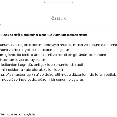
ÖZELLİK
klı Dekoratif Saklama Kabı Lokumluk Baharatlık
görünümü ve kaşıklı kullanım detayıyla mutfak, masa ve sunum alanlarınd
lı ve dikkat çekici bir tasarım oluşturur.
m gövde ile birlikte ürüne zarif ve renkli bir görünüm kazandırır.
r tamamlayıcı detay sunar.
kullanılan kaşık düzenli şekilde konumlandırılabilir.
amlık saklama kabı olarak kullanılabilir.
u, ofis masası, açık raf ve dekoratif masa düzenlerinde tercih edilebil
 masa üzerinde sade, düzenli bir sunum oluşturur.
leri görsel amaçlıdır.