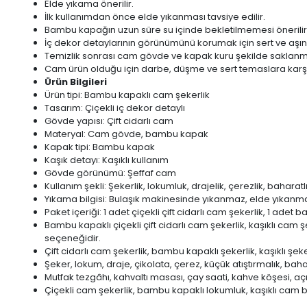
Elde yıkama önerilir.
İlk kullanımdan önce elde yıkanması tavsiye edilir.
Bambu kapağın uzun süre su içinde bekletilmemesi önerilir
İç dekor detaylarının görünümünü korumak için sert ve aşındır
Temizlik sonrası cam gövde ve kapak kuru şekilde saklanma
Cam ürün olduğu için darbe, düşme ve sert temaslara karşı di
Ürün Bilgileri
Ürün tipi: Bambu kapaklı cam şekerlik
Tasarım: Çiçekli iç dekor detaylı
Gövde yapısı: Çift cidarlı cam
Materyal: Cam gövde, bambu kapak
Kapak tipi: Bambu kapak
Kaşık detayı: Kaşıklı kullanım
Gövde görünümü: Şeffaf cam
Kullanım şekli: Şekerlik, lokumluk, drajelik, çerezlik, bahara
Yıkama bilgisi: Bulaşık makinesinde yıkanmaz, elde yıkanmas
Paket içeriği: 1 adet çiçekli çift cidarlı cam şekerlik, 1 ade
Bambu kapaklı çiçekli çift cidarlı cam şekerlik, kaşıklı cam ş
seçeneğidir.
Çift cidarlı cam şekerlik, bambu kapaklı şekerlik, kaşıklı ş
Şeker, lokum, draje, çikolata, çerez, küçük atıştırmalık, ba
Mutfak tezgâhı, kahvaltı masası, çay saati, kahve köşesi, a
Çiçekli cam şekerlik, bambu kapaklı lokumluk, kaşıklı cam ba