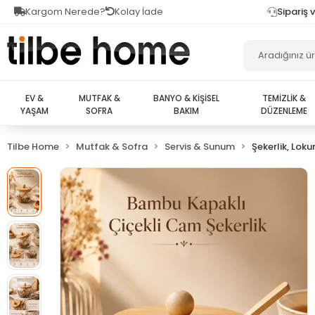
Kargom Nerede?
Kolay İade
Sipariş 
EV &
MUTFAK &
BANYO & KİŞİSEL
TEMİZLİK &
YAŞAM
SOFRA
BAKIM
DÜZENLEME
Tilbe Home
Mutfak & Sofra
Servis & Sunum
Şekerlik, Lok