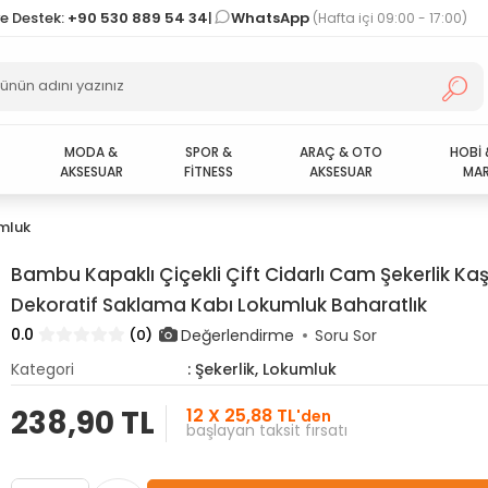
ve Destek:
+90 530 889 54 34
|
WhatsApp
(Hafta içi 09:00 - 17:00)
MODA &
SPOR &
ARAÇ & OTO
HOBİ 
AKSESUAR
FİTNESS
AKSESUAR
MAR
umluk
Bambu Kapaklı Çiçekli Çift Cidarlı Cam Şekerlik Kaşı
Dekoratif Saklama Kabı Lokumluk Baharatlık
0.0
Değerlendirme
(0)
Soru Sor
Kategori
: Şekerlik, Lokumluk
238,90 TL
12 X 25,88 TL
'den
başlayan taksit fırsatı