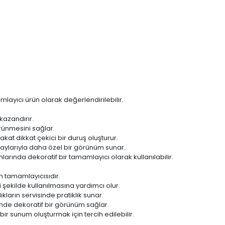
layıcı ürün olarak değerlendirilebilir.
kazandırır.
rünmesini sağlar.
t dikkat çekici bir duruş oluşturur.
taylarıyla daha özel bir görünüm sunar.
arında dekoratif bir tamamlayıcı olarak kullanılabilir.
 tamamlayıcısıdır.
i şekilde kullanılmasına yardımcı olur.
kların servisinde pratiklik sunar.
nde dekoratif bir görünüm sağlar.
r sunum oluşturmak için tercih edilebilir.