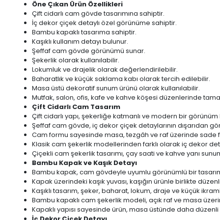
Öne Çıkan Ürün Özellikleri
Çift cidarlı cam gövde tasarımına sahiptir.
İç dekor çiçek detaylı özel görünüme sahiptir.
Bambu kapaklı tasarıma sahiptir.
Kaşıklı kullanım detayı bulunur.
Şeffaf cam gövde görünümü sunar.
Şekerlik olarak kullanılabilir.
Lokumluk ve drajelik olarak değerlendirilebilir.
Baharatlık ve küçük saklama kabı olarak tercih edilebilir.
Masa üstü dekoratif sunum ürünü olarak kullanılabilir.
Mutfak, salon, ofis, kafe ve kahve köşesi düzenlerinde tamam
Çift Cidarlı Cam Tasarım
Çift cidarlı yapı, şekerliğe katmanlı ve modern bir görünüm 
Şeffaf cam gövde, iç dekor çiçek detaylarının dışarıdan gö
Cam formu sayesinde masa, tezgâh ve raf üzerinde sade faka
Klasik cam şekerlik modellerinden farklı olarak iç dekor de
Çiçekli cam şekerlik tasarımı, çay saati ve kahve yanı sunuml
Bambu Kapak ve Kaşık Detayı
Bambu kapak, cam gövdeyle uyumlu görünümlü bir tasarım
Kapak üzerindeki kaşık yuvası, kaşığın ürünle birlikte düzenl
Kaşıklı tasarım, şeker, baharat, lokum, draje ve küçük ikramlı
Bambu kapaklı cam şekerlik modeli, açık raf ve masa üzeri
Kapaklı yapısı sayesinde ürün, masa üstünde daha düzenli bi
İç Dekor Çiçek Detayı