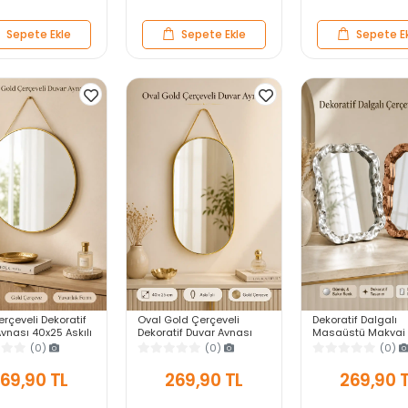
Sepete Ekle
Sepete Ekle
Sepete E
rçeveli Dekoratif
Oval Gold Çerçeveli
Dekoratif Dalgalı
ynası 40x25 Askılı
Dekoratif Duvar Aynası
Masaüstü Makyaj 
 Salon Antre
40x25 Askılı Modern
Gümüş Bakır Çerçe
(0)
(0)
(0)
Yatak Odası
Salon Antre Banyo Yatak
Modern Yakın Duv
Odası Aynası
69,90 TL
269,90 TL
269,90 