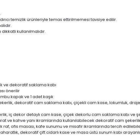
.
ıcı temizlik ürünleriyle temas ettirilmemesi tavsiye edilir.
lıdır.
kkatli kullanılmalıdır.
tlık ve dekoratif saklama kabı
ı önerilir
t bambu kapak ve 1 adet kaşık
ekerlik, dekoratif cam saklama kabı, çiçekli cam kase, lokumluk, drajeli
ekerlik, iç dekor detaylı cam kase, çiçek dekorlu cam saklama kabı ve 
harat ve kahve yanı ikramlarında kullanılabilecek dekoratif cam şekerli
çık raf, ofis masası, kafe sunumu ve misafir ikramlarında tercih edil
haratlık, dekoratif çift cidarlı kase ve masa üstü sunum kabı arayanlar