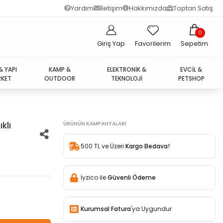
Yardım
İletişim
Hakkımızda
Toptan Satış
0
Giriş Yap
Favorilerim
Sepetim
& YAPI
KAMP &
ELEKTRONİK &
EVCİL &
KET
OUTDOOR
TEKNOLOJİ
PETSHOP
klı
ÜRÜNÜN KAMPANYALARI
500 TL ve Üzeri
Kargo Bedava!
İyzico ile
Güvenli Ödeme
Kurumsal Fatura
'ya Uygundur