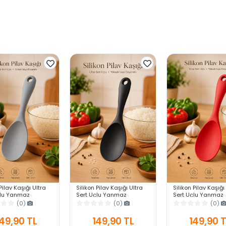
Pilav Kaşığı Ultra
Silikon Pilav Kaşığı Ultra
Silikon Pilav Kaşığı
çlu Yanmaz
Sert Uçlu Yanmaz
Sert Uçlu Yanmaz
z Isıya Dayanıklı
Yapışmaz Isıya Dayanıklı
Yapışmaz Isıya Day
(0)
(0)
(0)
vis Yemek Kaşığı
Siyah Servis Yemek Kaşığı
Kırmızı Servis Yem
Kaşığı
49,90 TL
149,90 TL
149,90 