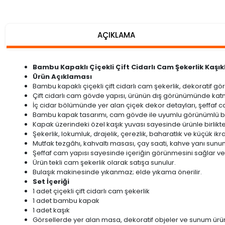
AÇIKLAMA
Bambu Kapaklı Çiçekli Çift Cidarlı Cam Şekerlik Kaşı
Ürün Açıklaması
Bambu kapaklı çiçekli çift cidarlı cam şekerlik, dekoratif 
Çift cidarlı cam gövde yapısı, ürünün dış görünümünde katman
İç cidar bölümünde yer alan çiçek dekor detayları, şeffaf ca
Bambu kapak tasarımı, cam gövde ile uyumlu görünümlü bi
Kapak üzerindeki özel kaşık yuvası sayesinde ürünle birlikte 
Şekerlik, lokumluk, drajelik, çerezlik, baharatlık ve küçük ikr
Mutfak tezgâhı, kahvaltı masası, çay saati, kahve yanı sunum
Şeffaf cam yapısı sayesinde içeriğin görünmesini sağlar ve
Ürün tekli cam şekerlik olarak satışa sunulur.
Bulaşık makinesinde yıkanmaz; elde yıkama önerilir.
Set İçeriği
1 adet çiçekli çift cidarlı cam şekerlik
1 adet bambu kapak
1 adet kaşık
Görsellerde yer alan masa, dekoratif objeler ve sunum ürün