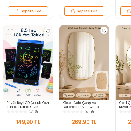
Sepete Ekle
Sepete Ekle
Büyük Boy LCD Çocuk Yazı
Köşeli Gold Çerçeveli
Gold Çe
Tahtası Dijital Çizim
Dekoratif Duvar Aynası
Duvar A
Tableti Kalemli Silinebilir
40X25 Askılı Modern
Modern
(0)
(0)
8.5′ Oyuncak Not Defteri
Salon Antre Banyo Yatak
Banyo 
Odası Ayna
Aynası
149,90 TL
269,90 TL
2