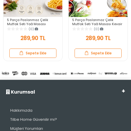
5 Parça Paslanmaz Çelik
5 Parça Paslanmaz Çelik
Mutfak Seti Yağ Maşası
Mutfak Seti Yağ Maşası Kevgir
Süzgeç Kevgir Kepçe Basçek
Kepçe Tel Çırpıcı Patates Sebze
(0)
(0)
Çırpıcı Tel Çırpıcı Patates
Soyacağı
Soyacak
289,90 TL
289,90 TL
Sepete Ekle
Sepete Ekle
Kurumsal
Hakkımızda
Tilbe Home Güvenilir mi?
Müşteri Yorumları