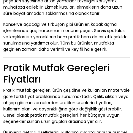
poşetleri sayesinde artan yemekler tazeliğini koruyarak
muhafaza edilebilir. Ekmek kutuları, ekmeklerin daha uzun
süre bayatlamadan saklanmasına olanak tanır.
Konserve açacağı ve tirbuşon gibi ürünler, kapak açma
işlemlerinde güç harcamanın önüne geçer. Servis spatulası
ve kaşıkları ise yemeklerin hem pratik hem de estetik şekilde
sunulmasına yardımcı olur. Tüm bu ürünler, mutfakta
geçirilen zamanı daha verimli ve keyifli hale getirir.
Pratik Mutfak Gereçleri
Fiyatları
Pratik mutfak gereçleri, ürün çeşidine ve kullanılan materyale
göre farklı fiyat aralıklarında sunulmaktadır. Çelik, silikon veya
ahşap gibi malzemelerden üretilen ürünlerin fiyatları,
kullanım alanı ve dayanıklılığına göre değişiklik gösterebilir.
Genel olarak pratik mutfak gereçleri, her bütçeye uygun
seçenekler sunan ürün grupları arasında yer alır.
Ürünlerin detaylı özelliklerini, kullanım avantajlarını ve güncel