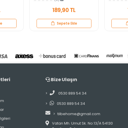
L
189,90 TL
le
Sepete Ekle
tleri
Bize Ulaşın
0530 889 54 34
im
0530 889 54 34
lar
tilbehome@gmail.com
gileri
Vatan Mh. Umut Sk. No:13/A 54130
arı