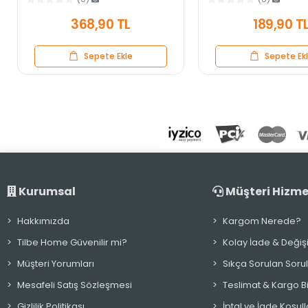
368,90 TL
189,90 T
Sepete Ekle
Sepete Ek
Kurumsal
Müşteri Hizme
Hakkımızda
Kargom Nerede?
Tilbe Home Güvenilir mi?
Kolay İade & Değiş
Müşteri Yorumları
Sıkça Sorulan Soru
Mesafeli Satış Sözleşmesi
Teslimat & Kargo Bil
Gizlilik Politikası
İptal ve İade Koşull