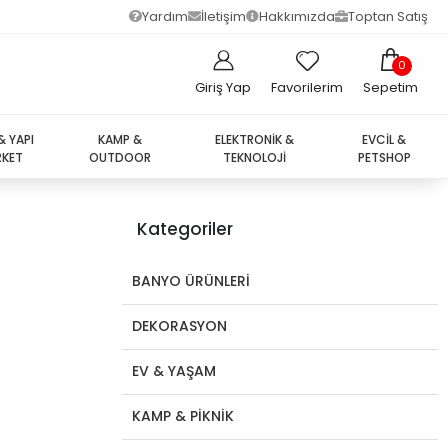
Yardım
İletişim
Hakkımızda
Toptan Satış
0
Giriş Yap
Favorilerim
Sepetim
& YAPI
KAMP &
ELEKTRONİK &
EVCİL &
KET
OUTDOOR
TEKNOLOJİ
PETSHOP
Kategoriler
BANYO ÜRÜNLERİ
DEKORASYON
EV & YAŞAM
KAMP & PİKNİK