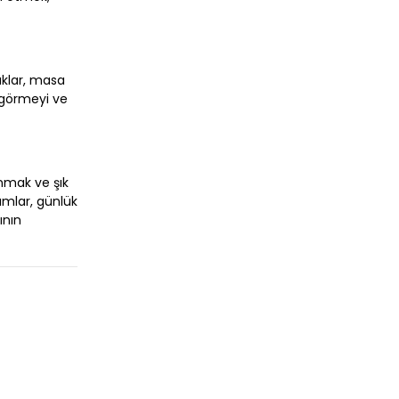
daklar, masa
i görmeyi ve
unmak ve şık
ımlar, günlük
ının