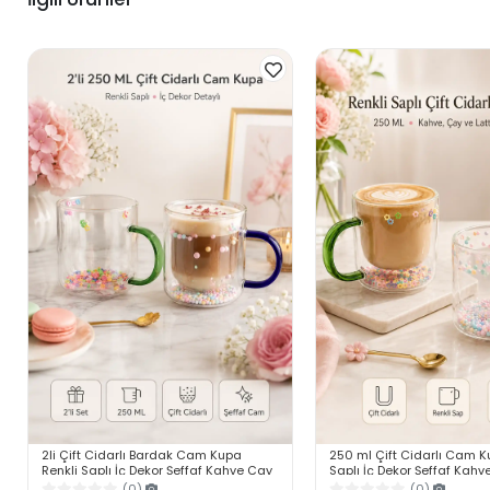
2li Çift Cidarlı Bardak Cam Kupa
250 ml Çift Cidarlı Cam K
Renkli Saplı İç Dekor Şeffaf Kahve Çay
Saplı İç Dekor Şeffaf Kahv
Latte Sunum Bardağı 250ml
Sunum Bardağı 1 Adet
(0)
(0)