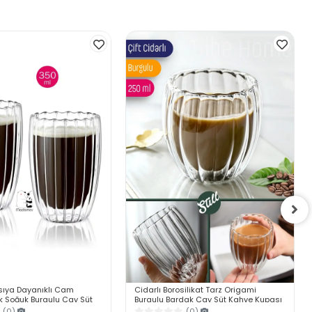
 Isıya Dayanıklı Cam
Cidarlı Borosilikat Tarz Origami
k Soğuk Burgulu Çay Süt
Burgulu Bardak Çay Süt Kahve Kupası
ı Bardağı 350ml
Sıcak Soğuk İçecek Bardağı
(0)
(0)