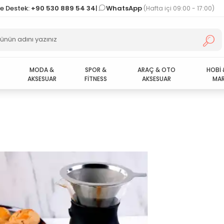
ve Destek:
+90 530 889 54 34
|
WhatsApp
(Hafta içi 09:00 - 17:00)
MODA &
SPOR &
ARAÇ & OTO
HOBİ 
AKSESUAR
FİTNESS
AKSESUAR
MAR