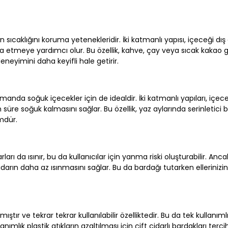
in sıcaklığını koruma yetenekleridir. İki katmanlı yapısı, içeceği dı
a etmeye yardımcı olur. Bu özellik, kahve, çay veya sıcak kakao g
neyimini daha keyifli hale getirir.
amanda soğuk içecekler için de idealdir. İki katmanlı yapıları, içec
re soğuk kalmasını sağlar. Bu özellik, yaz aylarında serinletici b
mdür.
rı da ısınır, bu da kullanıcılar için yanma riski oluşturabilir. Ancak
darın daha az ısınmasını sağlar. Bu da bardağı tutarken elleriniz
tır ve tekrar tekrar kullanılabilir özelliktedir. Bu da tek kullanımlı
mlık plastik atıkların azaltılması için çift cidarlı bardakları terc