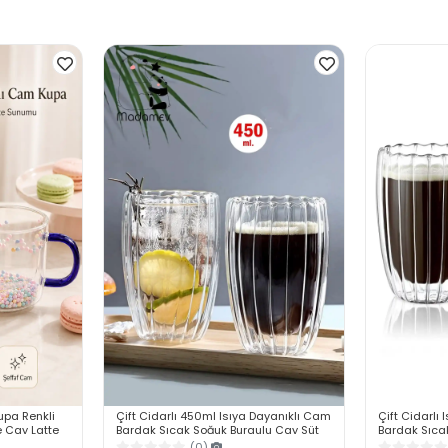
upa Renkli
Çift Cidarlı 450ml Isıya Dayanıklı Cam
Çift Cidarlı
e Çay Latte
Bardak Sıcak Soğuk Burgulu Çay Süt
Bardak Sıca
Kahve Kupası Bardağı
Kahve Kupas
(0)