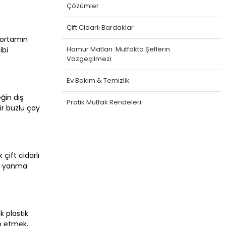
Çözümler
Çift Cidarlı Bardaklar
ş ortamın
Hamur Matları: Mutfakta Şeflerin
ibi
Vazgeçilmezi
Ev Bakım & Temizlik
eğin dış
Pratik Mutfak Rendeleri
ir buzlu çay
 çift cidarlı
in yanma
k plastik
ih etmek,