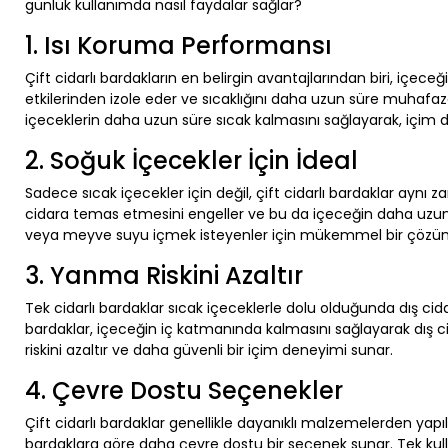
günlük kullanımda nasıl faydalar sağlar?
1. Isı Koruma Performansı
Çift cidarlı bardakların en belirgin avantajlarından biri, içeceğ
etkilerinden izole eder ve sıcaklığını daha uzun süre muhafaz
içeceklerin daha uzun süre sıcak kalmasını sağlayarak, içim de
2. Soğuk İçecekler İçin İdeal
Sadece sıcak içecekler için değil, çift cidarlı bardaklar aynı z
cidara temas etmesini engeller ve bu da içeceğin daha uzun sü
veya meyve suyu içmek isteyenler için mükemmel bir çözü
3. Yanma Riskini Azaltır
Tek cidarlı bardaklar sıcak içeceklerle dolu olduğunda dış cidarla
bardaklar, içeceğin iç katmanında kalmasını sağlayarak dış ci
riskini azaltır ve daha güvenli bir içim deneyimi sunar.
4. Çevre Dostu Seçenekler
Çift cidarlı bardaklar genellikle dayanıklı malzemelerden yapılmış
bardaklara göre daha çevre dostu bir seçenek sunar. Tek kullanı