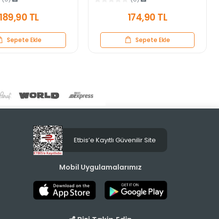
189,90 TL
174,90 TL
Sepete Ekle
Sepete Ekle
Etbis’e Kayıtlı Güvenilir Site
Mobil Uygulamalarımız