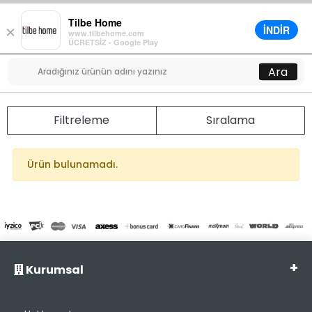
Tilbe Home
İNDİR
×
www.tilbehome.com
0
ÜCRETSİZ - Google Play
Menü
Ara
Filtreleme
Sıralama
Ürün bulunamadı.
Kurumsal