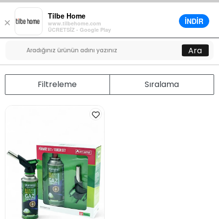
Tilbe Home
İNDİR
×
www.tilbehome.com
0
ÜCRETSİZ - Google Play
Menü
Ara
Filtreleme
Sıralama