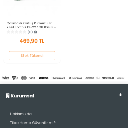
Stok Tükendi
Çakmaklı Kartuş Pürmüz Seti
Yeşil Torch KTS-227 GR Başlık +
Yedek Gaz Seti
(0)
469,90 TL
Stok Tükendi
Kurumsal
Hakkımızda
Tilbe Home Güvenilir mi?