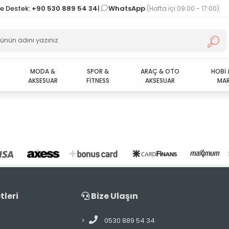
ve Destek:
+90 530 889 54 34
|
WhatsApp
(Hafta içi 09:00 - 17:00)
MODA &
SPOR &
ARAÇ & OTO
HOBİ 
AKSESUAR
FİTNESS
AKSESUAR
MAR
tleri
Bize Ulaşın
0530 889 54 34