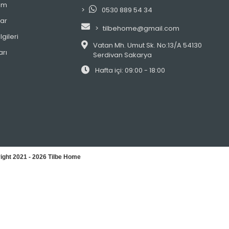
im
0530 889 54 34
lar
tilbehome@gmail.com
gileri
Vatan Mh. Umut Sk. No:13/A 54130
arı
Serdivan Sakarya
Hafta içi: 09:00 - 18:00
ight 2021 - 2026 Tilbe Home