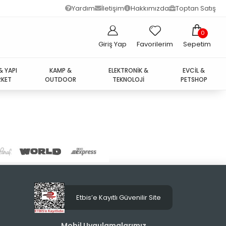
Yardım
İletişim
Hakkımızda
Toptan Satış
0
Giriş Yap
Favorilerim
Sepetim
& YAPI
KAMP &
ELEKTRONİK &
EVCİL &
KET
OUTDOOR
TEKNOLOJİ
PETSHOP
Etbis’e Kayıtlı Güvenilir Site
Mobil Uygulamalarımız