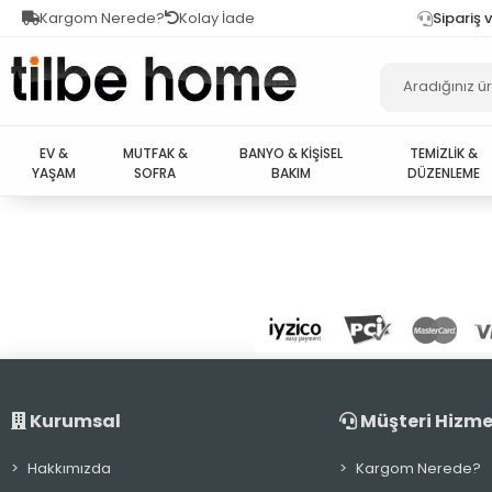
Kargom Nerede?
Kolay İade
Sipariş 
EV &
MUTFAK &
BANYO & KİŞİSEL
TEMİZLİK &
YAŞAM
SOFRA
BAKIM
DÜZENLEME
Kurumsal
Müşteri Hizme
Hakkımızda
Kargom Nerede?