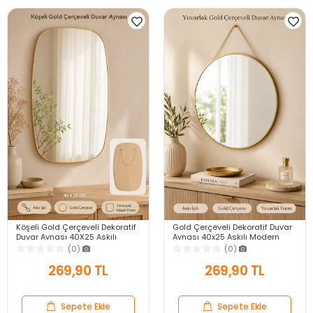
Köşeli Gold Çerçeveli Dekoratif
Gold Çerçeveli Dekoratif Duvar
Duvar Aynası 40X25 Askılı
Aynası 40x25 Askılı Modern
Modern Salon Antre Banyo
Salon Antre Banyo Yatak Odası
(0)
(0)
Yatak Odası Ayna
Aynası
269,90 TL
269,90 TL
Sepete Ekle
Sepete Ekle