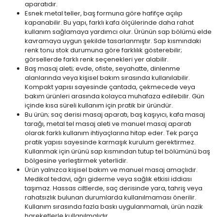
aparatıdır.
Esnek metal teller, baş formuna göre hafifçe açılıp
kapanabilir. Bu yapı, farklı kafa ölçülerinde daha rahat
kullanım sağlamaya yardımcı olur. Ürünün sap bölümü elde
kavramaya uygun şekilde tasarlanmıştır. Sap kısmındaki
renk tonu stok durumuna göre farklılık gösterebilir;
görsellerde farklı renk seçenekleri yer alabilir.
Baş masaj aleti; evde, ofiste, seyahatte, dinlenme
alanlarında veya kişisel bakım sırasında kullanılabilir.
Kompakt yapısı sayesinde çantada, çekmecede veya
bakım ürünleri arasında kolayca muhafaza edilebilir. Gün
içinde kısa süreli kullanım için pratik bir üründür.
Bu ürün; saç derisi masaj aparatı, baş kaşıyıcı, kafa masaj
tarağı, metal tel masaj aleti ve manuel masaj aparatı
olarak farklı kullanım ihtiyaçlarına hitap eder. Tek parça
pratik yapısı sayesinde karmaşık kurulum gerektirmez.
Kullanmak için ürünü sap kısmından tutup tel bölümünü baş
bölgesine yerleştirmek yeterlidir.
Ürün yalnızca kişisel bakım ve manuel masaj amaçlıdır.
Medikal tedavi, ağrı giderme veya sağlık etkisi iddiası
taşımaz. Hassas ciltlerde, saç derisinde yara, tahriş veya
rahatsızlık bulunan durumlarda kullanılmaması önerilir.
Kullanım sırasında fazla baskı uygulanmamalı, ürün nazik
hareketlerle kullanılmalıdır.