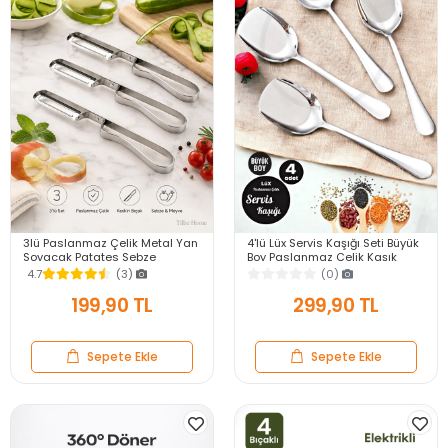
3lü Paslanmaz Çelik Metal Yan
4'lü Lüx Servis Kaşığı Seti Büyük
Soyacak Patates Sebze
Boy Paslanmaz Çelik Kaşık
Salatalık Havuç Soyacağı
Salata Yemek Mutfak Kaşığı
4.7
(3)
(0)
Mutfak Soyma Aparatı
199,90 TL
299,90 TL
Sepete Ekle
Sepete Ekle