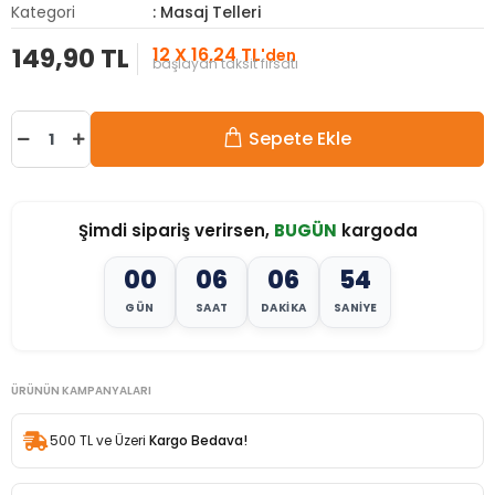
Kategori
: Masaj Telleri
149,90 TL
12 X 16,24 TL
'den
başlayan taksit fırsatı
Sepete Ekle
Şimdi sipariş verirsen,
BUGÜN
kargoda
00
06
06
52
GÜN
SAAT
DAKIKA
SANIYE
ÜRÜNÜN KAMPANYALARI
500 TL ve Üzeri
Kargo Bedava!