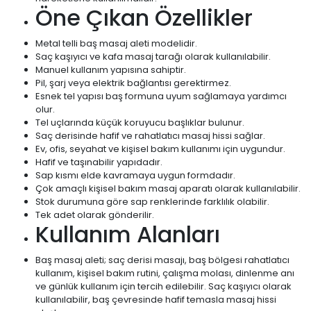
Öne Çıkan Özellikler
Metal telli baş masaj aleti modelidir.
Saç kaşıyıcı ve kafa masaj tarağı olarak kullanılabilir.
Manuel kullanım yapısına sahiptir.
Pil, şarj veya elektrik bağlantısı gerektirmez.
Esnek tel yapısı baş formuna uyum sağlamaya yardımcı
olur.
Tel uçlarında küçük koruyucu başlıklar bulunur.
Saç derisinde hafif ve rahatlatıcı masaj hissi sağlar.
Ev, ofis, seyahat ve kişisel bakım kullanımı için uygundur.
Hafif ve taşınabilir yapıdadır.
Sap kısmı elde kavramaya uygun formdadır.
Çok amaçlı kişisel bakım masaj aparatı olarak kullanılabilir.
Stok durumuna göre sap renklerinde farklılık olabilir.
Tek adet olarak gönderilir.
Kullanım Alanları
Baş masaj aleti; saç derisi masajı, baş bölgesi rahatlatıcı
kullanım, kişisel bakım rutini, çalışma molası, dinlenme anı
ve günlük kullanım için tercih edilebilir. Saç kaşıyıcı olarak
kullanılabilir, baş çevresinde hafif temasla masaj hissi