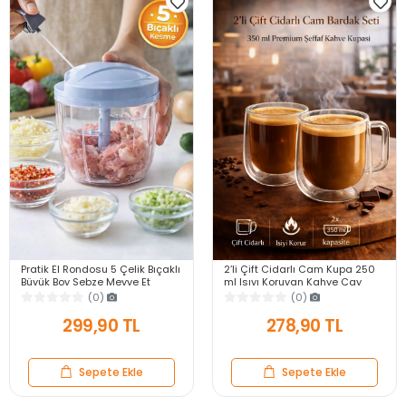
Pratik El Rondosu 5 Çelik Bıçaklı
2’li Çift Cidarlı Cam Kupa 250
Büyük Boy Sebze Meyve Et
ml Isıyı Koruyan Kahve Çay
Soğan Doğrayıcı Blender Rende
Fincanı Kulplu Espresso Cam
(0)
(0)
Mavi
Bardak
299,90 TL
278,90 TL
Sepete Ekle
Sepete Ekle