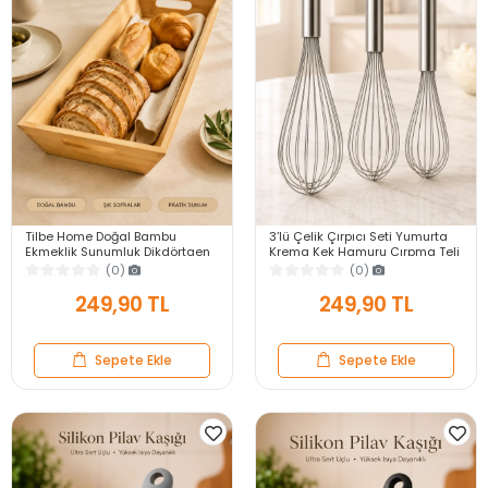
Tilbe Home Doğal Bambu
3’lü Çelik Çırpıcı Seti Yumurta
Ekmeklik Sunumluk Dikdörtgen
Krema Kek Hamuru Çırpma Teli
Kahvaltı ve Servis Sepeti
Pratik Sos Karıştırıcı Mutfak Teli
(0)
(0)
249,90 TL
249,90 TL
Sepete Ekle
Sepete Ekle