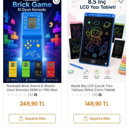
Nostaljik Brick Game El Atarisi
Büyük Boy LCD Çocuk Yazı
Oyun Konsolu 9999 in 1 Pilli Atari
Tahtası Dijital Çizim Tableti
Eğlenceli Çocuk Oyuncağı
Kalemli Silinebilir 8.5′ Oyuncak
(0)
(0)
Not Defteri
249,90 TL
149,90 TL
Sepete Ekle
Sepete Ekle