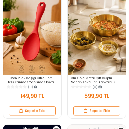
Silikon Pilav Kaşığı Ultra Sert
3lü Gold Metal Çift Kulplu
Uçlu Yanmaz Yapışmaz Isıya
Sahan Tava Seti Kahvaltılık
Dayanıklı Kırmızı Servis Yemek
Meze Menemen Mutfak Sofra
(0)
(0)
Kaşığı
Sunum Kabı Seti
149,90 TL
599,90 TL
Sepete Ekle
Sepete Ekle