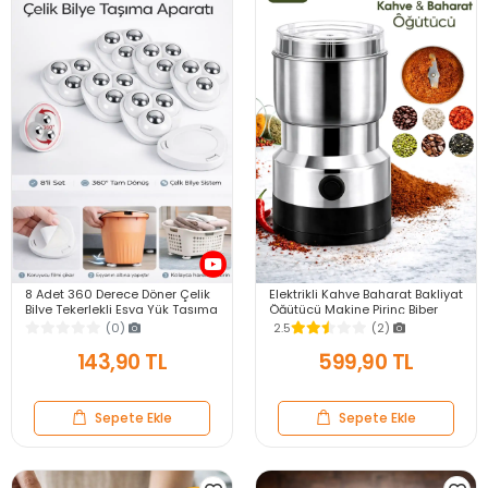
8 Adet 360 Derece Döner Çelik
Elektrikli Kahve Baharat Bakliyat
Bilye Tekerlekli Eşya Yük Taşıma
Öğütücü Makine Pirinç Biber
Yapışkanlı Eşya Kaydırma
Tahıl Öğütücü Değirmen Gıda
(0)
2.5
(2)
Aparatı Set
Öğütücü
143,90 TL
599,90 TL
Sepete Ekle
Sepete Ekle