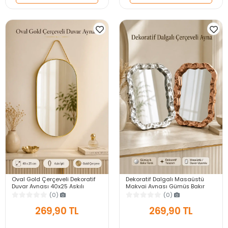
Oval Gold Çerçeveli Dekoratif
Dekoratif Dalgalı Masaüstü
Duvar Aynası 40x25 Askılı
Makyaj Aynası Gümüş Bakır
Modern Salon Antre Banyo
Çerçeveli Modern Yakın Duvar
(0)
(0)
Yatak Odası Aynası
Ayna
269,90 TL
269,90 TL