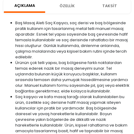
AÇIKLAMA
ÖZELLİK
TAKSİT
Baş Masaj Aleti Saç Kaşıyıcı, saç derisi ve baş bölgesinde
pratik kullanım için tasarlanmış metal telli manuel masaj
aparatıdır. Esnek tel yapısı sayesinde baş çevresinde hafif
temasla kullanılabilir ve saç derisinde rahatlatıcı bir masaj
hissi oluşturur. Günlük kullanımda, dinlenme anlarında,
çalışma molalarında veya kişisel bakım rutini içinde tercih
edilebilir.
Ürünün çok telli yapısı, baş bölgesine farklı noktalardan
temas ederek nazik bir masaj deneyimi sunar. Tel
uçlarında bulunan küçük koruyucu başlıklar, kullanım
sırasında temasın daha yumuşak hissedilmesine yardımcı
olur. Manuel kullanım formu sayesinde pil, şarj veya elektrik
bağlantısı gerektirmez; elde kolayca kullanılabilir.
Saç kaşıyıcı ve kafa masaj tarağı olarak kullanılabilen bu
ürün, özellikle saç derisine hafif masaj yapmak isteyen
kullanıcılar için pratik bir yardımcıdır. Baş bölgesinde
dairesel ve yavaş hareketlerle kullanılabilir. Boyun
çevresine yakın bölgelerde de dikkatli ve nazik
hareketlerle kullanılabilir. Ürün, kişisel rahatlama ve bakım
amacıyla tasarlanmış basit, hafif ve taşınabilir bir masaj