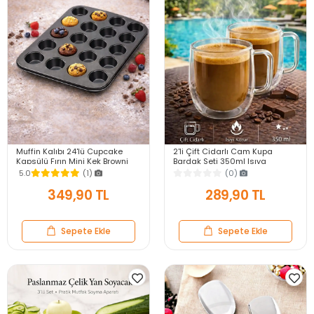
Muffin Kalıbı 24'lü Cupcake
2'li Çift Cidarlı Cam Kupa
Kapsülü Fırın Mini Kek Browni
Bardak Seti 350ml Isıya
Kekstra Kurabiye Kalıbı Muffin
Dayanıklı Espresso Sunum
5.0
(1)
(0)
Baking Pan
Kulplu Kahve Bardağı
349,90 TL
289,90 TL
Sepete Ekle
Sepete Ekle