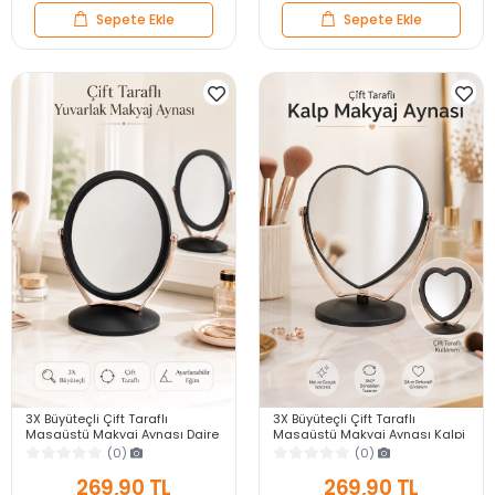
Sepete Ekle
Sepete Ekle
3X Büyüteçli Çift Taraflı
3X Büyüteçli Çift Taraflı
Masaüstü Makyaj Aynası Daire
Masaüstü Makyaj Aynası Kalpi
Siyah Rose Gold Standlı
Siyah Rose Gold Standlı
(0)
(0)
Dekoratif Yakın Ayna
Dekoratif Yakın Ayna
269,90 TL
269,90 TL