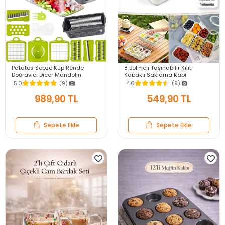
Patates Sebze Küp Rende
8 Bölmeli Taşınabilir Kilit
Doğrayıcı Dicer Mandolin
Kapaklı Saklama Kabı
Dilimleyici Jülyen Kesici
Kahvaltılık Organizer Piknik Seti
5.0
(9)
4.6
(9)
Vegetable Chopper Seti
Gıda Kutusu
989,90 TL
549,90 TL
Sepete Ekle
Sepete Ekle