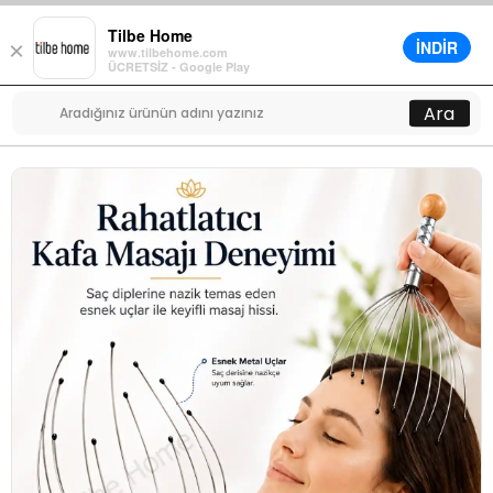
Tilbe Home
İNDİR
×
www.tilbehome.com
0
ÜCRETSİZ - Google Play
Menü
Ara