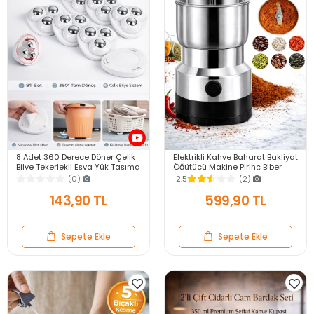
8 Adet 360 Derece Döner Çelik
Elektrikli Kahve Baharat Bakliyat
Bilye Tekerlekli Eşya Yük Taşıma
Öğütücü Makine Pirinç Biber
Yapışkanlı Eşya Kaydırma
Tahıl Öğütücü Değirmen Gıda
(0)
2.5
(2)
Aparatı Set
Öğütücü
143,90 TL
599,90 TL
Sepete Ekle
Sepete Ekle