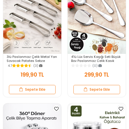
3lü Paslanmaz Çelik Metal Yan
4'lü Lüx Servis Kaşığı Seti Büyük
Soyacak Patates Sebze
Boy Paslanmaz Çelik Kaşık
Salatalık Havuç Soyacağı
Salata Yemek Mutfak Kaşığı
4.7
(3)
(0)
Mutfak Soyma Aparatı
199,90 TL
299,90 TL
Sepete Ekle
Sepete Ekle