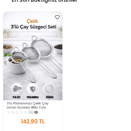
3’lü Paslanmaz Çelik Çay
Limon Süzgeci Bitki Çayı
Demleme Aparatı Mutfak İnce
(0)
Tel Çay Süzgeç Seti
142,90 TL