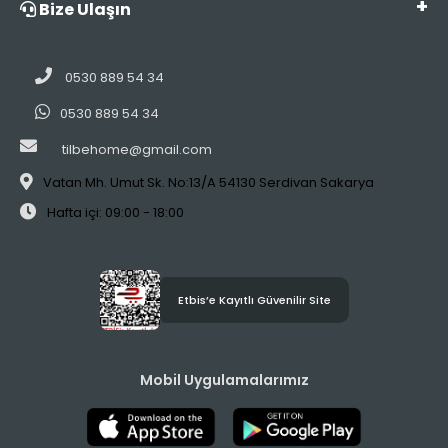
Bize Ulaşın
0530 889 54 34
0530 889 54 34
tilbehome@gmail.com
Vatan Mh. Umut Sk. No:13/A 54130 Serdivan Sakarya
Hafta içi: 09:00 - 18:00
Etbis’e Kayıtlı Güvenilir Site
Mobil Uygulamalarımız