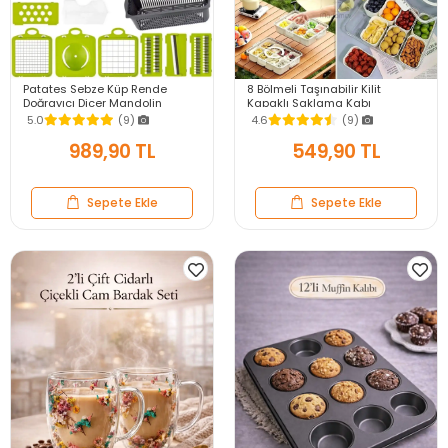
Patates Sebze Küp Rende
8 Bölmeli Taşınabilir Kilit
Doğrayıcı Dicer Mandolin
Kapaklı Saklama Kabı
Dilimleyici Jülyen Kesici
Kahvaltılık Organizer Piknik Seti
5.0
(9)
4.6
(9)
Vegetable Chopper Seti
Gıda Kutusu
989,90 TL
549,90 TL
Sepete Ekle
Sepete Ekle