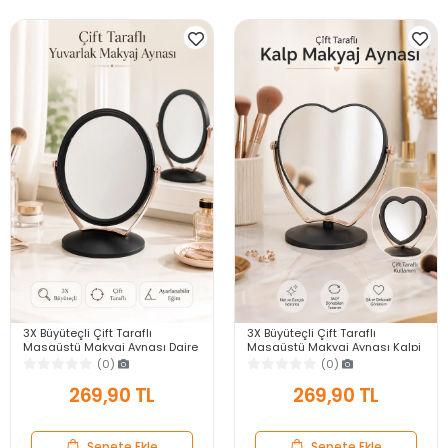
3X Büyüteçli Çift Taraflı
3X Büyüteçli Çift Taraflı
Masaüstü Makyaj Aynası Daire
Masaüstü Makyaj Aynası Kalpi
Siyah Rose Gold Standlı
Siyah Rose Gold Standlı
(0)
(0)
Dekoratif Yakın Ayna
Dekoratif Yakın Ayna
269,90 TL
269,90 TL
Sepete Ekle
Sepete Ekle