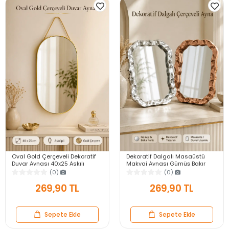
Oval Gold Çerçeveli Dekoratif
Dekoratif Dalgalı Masaüstü
Duvar Aynası 40x25 Askılı
Makyaj Aynası Gümüş Bakır
Modern Salon Antre Banyo
Çerçeveli Modern Yakın Duvar
(0)
(0)
Yatak Odası Aynası
Ayna
269,90 TL
269,90 TL
Sepete Ekle
Sepete Ekle