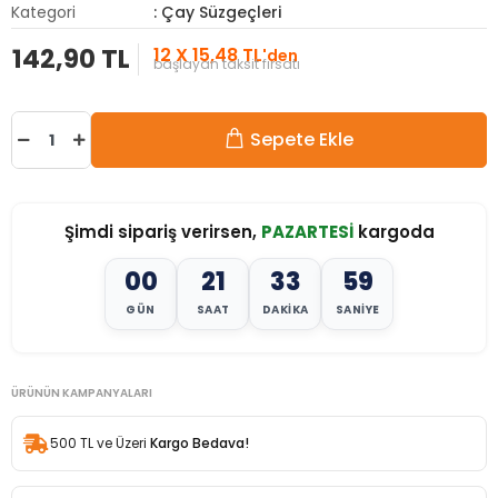
Kategori
: Çay Süzgeçleri
142,90 TL
12 X 15,48 TL
'den
başlayan taksit fırsatı
Sepete Ekle
Şimdi sipariş verirsen,
PAZARTESİ
kargoda
00
21
33
57
GÜN
SAAT
DAKIKA
SANIYE
ÜRÜNÜN KAMPANYALARI
500 TL ve Üzeri
Kargo Bedava!