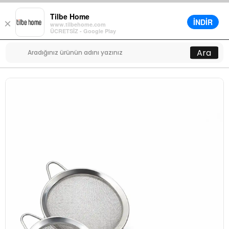
Tilbe Home
İNDİR
×
www.tilbehome.com
0
ÜCRETSİZ - Google Play
Menü
Ara