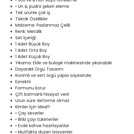
• Sos ve limon suyu filtreleme
• Un & pudra şekeri eleme
Tek ürünle çok iş.
Teknik Özellikler
Malzeme: Paslanmaz Çelik
Renk: Metalik
Set İçeriği:
1 Adet Büyük Boy
1 Adet Orta Boy
1 Adet Küçük Boy
Yıkama: Elde ve bulaşık makinesinde yıkanabilir
Dayanıklı Örgü Tasarım
Kıvrımlı ve sert örgü yapısı sayesinde:
Esnektir
Formunu korur
Çift katmanlı hissiyat verir
Uzun süre deforme olmaz
Kimler İçin İdeal?
• Çay severler
• Bitki çayı tüketenler
• Evde kahve hazırlayanlar
• Mutfakta düzen isteyenler