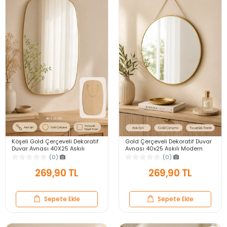
Köşeli Gold Çerçeveli Dekoratif
Gold Çerçeveli Dekoratif Duvar
Duvar Aynası 40X25 Askılı
Aynası 40x25 Askılı Modern
Modern Salon Antre Banyo
Salon Antre Banyo Yatak Odası
(0)
(0)
Yatak Odası Ayna
Aynası
269,90 TL
269,90 TL
Sepete Ekle
Sepete Ekle