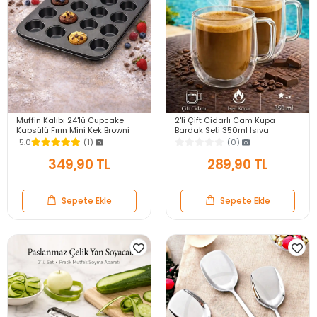
Muffin Kalıbı 24'lü Cupcake
2'li Çift Cidarlı Cam Kupa
Kapsülü Fırın Mini Kek Browni
Bardak Seti 350ml Isıya
Kekstra Kurabiye Kalıbı Muffin
Dayanıklı Espresso Sunum
5.0
(1)
(0)
Baking Pan
Kulplu Kahve Bardağı
349,90 TL
289,90 TL
Sepete Ekle
Sepete Ekle