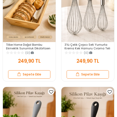
Tilbe Home Doğal Bambu
3’lü Çelik Çırpıcı Seti Yumurta
Ekmeklik Sunumluk Dikdörtgen
Krema Kek Hamuru Çırpma Teli
Kahvaltı ve Servis Sepeti
Pratik Sos Karıştırıcı Mutfak Teli
(0)
(0)
249,90 TL
249,90 TL
Sepete Ekle
Sepete Ekle