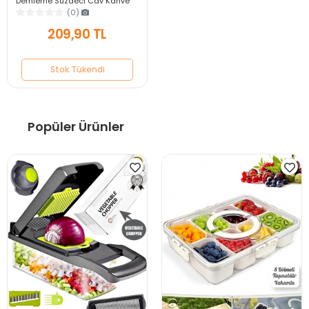
Demleme Süzgeci Çay Kahve
Demleme Bardak Çaydanlık
(0)
Tea Süzgeci
209,90 TL
Stok Tükendi
Popüler Ürünler