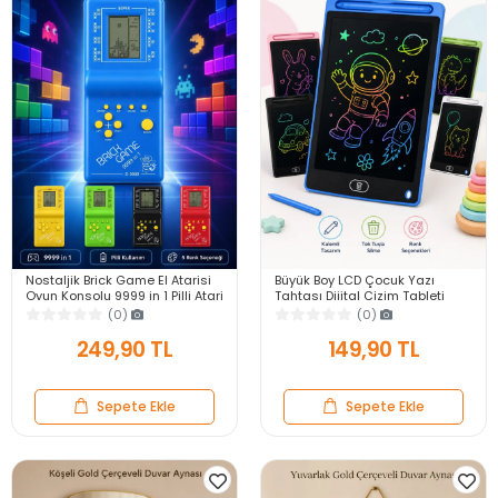
Nostaljik Brick Game El Atarisi
Büyük Boy LCD Çocuk Yazı
Oyun Konsolu 9999 in 1 Pilli Atari
Tahtası Dijital Çizim Tableti
Eğlenceli Çocuk Oyuncağı
Kalemli Silinebilir 8.5′ Oyuncak
(0)
(0)
Not Defteri
249,90 TL
149,90 TL
Sepete Ekle
Sepete Ekle