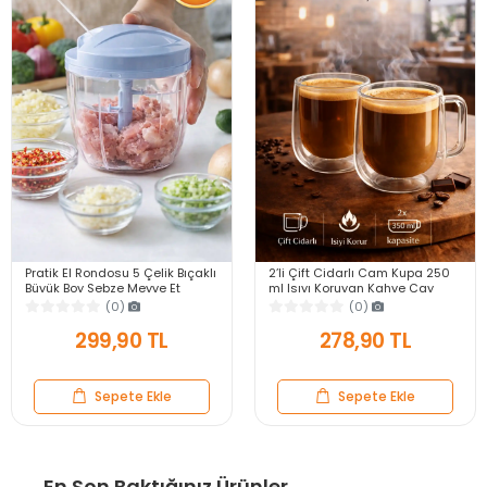
Pratik El Rondosu 5 Çelik Bıçaklı
2’li Çift Cidarlı Cam Kupa 250
Büyük Boy Sebze Meyve Et
ml Isıyı Koruyan Kahve Çay
Soğan Doğrayıcı Blender Rende
Fincanı Kulplu Espresso Cam
(0)
(0)
Mavi
Bardak
299,90 TL
278,90 TL
Sepete Ekle
Sepete Ekle
En Son Baktığınız Ürünler