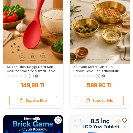
Silikon Pilav Kaşığı Ultra Sert
3lü Gold Metal Çift Kulplu
Uçlu Yanmaz Yapışmaz Isıya
Sahan Tava Seti Kahvaltılık
Dayanıklı Kırmızı Servis Yemek
Meze Menemen Mutfak Sofra
(0)
(0)
Kaşığı
Sunum Kabı Seti
149,90 TL
599,90 TL
Sepete Ekle
Sepete Ekle