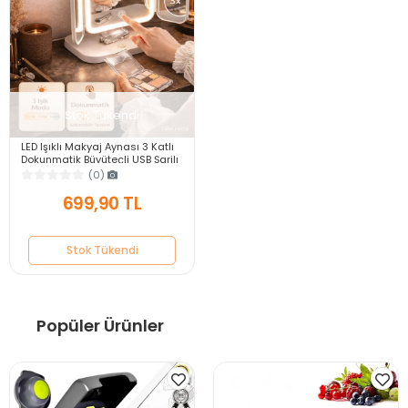
Stok Tükendi
LED Işıklı Makyaj Aynası 3 Katlı
Dokunmatik Büyüteçli USB Şarjlı
Katlanabilir Masaüstü Makyaj
(0)
Ayna
699,90 TL
Stok Tükendi
Popüler Ürünler