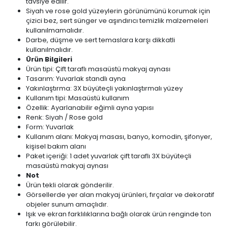
tavsiye edilir.
Siyah ve rose gold yüzeylerin görünümünü korumak için
çizici bez, sert sünger ve aşındırıcı temizlik malzemeleri
kullanılmamalıdır.
Darbe, düşme ve sert temaslara karşı dikkatli
kullanılmalıdır.
Ürün Bilgileri
Ürün tipi: Çift taraflı masaüstü makyaj aynası
Tasarım: Yuvarlak standlı ayna
Yakınlaştırma: 3X büyüteçli yakınlaştırmalı yüzey
Kullanım tipi: Masaüstü kullanım
Özellik: Ayarlanabilir eğimli ayna yapısı
Renk: Siyah / Rose gold
Form: Yuvarlak
Kullanım alanı: Makyaj masası, banyo, komodin, şifonyer,
kişisel bakım alanı
Paket içeriği: 1 adet yuvarlak çift taraflı 3X büyüteçli
masaüstü makyaj aynası
Not
Ürün tekli olarak gönderilir.
Görsellerde yer alan makyaj ürünleri, fırçalar ve dekoratif
objeler sunum amaçlıdır.
Işık ve ekran farklılıklarına bağlı olarak ürün renginde ton
farkı görülebilir.