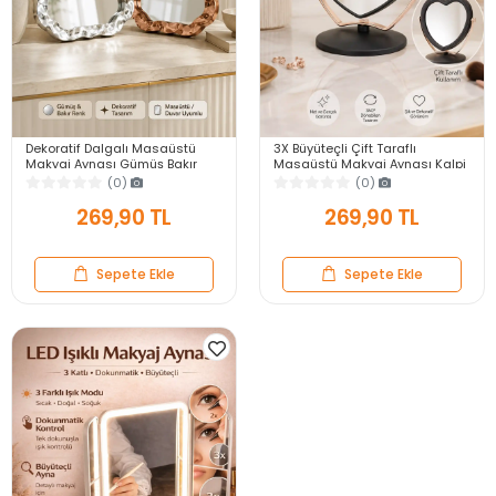
Dekoratif Dalgalı Masaüstü
3X Büyüteçli Çift Taraflı
Makyaj Aynası Gümüş Bakır
Masaüstü Makyaj Aynası Kalpi
Çerçeveli Modern Yakın Duvar
Siyah Rose Gold Standlı
(0)
(0)
Ayna
Dekoratif Yakın Ayna
269,90 TL
269,90 TL
Sepete Ekle
Sepete Ekle