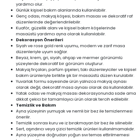
yardımcı olur.
Günlük kişisel bakım alanlarında kullanılabilir.
Genç odası, makyaj köşesi, bakım masası ve dekoratif raf
düzenlerinde değerlendirilebilir.
Kuaför, güzellik alanı ve kişisel bakım köşelerinde
masaüstü yardımcı ayna olarak kullanılabilir.
Dekorasyon Önerileri
Siyah ve rose gold renk uyumu, modern ve zarif masa
düzenleriyle uyum sağlar.
Beyaz, krem, gri, siyah, ahşap ve mermer görünümlü
yüzeylerde dekoratif bir görünüm oluşturur.
Makyaj fırçaları, parfüm şişeleri, takı düzenleyiciler ve kişisel
bakım ürünleriyle birlikte şık bir masaüstü düzen kurulabilir.
Yuvarlak formu sayesinde ürün yalnızca makyaj aynası
olarak değil, dekoratif masa aynası olarak da kullanılabilir.
Yatak odası ve makyaj masası dekorasyonunda sade ama
dikkat çekici bir tamamlayıcı ürün olarak tercih edilebilir.
Temizlik ve Bakım
Ayna yüzeyinin yumuşak ve nemli bir bez ile temizlenmesi
önerilir.
Temizlik sonrası kuru ve iz bırakmayan bir bez ile silinebilir.
Sert, aşındırıcı veya çizici temizlik ürünleri kullanılmamalıdır.
Ayna yüzeyine doğrudan yoğun sıvı temas ettirilmemesi