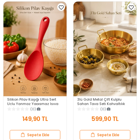
Silikon Pilav Kaşığı Ultra Sert
3lü Gold Metal Çift Kulplu
Uçlu Yanmaz Yapışmaz Isıya
Sahan Tava Seti Kahvaltılık
Dayanıklı Kırmızı Servis Yemek
Meze Menemen Mutfak Sofra
(0)
(0)
Kaşığı
Sunum Kabı Seti
149,90 TL
599,90 TL
Sepete Ekle
Sepete Ekle