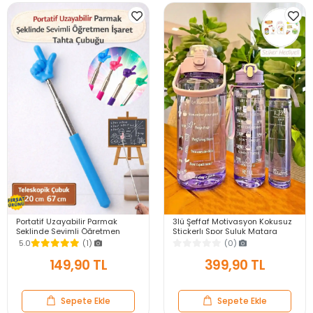
Portatif Uzayabilir Parmak
3lü Şeffaf Motivasyon Kokusuz
Şeklinde Sevimli Öğretmen
Stickerlı Spor Suluk Matara
İşaret Tahta Çubuğu Teleskopik
Pipetli Taşınabilir Su Şişesi Soft
5.0
(1)
(0)
Çubuk 20cm 67cm
Purple
149,90 TL
399,90 TL
Sepete Ekle
Sepete Ekle