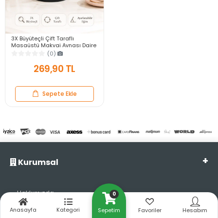
3X Büyüteçli Çift Taraflı
Masaüstü Makyaj Aynası Daire
Siyah Rose Gold Standlı
(0)
Dekoratif Yakın Ayna
269,90 TL
Sepete Ekle
Kurumsal
Hakkımızda
0
Tilbe Home Güvenilir mi?
Anasayfa
Kategori
Sepetim
Favoriler
Hesabım