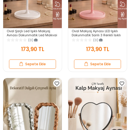
Oval Şarjlı Led Işıklı Makyaj
Oval Makyaj Aynası LED Işıklı
Aynası Dokunmatik Led Makyaj
Dokunmatik Şarjlı 3 Renkli Işıklı
Ayna 90°Ayarlanabilir 3 Modlu
Still 90° Ayarlanabilir Pembe
(0)
(0)
Usb Şarjlı
Ayna
173,90 TL
173,90 TL
Sepete Ekle
Sepete Ekle