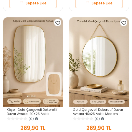
Sepete Ekle
Sepete Ekle
Köşeli Gold Çerçeveli Dekoratif
Gold Çerçeveli Dekoratif Duvar
Duvar Aynası 40X25 Askılı
Aynası 40x25 Askılı Modern
Modern Salon Antre Banyo
Salon Antre Banyo Yatak Odası
(0)
(0)
Yatak Odası Ayna
Aynası
269,90 TL
269,90 TL