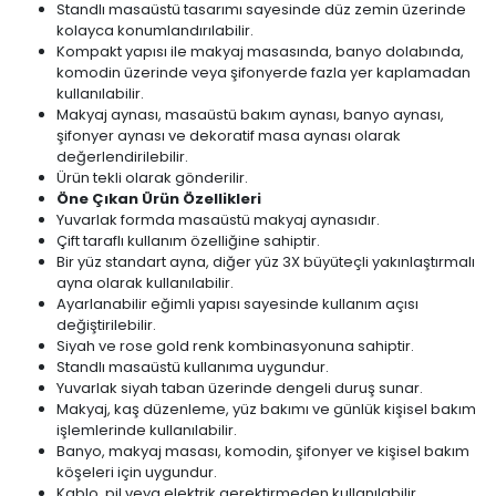
Standlı masaüstü tasarımı sayesinde düz zemin üzerinde
kolayca konumlandırılabilir.
Kompakt yapısı ile makyaj masasında, banyo dolabında,
komodin üzerinde veya şifonyerde fazla yer kaplamadan
kullanılabilir.
Makyaj aynası, masaüstü bakım aynası, banyo aynası,
şifonyer aynası ve dekoratif masa aynası olarak
değerlendirilebilir.
Ürün tekli olarak gönderilir.
Öne Çıkan Ürün Özellikleri
Yuvarlak formda masaüstü makyaj aynasıdır.
Çift taraflı kullanım özelliğine sahiptir.
Bir yüz standart ayna, diğer yüz 3X büyüteçli yakınlaştırmalı
ayna olarak kullanılabilir.
Ayarlanabilir eğimli yapısı sayesinde kullanım açısı
değiştirilebilir.
Siyah ve rose gold renk kombinasyonuna sahiptir.
Standlı masaüstü kullanıma uygundur.
Yuvarlak siyah taban üzerinde dengeli duruş sunar.
Makyaj, kaş düzenleme, yüz bakımı ve günlük kişisel bakım
işlemlerinde kullanılabilir.
Banyo, makyaj masası, komodin, şifonyer ve kişisel bakım
köşeleri için uygundur.
Kablo, pil veya elektrik gerektirmeden kullanılabilir.