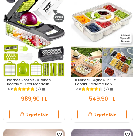
Patates Sebze Küp Rende
8 Bölmeli Taşınabilir Kilit
Doğrayıcı Dicer Mandolin
Kapaklı Saklama Kabı
Dilimleyici Jülyen Kesici
Kahvaltılık Organizer Piknik Seti
5.0
(9)
4.6
(9)
Vegetable Chopper Seti
Gıda Kutusu
989,90 TL
549,90 TL
Sepete Ekle
Sepete Ekle