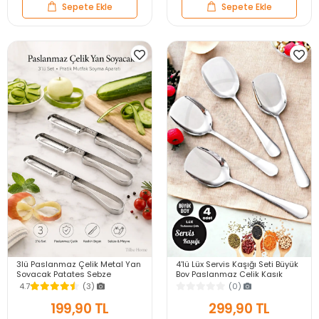
Sepete Ekle
Sepete Ekle
3lü Paslanmaz Çelik Metal Yan
4'lü Lüx Servis Kaşığı Seti Büyük
Soyacak Patates Sebze
Boy Paslanmaz Çelik Kaşık
Salatalık Havuç Soyacağı
Salata Yemek Mutfak Kaşığı
4.7
(3)
(0)
Mutfak Soyma Aparatı
199,90 TL
299,90 TL