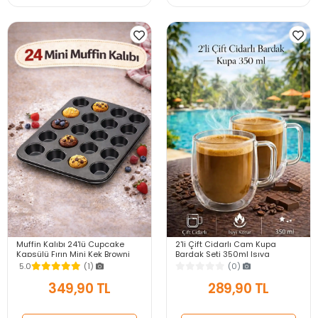
Muffin Kalıbı 24'lü Cupcake
2'li Çift Cidarlı Cam Kupa
Kapsülü Fırın Mini Kek Browni
Bardak Seti 350ml Isıya
Kekstra Kurabiye Kalıbı Muffin
Dayanıklı Espresso Sunum
5.0
(1)
(0)
Baking Pan
Kulplu Kahve Bardağı
349,90 TL
289,90 TL