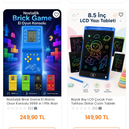
Nostaljik Brick Game El Atarisi
Büyük Boy LCD Çocuk Yazı
Oyun Konsolu 9999 in 1 Pilli Atari
Tahtası Dijital Çizim Tableti
Eğlenceli Çocuk Oyuncağı
Kalemli Silinebilir 8.5′ Oyuncak
(0)
(0)
Not Defteri
249,90 TL
149,90 TL