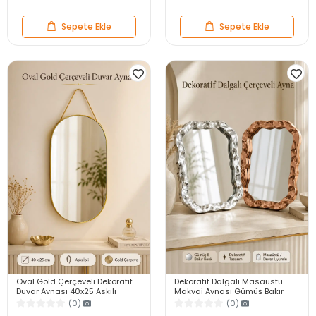
Sepete Ekle
Sepete Ekle
Oval Gold Çerçeveli Dekoratif
Dekoratif Dalgalı Masaüstü
Duvar Aynası 40x25 Askılı
Makyaj Aynası Gümüş Bakır
Modern Salon Antre Banyo
Çerçeveli Modern Yakın Duvar
(0)
(0)
Yatak Odası Aynası
Ayna