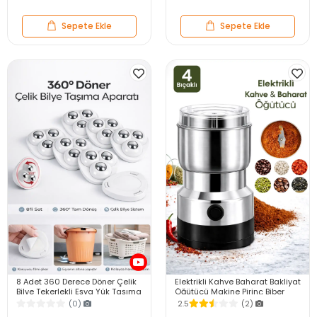
Sepete Ekle
Sepete Ekle
8 Adet 360 Derece Döner Çelik
Elektrikli Kahve Baharat Bakliyat
Bilye Tekerlekli Eşya Yük Taşıma
Öğütücü Makine Pirinç Biber
Yapışkanlı Eşya Kaydırma
Tahıl Öğütücü Değirmen Gıda
(0)
2.5
(2)
Aparatı Set
Öğütücü