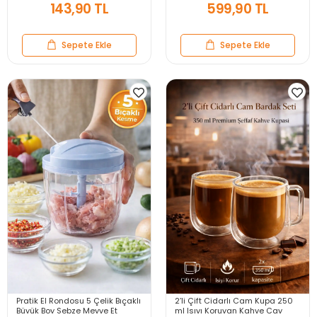
143,90 TL
599,90 TL
Sepete Ekle
Sepete Ekle
Pratik El Rondosu 5 Çelik Bıçaklı
2’li Çift Cidarlı Cam Kupa 250
Büyük Boy Sebze Meyve Et
ml Isıyı Koruyan Kahve Çay