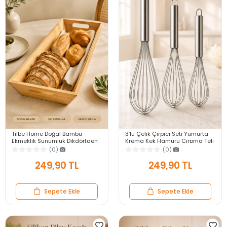
Tilbe Home Doğal Bambu
3’lü Çelik Çırpıcı Seti Yumurta
Ekmeklik Sunumluk Dikdörtgen
Krema Kek Hamuru Çırpma Teli
Kahvaltı ve Servis Sepeti
Pratik Sos Karıştırıcı Mutfak Teli
(0)
(0)
249,90 TL
249,90 TL
Sepete Ekle
Sepete Ekle