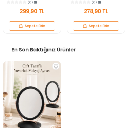
Soğan Doğrayıcı Blender Rende
Fincanı Kulplu Espresso Cam
(0)
(0)
Mavi
Bardak
299,90 TL
278,90 TL
Sepete Ekle
Sepete Ekle
En Son Baktığınız Ürünler