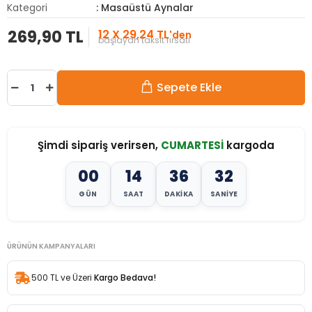
Kategori
: Masaüstü Aynalar
269,90 TL
12 X 29,24 TL
'den
başlayan taksit fırsatı
Sepete Ekle
Şimdi sipariş verirsen,
CUMARTESİ
kargoda
00
14
36
30
GÜN
SAAT
DAKIKA
SANIYE
ÜRÜNÜN KAMPANYALARI
500 TL ve Üzeri
Kargo Bedava!