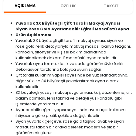
AÇIKLAMA
ÖZELLİK
TAKSİT
Yuvarlak 3X Büyüteçli Çift Taraflı Makyaj Aynası
Siyah Rose Gold Ayarlanabilir Eğimli Masaüstü Ayna
Ürün Açıklaması
Yuvarlak 3X büyüteçli çift taraflı makyaj aynası, siyah ve
rose gold renk detaylarıyla makyaj masası, banyo tezgâhı,
komodin, şifonyer ve kişisel bakım alanlarında
kullanılabilecek dekoratif masaüstü ayna modelidir.
Yuvarlak ayna formu, klasik ve sade görünümüyle farklı
dekorasyon tarzlarına kolayca uyum sağlar.
Çift taraflı kullanım yapısı sayesinde bir yüz standart ayna,
diğer yüz ise 3X büyüteçli yakınlaştırmalı ayna olarak
kullanılabilir.
3X büyüteçli yüzey; makyaj uygulaması, kaş düzenleme, cilt
bakım adımları, lens takma ve detaylı yüz kontrolü gibi
işlemlerde yardımcı olur.
Ayarlanabilir eğimli yapısı sayesinde ayna açısı kullanım
ihtiyacına göre pratik şekilde değiştirilebilir.
Siyah yuvarlak çerçeve, rose gold taşıyıcı ayak ve siyah
masaüstü taban bir araya gelerek modern ve şık bir
görünüm oluşturur.