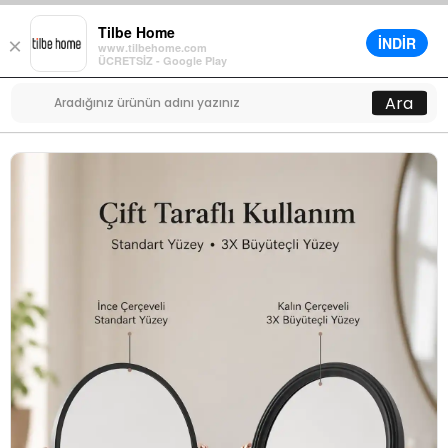
Tilbe Home
İNDİR
×
www.tilbehome.com
0
ÜCRETSİZ - Google Play
Menü
Ara