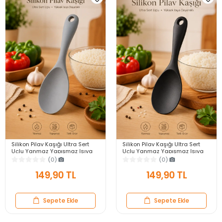
Silikon Pilav Kaşığı Ultra Sert
Silikon Pilav Kaşığı Ultra Sert
Uçlu Yanmaz Yapışmaz Isıya
Uçlu Yanmaz Yapışmaz Isıya
Dayanıklı Gri Servis Yemek
Dayanıklı Siyah Servis Yemek
(0)
(0)
Kaşığı
Kaşığı
149,90 TL
149,90 TL
Sepete Ekle
Sepete Ekle