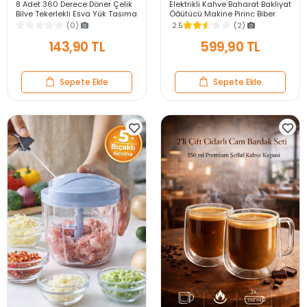
8 Adet 360 Derece Döner Çelik
Elektrikli Kahve Baharat Bakliyat
Bilye Tekerlekli Eşya Yük Taşıma
Öğütücü Makine Pirinç Biber
Yapışkanlı Eşya Kaydırma
Tahıl Öğütücü Değirmen Gıda
(0)
2.5
(2)
Aparatı Set
Öğütücü
143,90 TL
599,90 TL
Sepete Ekle
Sepete Ekle