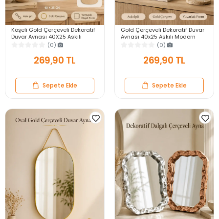
Köşeli Gold Çerçeveli Dekoratif
Gold Çerçeveli Dekoratif Duvar
Duvar Aynası 40X25 Askılı
Aynası 40x25 Askılı Modern
Modern Salon Antre Banyo
Salon Antre Banyo Yatak Odası
(0)
(0)
Yatak Odası Ayna
Aynası
269,90 TL
269,90 TL
Sepete Ekle
Sepete Ekle