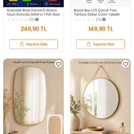
Nostaljik Brick Game El Atarisi
Büyük Boy LCD Çocuk Yazı
Oyun Konsolu 9999 in 1 Pilli Atari
Tahtası Dijital Çizim Tableti
Eğlenceli Çocuk Oyuncağı
Kalemli Silinebilir 8.5′ Oyuncak
(0)
(0)
Not Defteri
249,90 TL
149,90 TL
Sepete Ekle
Sepete Ekle