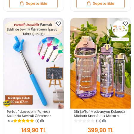
Sepete Ekle
Sepete Ekle
Portatif Uzayabilir Parmak
3lü Şeffaf Motivasyon Kokusuz
Şeklinde Sevimli Öğretmen
Stickerlı Spor Suluk Matara
İşaret Tahta Çubuğu Teleskopik
Pipetli Taşınabilir Su Şişesi Soft
5.0
(1)
(0)
Çubuk 20cm 67cm
Purple
149,90 TL
399,90 TL