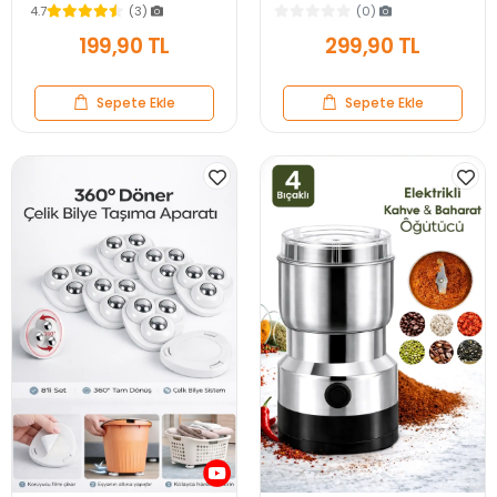
Salatalık Havuç Soyacağı
Salata Yemek Mutfak Kaşığı
4.7
(3)
(0)
Mutfak Soyma Aparatı
199,90 TL
299,90 TL
Sepete Ekle
Sepete Ekle