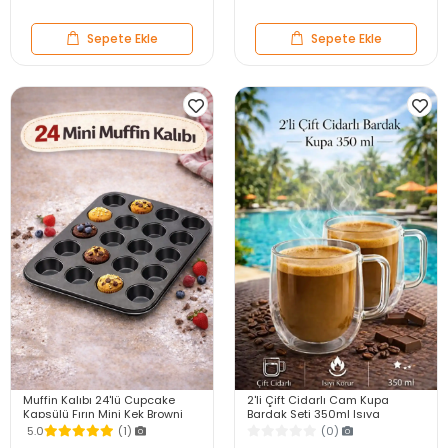
Sepete Ekle
Sepete Ekle
Muffin Kalıbı 24'lü Cupcake
2'li Çift Cidarlı Cam Kupa
Kapsülü Fırın Mini Kek Browni
Bardak Seti 350ml Isıya
Kekstra Kurabiye Kalıbı Muffin
Dayanıklı Espresso Sunum
5.0
(1)
(0)
Baking Pan
Kulplu Kahve Bardağı