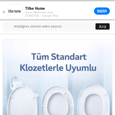
Tilbe Home
İNDİR
×
www.tilbehome.com
0
ÜCRETSİZ - Google Play
Menü
Ara