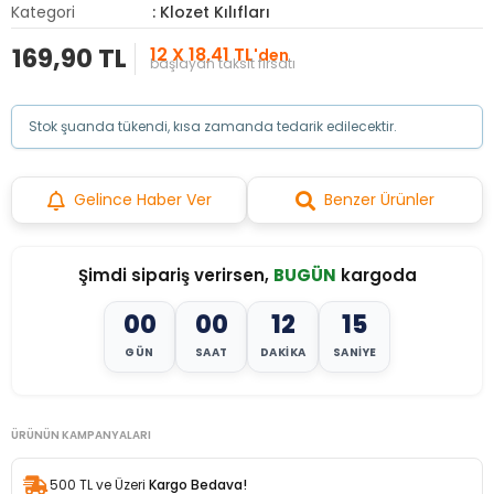
Kategori
: Klozet Kılıfları
169,90 TL
12 X 18,41 TL
'den
başlayan taksit fırsatı
Stok şuanda tükendi, kısa zamanda tedarik edilecektir.
Gelince Haber Ver
Benzer Ürünler
Şimdi sipariş verirsen,
BUGÜN
kargoda
00
00
12
12
GÜN
SAAT
DAKIKA
SANIYE
ÜRÜNÜN KAMPANYALARI
500 TL ve Üzeri
Kargo Bedava!