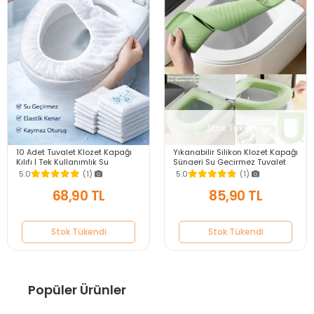
Stok Tükendi
10 Adet Tuvalet Klozet Kapağı
Yıkanabilir Silikon Klozet Kapağı
Kılıfı | Tek Kullanımlık Su
Süngeri Su Geçirmez Tuvalet
Geçirmez Hijyenik WC Örtüsü
Klozet Kılıfı Mideri Kapağı
5.0
(1)
5.0
(1)
68,90 TL
85,90 TL
Stok Tükendi
Stok Tükendi
Popüler Ürünler