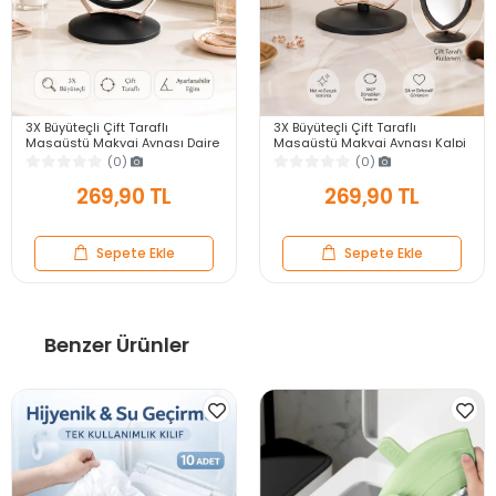
3X Büyüteçli Çift Taraflı
3X Büyüteçli Çift Taraflı
Masaüstü Makyaj Aynası Daire
Masaüstü Makyaj Aynası Kalpi
Siyah Rose Gold Standlı
Siyah Rose Gold Standlı
(0)
(0)
Dekoratif Yakın Ayna
Dekoratif Yakın Ayna
269,90 TL
269,90 TL
Sepete Ekle
Sepete Ekle
Benzer Ürünler