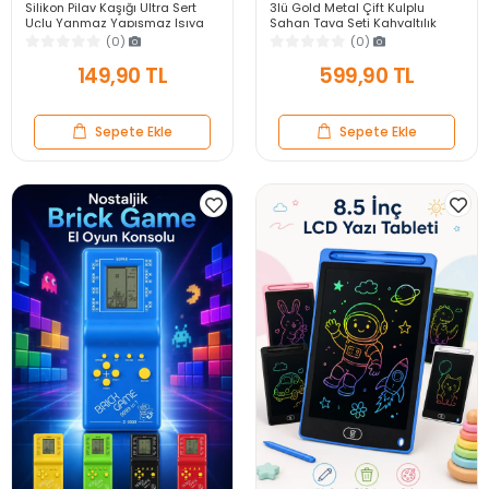
Silikon Pilav Kaşığı Ultra Sert
3lü Gold Metal Çift Kulplu
Uçlu Yanmaz Yapışmaz Isıya
Sahan Tava Seti Kahvaltılık
Dayanıklı Kırmızı Servis Yemek
Meze Menemen Mutfak Sofra
(0)
(0)
Kaşığı
Sunum Kabı Seti
149,90 TL
599,90 TL
Sepete Ekle
Sepete Ekle