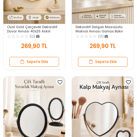
Oval Gold Çerçeveli Dekoratif
Dekoratif Dalgalı Masaüstü
Duvar Aynası 40x25 Askılı
Makyaj Aynası Gümüş Bakır
Modern Salon Antre Banyo
Çerçeveli Modern Yakın Duvar
(0)
(0)
Yatak Odası Aynası
Ayna
269,90 TL
269,90 TL
Sepete Ekle
Sepete Ekle