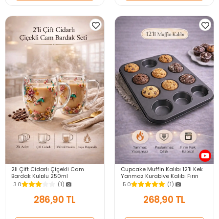
2li Çift Cidarlı Çiçekli Cam
Cupcake Muffin Kalıbı 12'li Kek
Bardak Kulplu 250ml
Yanmaz Kurabiye Kalıbı Fırın
Kurutulmuş Flower Meşrubat El
Çörek Kapsül Tepsisi
3.0
(1)
5.0
(1)
Yapımı Kahve Bardağı
Paslanmaz Siyah
286,90 TL
268,90 TL