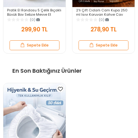
Pratik El Rondosu 5 Çelik Bıçaklı
2’li Çift Cidarlı Cam Kupa 250
Büyük Boy Sebze Meyve Et
ml Isıyı Koruyan Kahve Çay
Soğan Doğrayıcı Blender Rende
Fincanı Kulplu Espresso Cam
(0)
(0)
Mavi
Bardak
299,90 TL
278,90 TL
Sepete Ekle
Sepete Ekle
En Son Baktığınız Ürünler