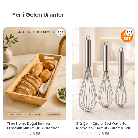
Yeni Gelen Ürünler
Tilbe Home Doğal Bambu
3’lü Çelik Çırpıcı Seti Yumurta
Ekmeklik Sunumluk Dikdörtgen
Krema Kek Hamuru Çırpma Teli
Kahvaltı ve Servis Sepeti
Pratik Sos Karıştırıcı Mutfak Teli
(0)
(0)