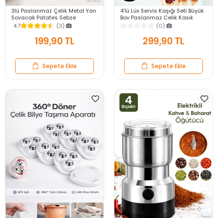
3lü Paslanmaz Çelik Metal Yan
4'lü Lüx Servis Kaşığı Seti Büyük
Soyacak Patates Sebze
Boy Paslanmaz Çelik Kaşık
Salatalık Havuç Soyacağı
Salata Yemek Mutfak Kaşığı
4.7
(3)
(0)
Mutfak Soyma Aparatı
199,90 TL
299,90 TL
Sepete Ekle
Sepete Ekle