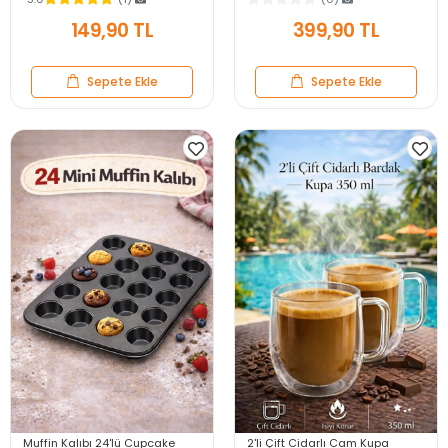
Çubuk 20cm 67cm
Purple
149,90 TL
399,90 TL
Sepete Ekle
Sepete Ekle
Muffin Kalıbı 24'lü Cupcake
2'li Çift Cidarlı Cam Kupa