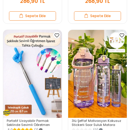
286,90 TL
268,90 TL
Sepete Ekle
Sepete Ekle
Portatif Uzayabilir Parmak
3lü Şeffaf Motivasyon Kokusuz
Şeklinde Sevimli Öğretmen
Stickerlı Spor Suluk Matara
İşaret Tahta Çubuğu Teleskopik
Pipetli Taşınabilir Su Şişesi Soft
5.0
(1)
(0)