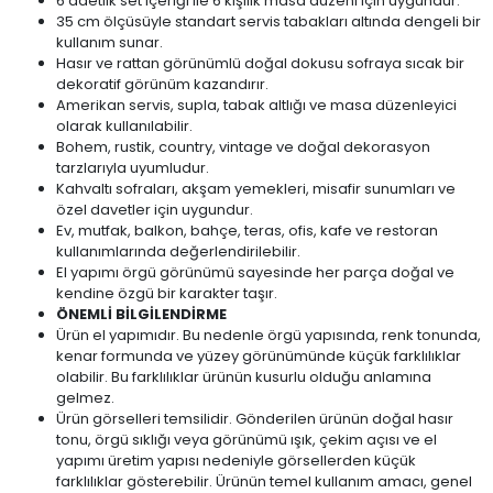
6 adetlik set içeriği ile 6 kişilik masa düzeni için uygundur.
35 cm ölçüsüyle standart servis tabakları altında dengeli bir
kullanım sunar.
Hasır ve rattan görünümlü doğal dokusu sofraya sıcak bir
dekoratif görünüm kazandırır.
Amerikan servis, supla, tabak altlığı ve masa düzenleyici
olarak kullanılabilir.
Bohem, rustik, country, vintage ve doğal dekorasyon
tarzlarıyla uyumludur.
Kahvaltı sofraları, akşam yemekleri, misafir sunumları ve
özel davetler için uygundur.
Ev, mutfak, balkon, bahçe, teras, ofis, kafe ve restoran
kullanımlarında değerlendirilebilir.
El yapımı örgü görünümü sayesinde her parça doğal ve
kendine özgü bir karakter taşır.
ÖNEMLİ BİLGİLENDİRME
Ürün el yapımıdır. Bu nedenle örgü yapısında, renk tonunda,
kenar formunda ve yüzey görünümünde küçük farklılıklar
olabilir. Bu farklılıklar ürünün kusurlu olduğu anlamına
gelmez.
Ürün görselleri temsilidir. Gönderilen ürünün doğal hasır
tonu, örgü sıklığı veya görünümü ışık, çekim açısı ve el
yapımı üretim yapısı nedeniyle görsellerden küçük
farklılıklar gösterebilir. Ürünün temel kullanım amacı, genel