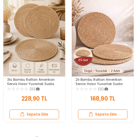
3lü Bambu Rattan Amerikan
2li Bambu Rattan Amerikan
Servis Hasır Yuvarlak Supla
Servis Hasır Yuvarlak Supla
Tabak Altlığı Masa Dekoru Sofra
Tabak Altlığı Masa Dekoru Sofra
(0)
(0)
Sunum Seti
Sunum Seti
228,90 TL
168,90 TL
Sepete Ekle
Sepete Ekle