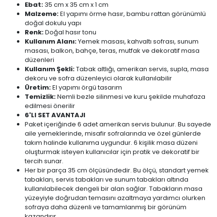
Ebat:
35 cm x 35 cm x 1 cm
Malzeme:
El yapımı örme hasır, bambu rattan görünümlü
doğal dokulu yapı
Renk:
Doğal hasır tonu
Kullanım Alanı:
Yemek masası, kahvaltı sofrası, sunum
masası, balkon, bahçe, teras, mutfak ve dekoratif masa
düzenleri
Kullanım Şekli:
Tabak altlığı, amerikan servis, supla, masa
dekoru ve sofra düzenleyici olarak kullanılabilir
Üretim:
El yapımı örgü tasarım
Temizlik:
Nemli bezle silinmesi ve kuru şekilde muhafaza
edilmesi önerilir
6'LI SET AVANTAJI
Paket içeriğinde 6 adet amerikan servis bulunur. Bu sayede
aile yemeklerinde, misafir sofralarında ve özel günlerde
takım halinde kullanıma uygundur. 6 kişilik masa düzeni
oluşturmak isteyen kullanıcılar için pratik ve dekoratif bir
tercih sunar.
Her bir parça 35 cm ölçüsündedir. Bu ölçü, standart yemek
tabakları, servis tabakları ve sunum tabakları altında
kullanılabilecek dengeli bir alan sağlar. Tabakların masa
yüzeyiyle doğrudan temasını azaltmaya yardımcı olurken
sofraya daha düzenli ve tamamlanmış bir görünüm
kazandırır.