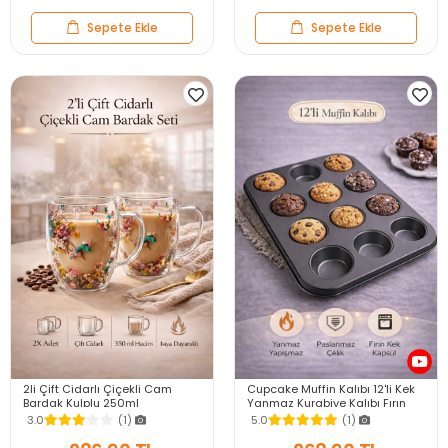
Sepete Ekle
Sepete Ekle
2li Çift Cidarlı Çiçekli Cam
Cupcake Muffin Kalıbı 12'li Kek
Bardak Kulplu 250ml
Yanmaz Kurabiye Kalıbı Fırın
Kurutulmuş Flower Meşrubat El
Çörek Kapsül Tepsisi
3.0
(1)
5.0
(1)
Yapımı Kahve Bardağı
Paslanmaz Siyah