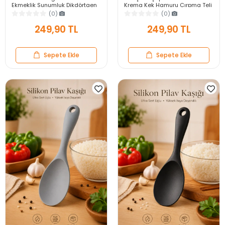
Ekmeklik Sunumluk Dikdörtgen
Krema Kek Hamuru Çırpma Teli
Kahvaltı ve Servis Sepeti
Pratik Sos Karıştırıcı Mutfak Teli
(0)
(0)
249,90 TL
249,90 TL
Sepete Ekle
Sepete Ekle