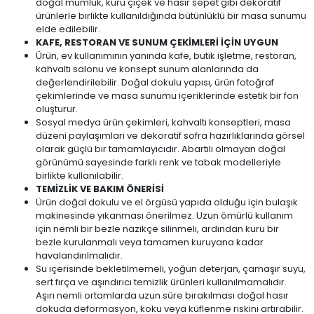
doğal mumluk, kuru çiçek ve hasır sepet gibi dekoratif
ürünlerle birlikte kullanıldığında bütünlüklü bir masa sunumu
elde edilebilir.
KAFE, RESTORAN VE SUNUM ÇEKİMLERİ İÇİN UYGUN
Ürün, ev kullanımının yanında kafe, butik işletme, restoran,
kahvaltı salonu ve konsept sunum alanlarında da
değerlendirilebilir. Doğal dokulu yapısı, ürün fotoğraf
çekimlerinde ve masa sunumu içeriklerinde estetik bir fon
oluşturur.
Sosyal medya ürün çekimleri, kahvaltı konseptleri, masa
düzeni paylaşımları ve dekoratif sofra hazırlıklarında görsel
olarak güçlü bir tamamlayıcıdır. Abartılı olmayan doğal
görünümü sayesinde farklı renk ve tabak modelleriyle
birlikte kullanılabilir.
TEMİZLİK VE BAKIM ÖNERİSİ
Ürün doğal dokulu ve el örgüsü yapıda olduğu için bulaşık
makinesinde yıkanması önerilmez. Uzun ömürlü kullanım
için nemli bir bezle nazikçe silinmeli, ardından kuru bir
bezle kurulanmalı veya tamamen kuruyana kadar
havalandırılmalıdır.
Su içerisinde bekletilmemeli, yoğun deterjan, çamaşır suyu,
sert fırça ve aşındırıcı temizlik ürünleri kullanılmamalıdır.
Aşırı nemli ortamlarda uzun süre bırakılması doğal hasır
dokuda deformasyon, koku veya küflenme riskini artırabilir.