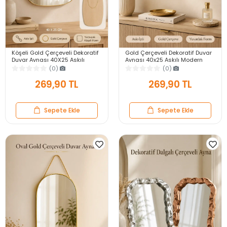
Köşeli Gold Çerçeveli Dekoratif
Gold Çerçeveli Dekoratif Duvar
Duvar Aynası 40X25 Askılı
Aynası 40x25 Askılı Modern
Modern Salon Antre Banyo
Salon Antre Banyo Yatak Odası
(0)
(0)
Yatak Odası Ayna
Aynası
269,90 TL
269,90 TL
Sepete Ekle
Sepete Ekle