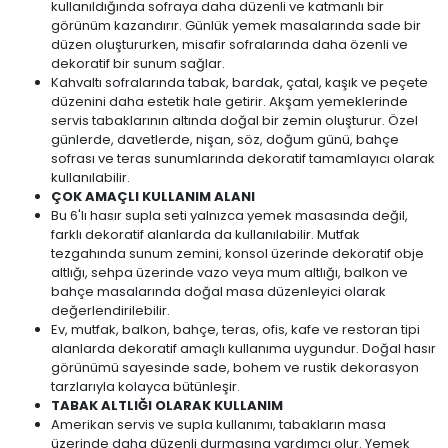
kullanıldığında sofraya daha düzenli ve katmanlı bir
görünüm kazandırır. Günlük yemek masalarında sade bir
düzen oluştururken, misafir sofralarında daha özenli ve
dekoratif bir sunum sağlar.
Kahvaltı sofralarında tabak, bardak, çatal, kaşık ve peçete
düzenini daha estetik hale getirir. Akşam yemeklerinde
servis tabaklarının altında doğal bir zemin oluşturur. Özel
günlerde, davetlerde, nişan, söz, doğum günü, bahçe
sofrası ve teras sunumlarında dekoratif tamamlayıcı olarak
kullanılabilir.
ÇOK AMAÇLI KULLANIM ALANI
Bu 6'lı hasır supla seti yalnızca yemek masasında değil,
farklı dekoratif alanlarda da kullanılabilir. Mutfak
tezgahında sunum zemini, konsol üzerinde dekoratif obje
altlığı, sehpa üzerinde vazo veya mum altlığı, balkon ve
bahçe masalarında doğal masa düzenleyici olarak
değerlendirilebilir.
Ev, mutfak, balkon, bahçe, teras, ofis, kafe ve restoran tipi
alanlarda dekoratif amaçlı kullanıma uygundur. Doğal hasır
görünümü sayesinde sade, bohem ve rustik dekorasyon
tarzlarıyla kolayca bütünleşir.
TABAK ALTLIĞI OLARAK KULLANIM
Amerikan servis ve supla kullanımı, tabakların masa
üzerinde daha düzenli durmasına yardımcı olur. Yemek