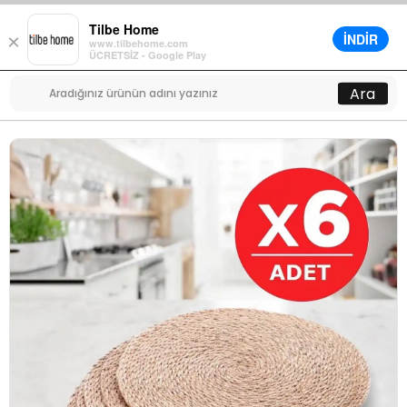
Tilbe Home
İNDİR
×
www.tilbehome.com
0
ÜCRETSİZ - Google Play
Menü
Ara