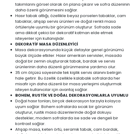
takımlarını görsel olarak ön plana çıkarır ve sofra düzeninin
daha özenli görünmesini sağlar.
Hasır tabak altlığı, özellikle beyaz porselen tabaklar, cam
tabaklar, ahşap servis ürünleri ve doğal renkli masa
örtüleriyle uyumlu bir görünüm oluşturur. Sofrada sade
ama dikkat çekici bir dekoratif katman elde etmek
isteyenler için kullanışlıdır.
DEKORATİF MASA DÜZENLEYİCİ
Masa dekorasyonunda küçük detaylar genel görünümü
büyük ölçüde etkiler. Hasır amerikan servisler, masada
doğal bir zemin oluşturarak tabak, bardak ve servis
ürünlerinin daha düzenli görünmesine yardımcı olur.
35 cm ölçüsü sayesinde tek kişilik servis alanını belirgin
hale getirir. Bu özellik özellikle kalabalık sofralarda her
misafir için daha düzenli bir masa yerleşimi oluşturmak
isteyen kullanıcılar için avantaj sağlar.
BOHEM, RUSTİK VE DOĞAL DEKORASYONLARLA UYUMLU
Doğal hasır tonları, birçok dekorasyon tarzıyla kolayca
uyum sağlar. Bohem sofralarda sıcak bir görünüm
oluşturur, rustik masa düzenlerinde doğal dokuyu
destekler, modern sofralarda ise sade ve dengeli bir
kontrast sağlar.
Ahşap masa, keten örtü, seramik tabak, cam bardak,