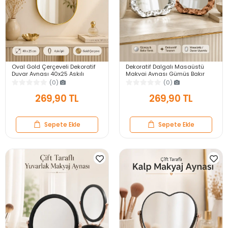
Oval Gold Çerçeveli Dekoratif
Dekoratif Dalgalı Masaüstü
Duvar Aynası 40x25 Askılı
Makyaj Aynası Gümüş Bakır
Modern Salon Antre Banyo
Çerçeveli Modern Yakın Duvar
(0)
(0)
Yatak Odası Aynası
Ayna
269,90 TL
269,90 TL
Sepete Ekle
Sepete Ekle