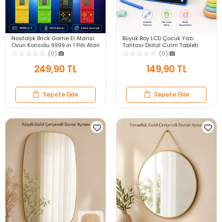
Nostaljik Brick Game El Atarisi
Büyük Boy LCD Çocuk Yazı
Oyun Konsolu 9999 in 1 Pilli Atari
Tahtası Dijital Çizim Tableti
Eğlenceli Çocuk Oyuncağı
Kalemli Silinebilir 8.5′ Oyuncak
(0)
(0)
Not Defteri
249,90 TL
149,90 TL
Sepete Ekle
Sepete Ekle