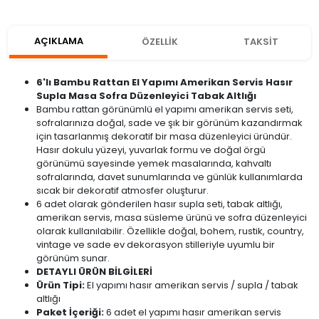
AÇIKLAMA
ÖZELLİK
TAKSİT
6'lı Bambu Rattan El Yapımı Amerikan Servis Hasır
Supla Masa Sofra Düzenleyici Tabak Altlığı
Bambu rattan görünümlü el yapımı amerikan servis seti,
sofralarınıza doğal, sade ve şık bir görünüm kazandırmak
için tasarlanmış dekoratif bir masa düzenleyici üründür.
Hasır dokulu yüzeyi, yuvarlak formu ve doğal örgü
görünümü sayesinde yemek masalarında, kahvaltı
sofralarında, davet sunumlarında ve günlük kullanımlarda
sıcak bir dekoratif atmosfer oluşturur.
6 adet olarak gönderilen hasır supla seti, tabak altlığı,
amerikan servis, masa süsleme ürünü ve sofra düzenleyici
olarak kullanılabilir. Özellikle doğal, bohem, rustik, country,
vintage ve sade ev dekorasyon stilleriyle uyumlu bir
görünüm sunar.
DETAYLI ÜRÜN BİLGİLERİ
Ürün Tipi:
El yapımı hasır amerikan servis / supla / tabak
altlığı
Paket İçeriği:
6 adet el yapımı hasır amerikan servis