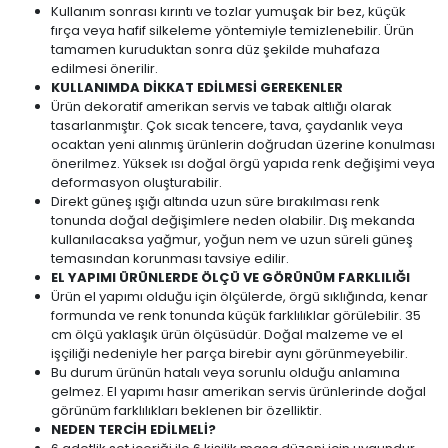
Kullanım sonrası kırıntı ve tozlar yumuşak bir bez, küçük
fırça veya hafif silkeleme yöntemiyle temizlenebilir. Ürün
tamamen kuruduktan sonra düz şekilde muhafaza
edilmesi önerilir.
KULLANIMDA DİKKAT EDİLMESİ GEREKENLER
Ürün dekoratif amerikan servis ve tabak altlığı olarak
tasarlanmıştır. Çok sıcak tencere, tava, çaydanlık veya
ocaktan yeni alınmış ürünlerin doğrudan üzerine konulması
önerilmez. Yüksek ısı doğal örgü yapıda renk değişimi veya
deformasyon oluşturabilir.
Direkt güneş ışığı altında uzun süre bırakılması renk
tonunda doğal değişimlere neden olabilir. Dış mekanda
kullanılacaksa yağmur, yoğun nem ve uzun süreli güneş
temasından korunması tavsiye edilir.
EL YAPIMI ÜRÜNLERDE ÖLÇÜ VE GÖRÜNÜM FARKLILIĞI
Ürün el yapımı olduğu için ölçülerde, örgü sıklığında, kenar
formunda ve renk tonunda küçük farklılıklar görülebilir. 35
cm ölçü yaklaşık ürün ölçüsüdür. Doğal malzeme ve el
işçiliği nedeniyle her parça birebir aynı görünmeyebilir.
Bu durum ürünün hatalı veya sorunlu olduğu anlamına
gelmez. El yapımı hasır amerikan servis ürünlerinde doğal
görünüm farklılıkları beklenen bir özelliktir.
NEDEN TERCİH EDİLMELİ?