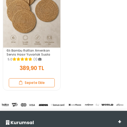
6lı Bambu Rattan Amerikan
Servis Hasır Yuvarlak Supla
Tabak Altlığı Masa Dekoru Sofra
5.0
(1)
Sunum Seti
389,90 TL
Sepete Ekle
Kurumsal