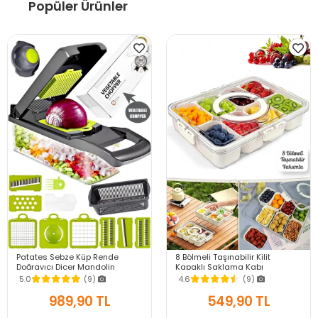
Popüler Ürünler
Patates Sebze Küp Rende
8 Bölmeli Taşınabilir Kilit
Doğrayıcı Dicer Mandolin
Kapaklı Saklama Kabı
Dilimleyici Jülyen Kesici
Kahvaltılık Organizer Piknik Seti
5.0
(9)
4.6
(9)
Vegetable Chopper Seti
Gıda Kutusu
989,90 TL
549,90 TL