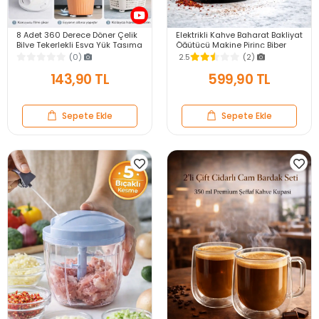
8 Adet 360 Derece Döner Çelik
Elektrikli Kahve Baharat Bakliyat
Bilye Tekerlekli Eşya Yük Taşıma
Öğütücü Makine Pirinç Biber
Yapışkanlı Eşya Kaydırma
Tahıl Öğütücü Değirmen Gıda
(0)
2.5
(2)
Aparatı Set
Öğütücü
143,90 TL
599,90 TL
Sepete Ekle
Sepete Ekle