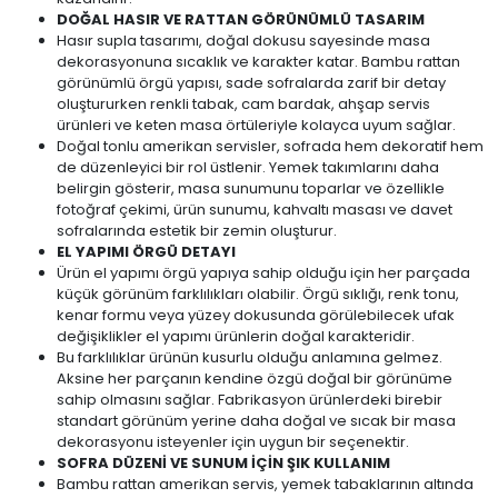
DOĞAL HASIR VE RATTAN GÖRÜNÜMLÜ TASARIM
Hasır supla tasarımı, doğal dokusu sayesinde masa
dekorasyonuna sıcaklık ve karakter katar. Bambu rattan
görünümlü örgü yapısı, sade sofralarda zarif bir detay
oluştururken renkli tabak, cam bardak, ahşap servis
ürünleri ve keten masa örtüleriyle kolayca uyum sağlar.
Doğal tonlu amerikan servisler, sofrada hem dekoratif hem
de düzenleyici bir rol üstlenir. Yemek takımlarını daha
belirgin gösterir, masa sunumunu toparlar ve özellikle
fotoğraf çekimi, ürün sunumu, kahvaltı masası ve davet
sofralarında estetik bir zemin oluşturur.
EL YAPIMI ÖRGÜ DETAYI
Ürün el yapımı örgü yapıya sahip olduğu için her parçada
küçük görünüm farklılıkları olabilir. Örgü sıklığı, renk tonu,
kenar formu veya yüzey dokusunda görülebilecek ufak
değişiklikler el yapımı ürünlerin doğal karakteridir.
Bu farklılıklar ürünün kusurlu olduğu anlamına gelmez.
Aksine her parçanın kendine özgü doğal bir görünüme
sahip olmasını sağlar. Fabrikasyon ürünlerdeki birebir
standart görünüm yerine daha doğal ve sıcak bir masa
dekorasyonu isteyenler için uygun bir seçenektir.
SOFRA DÜZENİ VE SUNUM İÇİN ŞIK KULLANIM
Bambu rattan amerikan servis, yemek tabaklarının altında