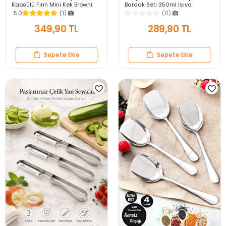
Kapsülü Fırın Mini Kek Browni
Bardak Seti 350ml Isıya
Kekstra Kurabiye Kalıbı Muffin
Dayanıklı Espresso Sunum
5.0
(1)
(0)
Baking Pan
Kulplu Kahve Bardağı
349,90 TL
289,90 TL
Sepete Ekle
Sepete Ekle