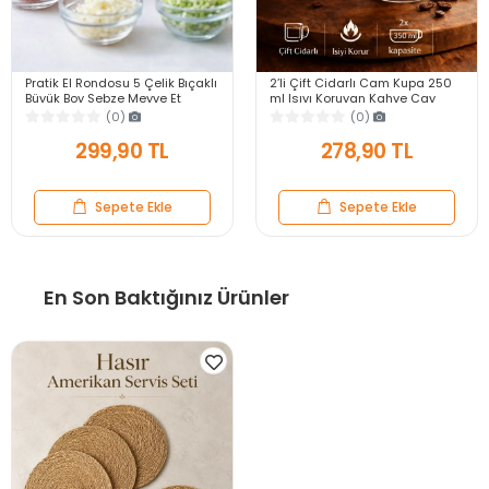
Pratik El Rondosu 5 Çelik Bıçaklı
2’li Çift Cidarlı Cam Kupa 250
Büyük Boy Sebze Meyve Et
ml Isıyı Koruyan Kahve Çay
Soğan Doğrayıcı Blender Rende
Fincanı Kulplu Espresso Cam
(0)
(0)
Mavi
Bardak
299,90 TL
278,90 TL
Sepete Ekle
Sepete Ekle
En Son Baktığınız Ürünler