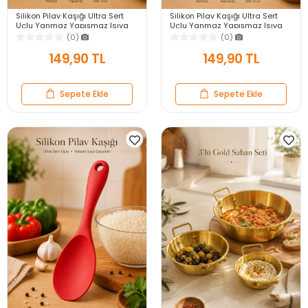
Silikon Pilav Kaşığı Ultra Sert
Silikon Pilav Kaşığı Ultra Sert
Uçlu Yanmaz Yapışmaz Isıya
Uçlu Yanmaz Yapışmaz Isıya
Dayanıklı Gri Servis Yemek
Dayanıklı Siyah Servis Yemek
(0)
(0)
Kaşığı
Kaşığı
149,90 TL
149,90 TL
Sepete Ekle
Sepete Ekle