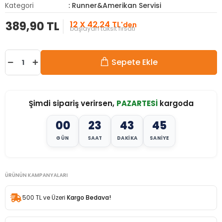
Kategori
: Runner&Amerikan Servisi
389,90 TL
12 X 42,24 TL
'den
başlayan taksit fırsatı
Sepete Ekle
Şimdi sipariş verirsen,
PAZARTESİ
kargoda
00
23
43
43
GÜN
SAAT
DAKIKA
SANIYE
ÜRÜNÜN KAMPANYALARI
500 TL ve Üzeri
Kargo Bedava!