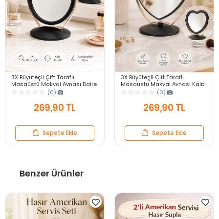
3X Büyüteçli Çift Taraflı
3X Büyüteçli Çift Taraflı
Masaüstü Makyaj Aynası Daire
Masaüstü Makyaj Aynası Kalpi
Siyah Rose Gold Standlı
Siyah Rose Gold Standlı
(0)
(0)
Dekoratif Yakın Ayna
Dekoratif Yakın Ayna
269,90 TL
269,90 TL
Sepete Ekle
Sepete Ekle
Benzer Ürünler