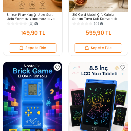
Silikon Pilav Kaşığı Ultra Sert
3lü Gold Metal Çift Kulplu
Uçlu Yanmaz Yapışmaz Isıya
Sahan Tava Seti Kahvaltılık
Dayanıklı Kırmızı Servis Yemek
Meze Menemen Mutfak Sofra
(0)
(0)
Kaşığı
Sunum Kabı Seti
149,90 TL
599,90 TL
Sepete Ekle
Sepete Ekle