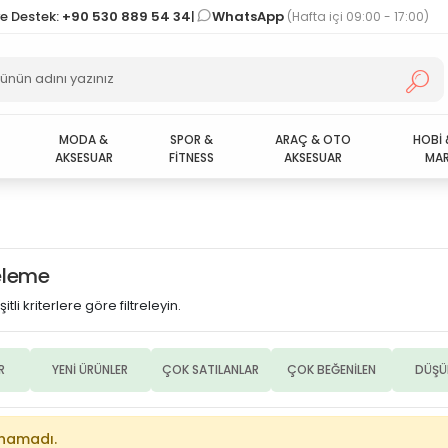
ve Destek:
+90 530 889 54 34
|
WhatsApp
(Hafta içi 09:00 - 17:00)
MODA &
SPOR &
ARAÇ & OTO
HOBİ 
AKSESUAR
FİTNESS
AKSESUAR
MAR
releme
itli kriterlere göre filtreleyin.
R
YENİ ÜRÜNLER
ÇOK SATILANLAR
ÇOK BEĞENİLEN
DÜŞÜ
unamadı.