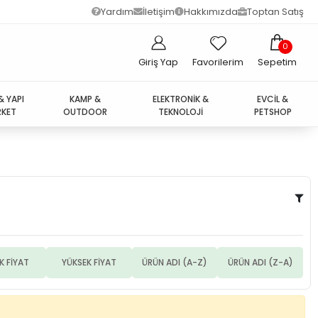
Yardım
İletişim
Hakkımızda
Toptan Satış
0
Giriş Yap
Favorilerim
Sepetim
& YAPI
KAMP &
ELEKTRONİK &
EVCİL &
KET
OUTDOOR
TEKNOLOJİ
PETSHOP
K FİYAT
YÜKSEK FİYAT
ÜRÜN ADI (A-Z)
ÜRÜN ADI (Z-A)