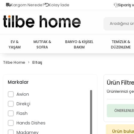
Kargom Nerede?
Kolay İade
Sipariş 
EV &
MUTFAK &
BANYO & KİŞİSEL
TEMİZLİK &
YAŞAM
SOFRA
BAKIM
DÜZENLEME
Tilbe Home
Eltaş
Ürün Filt
Markalar
Ürünlerinizi çeş
Awion
Direkçi
ÖNERİLENLE
Flash
Hands Dishes
Ürün bul
Madamev