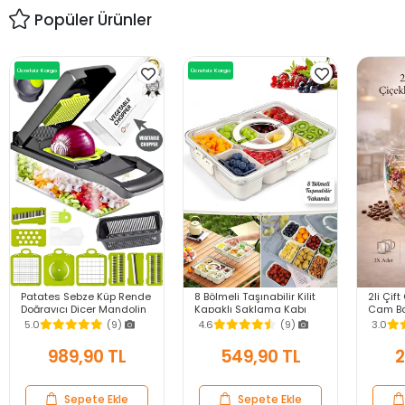
Popüler Ürünler
Ücretsiz Kargo
Ücretsiz Kargo
Patates Sebze Küp Rende
8 Bölmeli Taşınabilir Kilit
2li Çift
Doğrayıcı Dicer Mandolin
Kapaklı Saklama Kabı
Cam Ba
Dilimleyici Jülyen Kesici
Kahvaltılık Organizer
250ml 
5.0
(9)
4.6
(9)
3.0
Vegetable Chopper Seti
Piknik Seti Gıda Kutusu
Meşrub
Bardağ
989,90 TL
549,90 TL
2
Sepete Ekle
Sepete Ekle