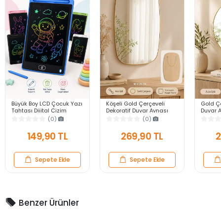
Büyük Boy LCD Çocuk Yazı
Köşeli Gold Çerçeveli
Gold Çe
Tahtası Dijital Çizim
Dekoratif Duvar Aynası
Duvar A
Tableti Kalemli Silinebilir
40X25 Askılı Modern
Modern
(0)
(0)
8.5′ Oyuncak Not Defteri
Salon Antre Banyo Yatak
Banyo 
Odası Ayna
Aynası
149,90 TL
269,90 TL
2
Sepete Ekle
Sepete Ekle
Benzer Ürünler