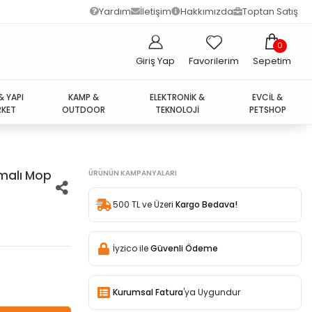
Yardım
İletişim
Hakkımızda
Toptan Satış
0
Giriş Yap
Favorilerim
Sepetim
& YAPI
KAMP &
ELEKTRONİK &
EVCİL &
KET
OUTDOOR
TEKNOLOJİ
PETSHOP
kmalı Mop
ÜRÜNÜN KAMPANYALARI
500 TL ve Üzeri
Kargo Bedava!
İyzico ile
Güvenli Ödeme
Kurumsal Fatura
'ya Uygundur