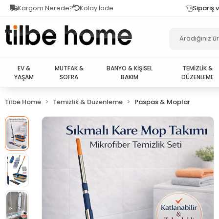
Kargom Nerede?
Kolay İade
Sipariş 
EV &
MUTFAK &
BANYO & KİŞİSEL
TEMİZLİK &
YAŞAM
SOFRA
BAKIM
DÜZENLEME
Tilbe Home
Temizlik & Düzenleme
Paspas & Moplar