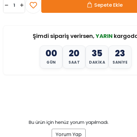
Sepete Ekle
Şimdi sipariş verirsen,
YARIN
kargod
00
20
35
21
GÜN
SAAT
DAKIKA
SANIYE
Bu ürün için henüz yorum yapılmadı.
Yorum Yap