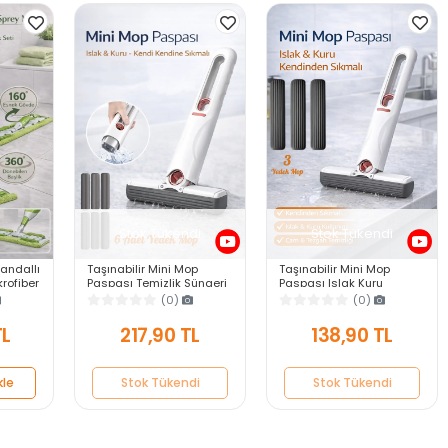
Stok Tükendi
Stok Tükendi
Mandallı
Taşınabilir Mini Mop
Taşınabilir Mini Mop
krofiber
Paspası Temizlik Süngeri
Paspası Islak Kuru
s Duvar
Mutfak Tezgahı Pencere
Temizlik Süngeri Mutfak
(0)
(0)
Cam Zemin Silme 6
Tezgahı Pencere Cam
Yedek Mop
Zemin Silme
TL
217,90 TL
138,90 TL
kle
Stok Tükendi
Stok Tükendi