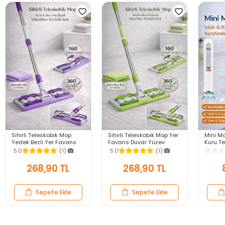
Sihirli Teleskobik Mop
Sihirli Teleskobik Mop Yer
Mini M
Yedek Bezli Yer Fayans
Fayans Duvar Yüzey
Kuru Te
Duvar Yüzey Temizlik
Temizlik Mikrofiber
Mutfak
5.0
(1)
5.0
(1)
Mikrofiber Paspas
Paspas Yedek Bezli
Cam Ze
Mandallı Mop
Mandallı Mop
268,90 TL
268,90 TL
Sepete Ekle
Sepete Ekle