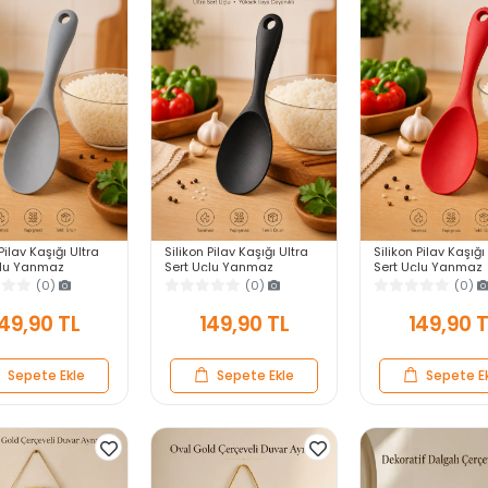
Pilav Kaşığı Ultra
Silikon Pilav Kaşığı Ultra
Silikon Pilav Kaşığı
çlu Yanmaz
Sert Uçlu Yanmaz
Sert Uçlu Yanmaz
z Isıya Dayanıklı
Yapışmaz Isıya Dayanıklı
Yapışmaz Isıya Day
(0)
(0)
(0)
vis Yemek Kaşığı
Siyah Servis Yemek Kaşığı
Kırmızı Servis Yem
Kaşığı
49,90 TL
149,90 TL
149,90 
Sepete Ekle
Sepete Ekle
Sepete E