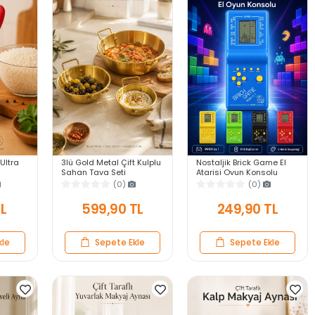
 Ultra
3lü Gold Metal Çift Kulplu
Nostaljik Brick Game El
Sahan Tava Seti
Atarisi Oyun Konsolu
anıklı
Kahvaltılık Meze
9999 in 1 Pilli Atari
(0)
(0)
ek
Menemen Mutfak Sofra
Eğlenceli Çocuk Oyuncağı
Sunum Kabı Seti
TL
599,90 TL
249,90 TL
kle
Sepete Ekle
Sepete Ekle