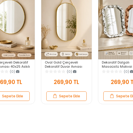
rçeveli Dekoratif
Oval Gold Çerçeveli
Dekoratif Dalgalı
ynası 40x25 Askılı
Dekoratif Duvar Aynası
Masaüstü Makyaj 
 Salon Antre
40x25 Askılı Modern
Gümüş Bakır Çerçe
(0)
(0)
(0)
Yatak Odası
Salon Antre Banyo Yatak
Modern Yakın Duv
Odası Aynası
69,90 TL
269,90 TL
269,90 
Sepete Ekle
Sepete Ekle
Sepete E