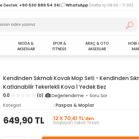
ve Destek:
+90 530 889 54 34
|
WhatsApp
(Hafta içi 09:00 - 17:00)
MODA &
SPOR &
ARAÇ & OTO
HOBİ 
AKSESUAR
FİTNESS
AKSESUAR
MAR
Kendinden Sıkmalı Kovalı Mop Seti - Kendinden Sı
Katlanabilir Tekerlekli Kova 1 Yedek Bez
0.0
Değerlendirme
(0)
Soru Sor
Kategori
: Paspas & Moplar
649,90 TL
12 X 70,41 TL
'den
başlayan taksit fırsatı