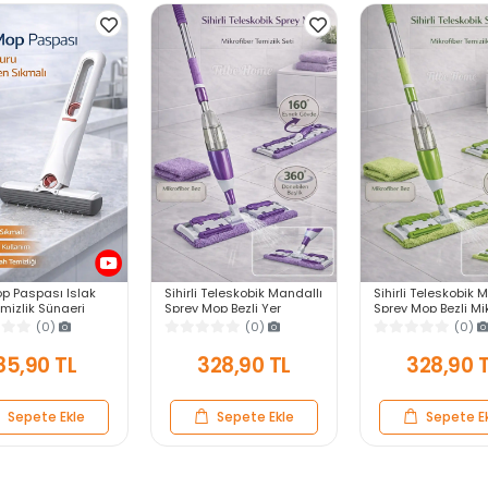
op Paspası Islak
Sihirli Teleskobik Mandallı
Sihirli Teleskobik 
mizlik Süngeri
Sprey Mop Bezli Yer
Sprey Mop Bezli Mi
 Tezgahı Pencere
Fayans Duvar Yüzey
Paspas Yer Fayan
(0)
(0)
(0)
min Silme
Temizlik Mikrofiber
Yüzey Temizlik
Paspas
85,90 TL
328,90 TL
328,90 
Sepete Ekle
Sepete Ekle
Sepete E