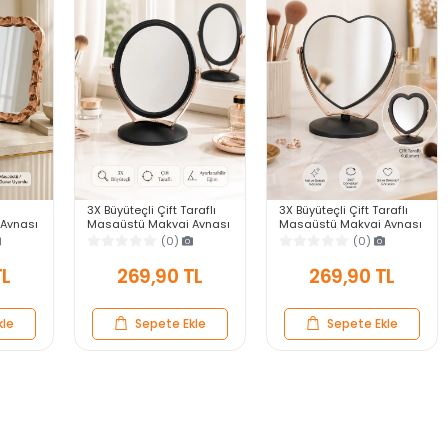
3X Büyüteçli Çift Taraflı
3X Büyüteçli Çift Taraflı
Aynası
Masaüstü Makyaj Aynası
Masaüstü Makyaj Aynası
veli
Daire Siyah Rose Gold
Kalpi Siyah Rose Gold
(0)
(0)
ar Ayna
Standlı Dekoratif Yakın
Standlı Dekoratif Yakın
Ayna
Ayna
TL
269,90 TL
269,90 TL
kle
Sepete Ekle
Sepete Ekle