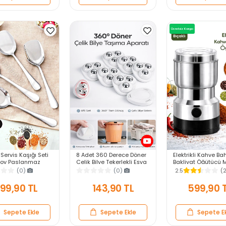
Ücretsiz Kargo
 Servis Kaşığı Seti
8 Adet 360 Derece Döner
Elektrikli Kahve Ba
Boy Paslanmaz
Çelik Bilye Tekerlekli Eşya
Bakliyat Öğütücü 
Kaşık Salata Yemek
Yük Taşıma Yapışkanlı
Pirinç Biber Tahıl 
(0)
(0)
2.5
(
Kaşığı
Eşya Kaydırma Aparatı
Değirmen Gıda Öğ
Set
99,90 TL
143,90 TL
599,90 
Sepete Ekle
Sepete Ekle
Sepete E