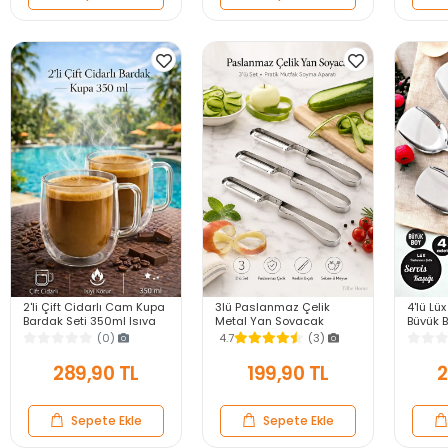
2'li Çift Cidarlı Cam Kupa
3lü Paslanmaz Çelik
4'lü Lüx
Bardak Seti 350ml Isıya
Metal Yan Soyacak
Büyük 
Dayanıklı Espresso
Patates Sebze Salatalık
Çelik 
(0)
4.7
(3)
Sunum Kulplu Kahve
Havuç Soyacağı Mutfak
Mutfak 
Bardağı
Soyma Aparatı
289,90 TL
199,90 TL
2
Sepete Ekle
Sepete Ekle