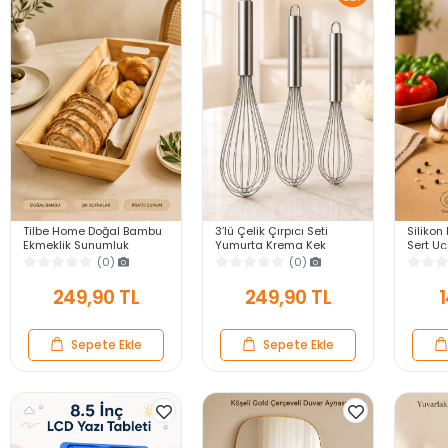
Tilbe Home Doğal Bambu
3’lü Çelik Çırpıcı Seti
Silikon 
Ekmeklik Sunumluk
Yumurta Krema Kek
Sert U
Dikdörtgen Kahvaltı ve
Hamuru Çırpma Teli Pratik
Yapışma
(0)
(0)
Servis Sepeti
Sos Karıştırıcı Mutfak Teli
Gri Ser
249,90 TL
249,90 TL
1
Sepete Ekle
Sepete Ekle