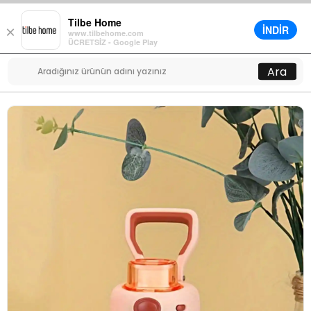
Tilbe Home
İNDİR
×
www.tilbehome.com
0
ÜCRETSİZ - Google Play
Menü
Ara