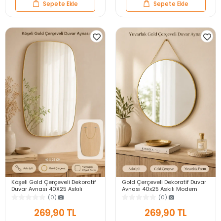
Sepete Ekle
Sepete Ekle
Köşeli Gold Çerçeveli Dekoratif
Gold Çerçeveli Dekoratif Duvar
Duvar Aynası 40X25 Askılı
Aynası 40x25 Askılı Modern
Modern Salon Antre Banyo
Salon Antre Banyo Yatak Odası
(0)
(0)
Yatak Odası Ayna
Aynası
269,90 TL
269,90 TL