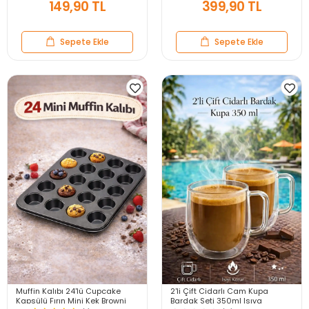
149,90 TL
399,90 TL
Sepete Ekle
Sepete Ekle
Muffin Kalıbı 24'lü Cupcake
2'li Çift Cidarlı Cam Kupa
Kapsülü Fırın Mini Kek Browni
Bardak Seti 350ml Isıya