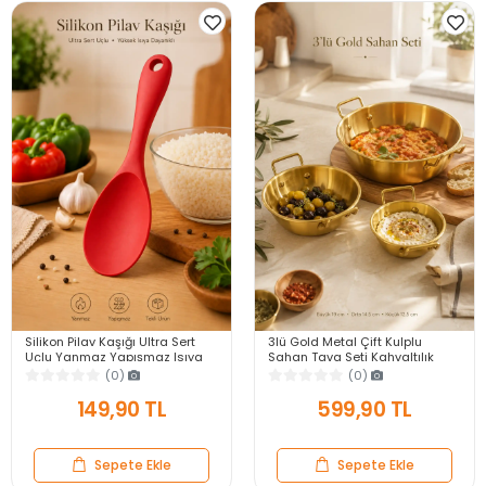
Silikon Pilav Kaşığı Ultra Sert
3lü Gold Metal Çift Kulplu
Uçlu Yanmaz Yapışmaz Isıya
Sahan Tava Seti Kahvaltılık
Dayanıklı Kırmızı Servis Yemek
Meze Menemen Mutfak Sofra
(0)
(0)
Kaşığı
Sunum Kabı Seti
149,90 TL
599,90 TL
Sepete Ekle
Sepete Ekle