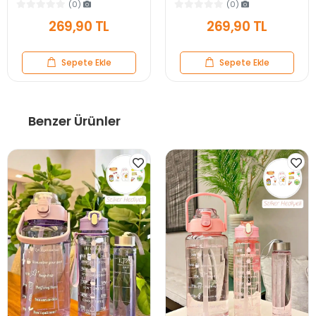
Siyah Rose Gold Standlı
Siyah Rose Gold Standlı
(0)
(0)
Dekoratif Yakın Ayna
Dekoratif Yakın Ayna
269,90 TL
269,90 TL
Sepete Ekle
Sepete Ekle
Benzer Ürünler