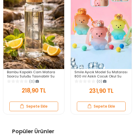
Bambu Kapaklı Cam Matara
Smile Ayıcık Model Su Matarası
Sporcu Suluğu Taşınabilir Su
800 ml Askılı Çocuk Okul Su
Şişesi 700 ml Vakumlu Suluk
Şişesi Pipetli BPA İçermez Still
(0)
(0)
Suluk
218,90 TL
231,90 TL
Sepete Ekle
Sepete Ekle
Popüler Ürünler