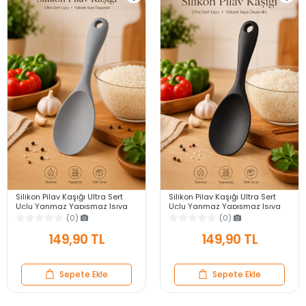
Silikon Pilav Kaşığı Ultra Sert
Silikon Pilav Kaşığı Ultra Sert
Uçlu Yanmaz Yapışmaz Isıya
Uçlu Yanmaz Yapışmaz Isıya
Dayanıklı Gri Servis Yemek
Dayanıklı Siyah Servis Yemek
(0)
(0)
Kaşığı
Kaşığı
149,90 TL
149,90 TL
Sepete Ekle
Sepete Ekle