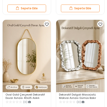
Sepete Ekle
Sepete Ekle
Oval Gold Çerçeveli Dekoratif
Dekoratif Dalgalı Masaüstü
Duvar Aynası 40x25 Askılı
Makyaj Aynası Gümüş Bakır
Modern Salon Antre Banyo
Çerçeveli Modern Yakın Duvar
(0)
(0)
Yatak Odası Aynası
Ayna