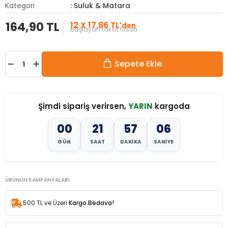
Kategori
: Suluk & Matara
164,90 TL
12 X 17,86 TL
'den
başlayan taksit fırsatı
Sepete Ekle
Şimdi sipariş verirsen,
YARIN
kargoda
00
21
57
04
GÜN
SAAT
DAKIKA
SANIYE
ÜRÜNÜN KAMPANYALARI
500 TL ve Üzeri
Kargo Bedava!