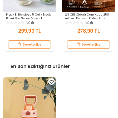
Pratik El Rondosu 5 Çelik Bıçaklı
2’li Çift Cidarlı Cam Kupa 250
Büyük Boy Sebze Meyve Et
ml Isıyı Koruyan Kahve Çay
Soğan Doğrayıcı Blender Rende
Fincanı Kulplu Espresso Cam
(0)
(0)
Mavi
Bardak
299,90 TL
278,90 TL
Sepete Ekle
Sepete Ekle
En Son Baktığınız Ürünler