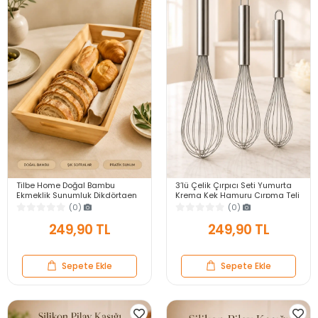
Tilbe Home Doğal Bambu
3’lü Çelik Çırpıcı Seti Yumurta
Ekmeklik Sunumluk Dikdörtgen
Krema Kek Hamuru Çırpma Teli
Kahvaltı ve Servis Sepeti
Pratik Sos Karıştırıcı Mutfak Teli
(0)
(0)
249,90 TL
249,90 TL
Sepete Ekle
Sepete Ekle