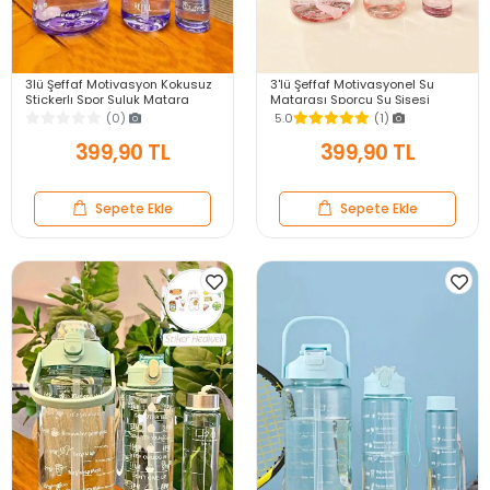
3lü Şeffaf Motivasyon Kokusuz
3'lü Şeffaf Motivasyonel Su
Stickerlı Spor Suluk Matara
Matarası Sporcu Su Şişesi
Pipetli Taşınabilir Su Şişesi Soft
Stickerlı Soft Pink Taşınabilir
(0)
5.0
(1)
Purple
Suluk Seti
399,90 TL
399,90 TL
Sepete Ekle
Sepete Ekle