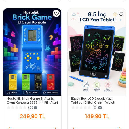
Nostaljik Brick Game El Atarisi
Büyük Boy LCD Çocuk Yazı
Oyun Konsolu 9999 in 1 Pilli Atari
Tahtası Dijital Çizim Tableti
Eğlenceli Çocuk Oyuncağı
Kalemli Silinebilir 8.5′ Oyuncak
(0)
(0)
Not Defteri
249,90 TL
149,90 TL