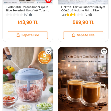
8 Adet 360 Derece Döner Çelik
Elektrikli Kahve Baharat Bakliyat
Bilye Tekerlekli Eşya Yük Taşıma
Öğütücü Makine Pirinç Biber
Yapışkanlı Eşya Kaydırma
Tahıl Öğütücü Değirmen Gıda
(0)
2.5
(2)
Aparatı Set
Öğütücü
143,90 TL
599,90 TL
Sepete Ekle
Sepete Ekle