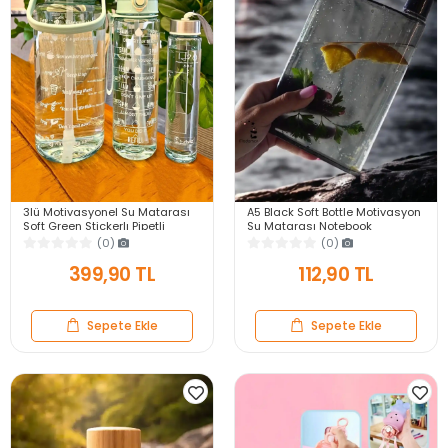
3lü Motivasyonel Su Matarası
A5 Black Soft Bottle Motivasyon
Soft Green Stickerlı Pipetli
Su Matarası Notebook
Taşınabilir Sızdırmaz Su Şişesi
Taşınabilir Sporcu Suluk Su
(0)
(0)
Matarası
Şişesi 350ml
399,90 TL
112,90 TL
Sepete Ekle
Sepete Ekle