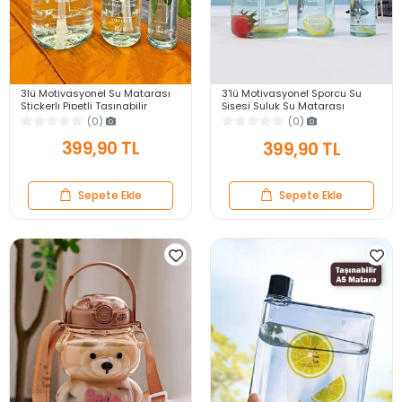
3lü Motivasyonel Su Matarası
3'lü Motivasyonel Sporcu Su
Stickerlı Pipetli Taşınabilir
Şişesi Suluk Su Matarası
Sızdırmaz Su Şişesi Soft Green
Stickerlı Pipetli Suluk
(0)
(0)
Matarası
2000+900+500ml
399,90 TL
399,90 TL
Sepete Ekle
Sepete Ekle