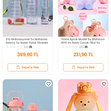
3'lü Motivasyonel Su Matarası
Smile Ayıcık Model Su Matarası
Sporcu Su Şişesi Suluk Stickerlı
800 ml Askılı Çocuk Okul Su
Pipetli Suluk 2000+900+500ml
Şişesi Sızdırmaz Kapaklı
(0)
(0)
Ergonomik Suluk
399,90 TL
231,90 TL
Sepete Ekle
Sepete Ekle