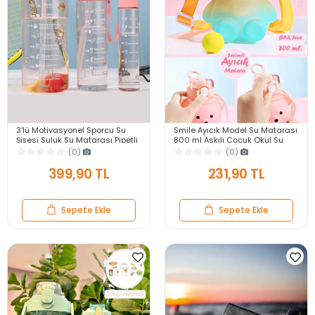
3'lü Motivasyonel Sporcu Su
Smile Ayıcık Model Su Matarası
Şişesi Suluk Su Matarası Pipetli
800 ml Askılı Çocuk Okul Su
Stickerlı Suluk
Şişesi Pipetli Sızdırmaz Kapak
(0)
(0)
2000+900+500ml
Suluk
399,90 TL
231,90 TL
Sepete Ekle
Sepete Ekle