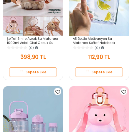
Şeffaf Smile Ayıcık Su Matarası
A5 Bottle Motivasyon Su
1000ml Askılı Okul Çocuk Su
Matarası Şeffaf Notebook
Şişesi Pipetli Sızdırmaz Kokusuz
Taşınabilir Sporcu Suluk Su
(0)
(0)
Suluk
Şişesi 350ml
398,90 TL
112,90 TL
Sepete Ekle
Sepete Ekle