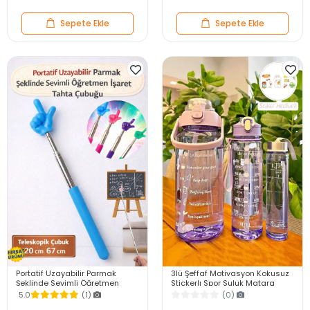
Sepete Ekle
Sepete Ekle
Portatif Uzayabilir Parmak
3lü Şeffaf Motivasyon Kokusuz
Şeklinde Sevimli Öğretmen
Stickerlı Spor Suluk Matara
İşaret Tahta Çubuğu Teleskopik
Pipetli Taşınabilir Su Şişesi Soft
5.0
(1)
(0)
Çubuk 20cm 67cm
Purple